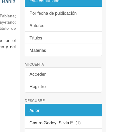
 Bahía
Esta comunidad
Por fecha de publicación
 Fabiana
;
Cayetano
;
Autores
tituto de
Títulos
as en el
ca y del
Materias
MI CUENTA
Acceder
Registro
DESCUBRE
Autor
Castro Godoy, Silvia E. (1)