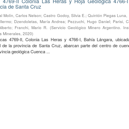
 4769-II Colonia Las Heras y Hoja Geológica 4766-I
cia de Santa Cruz
l Molín, Carlos Nelson
;
Castro Godoy, Silvia E.
;
Quintón Piegas Luna,
llermo
;
Dzendoletas, María Andrea
;
Pezzuchi, Hugo Daniel
;
Parisi, 
lberto
;
Franchi, Mario R.
(
Servicio Geológico Minero Argentino. Ins
s Minerales
,
2020
)
cas 4769-II, Colonia Las Heras y 4766-I, Bahía Lángara, ubicad
l de la provincia de Santa Cruz, abarcan parte del centro de cuen
ovincia geológica Cuenca ...