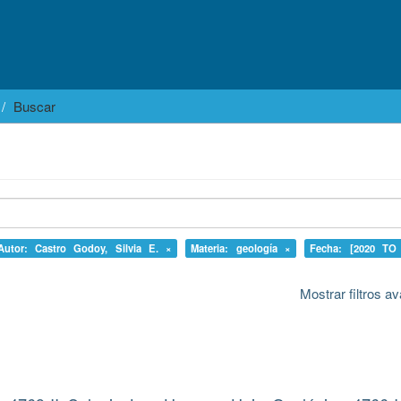
Buscar
Autor: Castro Godoy, Silvia E. ×
Materia: geología ×
Fecha: [2020 TO
Mostrar filtros 