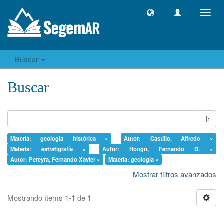
Camb
naveg
Buscar
Buscar
Ir
Materia: geología histórica ×
Autor: Castillo, Alfredo ×
Materia: estratigrafía ×
Autor: Hongn, Fernando D. ×
Autor: Pereyra, Fernando Xavier ×
Materia: geología ×
Mostrar filtros avanzados
Mostrando ítems 1-1 de 1