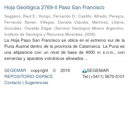
Hoja Geológica 2769-II Paso San Francisco
Seggiaro, Raúl E.
;
Hongn, Fernando D.
;
Castillo, Alfredo
;
Pereyra,
Fernando Xavier
;
Villegas, Daniela Claudia
;
Martínez, Liliana
;
González, Osvaldo Edgar
(
Servicio Geológico Minero Argentino.
Instituto de Geología y Recursos Minerales
,
2006
)
La Hoja Paso San Francisco se ubica en el extremo sur de la
Puna Austral dentro de la provincia de Catamarca. La Puna es
una altiplanicie con un nivel de base de 4000 m s.n.m., con
serranías y aparatos volcánicos alineados ...
SEGEMAR
copyright © 2019
SEGEMAR
REPOSITORIO-DSPACE
Tel:(+5411) 5670-0101
Contacto
|
Sugerencias