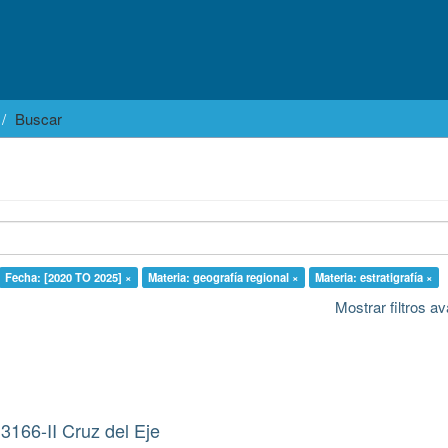
Buscar
Fecha: [2020 TO 2025] ×
Materia: geografía regional ×
Materia: estratigrafía ×
Mostrar filtros 
3166-II Cruz del Eje