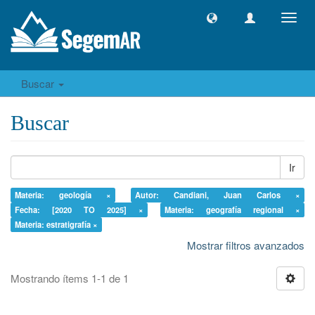
Camb
naveg
Buscar
Buscar
Ir
Materia: geología ×
Autor: Candiani, Juan Carlos ×
Fecha: [2020 TO 2025] ×
Materia: geografía regional ×
Materia: estratigrafía ×
Mostrar filtros avanzados
Mostrando ítems 1-1 de 1