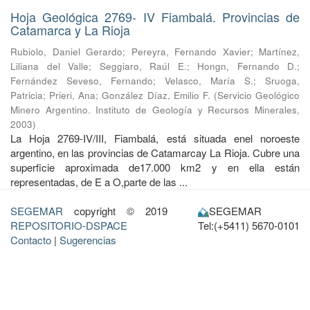
Hoja Geológica 2769- IV Fiambalá. Provincias de
Catamarca y La Rioja
Rubiolo, Daniel Gerardo
;
Pereyra, Fernando Xavier
;
Martínez,
Liliana del Valle
;
Seggiaro, Raúl E.
;
Hongn, Fernando D.
;
Fernández Seveso, Fernando
;
Velasco, María S.
;
Sruoga,
Patricia
;
Prieri, Ana
;
González Díaz, Emilio F.
(
Servicio Geológico
Minero Argentino. Instituto de Geología y Recursos Minerales
,
2003
)
La Hoja 2769-IV/III, Fiambalá, está situada enel noroeste
argentino, en las provincias de Catamarcay La Rioja. Cubre una
superficie aproximada de17.000 km2 y en ella están
representadas, de E a O,parte de las ...
SEGEMAR
copyright © 2019
SEGEMAR
REPOSITORIO-DSPACE
Tel:(+5411) 5670-0101
Contacto
|
Sugerencias