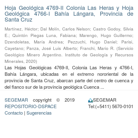
Hoja Geológica 4769-II Colonia Las Heras y Hoja
Geológica 4766-I Bahía Lángara, Provincia de
Santa Cruz
Martínez, Héctor
;
Dal Molín, Carlos Nelson
;
Castro Godoy, Silvia
E.
;
Quintón Piegas Luna, Fabiana
;
Marengo, Hugo Guillermo
;
Dzendoletas, María Andrea
;
Pezzuchi, Hugo Daniel
;
Parisi,
Cayetano
;
Panza, José Luis Alberto
;
Franchi, Mario R.
(
Servicio
Geológico Minero Argentino. Instituto de Geología y Recursos
Minerales
,
2020
)
Las Hojas Geológicas 4769-II, Colonia Las Heras y 4766-I,
Bahía Lángara, ubicadas en el extremo nororiental de la
provincia de Santa Cruz, abarcan parte del centro de cuenca y
del flanco sur de la provincia geológica Cuenca ...
SEGEMAR
copyright © 2019
SEGEMAR
REPOSITORIO-DSPACE
Tel:(+5411) 5670-0101
Contacto
|
Sugerencias