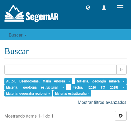
Camb
naveg
Buscar
Buscar
Ir
Autor: Dzendoletas, María Andrea ×
Materia: geología minera ×
Materia: geología estructural ×
Fecha: [2020 TO 2025] ×
Materia: geografía regional ×
Materia: estratigrafía ×
Mostrar filtros avanzados
Mostrando ítems 1-1 de 1