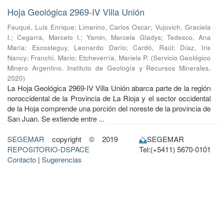
Hoja Geológica 2969-IV Villa Unión
Fauqué, Luis Enrique
;
Limarino, Carlos Oscar
;
Vujovich, Graciela
I.
;
Cegarra, Marcelo I.
;
Yamin, Marcela Gladys
;
Tedesco, Ana
María
;
Escosteguy, Leonardo Darío
;
Cardó, Raúl
;
Díaz, Iris
Nancy
;
Franchi, Mario
;
Etcheverría, Mariela P.
(
Servicio Geológico
Minero Argentino. Instituto de Geología y Recursos Minerales
,
2020
)
La Hoja Geológica 2969-IV Villa Unión abarca parte de la región
noroccidental de la Provincia de La Rioja y el sector occidental
de la Hoja comprende una porción del noreste de la provincia de
San Juan. Se extiende entre ...
SEGEMAR
copyright © 2019
SEGEMAR
REPOSITORIO-DSPACE
Tel:(+5411) 5670-0101
Contacto
|
Sugerencias