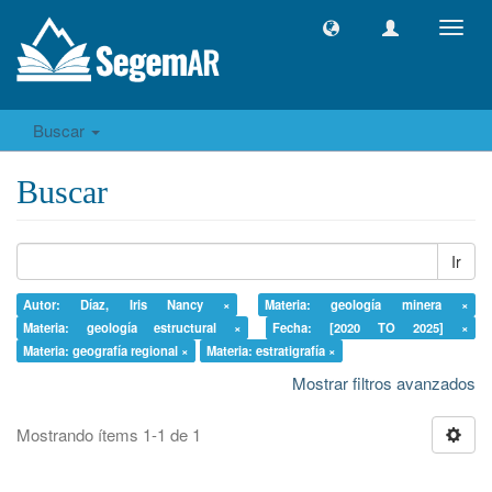
Camb
naveg
Buscar
Buscar
Ir
Autor: Díaz, Iris Nancy ×
Materia: geología minera ×
Materia: geología estructural ×
Fecha: [2020 TO 2025] ×
Materia: geografía regional ×
Materia: estratigrafía ×
Mostrar filtros avanzados
Mostrando ítems 1-1 de 1