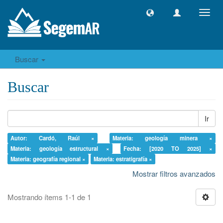
Camb
naveg
Buscar
Buscar
Ir
Autor: Cardó, Raúl ×
Materia: geología minera ×
Materia: geología estructural ×
Fecha: [2020 TO 2025] ×
Materia: geografía regional ×
Materia: estratigrafía ×
Mostrar filtros avanzados
Mostrando ítems 1-1 de 1