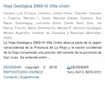
Hoja Geológica 2969-IV Villa Unión
Fauqué, Luis Enrique
;
Limarino, Carlos Oscar
;
Vujovich, Graciela
I.
;
Cegarra, Marcelo I.
;
Yamin, Marcela Gladys
;
Tedesco, Ana
María
;
Escosteguy, Leonardo Darío
;
Cardó, Raúl
;
Díaz, Iris
Nancy
;
Franchi, Mario
;
Etcheverría, Mariela P.
(
Servicio Geológico
Minero Argentino. Instituto de Geología y Recursos Minerales
,
2020
)
La Hoja Geológica 2969-IV Villa Unión abarca parte de la región
noroccidental de la Provincia de La Rioja y el sector occidental
de la Hoja comprende una porción del noreste de la provincia de
San Juan. Se extiende entre ...
SEGEMAR
copyright © 2019
SEGEMAR
REPOSITORIO-DSPACE
Tel:(+5411) 5670-0101
Contacto
|
Sugerencias