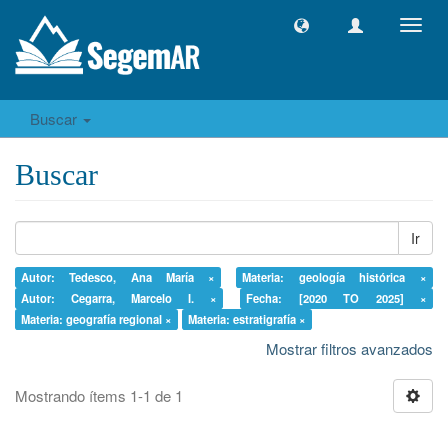
Camb
naveg
Buscar
Buscar
Ir
Autor: Tedesco, Ana María ×
Materia: geología histórica ×
Autor: Cegarra, Marcelo I. ×
Fecha: [2020 TO 2025] ×
Materia: geografía regional ×
Materia: estratigrafía ×
Mostrar filtros avanzados
Mostrando ítems 1-1 de 1