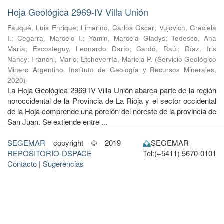
Hoja Geológica 2969-IV Villa Unión
Fauqué, Luis Enrique
;
Limarino, Carlos Oscar
;
Vujovich, Graciela
I.
;
Cegarra, Marcelo I.
;
Yamin, Marcela Gladys
;
Tedesco, Ana
María
;
Escosteguy, Leonardo Darío
;
Cardó, Raúl
;
Díaz, Iris
Nancy
;
Franchi, Mario
;
Etcheverría, Mariela P.
(
Servicio Geológico
Minero Argentino. Instituto de Geología y Recursos Minerales
,
2020
)
La Hoja Geológica 2969-IV Villa Unión abarca parte de la región
noroccidental de la Provincia de La Rioja y el sector occidental
de la Hoja comprende una porción del noreste de la provincia de
San Juan. Se extiende entre ...
SEGEMAR
copyright © 2019
SEGEMAR
REPOSITORIO-DSPACE
Tel:(+5411) 5670-0101
Contacto
|
Sugerencias