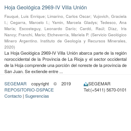
Hoja Geológica 2969-IV Villa Unión
Fauqué, Luis Enrique
;
Limarino, Carlos Oscar
;
Vujovich, Graciela
I.
;
Cegarra, Marcelo I.
;
Yamin, Marcela Gladys
;
Tedesco, Ana
María
;
Escosteguy, Leonardo Darío
;
Cardó, Raúl
;
Díaz, Iris
Nancy
;
Franchi, Mario
;
Etcheverría, Mariela P.
(
Servicio Geológico
Minero Argentino. Instituto de Geología y Recursos Minerales
,
2020
)
La Hoja Geológica 2969-IV Villa Unión abarca parte de la región
noroccidental de la Provincia de La Rioja y el sector occidental
de la Hoja comprende una porción del noreste de la provincia de
San Juan. Se extiende entre ...
SEGEMAR
copyright © 2019
SEGEMAR
REPOSITORIO-DSPACE
Tel:(+5411) 5670-0101
Contacto
|
Sugerencias