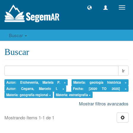
Camb
naveg
Buscar
Buscar
Ir
Autor: Etcheverría, Mariela P. ×
Materia: geología histórica ×
Autor: Cegarra, Marcelo I. ×
Fecha: [2020 TO 2025] ×
Materia: geografía regional ×
Materia: estratigrafía ×
Mostrar filtros avanzados
Mostrando ítems 1-1 de 1