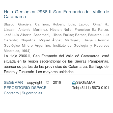
Hoja Geológica 2966-II San Fernando del Valle de
Catamarca
Blasco, Graciela
;
Caminos, Roberto Luis
;
Lapido, Omar R.
;
Lizuaín, Antonio
;
Martínez, Héctor
;
Nullo, Francisco E.
;
Panza,
José Luis Alberto
;
Sacomani, Liliana Emilse
;
Barber, Eduardo Luis
Gerardo
;
Chipulina, Miguel Ángel
;
Martínez, Liliana
(
Servicio
Geológico Minero Argentino. Instituto de Geología y Recursos
Minerales
,
1994
)
La Hoja 2966-II, San Femando del Valle dé Catamarca, está
situada en la región septentrional de las Sierras Pampeanas,
abarcando partes de las provincias de Catamarca, Santiago del
Estero y Tucumán. Las mayores unidades ...
SEGEMAR
copyright © 2019
SEGEMAR
REPOSITORIO-DSPACE
Tel:(+5411) 5670-0101
Contacto
|
Sugerencias