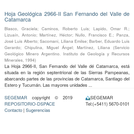
Hoja Geológica 2966-II San Fernando del Valle de
Catamarca
Blasco, Graciela
;
Caminos, Roberto Luis
;
Lapido, Omar R.
;
Lizuaín, Antonio
;
Martínez, Héctor
;
Nullo, Francisco E.
;
Panza,
José Luis Alberto
;
Sacomani, Liliana Emilse
;
Barber, Eduardo Luis
Gerardo
;
Chipulina, Miguel Ángel
;
Martínez, Liliana
(
Servicio
Geológico Minero Argentino. Instituto de Geología y Recursos
Minerales
,
1994
)
La Hoja 2966-II, San Femando del Valle dé Catamarca, está
situada en la región septentrional de las Sierras Pampeanas,
abarcando partes de las provincias de Catamarca, Santiago del
Estero y Tucumán. Las mayores unidades ...
SEGEMAR
copyright © 2019
SEGEMAR
REPOSITORIO-DSPACE
Tel:(+5411) 5670-0101
Contacto
|
Sugerencias