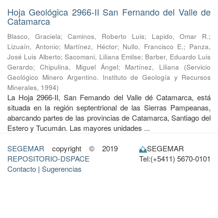
Hoja Geológica 2966-II San Fernando del Valle de
Catamarca
Blasco, Graciela
;
Caminos, Roberto Luis
;
Lapido, Omar R.
;
Lizuaín, Antonio
;
Martínez, Héctor
;
Nullo, Francisco E.
;
Panza,
José Luis Alberto
;
Sacomani, Liliana Emilse
;
Barber, Eduardo Luis
Gerardo
;
Chipulina, Miguel Ángel
;
Martínez, Liliana
(
Servicio
Geológico Minero Argentino. Instituto de Geología y Recursos
Minerales
,
1994
)
La Hoja 2966-II, San Femando del Valle dé Catamarca, está
situada en la región septentrional de las Sierras Pampeanas,
abarcando partes de las provincias de Catamarca, Santiago del
Estero y Tucumán. Las mayores unidades ...
SEGEMAR
copyright © 2019
SEGEMAR
REPOSITORIO-DSPACE
Tel:(+5411) 5670-0101
Contacto
|
Sugerencias