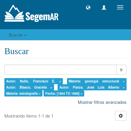
Camb
naveg
Buscar
Buscar
Ir
Autor: Nullo, Francisco E. ×
Materia: geología estructural ×
Autor: Blasco, Graciela ×
Autor: Panza, José Luis Alberto ×
Materia: estratigrafía ×
Fecha: [1904 TO 1999] ×
Mostrar filtros avanzados
Mostrando ítems 1-1 de 1