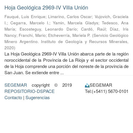
Hoja Geológica 2969-IV Villa Unión
Fauqué, Luis Enrique
;
Limarino, Carlos Oscar
;
Vujovich, Graciela
I.
;
Cegarra, Marcelo I.
;
Yamin, Marcela Gladys
;
Tedesco, Ana
María
;
Escosteguy, Leonardo Darío
;
Cardó, Raúl
;
Díaz, Iris
Nancy
;
Franchi, Mario
;
Etcheverría, Mariela P.
(
Servicio Geológico
Minero Argentino. Instituto de Geología y Recursos Minerales
,
2020
)
La Hoja Geológica 2969-IV Villa Unión abarca parte de la región
noroccidental de la Provincia de La Rioja y el sector occidental
de la Hoja comprende una porción del noreste de la provincia de
San Juan. Se extiende entre ...
SEGEMAR
copyright © 2019
SEGEMAR
REPOSITORIO-DSPACE
Tel:(+5411) 5670-0101
Contacto
|
Sugerencias