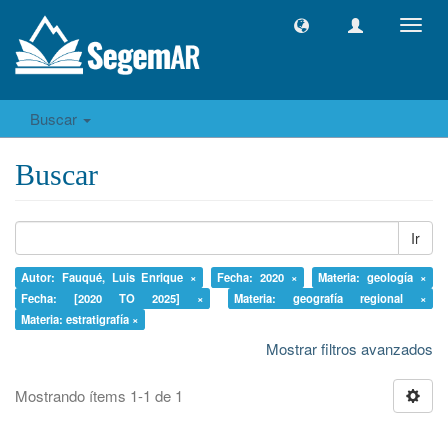
Camb
naveg
Buscar
Buscar
Ir
Autor: Fauqué, Luis Enrique ×
Fecha: 2020 ×
Materia: geología ×
Fecha: [2020 TO 2025] ×
Materia: geografía regional ×
Materia: estratigrafía ×
Mostrar filtros avanzados
Mostrando ítems 1-1 de 1