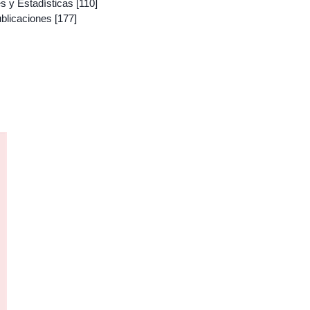
s y Estadísticas
[110]
ublicaciones
[177]