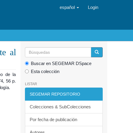
español
Login
te al
Buscar en SEGEMAR DSpace
Esta colección
eo de la
4, 56 p.
LISTAR
logía.
SEGEMAR REPOSITORIO
Colecciones & SubColecciones
Por fecha de publicación
Autores