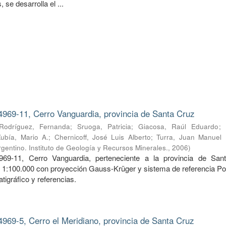
 se desarrolla el ...
4969-11, Cerro Vanguardia, provincia de Santa Cruz
Rodríguez, Fernanda
;
Sruoga, Patricia
;
Giacosa, Raúl Eduardo
;
Zubía, Mario A.
;
Chernicoff, José Luis Alberto
;
Turra, Juan Manuel
gentino. Instituto de Geología y Recursos Minerales.
,
2006
)
969-11, Cerro Vanguardia, perteneciente a la provincia de San
a 1:100.000 con proyección Gauss-Krüger y sistema de referencia Po
tigráfico y referencias.
4969-5, Cerro el Meridiano, provincia de Santa Cruz