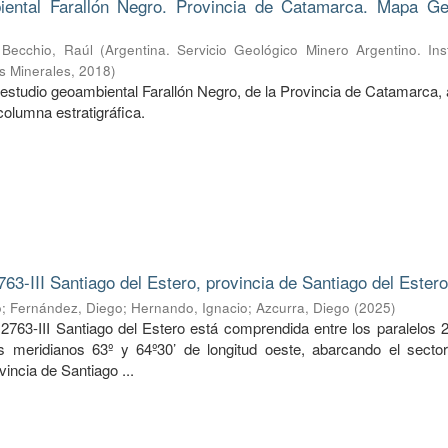
ental Farallón Negro. Provincia de Catamarca. Mapa Ge
;
Becchio, Raúl
(
Argentina. Servicio Geológico Minero Argentino. Ins
s Minerales
,
2018
)
estudio geoambiental Farallón Negro, de la Provincia de Catamarca, 
columna estratigráfica.
763-III Santiago del Estero, provincia de Santiago del Ester
o
;
Fernández, Diego
;
Hernando, Ignacio
;
Azcurra, Diego
(
2025
)
2763-III Santiago del Estero está comprendida entre los paralelos 2
os meridianos 63º y 64º30’ de longitud oeste, abarcando el sector
vincia de Santiago ...