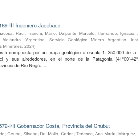
169-III Ingeniero Jacobacci
iacosa, Raúl
;
Franchi, Mario
;
Dalponte, Marcelo
;
Hernando, Ignacio
;
, Alejandra
(
Argentina. Servicio Geológico Minero Argentino. Inst
s Minerales
,
2024
)
 está compuesta por un mapa geológico a escala 1: 250.000 de la
ci y sus alrededores, en el norte de la Patagonia (41°00’-42
ovincia de Río Negro, ...
572-I/II Gobernador Costa, Provincia del Chubut
rdo
;
Geuna, Silvana
;
Dal Molin, Carlos
;
Tedesco, Ana María
;
Márquez, 