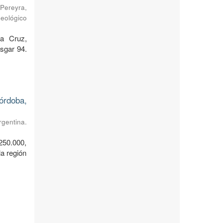
Pereyra,
Geológico
ta Cruz,
sgar 94.
órdoba,
rgentina.
250.000,
a región