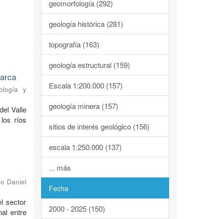
geomorfología (292)
geología histórica (281)
topografía (163)
geología estructural (159)
marca
Escala 1:200.000 (157)
ología y
geología minera (157)
del Valle
los ríos
sitios de interés geológico (156)
escala 1:250.000 (137)
... más
o Daniel
Fecha
l sector
2000 - 2025 (150)
al entre