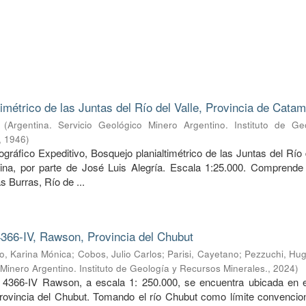
timétrico de las Juntas del Río del Valle, Provincia de Cata
(
Argentina. Servicio Geológico Minero Argentino. Instituto de Ge
,
1946
)
ráfico Expeditivo, Bosquejo planialtimétrico de las Juntas del Río 
ina, por parte de José Luis Alegría. Escala 1:25.000. Comprende 
s Burras, Río de ...
366-IV, Rawson, Provincia del Chubut
, Karina Mónica
;
Cobos, Julio Carlos
;
Parisi, Cayetano
;
Pezzuchi, Hug
 Minero Argentino. Instituto de Geología y Recursos Minerales.
,
2024
)
 4366-IV Rawson, a escala 1: 250.000, se encuentra ubicada en e
provincia del Chubut. Tomando el río Chubut como límite convencion