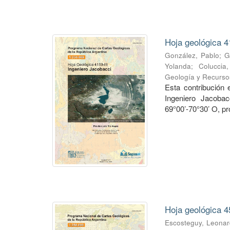
Hoja geológica 4
González, Pablo
;
G
Yolanda
;
Coluccia
Geología y Recurso
Esta contribución
Ingeniero Jacobac
69°00’-70°30’ O, pr
Hoja geológica 4
Escosteguy, Leona