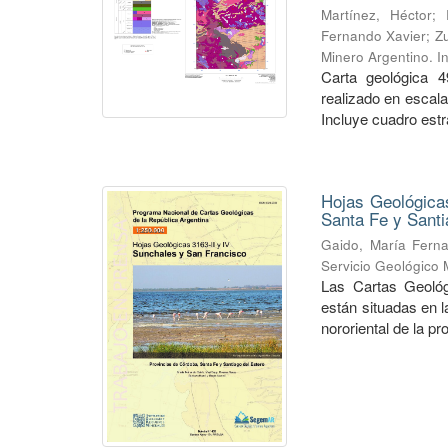
Martínez, Héctor
;
Fernando Xavier
;
Zu
Minero Argentino. I
Carta geológica 4
realizado en escal
Incluye cuadro estra
Hojas Geológicas
Santa Fe y Santi
Gaido, María Fern
Servicio Geológico 
Las Cartas Geológ
están situadas en 
nororiental de la pr