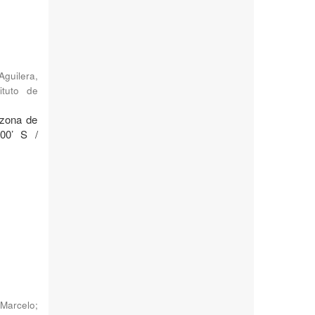
Aguilera,
ituto de
 zona de
°00’ S /
Marcelo
;