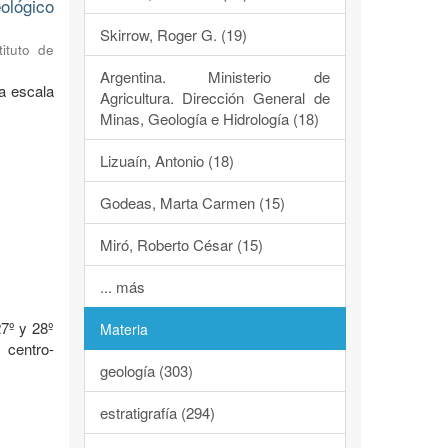
ológico
Skirrow, Roger G. (19)
tituto de
Argentina. Ministerio de
a escala
Agricultura. Dirección General de
Minas, Geología e Hidrología (18)
Lizuaín, Antonio (18)
Godeas, Marta Carmen (15)
Miró, Roberto César (15)
o
... más
7º y 28º
Materia
 centro-
geología (303)
estratigrafía (294)