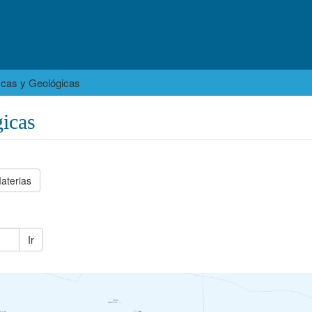
icas y Geológicas
icas
aterias
Ir