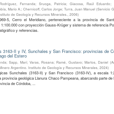
Rodríguez, Fernanda
;
Sruoga, Patricia
;
Giacosa, Raúl Eduardo
;
bía, Mario A.
;
Chernicoff, Carlos Jorge
;
Turra, Juan Manuel
(
Servicio 
nstituto de Geología y Recursos Minerales.
,
2006
)
969-5, Cerro el Meridiano, perteneciente a la provincia de San
a 1:100.000 con proyección Gauss-Krüger y sistema de referencia Po
tigráfico y referencias.
 3163-II y IV, Sunchales y San Francisco: provincias de C
ago del Estero
anda
;
Sapp, Mari
;
Varas, Rosana
;
Ramé, Gustavo
;
Martos, Daniel
(
A
Minero Argentino. Instituto de Geología y Recursos Minerales
,
2024
)
icas Sunchales (3163-II) y San Francisco (3163-IV), a escala 1:
la provincia geológica Llanura Chaco Pampeana, abarcando parte de l
ovincia de Córdoba, ...