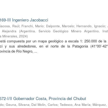
169-III Ingeniero Jacobacci
iacosa, Raúl
;
Franchi, Mario
;
Dalponte, Marcelo
;
Hernando, Ignacio
;
, Alejandra
(
Argentina. Servicio Geológico Minero Argentino. Inst
s Minerales
,
2024
)
 está compuesta por un mapa geológico a escala 1: 250.000 de la
ci y sus alrededores, en el norte de la Patagonia (41°00’-42
ovincia de Río Negro, ...
572-I/II Gobernador Costa, Provincia del Chubut
rdo
;
Geuna, Silvana
;
Dal Molin, Carlos
;
Tedesco, Ana María
;
Márquez, 