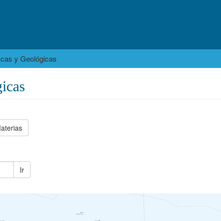
icas y Geológicas
icas
aterias
Ir