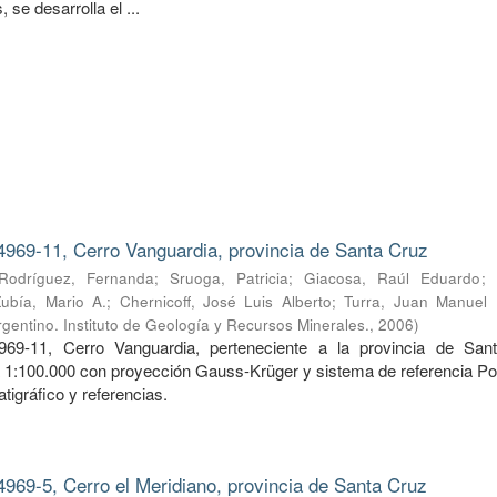
 se desarrolla el ...
4969-11, Cerro Vanguardia, provincia de Santa Cruz
Rodríguez, Fernanda
;
Sruoga, Patricia
;
Giacosa, Raúl Eduardo
;
Zubía, Mario A.
;
Chernicoff, José Luis Alberto
;
Turra, Juan Manuel
gentino. Instituto de Geología y Recursos Minerales.
,
2006
)
969-11, Cerro Vanguardia, perteneciente a la provincia de San
a 1:100.000 con proyección Gauss-Krüger y sistema de referencia Po
tigráfico y referencias.
4969-5, Cerro el Meridiano, provincia de Santa Cruz