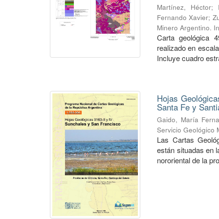
Martínez, Héctor
;
Fernando Xavier
;
Zu
Minero Argentino. I
Carta geológica 4
realizado en escal
Incluye cuadro estra
Hojas Geológicas
Santa Fe y Santi
Gaido, María Fern
Servicio Geológico 
Las Cartas Geológ
están situadas en 
nororiental de la pr