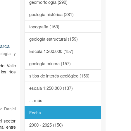
geomorfología (292)
geología histórica (281)
topografía (163)
geología estructural (159)
marca
Escala 1:200.000 (157)
ología y
geología minera (157)
del Valle
los ríos
sitios de interés geológico (156)
escala 1:250.000 (137)
... más
o Daniel
Fecha
l sector
2000 - 2025 (150)
al entre