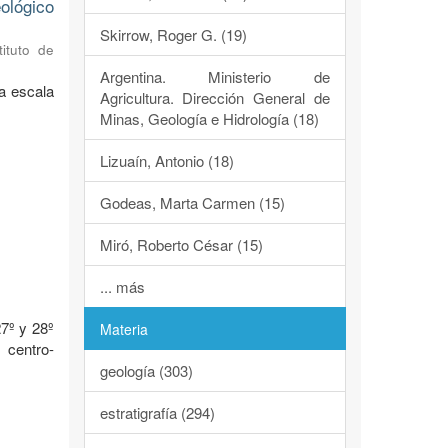
ológico
Skirrow, Roger G. (19)
tituto de
Argentina. Ministerio de
a escala
Agricultura. Dirección General de
Minas, Geología e Hidrología (18)
Lizuaín, Antonio (18)
Godeas, Marta Carmen (15)
Miró, Roberto César (15)
o
... más
7º y 28º
Materia
 centro-
geología (303)
estratigrafía (294)