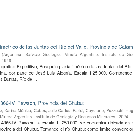
timétrico de las Juntas del Río del Valle, Provincia de Cata
(
Argentina. Servicio Geológico Minero Argentino. Instituto de Ge
,
1946
)
ráfico Expeditivo, Bosquejo planialtimétrico de las Juntas del Río 
ina, por parte de José Luis Alegría. Escala 1:25.000. Comprende 
s Burras, Río de ...
366-IV, Rawson, Provincia del Chubut
, Karina Mónica
;
Cobos, Julio Carlos
;
Parisi, Cayetano
;
Pezzuchi, Hug
 Minero Argentino. Instituto de Geología y Recursos Minerales.
,
2024
)
 4366-IV Rawson, a escala 1: 250.000, se encuentra ubicada en e
provincia del Chubut. Tomando el río Chubut como límite convencion