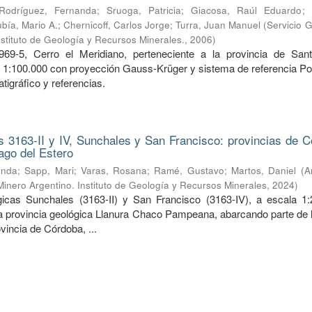
Rodríguez, Fernanda
;
Sruoga, Patricia
;
Giacosa, Raúl Eduardo
;
bía, Mario A.
;
Chernicoff, Carlos Jorge
;
Turra, Juan Manuel
(
Servicio 
nstituto de Geología y Recursos Minerales.
,
2006
)
969-5, Cerro el Meridiano, perteneciente a la provincia de San
a 1:100.000 con proyección Gauss-Krüger y sistema de referencia Po
tigráfico y referencias.
 3163-II y IV, Sunchales y San Francisco: provincias de C
ago del Estero
anda
;
Sapp, Mari
;
Varas, Rosana
;
Ramé, Gustavo
;
Martos, Daniel
(
A
Minero Argentino. Instituto de Geología y Recursos Minerales
,
2024
)
icas Sunchales (3163-II) y San Francisco (3163-IV), a escala 1:
la provincia geológica Llanura Chaco Pampeana, abarcando parte de l
ovincia de Córdoba, ...