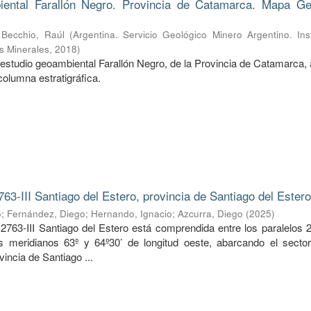
ental Farallón Negro. Provincia de Catamarca. Mapa Ge
;
Becchio, Raúl
(
Argentina. Servicio Geológico Minero Argentino. Ins
s Minerales
,
2018
)
estudio geoambiental Farallón Negro, de la Provincia de Catamarca, 
columna estratigráfica.
763-III Santiago del Estero, provincia de Santiago del Ester
o
;
Fernández, Diego
;
Hernando, Ignacio
;
Azcurra, Diego
(
2025
)
2763-III Santiago del Estero está comprendida entre los paralelos 2
os meridianos 63º y 64º30’ de longitud oeste, abarcando el sector
vincia de Santiago ...