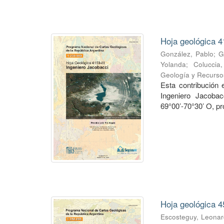
Hoja geológica 4
González, Pablo
;
G
Yolanda
;
Coluccia
Geología y Recurso
Esta contribución
Ingeniero Jacobac
69°00’-70°30’ O, pr
Hoja geológica 4
Escosteguy, Leona