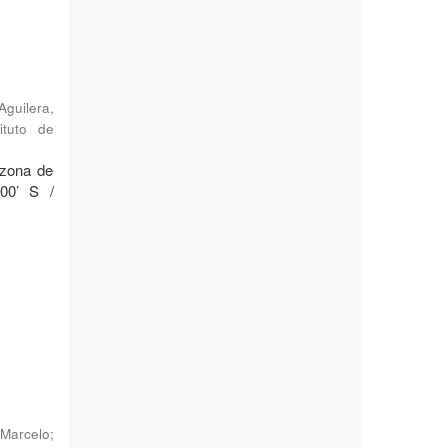
Aguilera,
ituto de
 zona de
°00’ S /
Marcelo
;