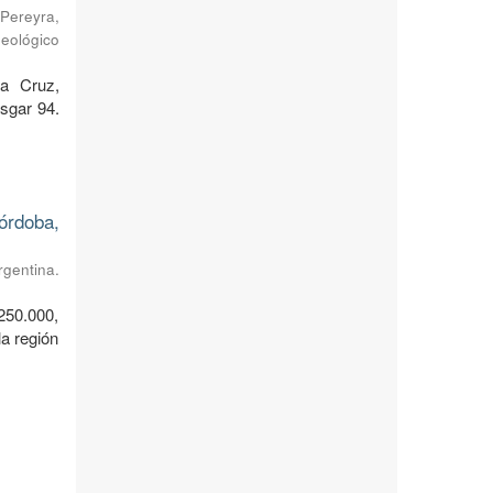
Pereyra,
Geológico
ta Cruz,
sgar 94.
órdoba,
rgentina.
250.000,
a región