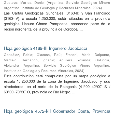
Gustavo
;
Martos, Daniel
(
Argentina. Servicio Geológico Minero
Argentino. Instituto de Geología y Recursos Minerales
,
2024
)
Las Cartas Geológicas Sunchales (3163-II) y San Francisco
(3163-IV), a escala 1:250.000, están situadas en la provincia
geológica Llanura Chaco Pampeana, abarcando parte de la
región nororiental de la provincia de Córdoba, ...
Hoja geológica 4169-III Ingeniero Jacobacci
González, Pablo
;
Giacosa, Raúl
;
Franchi, Mario
;
Dalponte,
Marcelo
;
Hernando, Ignacio
;
Aguilera, Yolanda
;
Coluccia,
Alejandra
(
Argentina. Servicio Geológico Minero Argentino.
Instituto de Geología y Recursos Minerales
,
2024
)
Esta contribución está compuesta por un mapa geológico a
escala 1: 250.000 de la zona de Ingeniero Jacobacci y sus
alrededores, en el norte de la Patagonia (41°00’-42°00’ S /
69°00’-70°30’ O, provincia de Río Negro, ...
Hoja geológica 4572-I/II Gobernador Costa, Provincia