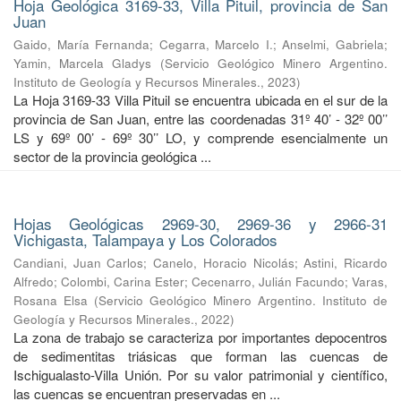
Hoja Geológica 3169-33, Villa Pituil, provincia de San
Juan
Gaido, María Fernanda
;
Cegarra, Marcelo I.
;
Anselmi, Gabriela
;
Yamin, Marcela Gladys
(
Servicio Geológico Minero Argentino.
Instituto de Geología y Recursos Minerales.
,
2023
)
La Hoja 3169-33 Villa Pituil se encuentra ubicada en el sur de la
provincia de San Juan, entre las coordenadas 31º 40’ - 32º 00’’
LS y 69º 00’ - 69º 30’’ LO, y comprende esencialmente un
sector de la provincia geológica ...
Hojas Geológicas 2969-30, 2969-36 y 2966-31
Vichigasta, Talampaya y Los Colorados
Candiani, Juan Carlos
;
Canelo, Horacio Nicolás
;
Astini, Ricardo
Alfredo
;
Colombi, Carina Ester
;
Cecenarro, Julián Facundo
;
Varas,
Rosana Elsa
(
Servicio Geológico Minero Argentino. Instituto de
Geología y Recursos Minerales.
,
2022
)
La zona de trabajo se caracteriza por importantes depocentros
de sedimentitas triásicas que forman las cuencas de
Ischigualasto-Villa Unión. Por su valor patrimonial y cientíﬁco,
las cuencas se encuentran preservadas en ...