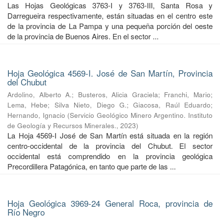
Las Hojas Geológicas 3763-I y 3763-III, Santa Rosa y
Darregueira respectivamente, están situadas en el centro este
de la provincia de La Pampa y una pequeña porción del oeste
de la provincia de Buenos Aires. En el sector ...
Hoja Geológica 4569-I. José de San Martín, Provincia
del Chubut
Ardolino, Alberto A.
;
Busteros, Alicia Graciela
;
Franchi, Mario
;
Lema, Hebe
;
Silva Nieto, Diego G.
;
Giacosa, Raúl Eduardo
;
Hernando, Ignacio
(
Servicio Geológico Minero Argentino. Instituto
de Geología y Recursos Minerales.
,
2023
)
La Hoja 4569-I José de San Martín está situada en la región
centro-occidental de la provincia del Chubut. El sector
occidental está comprendido en la provincia geológica
Precordillera Patagónica, en tanto que parte de las ...
Hoja Geológica 3969-24 General Roca, provincia de
Río Negro