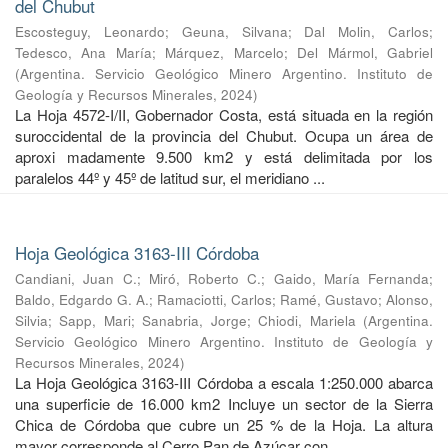
del Chubut
Escosteguy, Leonardo
;
Geuna, Silvana
;
Dal Molin, Carlos
;
Tedesco, Ana María
;
Márquez, Marcelo
;
Del Mármol, Gabriel
(
Argentina. Servicio Geológico Minero Argentino. Instituto de
Geología y Recursos Minerales
,
2024
)
La Hoja 4572-I/II, Gobernador Costa, está situada en la región
suroccidental de la provincia del Chubut. Ocupa un área de
aproxi madamente 9.500 km2 y está delimitada por los
paralelos 44º y 45º de latitud sur, el meridiano ...
Hoja Geológica 3163-III Córdoba
Candiani, Juan C.
;
Miró, Roberto C.
;
Gaido, María Fernanda
;
Baldo, Edgardo G. A.
;
Ramaciotti, Carlos
;
Ramé, Gustavo
;
Alonso,
Silvia
;
Sapp, Mari
;
Sanabria, Jorge
;
Chiodi, Mariela
(
Argentina.
Servicio Geológico Minero Argentino. Instituto de Geología y
Recursos Minerales
,
2024
)
La Hoja Geológica 3163-III Córdoba a escala 1:250.000 abarca
una superficie de 16.000 km2 Incluye un sector de la Sierra
Chica de Córdoba que cubre un 25 % de la Hoja. La altura
mayor corresponde al Cerro Pan de Azúcar con ...