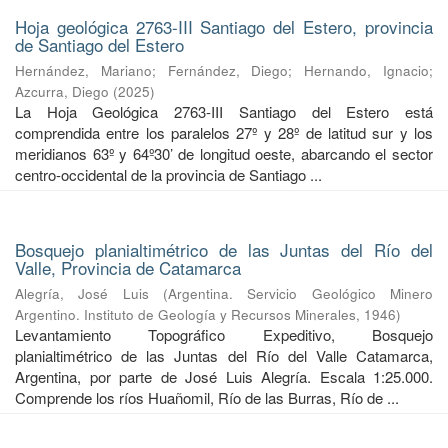
Hoja geológica 2763-III Santiago del Estero, provincia
de Santiago del Estero
Hernández, Mariano
;
Fernández, Diego
;
Hernando, Ignacio
;
Azcurra, Diego
(
2025
)
La Hoja Geológica 2763-III Santiago del Estero está
comprendida entre los paralelos 27º y 28º de latitud sur y los
meridianos 63º y 64º30’ de longitud oeste, abarcando el sector
centro-occidental de la provincia de Santiago ...
Bosquejo planialtimétrico de las Juntas del Río del
Valle, Provincia de Catamarca
Alegría, José Luis
(
Argentina. Servicio Geológico Minero
Argentino. Instituto de Geología y Recursos Minerales
,
1946
)
Levantamiento Topográfico Expeditivo, Bosquejo
planialtimétrico de las Juntas del Río del Valle Catamarca,
Argentina, por parte de José Luis Alegría. Escala 1:25.000.
Comprende los ríos Huañomil, Río de las Burras, Río de ...