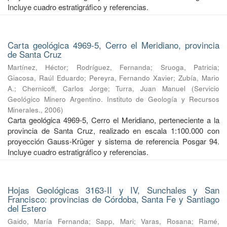
Incluye cuadro estratigráfico y referencias.
Carta geológica 4969-5, Cerro el Meridiano, provincia
de Santa Cruz
Martínez, Héctor
;
Rodríguez, Fernanda
;
Sruoga, Patricia
;
Giacosa, Raúl Eduardo
;
Pereyra, Fernando Xavier
;
Zubía, Mario
A.
;
Chernicoff, Carlos Jorge
;
Turra, Juan Manuel
(
Servicio
Geológico Minero Argentino. Instituto de Geología y Recursos
Minerales.
,
2006
)
Carta geológica 4969-5, Cerro el Meridiano, perteneciente a la
provincia de Santa Cruz, realizado en escala 1:100.000 con
proyección Gauss-Krüger y sistema de referencia Posgar 94.
Incluye cuadro estratigráfico y referencias.
Hojas Geológicas 3163-II y IV, Sunchales y San
Francisco: provincias de Córdoba, Santa Fe y Santiago
del Estero
Gaido, María Fernanda
;
Sapp, Mari
;
Varas, Rosana
;
Ramé,