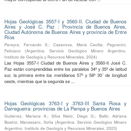
Hojas Geológicas 3557-I y 3560-II. Ciudad de Buenos
Aires y José C. Paz : Provincia de Buenos Aires,
Ciudad Autónoma de Buenos Aires y provincia de Entre
Ríos
Pereyra, Fernando X.
;
Casanova, Maria Cecilia
;
Pagnanini,
Feliciano
(
Argentina. Servicio Geológico Minero Argentino.
Instituto de Geología y Recursos Minerales
,
2024
)
Las Hojas 3557-I Ciudad de Buenos Aires y 3560-II José C.
Paz están comprendidas entre los paralelos 34º y 35º de latitud
sur, la primera entre los meridianos 57º y 58º 30´ de longitud
oeste, mientras que la segunda se ...
Hojas Geológicas 3763-I y 3763-III Santa Rosa y
Darregueira: provincias de La Pampa y Buenos Aires
Gutiérrez, Mariana A.
;
Silva Nieto, Diego G.
;
Balbi, Adriana
Beatriz
;
Manassero, Sofía
(
Argentina. Servicio Geológico Minero
Argentino. Instituto de Geología y Recursos Minerales
,
2023
)