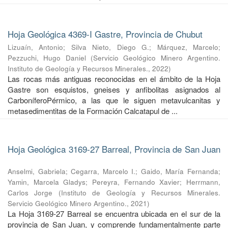
Hoja Geológica 4369-I Gastre, Provincia de Chubut
Lizuaín, Antonio
;
Silva Nieto, Diego G.
;
Márquez, Marcelo
;
Pezzuchi, Hugo Daniel
(
Servicio Geológico Minero Argentino.
Instituto de Geología y Recursos Minerales.
,
2022
)
Las rocas más antiguas reconocidas en el ámbito de la Hoja
Gastre son esquistos, gneises y anfibolitas asignados al
CarboníferoPérmico, a las que le siguen metavulcanitas y
metasedimentitas de la Formación Calcatapul de ...
Hoja Geológica 3169-27 Barreal, Provincia de San Juan
Anselmi, Gabriela
;
Cegarra, Marcelo I.
;
Gaido, María Fernanda
;
Yamin, Marcela Gladys
;
Pereyra, Fernando Xavier
;
Herrmann,
Carlos Jorge
(
Instituto de Geología y Recursos Minerales.
Servicio Geológico Minero Argentino.
,
2021
)
La Hoja 3169-27 Barreal se encuentra ubicada en el sur de la
provincia de San Juan, y comprende fundamentalmente parte