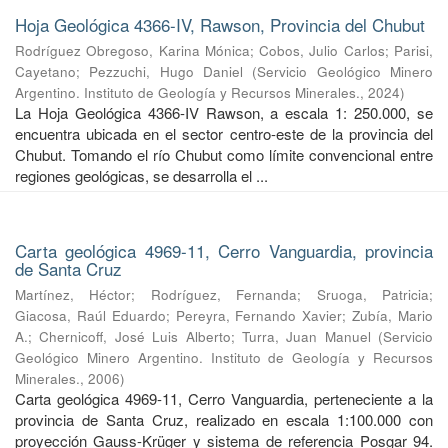
Hoja Geológica 4366-IV, Rawson, Provincia del Chubut
Rodríguez Obregoso, Karina Mónica
;
Cobos, Julio Carlos
;
Parisi,
Cayetano
;
Pezzuchi, Hugo Daniel
(
Servicio Geológico Minero
Argentino. Instituto de Geología y Recursos Minerales.
,
2024
)
La Hoja Geológica 4366-IV Rawson, a escala 1: 250.000, se
encuentra ubicada en el sector centro-este de la provincia del
Chubut. Tomando el río Chubut como límite convencional entre
regiones geológicas, se desarrolla el ...
Carta geológica 4969-11, Cerro Vanguardia, provincia
de Santa Cruz
Martínez, Héctor
;
Rodríguez, Fernanda
;
Sruoga, Patricia
;
Giacosa, Raúl Eduardo
;
Pereyra, Fernando Xavier
;
Zubía, Mario
A.
;
Chernicoff, José Luis Alberto
;
Turra, Juan Manuel
(
Servicio
Geológico Minero Argentino. Instituto de Geología y Recursos
Minerales.
,
2006
)
Carta geológica 4969-11, Cerro Vanguardia, perteneciente a la
provincia de Santa Cruz, realizado en escala 1:100.000 con
proyección Gauss-Krüger y sistema de referencia Posgar 94.