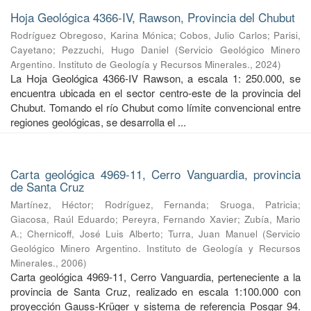
Hoja Geológica 4366-IV, Rawson, Provincia del Chubut
Rodríguez Obregoso, Karina Mónica
;
Cobos, Julio Carlos
;
Parisi,
Cayetano
;
Pezzuchi, Hugo Daniel
(
Servicio Geológico Minero
Argentino. Instituto de Geología y Recursos Minerales.
,
2024
)
La Hoja Geológica 4366-IV Rawson, a escala 1: 250.000, se
encuentra ubicada en el sector centro-este de la provincia del
Chubut. Tomando el río Chubut como límite convencional entre
regiones geológicas, se desarrolla el ...
Carta geológica 4969-11, Cerro Vanguardia, provincia
de Santa Cruz
Martínez, Héctor
;
Rodríguez, Fernanda
;
Sruoga, Patricia
;
Giacosa, Raúl Eduardo
;
Pereyra, Fernando Xavier
;
Zubía, Mario
A.
;
Chernicoff, José Luis Alberto
;
Turra, Juan Manuel
(
Servicio
Geológico Minero Argentino. Instituto de Geología y Recursos
Minerales.
,
2006
)
Carta geológica 4969-11, Cerro Vanguardia, perteneciente a la
provincia de Santa Cruz, realizado en escala 1:100.000 con
proyección Gauss-Krüger y sistema de referencia Posgar 94.