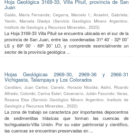
Hoja Geológica 3169-33, Villa Pituil, provincia de San
Juan
Gaido, María Fernanda
;
Cegarra, Marcelo I.
;
Anselmi, Gabriela
;
Yamin, Marcela Gladys
(
Servicio Geológico Minero Argentino.
Instituto de Geología y Recursos Minerales.
,
2023
)
La Hoja 3169-33 Villa Pituil se encuentra ubicada en el sur de la
provincia de San Juan, entre las coordenadas 31º 40’ - 32º 00’’
LS y 69º 00’ - 69º 30’’ LO, y comprende esencialmente un
sector de la provincia geológica ...
Hojas Geológicas 2969-30, 2969-36 y 2966-31
Vichigasta, Talampaya y Los Colorados
Candiani, Juan Carlos
;
Canelo, Horacio Nicolás
;
Astini, Ricardo
Alfredo
;
Colombi, Carina Ester
;
Cecenarro, Julián Facundo
;
Varas,
Rosana Elsa
(
Servicio Geológico Minero Argentino. Instituto de
Geología y Recursos Minerales.
,
2022
)
La zona de trabajo se caracteriza por importantes depocentros
de sedimentitas triásicas que forman las cuencas de
Ischigualasto-Villa Unión. Por su valor patrimonial y cientíﬁco,
las cuencas se encuentran preservadas en ...