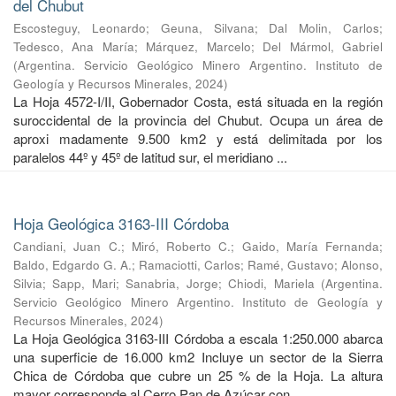
del Chubut
Escosteguy, Leonardo
;
Geuna, Silvana
;
Dal Molin, Carlos
;
Tedesco, Ana María
;
Márquez, Marcelo
;
Del Mármol, Gabriel
(
Argentina. Servicio Geológico Minero Argentino. Instituto de
Geología y Recursos Minerales
,
2024
)
La Hoja 4572-I/II, Gobernador Costa, está situada en la región
suroccidental de la provincia del Chubut. Ocupa un área de
aproxi madamente 9.500 km2 y está delimitada por los
paralelos 44º y 45º de latitud sur, el meridiano ...
Hoja Geológica 3163-III Córdoba
Candiani, Juan C.
;
Miró, Roberto C.
;
Gaido, María Fernanda
;
Baldo, Edgardo G. A.
;
Ramaciotti, Carlos
;
Ramé, Gustavo
;
Alonso,
Silvia
;
Sapp, Mari
;
Sanabria, Jorge
;
Chiodi, Mariela
(
Argentina.
Servicio Geológico Minero Argentino. Instituto de Geología y
Recursos Minerales
,
2024
)
La Hoja Geológica 3163-III Córdoba a escala 1:250.000 abarca
una superficie de 16.000 km2 Incluye un sector de la Sierra
Chica de Córdoba que cubre un 25 % de la Hoja. La altura
mayor corresponde al Cerro Pan de Azúcar con ...