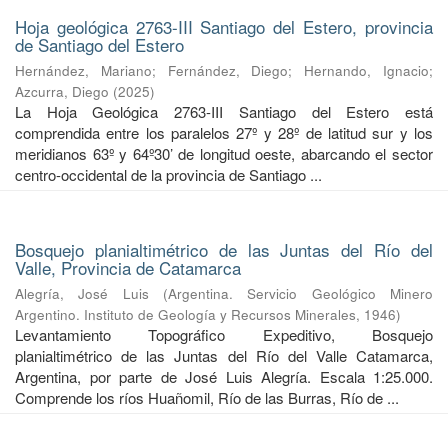
Hoja geológica 2763-III Santiago del Estero, provincia
de Santiago del Estero
Hernández, Mariano
;
Fernández, Diego
;
Hernando, Ignacio
;
Azcurra, Diego
(
2025
)
La Hoja Geológica 2763-III Santiago del Estero está
comprendida entre los paralelos 27º y 28º de latitud sur y los
meridianos 63º y 64º30’ de longitud oeste, abarcando el sector
centro-occidental de la provincia de Santiago ...
Bosquejo planialtimétrico de las Juntas del Río del
Valle, Provincia de Catamarca
Alegría, José Luis
(
Argentina. Servicio Geológico Minero
Argentino. Instituto de Geología y Recursos Minerales
,
1946
)
Levantamiento Topográfico Expeditivo, Bosquejo
planialtimétrico de las Juntas del Río del Valle Catamarca,
Argentina, por parte de José Luis Alegría. Escala 1:25.000.
Comprende los ríos Huañomil, Río de las Burras, Río de ...