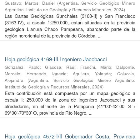
Gustavo
;
Martos, Daniel
(
Argentina. Servicio Geológico Minero
Argentino. Instituto de Geología y Recursos Minerales
,
2024
)
Las Cartas Geológicas Sunchales (3163-II) y San Francisco
(3163-IV), a escala 1:250.000, están situadas en la provincia
geológica Llanura Chaco Pampeana, abarcando parte de la
región nororiental de la provincia de Córdoba, ...
Hoja geológica 4169-III Ingeniero Jacobacci
González, Pablo
;
Giacosa, Raúl
;
Franchi, Mario
;
Dalponte,
Marcelo
;
Hernando, Ignacio
;
Aguilera, Yolanda
;
Coluccia,
Alejandra
(
Argentina. Servicio Geológico Minero Argentino.
Instituto de Geología y Recursos Minerales
,
2024
)
Esta contribución está compuesta por un mapa geológico a
escala 1: 250.000 de la zona de Ingeniero Jacobacci y sus
alrededores, en el norte de la Patagonia (41°00’-42°00’ S /
69°00’-70°30’ O, provincia de Río Negro, ...
Hoja geológica 4572-I/II Gobernador Costa, Provincia