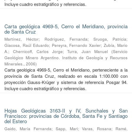
Incluye cuadro estratigráfico y referencias.
Carta geológica 4969-5, Cerro el Meridiano, provincia
de Santa Cruz
Martínez, Héctor
;
Rodríguez, Fernanda
;
Sruoga, Patricia
;
Giacosa, Raúl Eduardo
;
Pereyra, Fernando Xavier
;
Zubía, Mario
A.
;
Chernicoff, Carlos Jorge
;
Turra, Juan Manuel
(
Servicio
Geológico Minero Argentino. Instituto de Geología y Recursos
Minerales.
,
2006
)
Carta geológica 4969-5, Cerro el Meridiano, perteneciente a la
provincia de Santa Cruz, realizado en escala 1:100.000 con
proyección Gauss-Krüger y sistema de referencia Posgar 94.
Incluye cuadro estratigráfico y referencias.
Hojas Geológicas 3163-II y IV, Sunchales y San
Francisco: provincias de Córdoba, Santa Fe y Santiago
del Estero
Gaido, María Fernanda
;
Sapp, Mari
;
Varas, Rosana
;
Ramé,