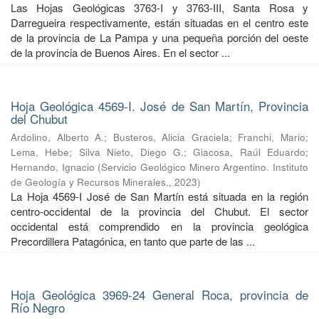
Las Hojas Geológicas 3763-I y 3763-III, Santa Rosa y
Darregueira respectivamente, están situadas en el centro este
de la provincia de La Pampa y una pequeña porción del oeste
de la provincia de Buenos Aires. En el sector ...
Hoja Geológica 4569-I. José de San Martín, Provincia
del Chubut
Ardolino, Alberto A.
;
Busteros, Alicia Graciela
;
Franchi, Mario
;
Lema, Hebe
;
Silva Nieto, Diego G.
;
Giacosa, Raúl Eduardo
;
Hernando, Ignacio
(
Servicio Geológico Minero Argentino. Instituto
de Geología y Recursos Minerales.
,
2023
)
La Hoja 4569-I José de San Martín está situada en la región
centro-occidental de la provincia del Chubut. El sector
occidental está comprendido en la provincia geológica
Precordillera Patagónica, en tanto que parte de las ...
Hoja Geológica 3969-24 General Roca, provincia de
Río Negro