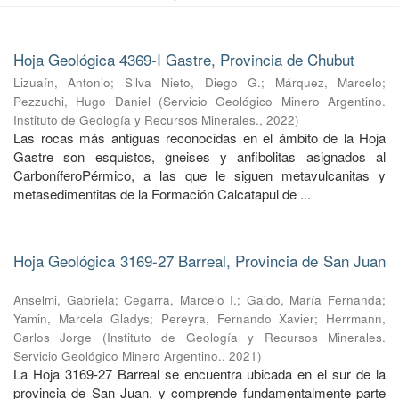
Hoja Geológica 4369-I Gastre, Provincia de Chubut
Lizuaín, Antonio
;
Silva Nieto, Diego G.
;
Márquez, Marcelo
;
Pezzuchi, Hugo Daniel
(
Servicio Geológico Minero Argentino.
Instituto de Geología y Recursos Minerales.
,
2022
)
Las rocas más antiguas reconocidas en el ámbito de la Hoja
Gastre son esquistos, gneises y anfibolitas asignados al
CarboníferoPérmico, a las que le siguen metavulcanitas y
metasedimentitas de la Formación Calcatapul de ...
Hoja Geológica 3169-27 Barreal, Provincia de San Juan
Anselmi, Gabriela
;
Cegarra, Marcelo I.
;
Gaido, María Fernanda
;
Yamin, Marcela Gladys
;
Pereyra, Fernando Xavier
;
Herrmann,
Carlos Jorge
(
Instituto de Geología y Recursos Minerales.
Servicio Geológico Minero Argentino.
,
2021
)
La Hoja 3169-27 Barreal se encuentra ubicada en el sur de la
provincia de San Juan, y comprende fundamentalmente parte