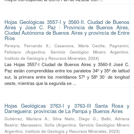
Hojas Geológicas 3557-I y 3560-II. Ciudad de Buenos
Aires y José C. Paz : Provincia de Buenos Aires,
Ciudad Autónoma de Buenos Aires y provincia de Entre
Ríos
Pereyra, Fernando X.
;
Casanova, Maria Cecilia
;
Pagnanini,
Feliciano
(
Argentina. Servicio Geológico Minero Argentino.
Instituto de Geología y Recursos Minerales
,
2024
)
Las Hojas 3557-I Ciudad de Buenos Aires y 3560-II José C.
Paz están comprendidas entre los paralelos 34º y 35º de latitud
sur, la primera entre los meridianos 57º y 58º 30´ de longitud
oeste, mientras que la segunda se ...
Hojas Geológicas 3763-I y 3763-III Santa Rosa y
Darregueira: provincias de La Pampa y Buenos Aires
Gutiérrez, Mariana A.
;
Silva Nieto, Diego G.
;
Balbi, Adriana
Beatriz
;
Manassero, Sofía
(
Argentina. Servicio Geológico Minero
Argentino. Instituto de Geología y Recursos Minerales
,
2023
)