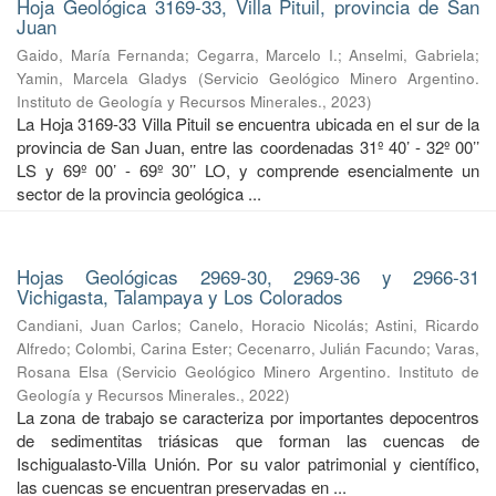
Hoja Geológica 3169-33, Villa Pituil, provincia de San
Juan
Gaido, María Fernanda
;
Cegarra, Marcelo I.
;
Anselmi, Gabriela
;
Yamin, Marcela Gladys
(
Servicio Geológico Minero Argentino.
Instituto de Geología y Recursos Minerales.
,
2023
)
La Hoja 3169-33 Villa Pituil se encuentra ubicada en el sur de la
provincia de San Juan, entre las coordenadas 31º 40’ - 32º 00’’
LS y 69º 00’ - 69º 30’’ LO, y comprende esencialmente un
sector de la provincia geológica ...
Hojas Geológicas 2969-30, 2969-36 y 2966-31
Vichigasta, Talampaya y Los Colorados
Candiani, Juan Carlos
;
Canelo, Horacio Nicolás
;
Astini, Ricardo
Alfredo
;
Colombi, Carina Ester
;
Cecenarro, Julián Facundo
;
Varas,
Rosana Elsa
(
Servicio Geológico Minero Argentino. Instituto de
Geología y Recursos Minerales.
,
2022
)
La zona de trabajo se caracteriza por importantes depocentros
de sedimentitas triásicas que forman las cuencas de
Ischigualasto-Villa Unión. Por su valor patrimonial y cientíﬁco,
las cuencas se encuentran preservadas en ...