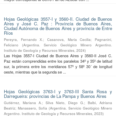
Hojas Geológicas 3557-I y 3560-II. Ciudad de Buenos
Aires y José C. Paz : Provincia de Buenos Aires,
Ciudad Autónoma de Buenos Aires y provincia de Entre
Ríos
Pereyra, Fernando X.
;
Casanova, Maria Cecilia
;
Pagnanini,
Feliciano
(
Argentina. Servicio Geológico Minero Argentino.
Instituto de Geología y Recursos Minerales
,
2024
)
Las Hojas 3557-I Ciudad de Buenos Aires y 3560-II José C.
Paz están comprendidas entre los paralelos 34º y 35º de latitud
sur, la primera entre los meridianos 57º y 58º 30´ de longitud
oeste, mientras que la segunda se ...
Hojas Geológicas 3763-I y 3763-III Santa Rosa y
Darregueira: provincias de La Pampa y Buenos Aires
Gutiérrez, Mariana A.
;
Silva Nieto, Diego G.
;
Balbi, Adriana
Beatriz
;
Manassero, Sofía
(
Argentina. Servicio Geológico Minero
Argentino. Instituto de Geología y Recursos Minerales
,
2023
)