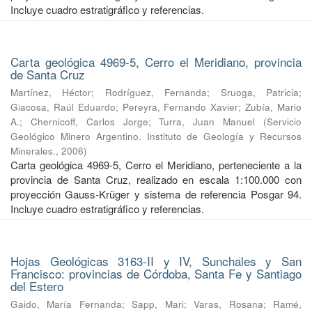
Incluye cuadro estratigráfico y referencias.
Carta geológica 4969-5, Cerro el Meridiano, provincia
de Santa Cruz
Martínez, Héctor
;
Rodríguez, Fernanda
;
Sruoga, Patricia
;
Giacosa, Raúl Eduardo
;
Pereyra, Fernando Xavier
;
Zubía, Mario
A.
;
Chernicoff, Carlos Jorge
;
Turra, Juan Manuel
(
Servicio
Geológico Minero Argentino. Instituto de Geología y Recursos
Minerales.
,
2006
)
Carta geológica 4969-5, Cerro el Meridiano, perteneciente a la
provincia de Santa Cruz, realizado en escala 1:100.000 con
proyección Gauss-Krüger y sistema de referencia Posgar 94.
Incluye cuadro estratigráfico y referencias.
Hojas Geológicas 3163-II y IV, Sunchales y San
Francisco: provincias de Córdoba, Santa Fe y Santiago
del Estero
Gaido, María Fernanda
;
Sapp, Mari
;
Varas, Rosana
;
Ramé,