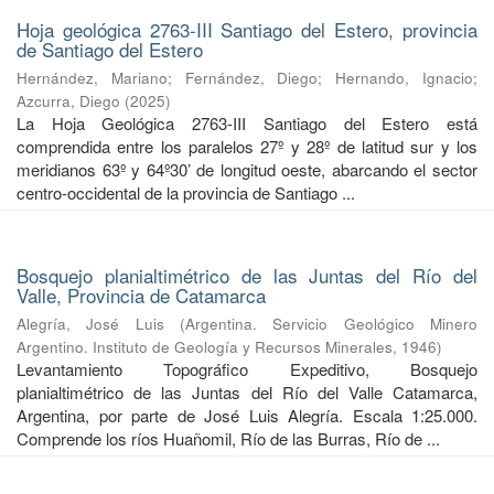
Hoja geológica 2763-III Santiago del Estero, provincia
de Santiago del Estero
Hernández, Mariano
;
Fernández, Diego
;
Hernando, Ignacio
;
Azcurra, Diego
(
2025
)
La Hoja Geológica 2763-III Santiago del Estero está
comprendida entre los paralelos 27º y 28º de latitud sur y los
meridianos 63º y 64º30’ de longitud oeste, abarcando el sector
centro-occidental de la provincia de Santiago ...
Bosquejo planialtimétrico de las Juntas del Río del
Valle, Provincia de Catamarca
Alegría, José Luis
(
Argentina. Servicio Geológico Minero
Argentino. Instituto de Geología y Recursos Minerales
,
1946
)
Levantamiento Topográfico Expeditivo, Bosquejo
planialtimétrico de las Juntas del Río del Valle Catamarca,
Argentina, por parte de José Luis Alegría. Escala 1:25.000.
Comprende los ríos Huañomil, Río de las Burras, Río de ...