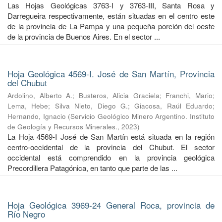
Las Hojas Geológicas 3763-I y 3763-III, Santa Rosa y
Darregueira respectivamente, están situadas en el centro este
de la provincia de La Pampa y una pequeña porción del oeste
de la provincia de Buenos Aires. En el sector ...
Hoja Geológica 4569-I. José de San Martín, Provincia
del Chubut
Ardolino, Alberto A.
;
Busteros, Alicia Graciela
;
Franchi, Mario
;
Lema, Hebe
;
Silva Nieto, Diego G.
;
Giacosa, Raúl Eduardo
;
Hernando, Ignacio
(
Servicio Geológico Minero Argentino. Instituto
de Geología y Recursos Minerales.
,
2023
)
La Hoja 4569-I José de San Martín está situada en la región
centro-occidental de la provincia del Chubut. El sector
occidental está comprendido en la provincia geológica
Precordillera Patagónica, en tanto que parte de las ...
Hoja Geológica 3969-24 General Roca, provincia de
Río Negro