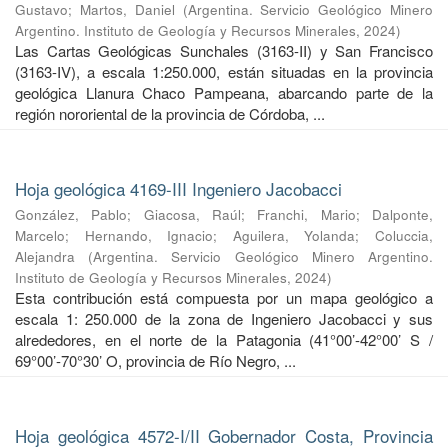
Gustavo
;
Martos, Daniel
(
Argentina. Servicio Geológico Minero
Argentino. Instituto de Geología y Recursos Minerales
,
2024
)
Las Cartas Geológicas Sunchales (3163-II) y San Francisco
(3163-IV), a escala 1:250.000, están situadas en la provincia
geológica Llanura Chaco Pampeana, abarcando parte de la
región nororiental de la provincia de Córdoba, ...
Hoja geológica 4169-III Ingeniero Jacobacci
González, Pablo
;
Giacosa, Raúl
;
Franchi, Mario
;
Dalponte,
Marcelo
;
Hernando, Ignacio
;
Aguilera, Yolanda
;
Coluccia,
Alejandra
(
Argentina. Servicio Geológico Minero Argentino.
Instituto de Geología y Recursos Minerales
,
2024
)
Esta contribución está compuesta por un mapa geológico a
escala 1: 250.000 de la zona de Ingeniero Jacobacci y sus
alrededores, en el norte de la Patagonia (41°00’-42°00’ S /
69°00’-70°30’ O, provincia de Río Negro, ...
Hoja geológica 4572-I/II Gobernador Costa, Provincia