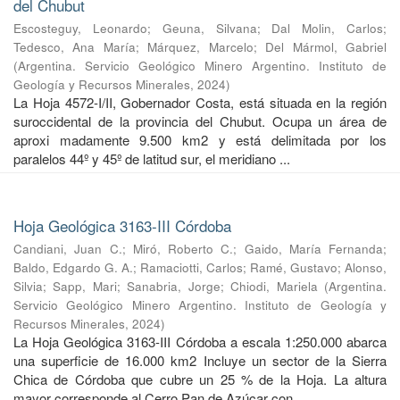
del Chubut
Escosteguy, Leonardo
;
Geuna, Silvana
;
Dal Molin, Carlos
;
Tedesco, Ana María
;
Márquez, Marcelo
;
Del Mármol, Gabriel
(
Argentina. Servicio Geológico Minero Argentino. Instituto de
Geología y Recursos Minerales
,
2024
)
La Hoja 4572-I/II, Gobernador Costa, está situada en la región
suroccidental de la provincia del Chubut. Ocupa un área de
aproxi madamente 9.500 km2 y está delimitada por los
paralelos 44º y 45º de latitud sur, el meridiano ...
Hoja Geológica 3163-III Córdoba
Candiani, Juan C.
;
Miró, Roberto C.
;
Gaido, María Fernanda
;
Baldo, Edgardo G. A.
;
Ramaciotti, Carlos
;
Ramé, Gustavo
;
Alonso,
Silvia
;
Sapp, Mari
;
Sanabria, Jorge
;
Chiodi, Mariela
(
Argentina.
Servicio Geológico Minero Argentino. Instituto de Geología y
Recursos Minerales
,
2024
)
La Hoja Geológica 3163-III Córdoba a escala 1:250.000 abarca
una superficie de 16.000 km2 Incluye un sector de la Sierra
Chica de Córdoba que cubre un 25 % de la Hoja. La altura
mayor corresponde al Cerro Pan de Azúcar con ...