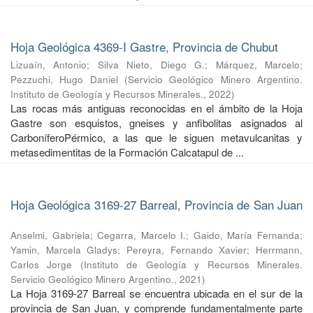
Hoja Geológica 4369-I Gastre, Provincia de Chubut
Lizuaín, Antonio
;
Silva Nieto, Diego G.
;
Márquez, Marcelo
;
Pezzuchi, Hugo Daniel
(
Servicio Geológico Minero Argentino.
Instituto de Geología y Recursos Minerales.
,
2022
)
Las rocas más antiguas reconocidas en el ámbito de la Hoja
Gastre son esquistos, gneises y anfibolitas asignados al
CarboníferoPérmico, a las que le siguen metavulcanitas y
metasedimentitas de la Formación Calcatapul de ...
Hoja Geológica 3169-27 Barreal, Provincia de San Juan
Anselmi, Gabriela
;
Cegarra, Marcelo I.
;
Gaido, María Fernanda
;
Yamin, Marcela Gladys
;
Pereyra, Fernando Xavier
;
Herrmann,
Carlos Jorge
(
Instituto de Geología y Recursos Minerales.
Servicio Geológico Minero Argentino.
,
2021
)
La Hoja 3169-27 Barreal se encuentra ubicada en el sur de la
provincia de San Juan, y comprende fundamentalmente parte