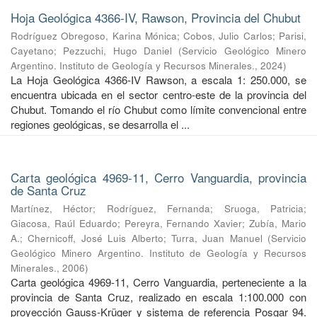
Hoja Geológica 4366-IV, Rawson, Provincia del Chubut
Rodríguez Obregoso, Karina Mónica
;
Cobos, Julio Carlos
;
Parisi,
Cayetano
;
Pezzuchi, Hugo Daniel
(
Servicio Geológico Minero
Argentino. Instituto de Geología y Recursos Minerales.
,
2024
)
La Hoja Geológica 4366-IV Rawson, a escala 1: 250.000, se
encuentra ubicada en el sector centro-este de la provincia del
Chubut. Tomando el río Chubut como límite convencional entre
regiones geológicas, se desarrolla el ...
Carta geológica 4969-11, Cerro Vanguardia, provincia
de Santa Cruz
Martínez, Héctor
;
Rodríguez, Fernanda
;
Sruoga, Patricia
;
Giacosa, Raúl Eduardo
;
Pereyra, Fernando Xavier
;
Zubía, Mario
A.
;
Chernicoff, José Luis Alberto
;
Turra, Juan Manuel
(
Servicio
Geológico Minero Argentino. Instituto de Geología y Recursos
Minerales.
,
2006
)
Carta geológica 4969-11, Cerro Vanguardia, perteneciente a la
provincia de Santa Cruz, realizado en escala 1:100.000 con
proyección Gauss-Krüger y sistema de referencia Posgar 94.