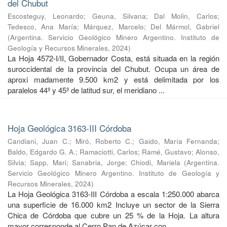
del Chubut
Escosteguy, Leonardo
;
Geuna, Silvana
;
Dal Molin, Carlos
;
Tedesco, Ana María
;
Márquez, Marcelo
;
Del Mármol, Gabriel
(
Argentina. Servicio Geológico Minero Argentino. Instituto de
Geología y Recursos Minerales
,
2024
)
La Hoja 4572-I/II, Gobernador Costa, está situada en la región
suroccidental de la provincia del Chubut. Ocupa un área de
aproxi madamente 9.500 km2 y está delimitada por los
paralelos 44º y 45º de latitud sur, el meridiano ...
Hoja Geológica 3163-III Córdoba
Candiani, Juan C.
;
Miró, Roberto C.
;
Gaido, María Fernanda
;
Baldo, Edgardo G. A.
;
Ramaciotti, Carlos
;
Ramé, Gustavo
;
Alonso,
Silvia
;
Sapp, Mari
;
Sanabria, Jorge
;
Chiodi, Mariela
(
Argentina.
Servicio Geológico Minero Argentino. Instituto de Geología y
Recursos Minerales
,
2024
)
La Hoja Geológica 3163-III Córdoba a escala 1:250.000 abarca
una superficie de 16.000 km2 Incluye un sector de la Sierra
Chica de Córdoba que cubre un 25 % de la Hoja. La altura
mayor corresponde al Cerro Pan de Azúcar con ...