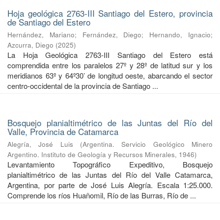
Hoja geológica 2763-III Santiago del Estero, provincia
de Santiago del Estero
Hernández, Mariano
;
Fernández, Diego
;
Hernando, Ignacio
;
Azcurra, Diego
(
2025
)
La Hoja Geológica 2763-III Santiago del Estero está
comprendida entre los paralelos 27º y 28º de latitud sur y los
meridianos 63º y 64º30’ de longitud oeste, abarcando el sector
centro-occidental de la provincia de Santiago ...
Bosquejo planialtimétrico de las Juntas del Río del
Valle, Provincia de Catamarca
Alegría, José Luis
(
Argentina. Servicio Geológico Minero
Argentino. Instituto de Geología y Recursos Minerales
,
1946
)
Levantamiento Topográfico Expeditivo, Bosquejo
planialtimétrico de las Juntas del Río del Valle Catamarca,
Argentina, por parte de José Luis Alegría. Escala 1:25.000.
Comprende los ríos Huañomil, Río de las Burras, Río de ...