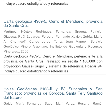
Incluye cuadro estratigráfico y referencias.
Carta geológica 4969-5, Cerro el Meridiano, provincia
de Santa Cruz
Martínez, Héctor
;
Rodríguez, Fernanda
;
Sruoga, Patricia
;
Giacosa, Raúl Eduardo
;
Pereyra, Fernando Xavier
;
Zubía, Mario
A.
;
Chernicoff, Carlos Jorge
;
Turra, Juan Manuel
(
Servicio
Geológico Minero Argentino. Instituto de Geología y Recursos
Minerales.
,
2006
)
Carta geológica 4969-5, Cerro el Meridiano, perteneciente a la
provincia de Santa Cruz, realizado en escala 1:100.000 con
proyección Gauss-Krüger y sistema de referencia Posgar 94.
Incluye cuadro estratigráfico y referencias.
Hojas Geológicas 3163-II y IV, Sunchales y San
Francisco: provincias de Córdoba, Santa Fe y Santiago
del Estero
Gaido, María Fernanda
;
Sapp, Mari
;
Varas, Rosana
;
Ramé,