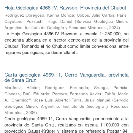
Hoja Geológica 4366-IV, Rawson, Provincia del Chubut
Rodríguez Obregoso, Karina Mónica
;
Cobos, Julio Carlos
;
Parisi,
Cayetano
;
Pezzuchi, Hugo Daniel
(
Servicio Geológico Minero
Argentino. Instituto de Geología y Recursos Minerales.
,
2024
)
La Hoja Geológica 4366-IV Rawson, a escala 1: 250.000, se
encuentra ubicada en el sector centro-este de la provincia del
Chubut. Tomando el río Chubut como límite convencional entre
regiones geológicas, se desarrolla el ...
Carta geológica 4969-11, Cerro Vanguardia, provincia
de Santa Cruz
Martínez, Héctor
;
Rodríguez, Fernanda
;
Sruoga, Patricia
;
Giacosa, Raúl Eduardo
;
Pereyra, Fernando Xavier
;
Zubía, Mario
A.
;
Chernicoff, José Luis Alberto
;
Turra, Juan Manuel
(
Servicio
Geológico Minero Argentino. Instituto de Geología y Recursos
Minerales.
,
2006
)
Carta geológica 4969-11, Cerro Vanguardia, perteneciente a la
provincia de Santa Cruz, realizado en escala 1:100.000 con
proyección Gauss-Krüger y sistema de referencia Posgar 94.