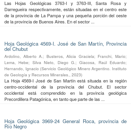
Las Hojas Geológicas 3763-I y 3763-III, Santa Rosa y
Darregueira respectivamente, están situadas en el centro este
de la provincia de La Pampa y una pequeña porción del oeste
de la provincia de Buenos Aires. En el sector ...
Hoja Geológica 4569-I. José de San Martín, Provincia
del Chubut
Ardolino, Alberto A.
;
Busteros, Alicia Graciela
;
Franchi, Mario
;
Lema, Hebe
;
Silva Nieto, Diego G.
;
Giacosa, Raúl Eduardo
;
Hernando, Ignacio
(
Servicio Geológico Minero Argentino. Instituto
de Geología y Recursos Minerales.
,
2023
)
La Hoja 4569-I José de San Martín está situada en la región
centro-occidental de la provincia del Chubut. El sector
occidental está comprendido en la provincia geológica
Precordillera Patagónica, en tanto que parte de las ...
Hoja Geológica 3969-24 General Roca, provincia de
Río Negro