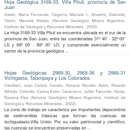
Hoja Geológica 3169-33, Villa Pituil, provincia de San
Juan
Gaido, María Fernanda
;
Cegarra, Marcelo I.
;
Anselmi, Gabriela
;
Yamin, Marcela Gladys
(
Servicio Geológico Minero Argentino.
Instituto de Geología y Recursos Minerales.
,
2023
)
La Hoja 3169-33 Villa Pituil se encuentra ubicada en el sur de la
provincia de San Juan, entre las coordenadas 31º 40’ - 32º 00’’
LS y 69º 00’ - 69º 30’’ LO, y comprende esencialmente un
sector de la provincia geológica ...
Hojas Geológicas 2969-30, 2969-36 y 2966-31
Vichigasta, Talampaya y Los Colorados
Candiani, Juan Carlos
;
Canelo, Horacio Nicolás
;
Astini, Ricardo
Alfredo
;
Colombi, Carina Ester
;
Cecenarro, Julián Facundo
;
Varas,
Rosana Elsa
(
Servicio Geológico Minero Argentino. Instituto de
Geología y Recursos Minerales.
,
2022
)
La zona de trabajo se caracteriza por importantes depocentros
de sedimentitas triásicas que forman las cuencas de
Ischigualasto-Villa Unión. Por su valor patrimonial y cientíﬁco,
las cuencas se encuentran preservadas en ...