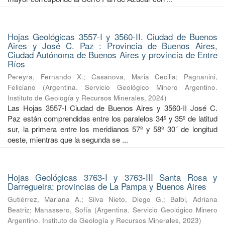
Hojas Geológicas 3557-I y 3560-II. Ciudad de Buenos
Aires y José C. Paz : Provincia de Buenos Aires,
Ciudad Autónoma de Buenos Aires y provincia de Entre
Ríos
Pereyra, Fernando X.
;
Casanova, Maria Cecilia
;
Pagnanini,
Feliciano
(
Argentina. Servicio Geológico Minero Argentino.
Instituto de Geología y Recursos Minerales
,
2024
)
Las Hojas 3557-I Ciudad de Buenos Aires y 3560-II José C.
Paz están comprendidas entre los paralelos 34º y 35º de latitud
sur, la primera entre los meridianos 57º y 58º 30´ de longitud
oeste, mientras que la segunda se ...
Hojas Geológicas 3763-I y 3763-III Santa Rosa y
Darregueira: provincias de La Pampa y Buenos Aires
Gutiérrez, Mariana A.
;
Silva Nieto, Diego G.
;
Balbi, Adriana
Beatriz
;
Manassero, Sofía
(
Argentina. Servicio Geológico Minero
Argentino. Instituto de Geología y Recursos Minerales
,
2023
)