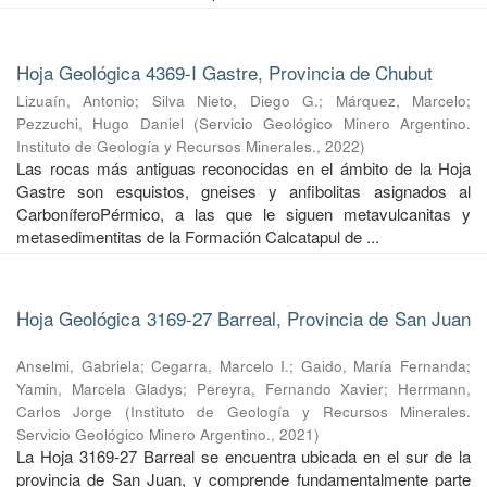
Hoja Geológica 4369-I Gastre, Provincia de Chubut
Lizuaín, Antonio
;
Silva Nieto, Diego G.
;
Márquez, Marcelo
;
Pezzuchi, Hugo Daniel
(
Servicio Geológico Minero Argentino.
Instituto de Geología y Recursos Minerales.
,
2022
)
Las rocas más antiguas reconocidas en el ámbito de la Hoja
Gastre son esquistos, gneises y anfibolitas asignados al
CarboníferoPérmico, a las que le siguen metavulcanitas y
metasedimentitas de la Formación Calcatapul de ...
Hoja Geológica 3169-27 Barreal, Provincia de San Juan
Anselmi, Gabriela
;
Cegarra, Marcelo I.
;
Gaido, María Fernanda
;
Yamin, Marcela Gladys
;
Pereyra, Fernando Xavier
;
Herrmann,
Carlos Jorge
(
Instituto de Geología y Recursos Minerales.
Servicio Geológico Minero Argentino.
,
2021
)
La Hoja 3169-27 Barreal se encuentra ubicada en el sur de la
provincia de San Juan, y comprende fundamentalmente parte