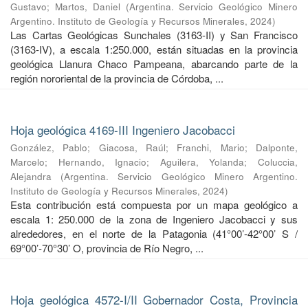
Gustavo
;
Martos, Daniel
(
Argentina. Servicio Geológico Minero
Argentino. Instituto de Geología y Recursos Minerales
,
2024
)
Las Cartas Geológicas Sunchales (3163-II) y San Francisco
(3163-IV), a escala 1:250.000, están situadas en la provincia
geológica Llanura Chaco Pampeana, abarcando parte de la
región nororiental de la provincia de Córdoba, ...
Hoja geológica 4169-III Ingeniero Jacobacci
González, Pablo
;
Giacosa, Raúl
;
Franchi, Mario
;
Dalponte,
Marcelo
;
Hernando, Ignacio
;
Aguilera, Yolanda
;
Coluccia,
Alejandra
(
Argentina. Servicio Geológico Minero Argentino.
Instituto de Geología y Recursos Minerales
,
2024
)
Esta contribución está compuesta por un mapa geológico a
escala 1: 250.000 de la zona de Ingeniero Jacobacci y sus
alrededores, en el norte de la Patagonia (41°00’-42°00’ S /
69°00’-70°30’ O, provincia de Río Negro, ...
Hoja geológica 4572-I/II Gobernador Costa, Provincia