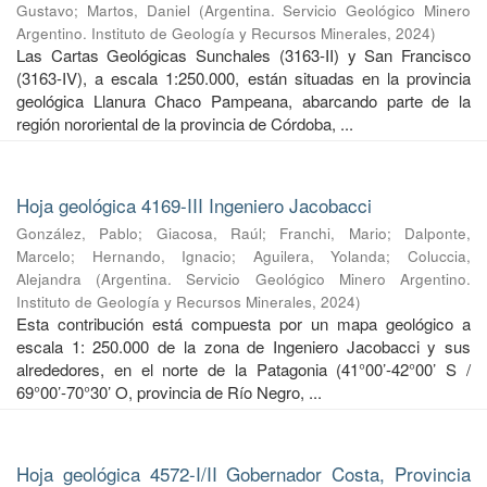
Gustavo
;
Martos, Daniel
(
Argentina. Servicio Geológico Minero
Argentino. Instituto de Geología y Recursos Minerales
,
2024
)
Las Cartas Geológicas Sunchales (3163-II) y San Francisco
(3163-IV), a escala 1:250.000, están situadas en la provincia
geológica Llanura Chaco Pampeana, abarcando parte de la
región nororiental de la provincia de Córdoba, ...
Hoja geológica 4169-III Ingeniero Jacobacci
González, Pablo
;
Giacosa, Raúl
;
Franchi, Mario
;
Dalponte,
Marcelo
;
Hernando, Ignacio
;
Aguilera, Yolanda
;
Coluccia,
Alejandra
(
Argentina. Servicio Geológico Minero Argentino.
Instituto de Geología y Recursos Minerales
,
2024
)
Esta contribución está compuesta por un mapa geológico a
escala 1: 250.000 de la zona de Ingeniero Jacobacci y sus
alrededores, en el norte de la Patagonia (41°00’-42°00’ S /
69°00’-70°30’ O, provincia de Río Negro, ...
Hoja geológica 4572-I/II Gobernador Costa, Provincia