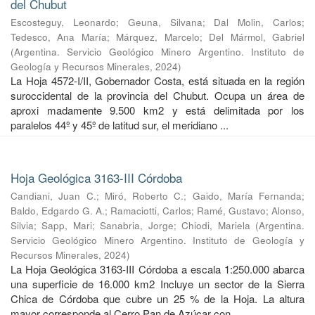
del Chubut
Escosteguy, Leonardo
;
Geuna, Silvana
;
Dal Molin, Carlos
;
Tedesco, Ana María
;
Márquez, Marcelo
;
Del Mármol, Gabriel
(
Argentina. Servicio Geológico Minero Argentino. Instituto de
Geología y Recursos Minerales
,
2024
)
La Hoja 4572-I/II, Gobernador Costa, está situada en la región
suroccidental de la provincia del Chubut. Ocupa un área de
aproxi madamente 9.500 km2 y está delimitada por los
paralelos 44º y 45º de latitud sur, el meridiano ...
Hoja Geológica 3163-III Córdoba
Candiani, Juan C.
;
Miró, Roberto C.
;
Gaido, María Fernanda
;
Baldo, Edgardo G. A.
;
Ramaciotti, Carlos
;
Ramé, Gustavo
;
Alonso,
Silvia
;
Sapp, Mari
;
Sanabria, Jorge
;
Chiodi, Mariela
(
Argentina.
Servicio Geológico Minero Argentino. Instituto de Geología y
Recursos Minerales
,
2024
)
La Hoja Geológica 3163-III Córdoba a escala 1:250.000 abarca
una superficie de 16.000 km2 Incluye un sector de la Sierra
Chica de Córdoba que cubre un 25 % de la Hoja. La altura
mayor corresponde al Cerro Pan de Azúcar con ...