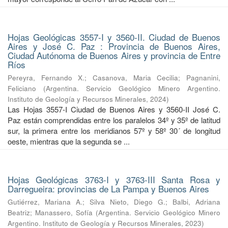
Hojas Geológicas 3557-I y 3560-II. Ciudad de Buenos
Aires y José C. Paz : Provincia de Buenos Aires,
Ciudad Autónoma de Buenos Aires y provincia de Entre
Ríos
Pereyra, Fernando X.
;
Casanova, Maria Cecilia
;
Pagnanini,
Feliciano
(
Argentina. Servicio Geológico Minero Argentino.
Instituto de Geología y Recursos Minerales
,
2024
)
Las Hojas 3557-I Ciudad de Buenos Aires y 3560-II José C.
Paz están comprendidas entre los paralelos 34º y 35º de latitud
sur, la primera entre los meridianos 57º y 58º 30´ de longitud
oeste, mientras que la segunda se ...
Hojas Geológicas 3763-I y 3763-III Santa Rosa y
Darregueira: provincias de La Pampa y Buenos Aires
Gutiérrez, Mariana A.
;
Silva Nieto, Diego G.
;
Balbi, Adriana
Beatriz
;
Manassero, Sofía
(
Argentina. Servicio Geológico Minero
Argentino. Instituto de Geología y Recursos Minerales
,
2023
)