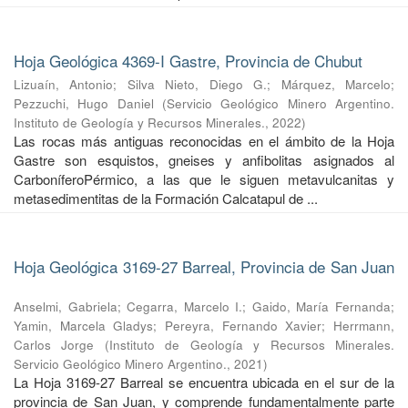
Hoja Geológica 4369-I Gastre, Provincia de Chubut
Lizuaín, Antonio
;
Silva Nieto, Diego G.
;
Márquez, Marcelo
;
Pezzuchi, Hugo Daniel
(
Servicio Geológico Minero Argentino.
Instituto de Geología y Recursos Minerales.
,
2022
)
Las rocas más antiguas reconocidas en el ámbito de la Hoja
Gastre son esquistos, gneises y anfibolitas asignados al
CarboníferoPérmico, a las que le siguen metavulcanitas y
metasedimentitas de la Formación Calcatapul de ...
Hoja Geológica 3169-27 Barreal, Provincia de San Juan
Anselmi, Gabriela
;
Cegarra, Marcelo I.
;
Gaido, María Fernanda
;
Yamin, Marcela Gladys
;
Pereyra, Fernando Xavier
;
Herrmann,
Carlos Jorge
(
Instituto de Geología y Recursos Minerales.
Servicio Geológico Minero Argentino.
,
2021
)
La Hoja 3169-27 Barreal se encuentra ubicada en el sur de la
provincia de San Juan, y comprende fundamentalmente parte