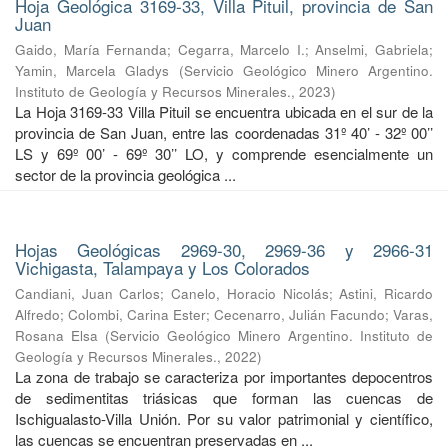
Hoja Geológica 3169-33, Villa Pituil, provincia de San
Juan
Gaido, María Fernanda
;
Cegarra, Marcelo I.
;
Anselmi, Gabriela
;
Yamin, Marcela Gladys
(
Servicio Geológico Minero Argentino.
Instituto de Geología y Recursos Minerales.
,
2023
)
La Hoja 3169-33 Villa Pituil se encuentra ubicada en el sur de la
provincia de San Juan, entre las coordenadas 31º 40’ - 32º 00’’
LS y 69º 00’ - 69º 30’’ LO, y comprende esencialmente un
sector de la provincia geológica ...
Hojas Geológicas 2969-30, 2969-36 y 2966-31
Vichigasta, Talampaya y Los Colorados
Candiani, Juan Carlos
;
Canelo, Horacio Nicolás
;
Astini, Ricardo
Alfredo
;
Colombi, Carina Ester
;
Cecenarro, Julián Facundo
;
Varas,
Rosana Elsa
(
Servicio Geológico Minero Argentino. Instituto de
Geología y Recursos Minerales.
,
2022
)
La zona de trabajo se caracteriza por importantes depocentros
de sedimentitas triásicas que forman las cuencas de
Ischigualasto-Villa Unión. Por su valor patrimonial y cientíﬁco,
las cuencas se encuentran preservadas en ...