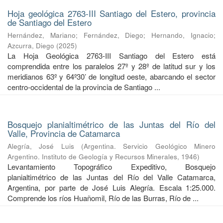
Hoja geológica 2763-III Santiago del Estero, provincia
de Santiago del Estero
Hernández, Mariano
;
Fernández, Diego
;
Hernando, Ignacio
;
Azcurra, Diego
(
2025
)
La Hoja Geológica 2763-III Santiago del Estero está
comprendida entre los paralelos 27º y 28º de latitud sur y los
meridianos 63º y 64º30’ de longitud oeste, abarcando el sector
centro-occidental de la provincia de Santiago ...
Bosquejo planialtimétrico de las Juntas del Río del
Valle, Provincia de Catamarca
Alegría, José Luis
(
Argentina. Servicio Geológico Minero
Argentino. Instituto de Geología y Recursos Minerales
,
1946
)
Levantamiento Topográfico Expeditivo, Bosquejo
planialtimétrico de las Juntas del Río del Valle Catamarca,
Argentina, por parte de José Luis Alegría. Escala 1:25.000.
Comprende los ríos Huañomil, Río de las Burras, Río de ...