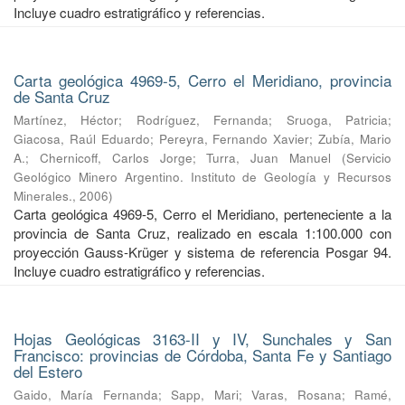
Incluye cuadro estratigráfico y referencias.
Carta geológica 4969-5, Cerro el Meridiano, provincia
de Santa Cruz
Martínez, Héctor
;
Rodríguez, Fernanda
;
Sruoga, Patricia
;
Giacosa, Raúl Eduardo
;
Pereyra, Fernando Xavier
;
Zubía, Mario
A.
;
Chernicoff, Carlos Jorge
;
Turra, Juan Manuel
(
Servicio
Geológico Minero Argentino. Instituto de Geología y Recursos
Minerales.
,
2006
)
Carta geológica 4969-5, Cerro el Meridiano, perteneciente a la
provincia de Santa Cruz, realizado en escala 1:100.000 con
proyección Gauss-Krüger y sistema de referencia Posgar 94.
Incluye cuadro estratigráfico y referencias.
Hojas Geológicas 3163-II y IV, Sunchales y San
Francisco: provincias de Córdoba, Santa Fe y Santiago
del Estero
Gaido, María Fernanda
;
Sapp, Mari
;
Varas, Rosana
;
Ramé,