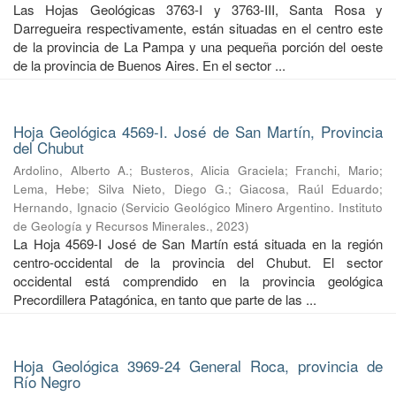
Las Hojas Geológicas 3763-I y 3763-III, Santa Rosa y
Darregueira respectivamente, están situadas en el centro este
de la provincia de La Pampa y una pequeña porción del oeste
de la provincia de Buenos Aires. En el sector ...
Hoja Geológica 4569-I. José de San Martín, Provincia
del Chubut
Ardolino, Alberto A.
;
Busteros, Alicia Graciela
;
Franchi, Mario
;
Lema, Hebe
;
Silva Nieto, Diego G.
;
Giacosa, Raúl Eduardo
;
Hernando, Ignacio
(
Servicio Geológico Minero Argentino. Instituto
de Geología y Recursos Minerales.
,
2023
)
La Hoja 4569-I José de San Martín está situada en la región
centro-occidental de la provincia del Chubut. El sector
occidental está comprendido en la provincia geológica
Precordillera Patagónica, en tanto que parte de las ...
Hoja Geológica 3969-24 General Roca, provincia de
Río Negro