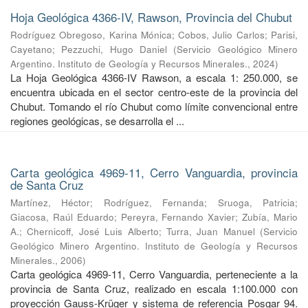
Hoja Geológica 4366-IV, Rawson, Provincia del Chubut
Rodríguez Obregoso, Karina Mónica
;
Cobos, Julio Carlos
;
Parisi,
Cayetano
;
Pezzuchi, Hugo Daniel
(
Servicio Geológico Minero
Argentino. Instituto de Geología y Recursos Minerales.
,
2024
)
La Hoja Geológica 4366-IV Rawson, a escala 1: 250.000, se
encuentra ubicada en el sector centro-este de la provincia del
Chubut. Tomando el río Chubut como límite convencional entre
regiones geológicas, se desarrolla el ...
Carta geológica 4969-11, Cerro Vanguardia, provincia
de Santa Cruz
Martínez, Héctor
;
Rodríguez, Fernanda
;
Sruoga, Patricia
;
Giacosa, Raúl Eduardo
;
Pereyra, Fernando Xavier
;
Zubía, Mario
A.
;
Chernicoff, José Luis Alberto
;
Turra, Juan Manuel
(
Servicio
Geológico Minero Argentino. Instituto de Geología y Recursos
Minerales.
,
2006
)
Carta geológica 4969-11, Cerro Vanguardia, perteneciente a la
provincia de Santa Cruz, realizado en escala 1:100.000 con
proyección Gauss-Krüger y sistema de referencia Posgar 94.