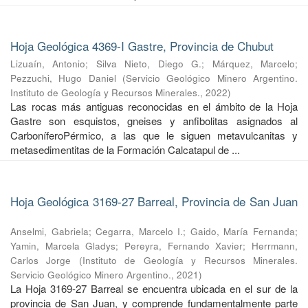
Hoja Geológica 4369-I Gastre, Provincia de Chubut
Lizuaín, Antonio
;
Silva Nieto, Diego G.
;
Márquez, Marcelo
;
Pezzuchi, Hugo Daniel
(
Servicio Geológico Minero Argentino.
Instituto de Geología y Recursos Minerales.
,
2022
)
Las rocas más antiguas reconocidas en el ámbito de la Hoja
Gastre son esquistos, gneises y anfibolitas asignados al
CarboníferoPérmico, a las que le siguen metavulcanitas y
metasedimentitas de la Formación Calcatapul de ...
Hoja Geológica 3169-27 Barreal, Provincia de San Juan
Anselmi, Gabriela
;
Cegarra, Marcelo I.
;
Gaido, María Fernanda
;
Yamin, Marcela Gladys
;
Pereyra, Fernando Xavier
;
Herrmann,
Carlos Jorge
(
Instituto de Geología y Recursos Minerales.
Servicio Geológico Minero Argentino.
,
2021
)
La Hoja 3169-27 Barreal se encuentra ubicada en el sur de la
provincia de San Juan, y comprende fundamentalmente parte