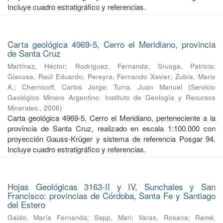
Incluye cuadro estratigráfico y referencias.
Carta geológica 4969-5, Cerro el Meridiano, provincia
de Santa Cruz
Martínez, Héctor
;
Rodríguez, Fernanda
;
Sruoga, Patricia
;
Giacosa, Raúl Eduardo
;
Pereyra, Fernando Xavier
;
Zubía, Mario
A.
;
Chernicoff, Carlos Jorge
;
Turra, Juan Manuel
(
Servicio
Geológico Minero Argentino. Instituto de Geología y Recursos
Minerales.
,
2006
)
Carta geológica 4969-5, Cerro el Meridiano, perteneciente a la
provincia de Santa Cruz, realizado en escala 1:100.000 con
proyección Gauss-Krüger y sistema de referencia Posgar 94.
Incluye cuadro estratigráfico y referencias.
Hojas Geológicas 3163-II y IV, Sunchales y San
Francisco: provincias de Córdoba, Santa Fe y Santiago
del Estero
Gaido, María Fernanda
;
Sapp, Mari
;
Varas, Rosana
;
Ramé,