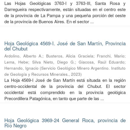
Las Hojas Geológicas 3763-I y 3763-III, Santa Rosa y
Darregueira respectivamente, están situadas en el centro este
de la provincia de La Pampa y una pequeña porción del oeste
de la provincia de Buenos Aires. En el sector ...
Hoja Geológica 4569-I. José de San Martín, Provincia
del Chubut
Ardolino, Alberto A.
;
Busteros, Alicia Graciela
;
Franchi, Mario
;
Lema, Hebe
;
Silva Nieto, Diego G.
;
Giacosa, Raúl Eduardo
;
Hernando, Ignacio
(
Servicio Geológico Minero Argentino. Instituto
de Geología y Recursos Minerales.
,
2023
)
La Hoja 4569-I José de San Martín está situada en la región
centro-occidental de la provincia del Chubut. El sector
occidental está comprendido en la provincia geológica
Precordillera Patagónica, en tanto que parte de las ...
Hoja Geológica 3969-24 General Roca, provincia de
Río Negro