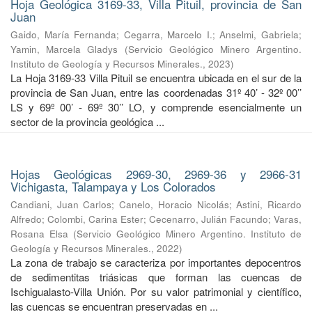
Hoja Geológica 3169-33, Villa Pituil, provincia de San
Juan
Gaido, María Fernanda
;
Cegarra, Marcelo I.
;
Anselmi, Gabriela
;
Yamin, Marcela Gladys
(
Servicio Geológico Minero Argentino.
Instituto de Geología y Recursos Minerales.
,
2023
)
La Hoja 3169-33 Villa Pituil se encuentra ubicada en el sur de la
provincia de San Juan, entre las coordenadas 31º 40’ - 32º 00’’
LS y 69º 00’ - 69º 30’’ LO, y comprende esencialmente un
sector de la provincia geológica ...
Hojas Geológicas 2969-30, 2969-36 y 2966-31
Vichigasta, Talampaya y Los Colorados
Candiani, Juan Carlos
;
Canelo, Horacio Nicolás
;
Astini, Ricardo
Alfredo
;
Colombi, Carina Ester
;
Cecenarro, Julián Facundo
;
Varas,
Rosana Elsa
(
Servicio Geológico Minero Argentino. Instituto de
Geología y Recursos Minerales.
,
2022
)
La zona de trabajo se caracteriza por importantes depocentros
de sedimentitas triásicas que forman las cuencas de
Ischigualasto-Villa Unión. Por su valor patrimonial y cientíﬁco,
las cuencas se encuentran preservadas en ...