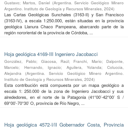
Gustavo
;
Martos, Daniel
(
Argentina. Servicio Geológico Minero
Argentino. Instituto de Geología y Recursos Minerales
,
2024
)
Las Cartas Geológicas Sunchales (3163-II) y San Francisco
(3163-IV), a escala 1:250.000, están situadas en la provincia
geológica Llanura Chaco Pampeana, abarcando parte de la
región nororiental de la provincia de Córdoba, ...
Hoja geológica 4169-III Ingeniero Jacobacci
González, Pablo
;
Giacosa, Raúl
;
Franchi, Mario
;
Dalponte,
Marcelo
;
Hernando, Ignacio
;
Aguilera, Yolanda
;
Coluccia,
Alejandra
(
Argentina. Servicio Geológico Minero Argentino.
Instituto de Geología y Recursos Minerales
,
2024
)
Esta contribución está compuesta por un mapa geológico a
escala 1: 250.000 de la zona de Ingeniero Jacobacci y sus
alrededores, en el norte de la Patagonia (41°00’-42°00’ S /
69°00’-70°30’ O, provincia de Río Negro, ...
Hoja geológica 4572-I/II Gobernador Costa, Provincia