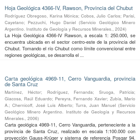
Hoja Geológica 4366-IV, Rawson, Provincia del Chubut
Rodríguez Obregoso, Karina Mónica
;
Cobos, Julio Carlos
;
Parisi,
Cayetano
;
Pezzuchi, Hugo Daniel
(
Servicio Geológico Minero
Argentino. Instituto de Geología y Recursos Minerales.
,
2024
)
La Hoja Geológica 4366-IV Rawson, a escala 1: 250.000, se
encuentra ubicada en el sector centro-este de la provincia del
Chubut. Tomando el río Chubut como límite convencional entre
regiones geológicas, se desarrolla el ...
Carta geológica 4969-11, Cerro Vanguardia, provincia
de Santa Cruz
Martínez, Héctor
;
Rodríguez, Fernanda
;
Sruoga, Patricia
;
Giacosa, Raúl Eduardo
;
Pereyra, Fernando Xavier
;
Zubía, Mario
A.
;
Chernicoff, José Luis Alberto
;
Turra, Juan Manuel
(
Servicio
Geológico Minero Argentino. Instituto de Geología y Recursos
Minerales.
,
2006
)
Carta geológica 4969-11, Cerro Vanguardia, perteneciente a la
provincia de Santa Cruz, realizado en escala 1:100.000 con
proyección Gauss-Krüger y sistema de referencia Posgar 94.