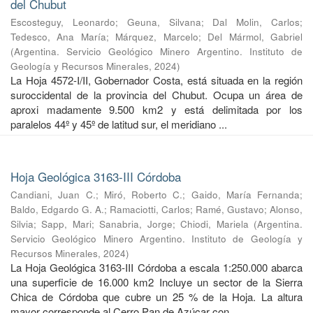
del Chubut
Escosteguy, Leonardo
;
Geuna, Silvana
;
Dal Molin, Carlos
;
Tedesco, Ana María
;
Márquez, Marcelo
;
Del Mármol, Gabriel
(
Argentina. Servicio Geológico Minero Argentino. Instituto de
Geología y Recursos Minerales
,
2024
)
La Hoja 4572-I/II, Gobernador Costa, está situada en la región
suroccidental de la provincia del Chubut. Ocupa un área de
aproxi madamente 9.500 km2 y está delimitada por los
paralelos 44º y 45º de latitud sur, el meridiano ...
Hoja Geológica 3163-III Córdoba
Candiani, Juan C.
;
Miró, Roberto C.
;
Gaido, María Fernanda
;
Baldo, Edgardo G. A.
;
Ramaciotti, Carlos
;
Ramé, Gustavo
;
Alonso,
Silvia
;
Sapp, Mari
;
Sanabria, Jorge
;
Chiodi, Mariela
(
Argentina.
Servicio Geológico Minero Argentino. Instituto de Geología y
Recursos Minerales
,
2024
)
La Hoja Geológica 3163-III Córdoba a escala 1:250.000 abarca
una superficie de 16.000 km2 Incluye un sector de la Sierra
Chica de Córdoba que cubre un 25 % de la Hoja. La altura
mayor corresponde al Cerro Pan de Azúcar con ...