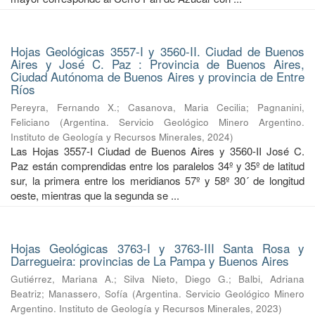
Hojas Geológicas 3557-I y 3560-II. Ciudad de Buenos
Aires y José C. Paz : Provincia de Buenos Aires,
Ciudad Autónoma de Buenos Aires y provincia de Entre
Ríos
Pereyra, Fernando X.
;
Casanova, Maria Cecilia
;
Pagnanini,
Feliciano
(
Argentina. Servicio Geológico Minero Argentino.
Instituto de Geología y Recursos Minerales
,
2024
)
Las Hojas 3557-I Ciudad de Buenos Aires y 3560-II José C.
Paz están comprendidas entre los paralelos 34º y 35º de latitud
sur, la primera entre los meridianos 57º y 58º 30´ de longitud
oeste, mientras que la segunda se ...
Hojas Geológicas 3763-I y 3763-III Santa Rosa y
Darregueira: provincias de La Pampa y Buenos Aires
Gutiérrez, Mariana A.
;
Silva Nieto, Diego G.
;
Balbi, Adriana
Beatriz
;
Manassero, Sofía
(
Argentina. Servicio Geológico Minero
Argentino. Instituto de Geología y Recursos Minerales
,
2023
)