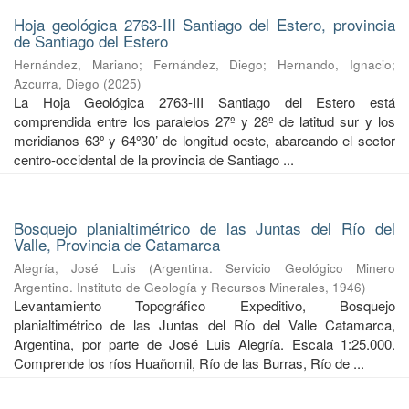
Hoja geológica 2763-III Santiago del Estero, provincia
de Santiago del Estero
Hernández, Mariano
;
Fernández, Diego
;
Hernando, Ignacio
;
Azcurra, Diego
(
2025
)
La Hoja Geológica 2763-III Santiago del Estero está
comprendida entre los paralelos 27º y 28º de latitud sur y los
meridianos 63º y 64º30’ de longitud oeste, abarcando el sector
centro-occidental de la provincia de Santiago ...
Bosquejo planialtimétrico de las Juntas del Río del
Valle, Provincia de Catamarca
Alegría, José Luis
(
Argentina. Servicio Geológico Minero
Argentino. Instituto de Geología y Recursos Minerales
,
1946
)
Levantamiento Topográfico Expeditivo, Bosquejo
planialtimétrico de las Juntas del Río del Valle Catamarca,
Argentina, por parte de José Luis Alegría. Escala 1:25.000.
Comprende los ríos Huañomil, Río de las Burras, Río de ...