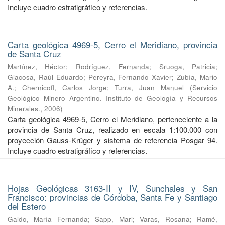
Incluye cuadro estratigráfico y referencias.
Carta geológica 4969-5, Cerro el Meridiano, provincia
de Santa Cruz
Martínez, Héctor
;
Rodríguez, Fernanda
;
Sruoga, Patricia
;
Giacosa, Raúl Eduardo
;
Pereyra, Fernando Xavier
;
Zubía, Mario
A.
;
Chernicoff, Carlos Jorge
;
Turra, Juan Manuel
(
Servicio
Geológico Minero Argentino. Instituto de Geología y Recursos
Minerales.
,
2006
)
Carta geológica 4969-5, Cerro el Meridiano, perteneciente a la
provincia de Santa Cruz, realizado en escala 1:100.000 con
proyección Gauss-Krüger y sistema de referencia Posgar 94.
Incluye cuadro estratigráfico y referencias.
Hojas Geológicas 3163-II y IV, Sunchales y San
Francisco: provincias de Córdoba, Santa Fe y Santiago
del Estero
Gaido, María Fernanda
;
Sapp, Mari
;
Varas, Rosana
;
Ramé,