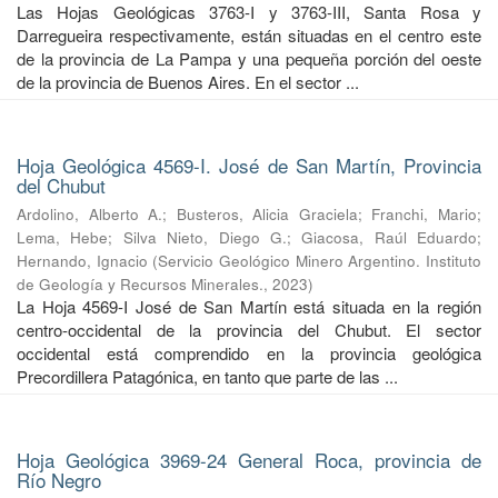
Las Hojas Geológicas 3763-I y 3763-III, Santa Rosa y
Darregueira respectivamente, están situadas en el centro este
de la provincia de La Pampa y una pequeña porción del oeste
de la provincia de Buenos Aires. En el sector ...
Hoja Geológica 4569-I. José de San Martín, Provincia
del Chubut
Ardolino, Alberto A.
;
Busteros, Alicia Graciela
;
Franchi, Mario
;
Lema, Hebe
;
Silva Nieto, Diego G.
;
Giacosa, Raúl Eduardo
;
Hernando, Ignacio
(
Servicio Geológico Minero Argentino. Instituto
de Geología y Recursos Minerales.
,
2023
)
La Hoja 4569-I José de San Martín está situada en la región
centro-occidental de la provincia del Chubut. El sector
occidental está comprendido en la provincia geológica
Precordillera Patagónica, en tanto que parte de las ...
Hoja Geológica 3969-24 General Roca, provincia de
Río Negro