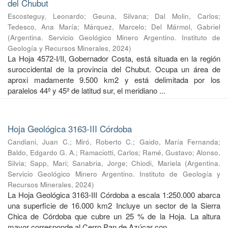
del Chubut
Escosteguy, Leonardo
;
Geuna, Silvana
;
Dal Molin, Carlos
;
Tedesco, Ana María
;
Márquez, Marcelo
;
Del Mármol, Gabriel
(
Argentina. Servicio Geológico Minero Argentino. Instituto de
Geología y Recursos Minerales
,
2024
)
La Hoja 4572-I/II, Gobernador Costa, está situada en la región
suroccidental de la provincia del Chubut. Ocupa un área de
aproxi madamente 9.500 km2 y está delimitada por los
paralelos 44º y 45º de latitud sur, el meridiano ...
Hoja Geológica 3163-III Córdoba
Candiani, Juan C.
;
Miró, Roberto C.
;
Gaido, María Fernanda
;
Baldo, Edgardo G. A.
;
Ramaciotti, Carlos
;
Ramé, Gustavo
;
Alonso,
Silvia
;
Sapp, Mari
;
Sanabria, Jorge
;
Chiodi, Mariela
(
Argentina.
Servicio Geológico Minero Argentino. Instituto de Geología y
Recursos Minerales
,
2024
)
La Hoja Geológica 3163-III Córdoba a escala 1:250.000 abarca
una superficie de 16.000 km2 Incluye un sector de la Sierra
Chica de Córdoba que cubre un 25 % de la Hoja. La altura
mayor corresponde al Cerro Pan de Azúcar con ...