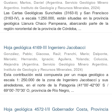
Gustavo
;
Martos, Daniel
(
Argentina. Servicio Geológico Minero
Argentino. Instituto de Geología y Recursos Minerales
,
2024
)
Las Cartas Geológicas Sunchales (3163-II) y San Francisco
(3163-IV), a escala 1:250.000, están situadas en la provincia
geológica Llanura Chaco Pampeana, abarcando parte de la
región nororiental de la provincia de Córdoba, ...
Hoja geológica 4169-III Ingeniero Jacobacci
González, Pablo
;
Giacosa, Raúl
;
Franchi, Mario
;
Dalponte,
Marcelo
;
Hernando, Ignacio
;
Aguilera, Yolanda
;
Coluccia,
Alejandra
(
Argentina. Servicio Geológico Minero Argentino.
Instituto de Geología y Recursos Minerales
,
2024
)
Esta contribución está compuesta por un mapa geológico a
escala 1: 250.000 de la zona de Ingeniero Jacobacci y sus
alrededores, en el norte de la Patagonia (41°00’-42°00’ S /
69°00’-70°30’ O, provincia de Río Negro, ...
Hoja geológica 4572-I/II Gobernador Costa, Provincia