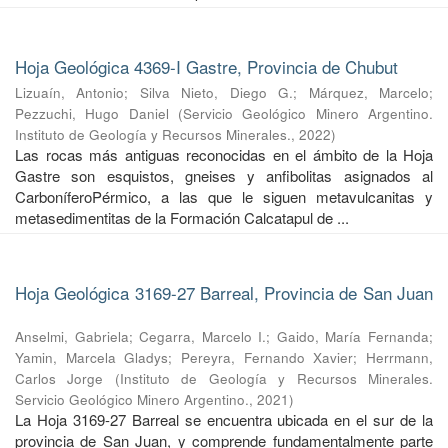
Hoja Geológica 4369-I Gastre, Provincia de Chubut
Lizuaín, Antonio
;
Silva Nieto, Diego G.
;
Márquez, Marcelo
;
Pezzuchi, Hugo Daniel
(
Servicio Geológico Minero Argentino.
Instituto de Geología y Recursos Minerales.
,
2022
)
Las rocas más antiguas reconocidas en el ámbito de la Hoja
Gastre son esquistos, gneises y anfibolitas asignados al
CarboníferoPérmico, a las que le siguen metavulcanitas y
metasedimentitas de la Formación Calcatapul de ...
Hoja Geológica 3169-27 Barreal, Provincia de San Juan
Anselmi, Gabriela
;
Cegarra, Marcelo I.
;
Gaido, María Fernanda
;
Yamin, Marcela Gladys
;
Pereyra, Fernando Xavier
;
Herrmann,
Carlos Jorge
(
Instituto de Geología y Recursos Minerales.
Servicio Geológico Minero Argentino.
,
2021
)
La Hoja 3169-27 Barreal se encuentra ubicada en el sur de la
provincia de San Juan, y comprende fundamentalmente parte