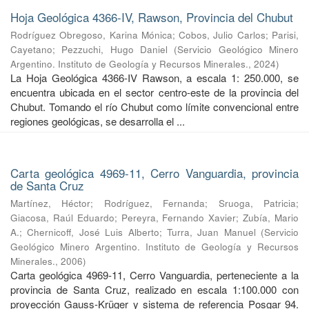
Hoja Geológica 4366-IV, Rawson, Provincia del Chubut
Rodríguez Obregoso, Karina Mónica
;
Cobos, Julio Carlos
;
Parisi,
Cayetano
;
Pezzuchi, Hugo Daniel
(
Servicio Geológico Minero
Argentino. Instituto de Geología y Recursos Minerales.
,
2024
)
La Hoja Geológica 4366-IV Rawson, a escala 1: 250.000, se
encuentra ubicada en el sector centro-este de la provincia del
Chubut. Tomando el río Chubut como límite convencional entre
regiones geológicas, se desarrolla el ...
Carta geológica 4969-11, Cerro Vanguardia, provincia
de Santa Cruz
Martínez, Héctor
;
Rodríguez, Fernanda
;
Sruoga, Patricia
;
Giacosa, Raúl Eduardo
;
Pereyra, Fernando Xavier
;
Zubía, Mario
A.
;
Chernicoff, José Luis Alberto
;
Turra, Juan Manuel
(
Servicio
Geológico Minero Argentino. Instituto de Geología y Recursos
Minerales.
,
2006
)
Carta geológica 4969-11, Cerro Vanguardia, perteneciente a la
provincia de Santa Cruz, realizado en escala 1:100.000 con
proyección Gauss-Krüger y sistema de referencia Posgar 94.