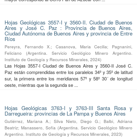
Hojas Geológicas 3557-I y 3560-II. Ciudad de Buenos
Aires y José C. Paz : Provincia de Buenos Aires,
Ciudad Autónoma de Buenos Aires y provincia de Entre
Ríos
Pereyra, Fernando X.
;
Casanova, Maria Cecilia
;
Pagnanini,
Feliciano
(
Argentina. Servicio Geológico Minero Argentino.
Instituto de Geología y Recursos Minerales
,
2024
)
Las Hojas 3557-I Ciudad de Buenos Aires y 3560-II José C.
Paz están comprendidas entre los paralelos 34º y 35º de latitud
sur, la primera entre los meridianos 57º y 58º 30´ de longitud
oeste, mientras que la segunda se ...
Hojas Geológicas 3763-I y 3763-III Santa Rosa y
Darregueira: provincias de La Pampa y Buenos Aires
Gutiérrez, Mariana A.
;
Silva Nieto, Diego G.
;
Balbi, Adriana
Beatriz
;
Manassero, Sofía
(
Argentina. Servicio Geológico Minero
Argentino. Instituto de Geología y Recursos Minerales
,
2023
)