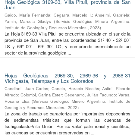
Hoja Geológica 3169-33, Villa Pituil, provincia de San
Juan
Gaido, María Fernanda
;
Cegarra, Marcelo I.
;
Anselmi, Gabriela
;
Yamin, Marcela Gladys
(
Servicio Geológico Minero Argentino.
Instituto de Geología y Recursos Minerales.
,
2023
)
La Hoja 3169-33 Villa Pituil se encuentra ubicada en el sur de la
provincia de San Juan, entre las coordenadas 31º 40’ - 32º 00’’
LS y 69º 00’ - 69º 30’’ LO, y comprende esencialmente un
sector de la provincia geológica ...
Hojas Geológicas 2969-30, 2969-36 y 2966-31
Vichigasta, Talampaya y Los Colorados
Candiani, Juan Carlos
;
Canelo, Horacio Nicolás
;
Astini, Ricardo
Alfredo
;
Colombi, Carina Ester
;
Cecenarro, Julián Facundo
;
Varas,
Rosana Elsa
(
Servicio Geológico Minero Argentino. Instituto de
Geología y Recursos Minerales.
,
2022
)
La zona de trabajo se caracteriza por importantes depocentros
de sedimentitas triásicas que forman las cuencas de
Ischigualasto-Villa Unión. Por su valor patrimonial y cientíﬁco,
las cuencas se encuentran preservadas en ...