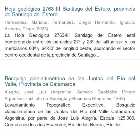
Hoja geológica 2763-III Santiago del Estero, provincia
de Santiago del Estero
Hernández, Mariano
;
Fernández, Diego
;
Hernando, Ignacio
;
Azcurra, Diego
(
2025
)
La Hoja Geológica 2763-III Santiago del Estero está
comprendida entre los paralelos 27º y 28º de latitud sur y los
meridianos 63º y 64º30’ de longitud oeste, abarcando el sector
centro-occidental de la provincia de Santiago ...
Bosquejo planialtimétrico de las Juntas del Río del
Valle, Provincia de Catamarca
Alegría, José Luis
(
Argentina. Servicio Geológico Minero
Argentino. Instituto de Geología y Recursos Minerales
,
1946
)
Levantamiento Topográfico Expeditivo, Bosquejo
planialtimétrico de las Juntas del Río del Valle Catamarca,
Argentina, por parte de José Luis Alegría. Escala 1:25.000.
Comprende los ríos Huañomil, Río de las Burras, Río de ...