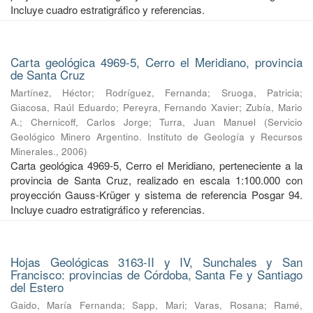
Incluye cuadro estratigráfico y referencias.
Carta geológica 4969-5, Cerro el Meridiano, provincia
de Santa Cruz
Martínez, Héctor
;
Rodríguez, Fernanda
;
Sruoga, Patricia
;
Giacosa, Raúl Eduardo
;
Pereyra, Fernando Xavier
;
Zubía, Mario
A.
;
Chernicoff, Carlos Jorge
;
Turra, Juan Manuel
(
Servicio
Geológico Minero Argentino. Instituto de Geología y Recursos
Minerales.
,
2006
)
Carta geológica 4969-5, Cerro el Meridiano, perteneciente a la
provincia de Santa Cruz, realizado en escala 1:100.000 con
proyección Gauss-Krüger y sistema de referencia Posgar 94.
Incluye cuadro estratigráfico y referencias.
Hojas Geológicas 3163-II y IV, Sunchales y San
Francisco: provincias de Córdoba, Santa Fe y Santiago
del Estero
Gaido, María Fernanda
;
Sapp, Mari
;
Varas, Rosana
;
Ramé,