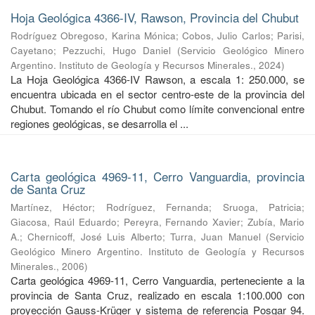
Hoja Geológica 4366-IV, Rawson, Provincia del Chubut
Rodríguez Obregoso, Karina Mónica
;
Cobos, Julio Carlos
;
Parisi,
Cayetano
;
Pezzuchi, Hugo Daniel
(
Servicio Geológico Minero
Argentino. Instituto de Geología y Recursos Minerales.
,
2024
)
La Hoja Geológica 4366-IV Rawson, a escala 1: 250.000, se
encuentra ubicada en el sector centro-este de la provincia del
Chubut. Tomando el río Chubut como límite convencional entre
regiones geológicas, se desarrolla el ...
Carta geológica 4969-11, Cerro Vanguardia, provincia
de Santa Cruz
Martínez, Héctor
;
Rodríguez, Fernanda
;
Sruoga, Patricia
;
Giacosa, Raúl Eduardo
;
Pereyra, Fernando Xavier
;
Zubía, Mario
A.
;
Chernicoff, José Luis Alberto
;
Turra, Juan Manuel
(
Servicio
Geológico Minero Argentino. Instituto de Geología y Recursos
Minerales.
,
2006
)
Carta geológica 4969-11, Cerro Vanguardia, perteneciente a la
provincia de Santa Cruz, realizado en escala 1:100.000 con
proyección Gauss-Krüger y sistema de referencia Posgar 94.