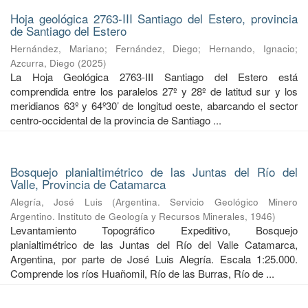
Hoja geológica 2763-III Santiago del Estero, provincia
de Santiago del Estero
Hernández, Mariano
;
Fernández, Diego
;
Hernando, Ignacio
;
Azcurra, Diego
(
2025
)
La Hoja Geológica 2763-III Santiago del Estero está
comprendida entre los paralelos 27º y 28º de latitud sur y los
meridianos 63º y 64º30’ de longitud oeste, abarcando el sector
centro-occidental de la provincia de Santiago ...
Bosquejo planialtimétrico de las Juntas del Río del
Valle, Provincia de Catamarca
Alegría, José Luis
(
Argentina. Servicio Geológico Minero
Argentino. Instituto de Geología y Recursos Minerales
,
1946
)
Levantamiento Topográfico Expeditivo, Bosquejo
planialtimétrico de las Juntas del Río del Valle Catamarca,
Argentina, por parte de José Luis Alegría. Escala 1:25.000.
Comprende los ríos Huañomil, Río de las Burras, Río de ...