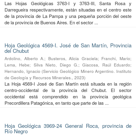
Las Hojas Geológicas 3763-I y 3763-III, Santa Rosa y
Darregueira respectivamente, están situadas en el centro este
de la provincia de La Pampa y una pequeña porción del oeste
de la provincia de Buenos Aires. En el sector ...
Hoja Geológica 4569-I. José de San Martín, Provincia
del Chubut
Ardolino, Alberto A.
;
Busteros, Alicia Graciela
;
Franchi, Mario
;
Lema, Hebe
;
Silva Nieto, Diego G.
;
Giacosa, Raúl Eduardo
;
Hernando, Ignacio
(
Servicio Geológico Minero Argentino. Instituto
de Geología y Recursos Minerales.
,
2023
)
La Hoja 4569-I José de San Martín está situada en la región
centro-occidental de la provincia del Chubut. El sector
occidental está comprendido en la provincia geológica
Precordillera Patagónica, en tanto que parte de las ...
Hoja Geológica 3969-24 General Roca, provincia de
Río Negro