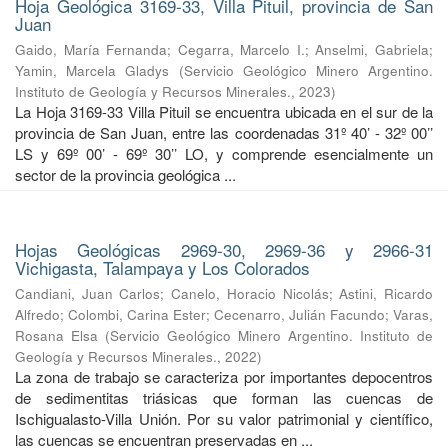
Hoja Geológica 3169-33, Villa Pituil, provincia de San
Juan
Gaido, María Fernanda
;
Cegarra, Marcelo I.
;
Anselmi, Gabriela
;
Yamin, Marcela Gladys
(
Servicio Geológico Minero Argentino.
Instituto de Geología y Recursos Minerales.
,
2023
)
La Hoja 3169-33 Villa Pituil se encuentra ubicada en el sur de la
provincia de San Juan, entre las coordenadas 31º 40’ - 32º 00’’
LS y 69º 00’ - 69º 30’’ LO, y comprende esencialmente un
sector de la provincia geológica ...
Hojas Geológicas 2969-30, 2969-36 y 2966-31
Vichigasta, Talampaya y Los Colorados
Candiani, Juan Carlos
;
Canelo, Horacio Nicolás
;
Astini, Ricardo
Alfredo
;
Colombi, Carina Ester
;
Cecenarro, Julián Facundo
;
Varas,
Rosana Elsa
(
Servicio Geológico Minero Argentino. Instituto de
Geología y Recursos Minerales.
,
2022
)
La zona de trabajo se caracteriza por importantes depocentros
de sedimentitas triásicas que forman las cuencas de
Ischigualasto-Villa Unión. Por su valor patrimonial y cientíﬁco,
las cuencas se encuentran preservadas en ...