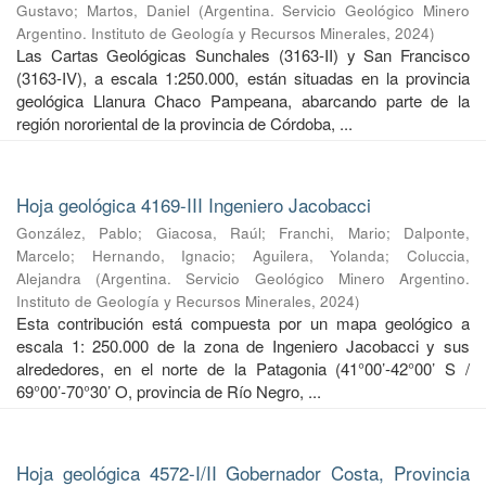
Gustavo
;
Martos, Daniel
(
Argentina. Servicio Geológico Minero
Argentino. Instituto de Geología y Recursos Minerales
,
2024
)
Las Cartas Geológicas Sunchales (3163-II) y San Francisco
(3163-IV), a escala 1:250.000, están situadas en la provincia
geológica Llanura Chaco Pampeana, abarcando parte de la
región nororiental de la provincia de Córdoba, ...
Hoja geológica 4169-III Ingeniero Jacobacci
González, Pablo
;
Giacosa, Raúl
;
Franchi, Mario
;
Dalponte,
Marcelo
;
Hernando, Ignacio
;
Aguilera, Yolanda
;
Coluccia,
Alejandra
(
Argentina. Servicio Geológico Minero Argentino.
Instituto de Geología y Recursos Minerales
,
2024
)
Esta contribución está compuesta por un mapa geológico a
escala 1: 250.000 de la zona de Ingeniero Jacobacci y sus
alrededores, en el norte de la Patagonia (41°00’-42°00’ S /
69°00’-70°30’ O, provincia de Río Negro, ...
Hoja geológica 4572-I/II Gobernador Costa, Provincia