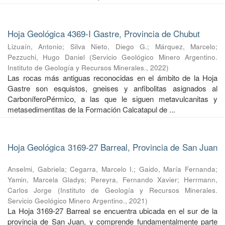
Hoja Geológica 4369-I Gastre, Provincia de Chubut
Lizuaín, Antonio
;
Silva Nieto, Diego G.
;
Márquez, Marcelo
;
Pezzuchi, Hugo Daniel
(
Servicio Geológico Minero Argentino.
Instituto de Geología y Recursos Minerales.
,
2022
)
Las rocas más antiguas reconocidas en el ámbito de la Hoja
Gastre son esquistos, gneises y anfibolitas asignados al
CarboníferoPérmico, a las que le siguen metavulcanitas y
metasedimentitas de la Formación Calcatapul de ...
Hoja Geológica 3169-27 Barreal, Provincia de San Juan
Anselmi, Gabriela
;
Cegarra, Marcelo I.
;
Gaido, María Fernanda
;
Yamin, Marcela Gladys
;
Pereyra, Fernando Xavier
;
Herrmann,
Carlos Jorge
(
Instituto de Geología y Recursos Minerales.
Servicio Geológico Minero Argentino.
,
2021
)
La Hoja 3169-27 Barreal se encuentra ubicada en el sur de la
provincia de San Juan, y comprende fundamentalmente parte