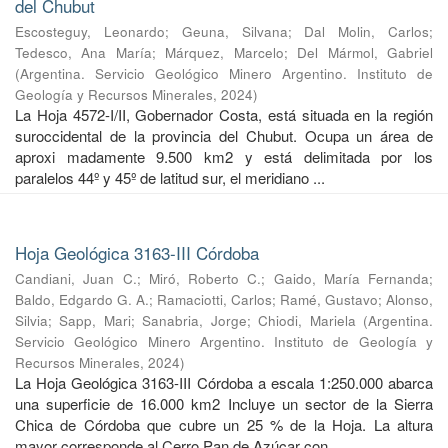
del Chubut
Escosteguy, Leonardo
;
Geuna, Silvana
;
Dal Molin, Carlos
;
Tedesco, Ana María
;
Márquez, Marcelo
;
Del Mármol, Gabriel
(
Argentina. Servicio Geológico Minero Argentino. Instituto de
Geología y Recursos Minerales
,
2024
)
La Hoja 4572-I/II, Gobernador Costa, está situada en la región
suroccidental de la provincia del Chubut. Ocupa un área de
aproxi madamente 9.500 km2 y está delimitada por los
paralelos 44º y 45º de latitud sur, el meridiano ...
Hoja Geológica 3163-III Córdoba
Candiani, Juan C.
;
Miró, Roberto C.
;
Gaido, María Fernanda
;
Baldo, Edgardo G. A.
;
Ramaciotti, Carlos
;
Ramé, Gustavo
;
Alonso,
Silvia
;
Sapp, Mari
;
Sanabria, Jorge
;
Chiodi, Mariela
(
Argentina.
Servicio Geológico Minero Argentino. Instituto de Geología y
Recursos Minerales
,
2024
)
La Hoja Geológica 3163-III Córdoba a escala 1:250.000 abarca
una superficie de 16.000 km2 Incluye un sector de la Sierra
Chica de Córdoba que cubre un 25 % de la Hoja. La altura
mayor corresponde al Cerro Pan de Azúcar con ...