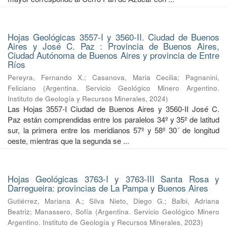
Hojas Geológicas 3557-I y 3560-II. Ciudad de Buenos
Aires y José C. Paz : Provincia de Buenos Aires,
Ciudad Autónoma de Buenos Aires y provincia de Entre
Ríos
Pereyra, Fernando X.
;
Casanova, Maria Cecilia
;
Pagnanini,
Feliciano
(
Argentina. Servicio Geológico Minero Argentino.
Instituto de Geología y Recursos Minerales
,
2024
)
Las Hojas 3557-I Ciudad de Buenos Aires y 3560-II José C.
Paz están comprendidas entre los paralelos 34º y 35º de latitud
sur, la primera entre los meridianos 57º y 58º 30´ de longitud
oeste, mientras que la segunda se ...
Hojas Geológicas 3763-I y 3763-III Santa Rosa y
Darregueira: provincias de La Pampa y Buenos Aires
Gutiérrez, Mariana A.
;
Silva Nieto, Diego G.
;
Balbi, Adriana
Beatriz
;
Manassero, Sofía
(
Argentina. Servicio Geológico Minero
Argentino. Instituto de Geología y Recursos Minerales
,
2023
)