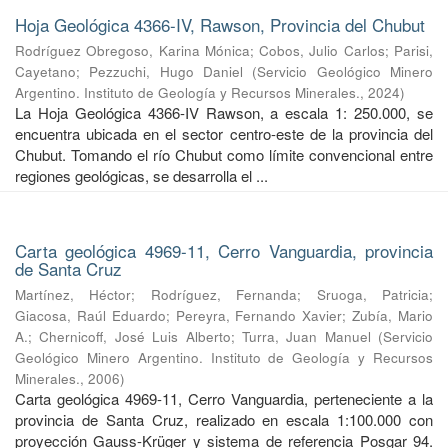
Hoja Geológica 4366-IV, Rawson, Provincia del Chubut
Rodríguez Obregoso, Karina Mónica
;
Cobos, Julio Carlos
;
Parisi,
Cayetano
;
Pezzuchi, Hugo Daniel
(
Servicio Geológico Minero
Argentino. Instituto de Geología y Recursos Minerales.
,
2024
)
La Hoja Geológica 4366-IV Rawson, a escala 1: 250.000, se
encuentra ubicada en el sector centro-este de la provincia del
Chubut. Tomando el río Chubut como límite convencional entre
regiones geológicas, se desarrolla el ...
Carta geológica 4969-11, Cerro Vanguardia, provincia
de Santa Cruz
Martínez, Héctor
;
Rodríguez, Fernanda
;
Sruoga, Patricia
;
Giacosa, Raúl Eduardo
;
Pereyra, Fernando Xavier
;
Zubía, Mario
A.
;
Chernicoff, José Luis Alberto
;
Turra, Juan Manuel
(
Servicio
Geológico Minero Argentino. Instituto de Geología y Recursos
Minerales.
,
2006
)
Carta geológica 4969-11, Cerro Vanguardia, perteneciente a la
provincia de Santa Cruz, realizado en escala 1:100.000 con
proyección Gauss-Krüger y sistema de referencia Posgar 94.