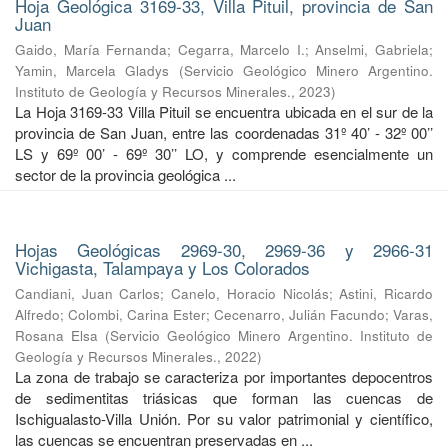
Hoja Geológica 3169-33, Villa Pituil, provincia de San
Juan
Gaido, María Fernanda
;
Cegarra, Marcelo I.
;
Anselmi, Gabriela
;
Yamin, Marcela Gladys
(
Servicio Geológico Minero Argentino.
Instituto de Geología y Recursos Minerales.
,
2023
)
La Hoja 3169-33 Villa Pituil se encuentra ubicada en el sur de la
provincia de San Juan, entre las coordenadas 31º 40’ - 32º 00’’
LS y 69º 00’ - 69º 30’’ LO, y comprende esencialmente un
sector de la provincia geológica ...
Hojas Geológicas 2969-30, 2969-36 y 2966-31
Vichigasta, Talampaya y Los Colorados
Candiani, Juan Carlos
;
Canelo, Horacio Nicolás
;
Astini, Ricardo
Alfredo
;
Colombi, Carina Ester
;
Cecenarro, Julián Facundo
;
Varas,
Rosana Elsa
(
Servicio Geológico Minero Argentino. Instituto de
Geología y Recursos Minerales.
,
2022
)
La zona de trabajo se caracteriza por importantes depocentros
de sedimentitas triásicas que forman las cuencas de
Ischigualasto-Villa Unión. Por su valor patrimonial y cientíﬁco,
las cuencas se encuentran preservadas en ...