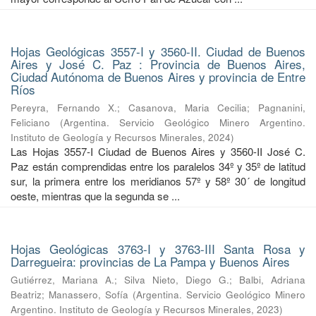
Hojas Geológicas 3557-I y 3560-II. Ciudad de Buenos
Aires y José C. Paz : Provincia de Buenos Aires,
Ciudad Autónoma de Buenos Aires y provincia de Entre
Ríos
Pereyra, Fernando X.
;
Casanova, Maria Cecilia
;
Pagnanini,
Feliciano
(
Argentina. Servicio Geológico Minero Argentino.
Instituto de Geología y Recursos Minerales
,
2024
)
Las Hojas 3557-I Ciudad de Buenos Aires y 3560-II José C.
Paz están comprendidas entre los paralelos 34º y 35º de latitud
sur, la primera entre los meridianos 57º y 58º 30´ de longitud
oeste, mientras que la segunda se ...
Hojas Geológicas 3763-I y 3763-III Santa Rosa y
Darregueira: provincias de La Pampa y Buenos Aires
Gutiérrez, Mariana A.
;
Silva Nieto, Diego G.
;
Balbi, Adriana
Beatriz
;
Manassero, Sofía
(
Argentina. Servicio Geológico Minero
Argentino. Instituto de Geología y Recursos Minerales
,
2023
)