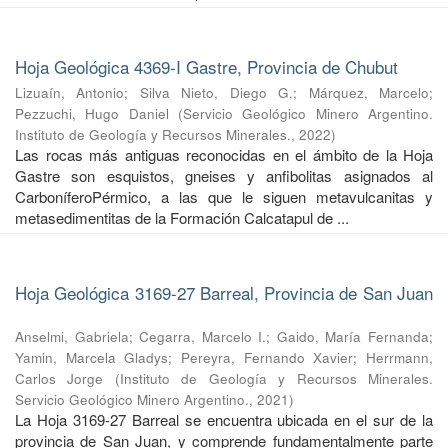
Hoja Geológica 4369-I Gastre, Provincia de Chubut
Lizuaín, Antonio
;
Silva Nieto, Diego G.
;
Márquez, Marcelo
;
Pezzuchi, Hugo Daniel
(
Servicio Geológico Minero Argentino.
Instituto de Geología y Recursos Minerales.
,
2022
)
Las rocas más antiguas reconocidas en el ámbito de la Hoja
Gastre son esquistos, gneises y anfibolitas asignados al
CarboníferoPérmico, a las que le siguen metavulcanitas y
metasedimentitas de la Formación Calcatapul de ...
Hoja Geológica 3169-27 Barreal, Provincia de San Juan
Anselmi, Gabriela
;
Cegarra, Marcelo I.
;
Gaido, María Fernanda
;
Yamin, Marcela Gladys
;
Pereyra, Fernando Xavier
;
Herrmann,
Carlos Jorge
(
Instituto de Geología y Recursos Minerales.
Servicio Geológico Minero Argentino.
,
2021
)
La Hoja 3169-27 Barreal se encuentra ubicada en el sur de la
provincia de San Juan, y comprende fundamentalmente parte