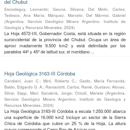
del Chubut
Escosteguy, Leonardo
;
Geuna, Silvana
;
Dal Molin, Carlos
;
Tedesco, Ana María
;
Márquez, Marcelo
;
Del Mármol, Gabriel
(
Argentina. Servicio Geológico Minero Argentino. Instituto de
Geología y Recursos Minerales
,
2024
)
La Hoja 4572-I/II, Gobernador Costa, está situada en la región
suroccidental de la provincia del Chubut. Ocupa un área de
aproxi madamente 9.500 km2 y está delimitada por los
paralelos 44º y 45º de latitud sur, el meridiano ...
Hoja Geológica 3163-III Córdoba
Candiani, Juan C.
;
Miró, Roberto C.
;
Gaido, María Fernanda
;
Baldo, Edgardo G. A.
;
Ramaciotti, Carlos
;
Ramé, Gustavo
;
Alonso,
Silvia
;
Sapp, Mari
;
Sanabria, Jorge
;
Chiodi, Mariela
(
Argentina.
Servicio Geológico Minero Argentino. Instituto de Geología y
Recursos Minerales
,
2024
)
La Hoja Geológica 3163-III Córdoba a escala 1:250.000 abarca
una superficie de 16.000 km2 Incluye un sector de la Sierra
Chica de Córdoba que cubre un 25 % de la Hoja. La altura
mayor corresponde al Cerro Pan de Azúcar con ...