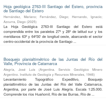
Hoja geológica 2763-III Santiago del Estero, provincia
de Santiago del Estero
Hernández, Mariano
;
Fernández, Diego
;
Hernando, Ignacio
;
Azcurra, Diego
(
2025
)
La Hoja Geológica 2763-III Santiago del Estero está
comprendida entre los paralelos 27º y 28º de latitud sur y los
meridianos 63º y 64º30’ de longitud oeste, abarcando el sector
centro-occidental de la provincia de Santiago ...
Bosquejo planialtimétrico de las Juntas del Río del
Valle, Provincia de Catamarca
Alegría, José Luis
(
Argentina. Servicio Geológico Minero
Argentino. Instituto de Geología y Recursos Minerales
,
1946
)
Levantamiento Topográfico Expeditivo, Bosquejo
planialtimétrico de las Juntas del Río del Valle Catamarca,
Argentina, por parte de José Luis Alegría. Escala 1:25.000.
Comprende los ríos Huañomil, Río de las Burras, Río de ...