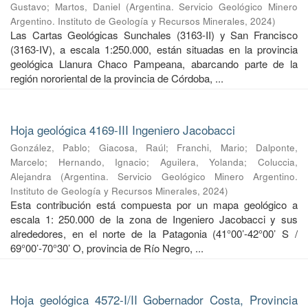
Gustavo
;
Martos, Daniel
(
Argentina. Servicio Geológico Minero
Argentino. Instituto de Geología y Recursos Minerales
,
2024
)
Las Cartas Geológicas Sunchales (3163-II) y San Francisco
(3163-IV), a escala 1:250.000, están situadas en la provincia
geológica Llanura Chaco Pampeana, abarcando parte de la
región nororiental de la provincia de Córdoba, ...
Hoja geológica 4169-III Ingeniero Jacobacci
González, Pablo
;
Giacosa, Raúl
;
Franchi, Mario
;
Dalponte,
Marcelo
;
Hernando, Ignacio
;
Aguilera, Yolanda
;
Coluccia,
Alejandra
(
Argentina. Servicio Geológico Minero Argentino.
Instituto de Geología y Recursos Minerales
,
2024
)
Esta contribución está compuesta por un mapa geológico a
escala 1: 250.000 de la zona de Ingeniero Jacobacci y sus
alrededores, en el norte de la Patagonia (41°00’-42°00’ S /
69°00’-70°30’ O, provincia de Río Negro, ...
Hoja geológica 4572-I/II Gobernador Costa, Provincia