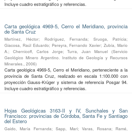
Incluye cuadro estratigráfico y referencias.
Carta geológica 4969-5, Cerro el Meridiano, provincia
de Santa Cruz
Martínez, Héctor
;
Rodríguez, Fernanda
;
Sruoga, Patricia
;
Giacosa, Raúl Eduardo
;
Pereyra, Fernando Xavier
;
Zubía, Mario
A.
;
Chernicoff, Carlos Jorge
;
Turra, Juan Manuel
(
Servicio
Geológico Minero Argentino. Instituto de Geología y Recursos
Minerales.
,
2006
)
Carta geológica 4969-5, Cerro el Meridiano, perteneciente a la
provincia de Santa Cruz, realizado en escala 1:100.000 con
proyección Gauss-Krüger y sistema de referencia Posgar 94.
Incluye cuadro estratigráfico y referencias.
Hojas Geológicas 3163-II y IV, Sunchales y San
Francisco: provincias de Córdoba, Santa Fe y Santiago
del Estero
Gaido, María Fernanda
;
Sapp, Mari
;
Varas, Rosana
;
Ramé,