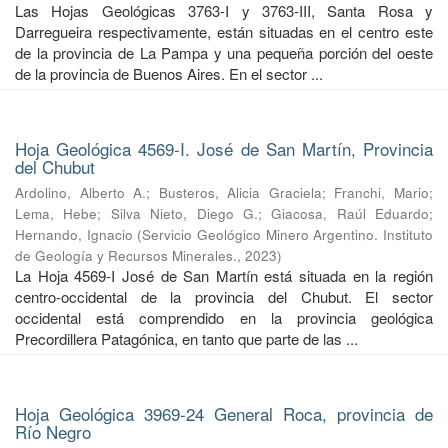
Las Hojas Geológicas 3763-I y 3763-III, Santa Rosa y
Darregueira respectivamente, están situadas en el centro este
de la provincia de La Pampa y una pequeña porción del oeste
de la provincia de Buenos Aires. En el sector ...
Hoja Geológica 4569-I. José de San Martín, Provincia
del Chubut
Ardolino, Alberto A.
;
Busteros, Alicia Graciela
;
Franchi, Mario
;
Lema, Hebe
;
Silva Nieto, Diego G.
;
Giacosa, Raúl Eduardo
;
Hernando, Ignacio
(
Servicio Geológico Minero Argentino. Instituto
de Geología y Recursos Minerales.
,
2023
)
La Hoja 4569-I José de San Martín está situada en la región
centro-occidental de la provincia del Chubut. El sector
occidental está comprendido en la provincia geológica
Precordillera Patagónica, en tanto que parte de las ...
Hoja Geológica 3969-24 General Roca, provincia de
Río Negro