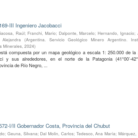
169-III Ingeniero Jacobacci
iacosa, Raúl
;
Franchi, Mario
;
Dalponte, Marcelo
;
Hernando, Ignacio
;
, Alejandra
(
Argentina. Servicio Geológico Minero Argentino. Inst
s Minerales
,
2024
)
 está compuesta por un mapa geológico a escala 1: 250.000 de la
ci y sus alrededores, en el norte de la Patagonia (41°00’-42
ovincia de Río Negro, ...
572-I/II Gobernador Costa, Provincia del Chubut
rdo
;
Geuna, Silvana
;
Dal Molin, Carlos
;
Tedesco, Ana María
;
Márquez, 