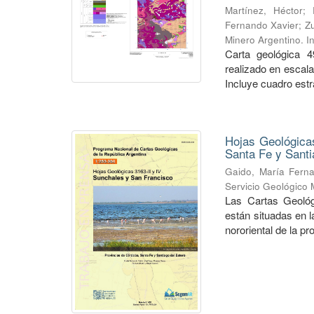
Martínez, Héctor
;
Fernando Xavier
;
Zu
Minero Argentino. I
Carta geológica 4
realizado en escal
Incluye cuadro estra
Hojas Geológicas
Santa Fe y Santi
Gaido, María Fern
Servicio Geológico 
Las Cartas Geológ
están situadas en 
nororiental de la pr