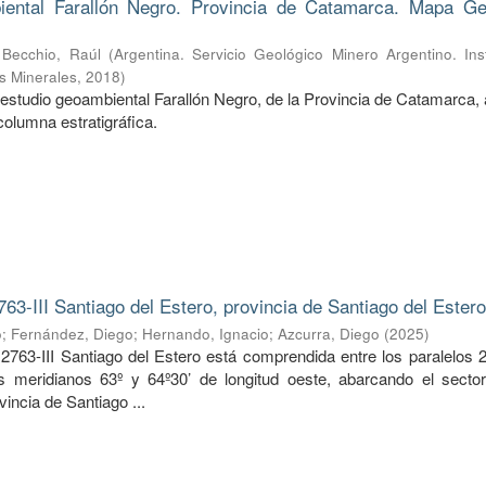
ental Farallón Negro. Provincia de Catamarca. Mapa Ge
;
Becchio, Raúl
(
Argentina. Servicio Geológico Minero Argentino. Ins
s Minerales
,
2018
)
estudio geoambiental Farallón Negro, de la Provincia de Catamarca, 
columna estratigráfica.
763-III Santiago del Estero, provincia de Santiago del Ester
o
;
Fernández, Diego
;
Hernando, Ignacio
;
Azcurra, Diego
(
2025
)
2763-III Santiago del Estero está comprendida entre los paralelos 2
os meridianos 63º y 64º30’ de longitud oeste, abarcando el sector
vincia de Santiago ...