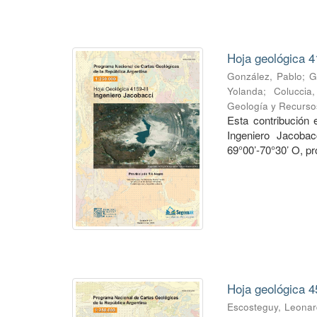
Hoja geológica 4
González, Pablo
;
G
Yolanda
;
Coluccia
Geología y Recurso
Esta contribución
Ingeniero Jacobac
69°00’-70°30’ O, pr
Hoja geológica 4
Escosteguy, Leona