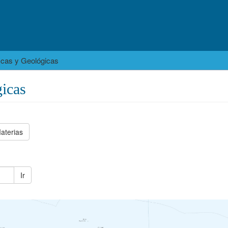
icas y Geológicas
icas
aterias
Ir