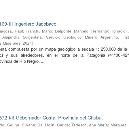
169-III Ingeniero Jacobacci
iacosa, Raúl
;
Franchi, Mario
;
Dalponte, Marcelo
;
Hernando, Ignacio
;
, Alejandra
(
Argentina. Servicio Geológico Minero Argentino. Inst
s Minerales
,
2024
)
 está compuesta por un mapa geológico a escala 1: 250.000 de la
ci y sus alrededores, en el norte de la Patagonia (41°00’-42
ovincia de Río Negro, ...
572-I/II Gobernador Costa, Provincia del Chubut
rdo
;
Geuna, Silvana
;
Dal Molin, Carlos
;
Tedesco, Ana María
;
Márquez, 