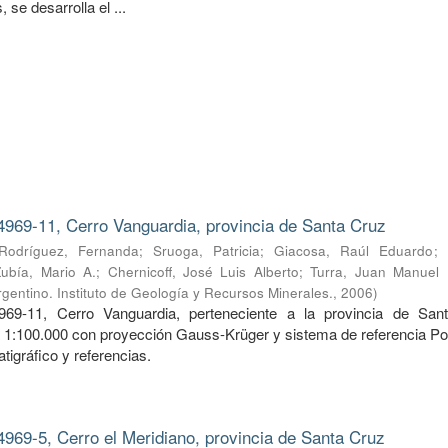
 se desarrolla el ...
4969-11, Cerro Vanguardia, provincia de Santa Cruz
Rodríguez, Fernanda
;
Sruoga, Patricia
;
Giacosa, Raúl Eduardo
;
Zubía, Mario A.
;
Chernicoff, José Luis Alberto
;
Turra, Juan Manuel
gentino. Instituto de Geología y Recursos Minerales.
,
2006
)
969-11, Cerro Vanguardia, perteneciente a la provincia de San
a 1:100.000 con proyección Gauss-Krüger y sistema de referencia Po
tigráfico y referencias.
4969-5, Cerro el Meridiano, provincia de Santa Cruz