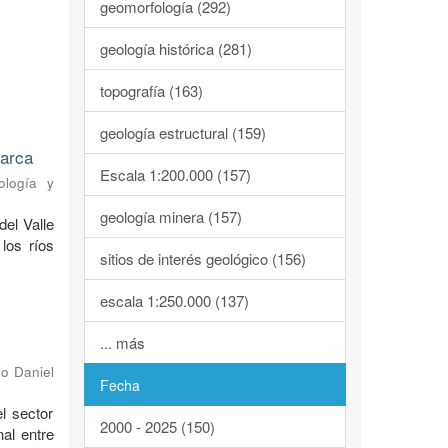
geomorfología (292)
geología histórica (281)
topografía (163)
geología estructural (159)
marca
Escala 1:200.000 (157)
ología y
geología minera (157)
del Valle
los ríos
sitios de interés geológico (156)
escala 1:250.000 (137)
... más
o Daniel
Fecha
l sector
2000 - 2025 (150)
al entre