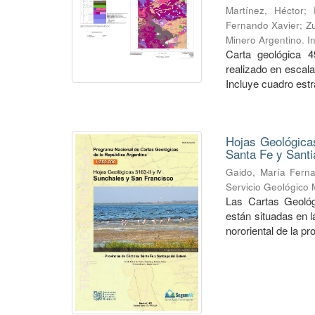
Martínez, Héctor
;
Fernando Xavier
;
Zu
Minero Argentino. I
Carta geológica 4
realizado en escal
Incluye cuadro estra
Hojas Geológicas
Santa Fe y Santi
Gaido, María Fern
Servicio Geológico 
Las Cartas Geológ
están situadas en 
nororiental de la pr