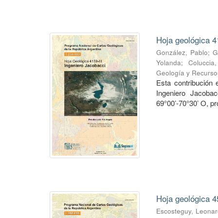
Hoja geológica 4
González, Pablo
;
G
Yolanda
;
Coluccia
Geología y Recurso
Esta contribución
Ingeniero Jacobac
69°00’-70°30’ O, pr
Hoja geológica 4
Escosteguy, Leona