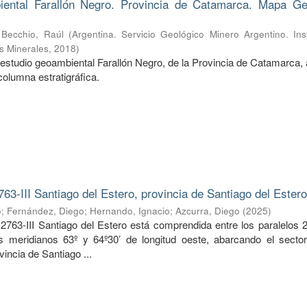
ental Farallón Negro. Provincia de Catamarca. Mapa Ge
;
Becchio, Raúl
(
Argentina. Servicio Geológico Minero Argentino. Ins
s Minerales
,
2018
)
estudio geoambiental Farallón Negro, de la Provincia de Catamarca, 
columna estratigráfica.
763-III Santiago del Estero, provincia de Santiago del Ester
o
;
Fernández, Diego
;
Hernando, Ignacio
;
Azcurra, Diego
(
2025
)
2763-III Santiago del Estero está comprendida entre los paralelos 2
os meridianos 63º y 64º30’ de longitud oeste, abarcando el sector
vincia de Santiago ...