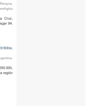
Pereyra,
Geológico
ta Cruz,
sgar 94.
órdoba,
rgentina.
250.000,
a región