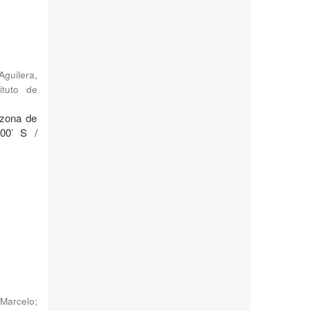
Aguilera,
ituto de
 zona de
°00’ S /
Marcelo
;