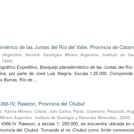
timétrico de las Juntas del Río del Valle, Provincia de Cata
(
Argentina. Servicio Geológico Minero Argentino. Instituto de Ge
,
1946
)
ráfico Expeditivo, Bosquejo planialtimétrico de las Juntas del Río 
ina, por parte de José Luis Alegría. Escala 1:25.000. Comprende 
s Burras, Río de ...
366-IV, Rawson, Provincia del Chubut
, Karina Mónica
;
Cobos, Julio Carlos
;
Parisi, Cayetano
;
Pezzuchi, Hug
 Minero Argentino. Instituto de Geología y Recursos Minerales.
,
2024
)
 4366-IV Rawson, a escala 1: 250.000, se encuentra ubicada en e
provincia del Chubut. Tomando el río Chubut como límite convencion