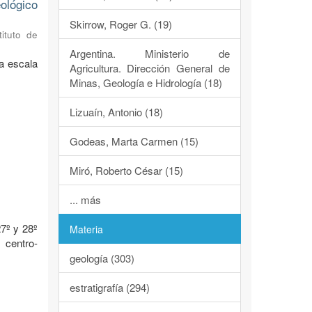
ológico
Skirrow, Roger G. (19)
tituto de
Argentina. Ministerio de
a escala
Agricultura. Dirección General de
Minas, Geología e Hidrología (18)
Lizuaín, Antonio (18)
Godeas, Marta Carmen (15)
Miró, Roberto César (15)
o
... más
7º y 28º
Materia
 centro-
geología (303)
estratigrafía (294)