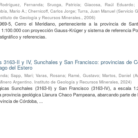
Rodríguez, Fernanda
;
Sruoga, Patricia
;
Giacosa, Raúl Eduardo
;
bía, Mario A.
;
Chernicoff, Carlos Jorge
;
Turra, Juan Manuel
(
Servicio 
nstituto de Geología y Recursos Minerales.
,
2006
)
969-5, Cerro el Meridiano, perteneciente a la provincia de San
a 1:100.000 con proyección Gauss-Krüger y sistema de referencia Po
tigráfico y referencias.
 3163-II y IV, Sunchales y San Francisco: provincias de C
ago del Estero
anda
;
Sapp, Mari
;
Varas, Rosana
;
Ramé, Gustavo
;
Martos, Daniel
(
A
Minero Argentino. Instituto de Geología y Recursos Minerales
,
2024
)
icas Sunchales (3163-II) y San Francisco (3163-IV), a escala 1:
la provincia geológica Llanura Chaco Pampeana, abarcando parte de l
ovincia de Córdoba, ...