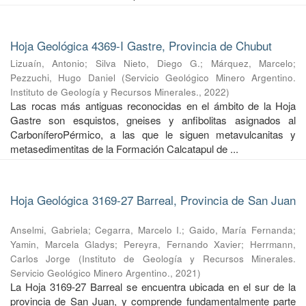
Hoja Geológica 4369-I Gastre, Provincia de Chubut
Lizuaín, Antonio
;
Silva Nieto, Diego G.
;
Márquez, Marcelo
;
Pezzuchi, Hugo Daniel
(
Servicio Geológico Minero Argentino.
Instituto de Geología y Recursos Minerales.
,
2022
)
Las rocas más antiguas reconocidas en el ámbito de la Hoja
Gastre son esquistos, gneises y anfibolitas asignados al
CarboníferoPérmico, a las que le siguen metavulcanitas y
metasedimentitas de la Formación Calcatapul de ...
Hoja Geológica 3169-27 Barreal, Provincia de San Juan
Anselmi, Gabriela
;
Cegarra, Marcelo I.
;
Gaido, María Fernanda
;
Yamin, Marcela Gladys
;
Pereyra, Fernando Xavier
;
Herrmann,
Carlos Jorge
(
Instituto de Geología y Recursos Minerales.
Servicio Geológico Minero Argentino.
,
2021
)
La Hoja 3169-27 Barreal se encuentra ubicada en el sur de la
provincia de San Juan, y comprende fundamentalmente parte