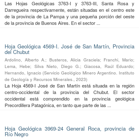
Las Hojas Geológicas 3763-I y 3763-III, Santa Rosa y
Darregueira respectivamente, están situadas en el centro este
de la provincia de La Pampa y una pequeña porción del oeste
de la provincia de Buenos Aires. En el sector ...
Hoja Geológica 4569-I. José de San Martín, Provincia
del Chubut
Ardolino, Alberto A.
;
Busteros, Alicia Graciela
;
Franchi, Mario
;
Lema, Hebe
;
Silva Nieto, Diego G.
;
Giacosa, Raúl Eduardo
;
Hernando, Ignacio
(
Servicio Geológico Minero Argentino. Instituto
de Geología y Recursos Minerales.
,
2023
)
La Hoja 4569-I José de San Martín está situada en la región
centro-occidental de la provincia del Chubut. El sector
occidental está comprendido en la provincia geológica
Precordillera Patagónica, en tanto que parte de las ...
Hoja Geológica 3969-24 General Roca, provincia de
Río Negro