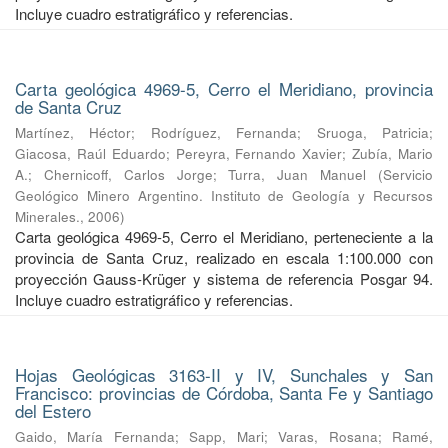
Incluye cuadro estratigráfico y referencias.
Carta geológica 4969-5, Cerro el Meridiano, provincia
de Santa Cruz
Martínez, Héctor
;
Rodríguez, Fernanda
;
Sruoga, Patricia
;
Giacosa, Raúl Eduardo
;
Pereyra, Fernando Xavier
;
Zubía, Mario
A.
;
Chernicoff, Carlos Jorge
;
Turra, Juan Manuel
(
Servicio
Geológico Minero Argentino. Instituto de Geología y Recursos
Minerales.
,
2006
)
Carta geológica 4969-5, Cerro el Meridiano, perteneciente a la
provincia de Santa Cruz, realizado en escala 1:100.000 con
proyección Gauss-Krüger y sistema de referencia Posgar 94.
Incluye cuadro estratigráfico y referencias.
Hojas Geológicas 3163-II y IV, Sunchales y San
Francisco: provincias de Córdoba, Santa Fe y Santiago
del Estero
Gaido, María Fernanda
;
Sapp, Mari
;
Varas, Rosana
;
Ramé,