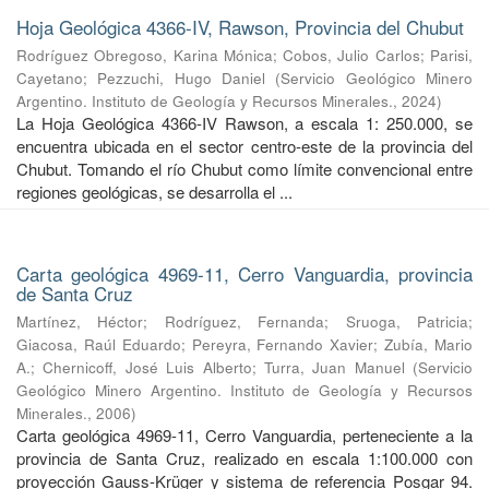
Hoja Geológica 4366-IV, Rawson, Provincia del Chubut
Rodríguez Obregoso, Karina Mónica
;
Cobos, Julio Carlos
;
Parisi,
Cayetano
;
Pezzuchi, Hugo Daniel
(
Servicio Geológico Minero
Argentino. Instituto de Geología y Recursos Minerales.
,
2024
)
La Hoja Geológica 4366-IV Rawson, a escala 1: 250.000, se
encuentra ubicada en el sector centro-este de la provincia del
Chubut. Tomando el río Chubut como límite convencional entre
regiones geológicas, se desarrolla el ...
Carta geológica 4969-11, Cerro Vanguardia, provincia
de Santa Cruz
Martínez, Héctor
;
Rodríguez, Fernanda
;
Sruoga, Patricia
;
Giacosa, Raúl Eduardo
;
Pereyra, Fernando Xavier
;
Zubía, Mario
A.
;
Chernicoff, José Luis Alberto
;
Turra, Juan Manuel
(
Servicio
Geológico Minero Argentino. Instituto de Geología y Recursos
Minerales.
,
2006
)
Carta geológica 4969-11, Cerro Vanguardia, perteneciente a la
provincia de Santa Cruz, realizado en escala 1:100.000 con
proyección Gauss-Krüger y sistema de referencia Posgar 94.