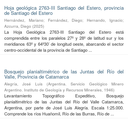
Hoja geológica 2763-III Santiago del Estero, provincia
de Santiago del Estero
Hernández, Mariano
;
Fernández, Diego
;
Hernando, Ignacio
;
Azcurra, Diego
(
2025
)
La Hoja Geológica 2763-III Santiago del Estero está
comprendida entre los paralelos 27º y 28º de latitud sur y los
meridianos 63º y 64º30’ de longitud oeste, abarcando el sector
centro-occidental de la provincia de Santiago ...
Bosquejo planialtimétrico de las Juntas del Río del
Valle, Provincia de Catamarca
Alegría, José Luis
(
Argentina. Servicio Geológico Minero
Argentino. Instituto de Geología y Recursos Minerales
,
1946
)
Levantamiento Topográfico Expeditivo, Bosquejo
planialtimétrico de las Juntas del Río del Valle Catamarca,
Argentina, por parte de José Luis Alegría. Escala 1:25.000.
Comprende los ríos Huañomil, Río de las Burras, Río de ...