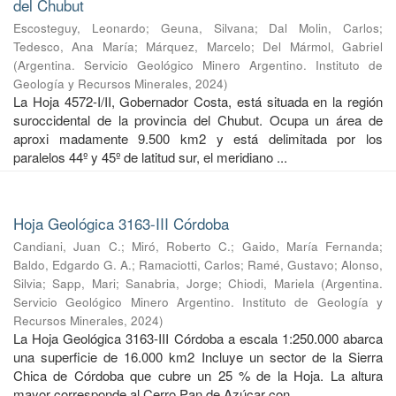
del Chubut
Escosteguy, Leonardo
;
Geuna, Silvana
;
Dal Molin, Carlos
;
Tedesco, Ana María
;
Márquez, Marcelo
;
Del Mármol, Gabriel
(
Argentina. Servicio Geológico Minero Argentino. Instituto de
Geología y Recursos Minerales
,
2024
)
La Hoja 4572-I/II, Gobernador Costa, está situada en la región
suroccidental de la provincia del Chubut. Ocupa un área de
aproxi madamente 9.500 km2 y está delimitada por los
paralelos 44º y 45º de latitud sur, el meridiano ...
Hoja Geológica 3163-III Córdoba
Candiani, Juan C.
;
Miró, Roberto C.
;
Gaido, María Fernanda
;
Baldo, Edgardo G. A.
;
Ramaciotti, Carlos
;
Ramé, Gustavo
;
Alonso,
Silvia
;
Sapp, Mari
;
Sanabria, Jorge
;
Chiodi, Mariela
(
Argentina.
Servicio Geológico Minero Argentino. Instituto de Geología y
Recursos Minerales
,
2024
)
La Hoja Geológica 3163-III Córdoba a escala 1:250.000 abarca
una superficie de 16.000 km2 Incluye un sector de la Sierra
Chica de Córdoba que cubre un 25 % de la Hoja. La altura
mayor corresponde al Cerro Pan de Azúcar con ...