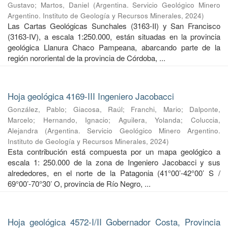
Gustavo
;
Martos, Daniel
(
Argentina. Servicio Geológico Minero
Argentino. Instituto de Geología y Recursos Minerales
,
2024
)
Las Cartas Geológicas Sunchales (3163-II) y San Francisco
(3163-IV), a escala 1:250.000, están situadas en la provincia
geológica Llanura Chaco Pampeana, abarcando parte de la
región nororiental de la provincia de Córdoba, ...
Hoja geológica 4169-III Ingeniero Jacobacci
González, Pablo
;
Giacosa, Raúl
;
Franchi, Mario
;
Dalponte,
Marcelo
;
Hernando, Ignacio
;
Aguilera, Yolanda
;
Coluccia,
Alejandra
(
Argentina. Servicio Geológico Minero Argentino.
Instituto de Geología y Recursos Minerales
,
2024
)
Esta contribución está compuesta por un mapa geológico a
escala 1: 250.000 de la zona de Ingeniero Jacobacci y sus
alrededores, en el norte de la Patagonia (41°00’-42°00’ S /
69°00’-70°30’ O, provincia de Río Negro, ...
Hoja geológica 4572-I/II Gobernador Costa, Provincia