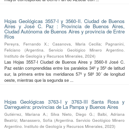
Hojas Geológicas 3557-I y 3560-II. Ciudad de Buenos
Aires y José C. Paz : Provincia de Buenos Aires,
Ciudad Autónoma de Buenos Aires y provincia de Entre
Ríos
Pereyra, Fernando X.
;
Casanova, Maria Cecilia
;
Pagnanini,
Feliciano
(
Argentina. Servicio Geológico Minero Argentino.
Instituto de Geología y Recursos Minerales
,
2024
)
Las Hojas 3557-I Ciudad de Buenos Aires y 3560-II José C.
Paz están comprendidas entre los paralelos 34º y 35º de latitud
sur, la primera entre los meridianos 57º y 58º 30´ de longitud
oeste, mientras que la segunda se ...
Hojas Geológicas 3763-I y 3763-III Santa Rosa y
Darregueira: provincias de La Pampa y Buenos Aires
Gutiérrez, Mariana A.
;
Silva Nieto, Diego G.
;
Balbi, Adriana
Beatriz
;
Manassero, Sofía
(
Argentina. Servicio Geológico Minero
Argentino. Instituto de Geología y Recursos Minerales
,
2023
)