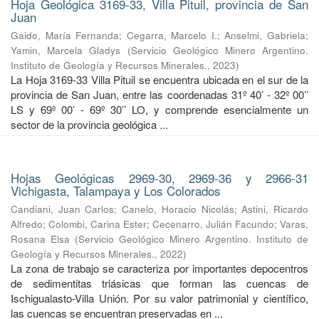
Hoja Geológica 3169-33, Villa Pituil, provincia de San
Juan
Gaido, María Fernanda
;
Cegarra, Marcelo I.
;
Anselmi, Gabriela
;
Yamin, Marcela Gladys
(
Servicio Geológico Minero Argentino.
Instituto de Geología y Recursos Minerales.
,
2023
)
La Hoja 3169-33 Villa Pituil se encuentra ubicada en el sur de la
provincia de San Juan, entre las coordenadas 31º 40’ - 32º 00’’
LS y 69º 00’ - 69º 30’’ LO, y comprende esencialmente un
sector de la provincia geológica ...
Hojas Geológicas 2969-30, 2969-36 y 2966-31
Vichigasta, Talampaya y Los Colorados
Candiani, Juan Carlos
;
Canelo, Horacio Nicolás
;
Astini, Ricardo
Alfredo
;
Colombi, Carina Ester
;
Cecenarro, Julián Facundo
;
Varas,
Rosana Elsa
(
Servicio Geológico Minero Argentino. Instituto de
Geología y Recursos Minerales.
,
2022
)
La zona de trabajo se caracteriza por importantes depocentros
de sedimentitas triásicas que forman las cuencas de
Ischigualasto-Villa Unión. Por su valor patrimonial y cientíﬁco,
las cuencas se encuentran preservadas en ...