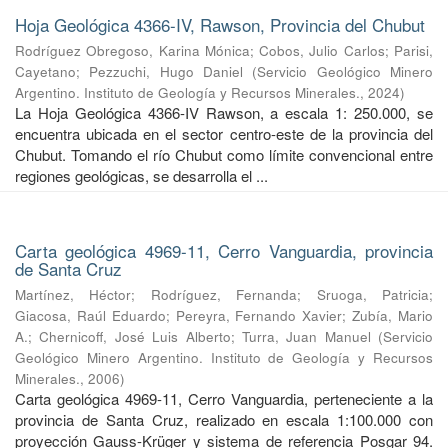
Hoja Geológica 4366-IV, Rawson, Provincia del Chubut
Rodríguez Obregoso, Karina Mónica
;
Cobos, Julio Carlos
;
Parisi,
Cayetano
;
Pezzuchi, Hugo Daniel
(
Servicio Geológico Minero
Argentino. Instituto de Geología y Recursos Minerales.
,
2024
)
La Hoja Geológica 4366-IV Rawson, a escala 1: 250.000, se
encuentra ubicada en el sector centro-este de la provincia del
Chubut. Tomando el río Chubut como límite convencional entre
regiones geológicas, se desarrolla el ...
Carta geológica 4969-11, Cerro Vanguardia, provincia
de Santa Cruz
Martínez, Héctor
;
Rodríguez, Fernanda
;
Sruoga, Patricia
;
Giacosa, Raúl Eduardo
;
Pereyra, Fernando Xavier
;
Zubía, Mario
A.
;
Chernicoff, José Luis Alberto
;
Turra, Juan Manuel
(
Servicio
Geológico Minero Argentino. Instituto de Geología y Recursos
Minerales.
,
2006
)
Carta geológica 4969-11, Cerro Vanguardia, perteneciente a la
provincia de Santa Cruz, realizado en escala 1:100.000 con
proyección Gauss-Krüger y sistema de referencia Posgar 94.