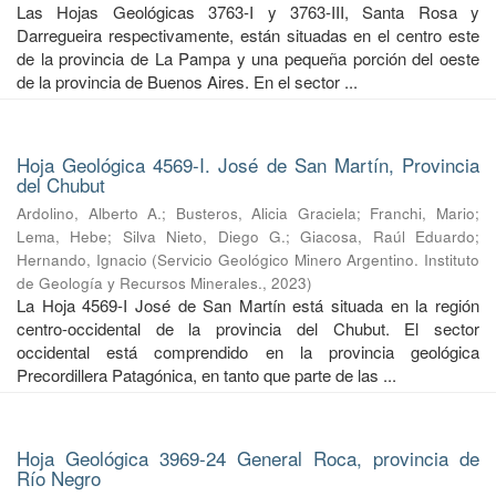
Las Hojas Geológicas 3763-I y 3763-III, Santa Rosa y
Darregueira respectivamente, están situadas en el centro este
de la provincia de La Pampa y una pequeña porción del oeste
de la provincia de Buenos Aires. En el sector ...
Hoja Geológica 4569-I. José de San Martín, Provincia
del Chubut
Ardolino, Alberto A.
;
Busteros, Alicia Graciela
;
Franchi, Mario
;
Lema, Hebe
;
Silva Nieto, Diego G.
;
Giacosa, Raúl Eduardo
;
Hernando, Ignacio
(
Servicio Geológico Minero Argentino. Instituto
de Geología y Recursos Minerales.
,
2023
)
La Hoja 4569-I José de San Martín está situada en la región
centro-occidental de la provincia del Chubut. El sector
occidental está comprendido en la provincia geológica
Precordillera Patagónica, en tanto que parte de las ...
Hoja Geológica 3969-24 General Roca, provincia de
Río Negro