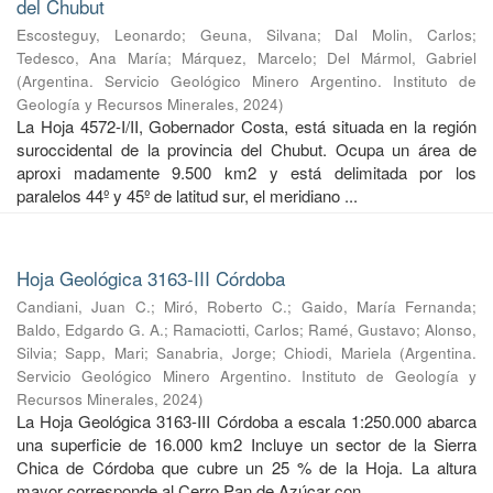
del Chubut
Escosteguy, Leonardo
;
Geuna, Silvana
;
Dal Molin, Carlos
;
Tedesco, Ana María
;
Márquez, Marcelo
;
Del Mármol, Gabriel
(
Argentina. Servicio Geológico Minero Argentino. Instituto de
Geología y Recursos Minerales
,
2024
)
La Hoja 4572-I/II, Gobernador Costa, está situada en la región
suroccidental de la provincia del Chubut. Ocupa un área de
aproxi madamente 9.500 km2 y está delimitada por los
paralelos 44º y 45º de latitud sur, el meridiano ...
Hoja Geológica 3163-III Córdoba
Candiani, Juan C.
;
Miró, Roberto C.
;
Gaido, María Fernanda
;
Baldo, Edgardo G. A.
;
Ramaciotti, Carlos
;
Ramé, Gustavo
;
Alonso,
Silvia
;
Sapp, Mari
;
Sanabria, Jorge
;
Chiodi, Mariela
(
Argentina.
Servicio Geológico Minero Argentino. Instituto de Geología y
Recursos Minerales
,
2024
)
La Hoja Geológica 3163-III Córdoba a escala 1:250.000 abarca
una superficie de 16.000 km2 Incluye un sector de la Sierra
Chica de Córdoba que cubre un 25 % de la Hoja. La altura
mayor corresponde al Cerro Pan de Azúcar con ...