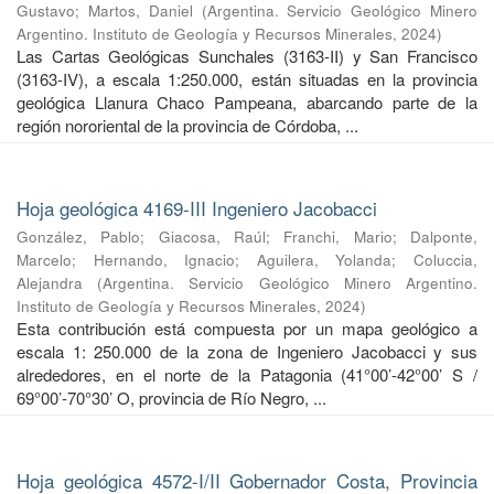
Gustavo
;
Martos, Daniel
(
Argentina. Servicio Geológico Minero
Argentino. Instituto de Geología y Recursos Minerales
,
2024
)
Las Cartas Geológicas Sunchales (3163-II) y San Francisco
(3163-IV), a escala 1:250.000, están situadas en la provincia
geológica Llanura Chaco Pampeana, abarcando parte de la
región nororiental de la provincia de Córdoba, ...
Hoja geológica 4169-III Ingeniero Jacobacci
González, Pablo
;
Giacosa, Raúl
;
Franchi, Mario
;
Dalponte,
Marcelo
;
Hernando, Ignacio
;
Aguilera, Yolanda
;
Coluccia,
Alejandra
(
Argentina. Servicio Geológico Minero Argentino.
Instituto de Geología y Recursos Minerales
,
2024
)
Esta contribución está compuesta por un mapa geológico a
escala 1: 250.000 de la zona de Ingeniero Jacobacci y sus
alrededores, en el norte de la Patagonia (41°00’-42°00’ S /
69°00’-70°30’ O, provincia de Río Negro, ...
Hoja geológica 4572-I/II Gobernador Costa, Provincia