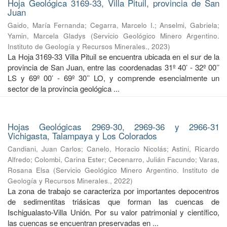
Hoja Geológica 3169-33, Villa Pituil, provincia de San
Juan
Gaido, María Fernanda
;
Cegarra, Marcelo I.
;
Anselmi, Gabriela
;
Yamin, Marcela Gladys
(
Servicio Geológico Minero Argentino.
Instituto de Geología y Recursos Minerales.
,
2023
)
La Hoja 3169-33 Villa Pituil se encuentra ubicada en el sur de la
provincia de San Juan, entre las coordenadas 31º 40’ - 32º 00’’
LS y 69º 00’ - 69º 30’’ LO, y comprende esencialmente un
sector de la provincia geológica ...
Hojas Geológicas 2969-30, 2969-36 y 2966-31
Vichigasta, Talampaya y Los Colorados
Candiani, Juan Carlos
;
Canelo, Horacio Nicolás
;
Astini, Ricardo
Alfredo
;
Colombi, Carina Ester
;
Cecenarro, Julián Facundo
;
Varas,
Rosana Elsa
(
Servicio Geológico Minero Argentino. Instituto de
Geología y Recursos Minerales.
,
2022
)
La zona de trabajo se caracteriza por importantes depocentros
de sedimentitas triásicas que forman las cuencas de
Ischigualasto-Villa Unión. Por su valor patrimonial y cientíﬁco,
las cuencas se encuentran preservadas en ...