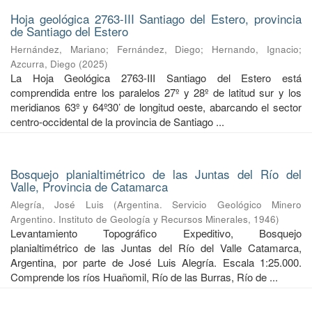
Hoja geológica 2763-III Santiago del Estero, provincia
de Santiago del Estero
Hernández, Mariano
;
Fernández, Diego
;
Hernando, Ignacio
;
Azcurra, Diego
(
2025
)
La Hoja Geológica 2763-III Santiago del Estero está
comprendida entre los paralelos 27º y 28º de latitud sur y los
meridianos 63º y 64º30’ de longitud oeste, abarcando el sector
centro-occidental de la provincia de Santiago ...
Bosquejo planialtimétrico de las Juntas del Río del
Valle, Provincia de Catamarca
Alegría, José Luis
(
Argentina. Servicio Geológico Minero
Argentino. Instituto de Geología y Recursos Minerales
,
1946
)
Levantamiento Topográfico Expeditivo, Bosquejo
planialtimétrico de las Juntas del Río del Valle Catamarca,
Argentina, por parte de José Luis Alegría. Escala 1:25.000.
Comprende los ríos Huañomil, Río de las Burras, Río de ...