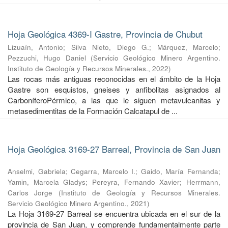
Hoja Geológica 4369-I Gastre, Provincia de Chubut
Lizuaín, Antonio
;
Silva Nieto, Diego G.
;
Márquez, Marcelo
;
Pezzuchi, Hugo Daniel
(
Servicio Geológico Minero Argentino.
Instituto de Geología y Recursos Minerales.
,
2022
)
Las rocas más antiguas reconocidas en el ámbito de la Hoja
Gastre son esquistos, gneises y anfibolitas asignados al
CarboníferoPérmico, a las que le siguen metavulcanitas y
metasedimentitas de la Formación Calcatapul de ...
Hoja Geológica 3169-27 Barreal, Provincia de San Juan
Anselmi, Gabriela
;
Cegarra, Marcelo I.
;
Gaido, María Fernanda
;
Yamin, Marcela Gladys
;
Pereyra, Fernando Xavier
;
Herrmann,
Carlos Jorge
(
Instituto de Geología y Recursos Minerales.
Servicio Geológico Minero Argentino.
,
2021
)
La Hoja 3169-27 Barreal se encuentra ubicada en el sur de la
provincia de San Juan, y comprende fundamentalmente parte