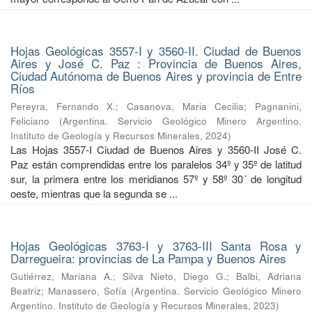
Hojas Geológicas 3557-I y 3560-II. Ciudad de Buenos
Aires y José C. Paz : Provincia de Buenos Aires,
Ciudad Autónoma de Buenos Aires y provincia de Entre
Ríos
Pereyra, Fernando X.
;
Casanova, Maria Cecilia
;
Pagnanini,
Feliciano
(
Argentina. Servicio Geológico Minero Argentino.
Instituto de Geología y Recursos Minerales
,
2024
)
Las Hojas 3557-I Ciudad de Buenos Aires y 3560-II José C.
Paz están comprendidas entre los paralelos 34º y 35º de latitud
sur, la primera entre los meridianos 57º y 58º 30´ de longitud
oeste, mientras que la segunda se ...
Hojas Geológicas 3763-I y 3763-III Santa Rosa y
Darregueira: provincias de La Pampa y Buenos Aires
Gutiérrez, Mariana A.
;
Silva Nieto, Diego G.
;
Balbi, Adriana
Beatriz
;
Manassero, Sofía
(
Argentina. Servicio Geológico Minero
Argentino. Instituto de Geología y Recursos Minerales
,
2023
)