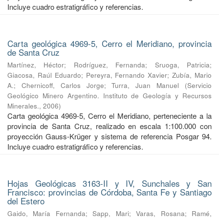
Incluye cuadro estratigráfico y referencias.
Carta geológica 4969-5, Cerro el Meridiano, provincia
de Santa Cruz
Martínez, Héctor
;
Rodríguez, Fernanda
;
Sruoga, Patricia
;
Giacosa, Raúl Eduardo
;
Pereyra, Fernando Xavier
;
Zubía, Mario
A.
;
Chernicoff, Carlos Jorge
;
Turra, Juan Manuel
(
Servicio
Geológico Minero Argentino. Instituto de Geología y Recursos
Minerales.
,
2006
)
Carta geológica 4969-5, Cerro el Meridiano, perteneciente a la
provincia de Santa Cruz, realizado en escala 1:100.000 con
proyección Gauss-Krüger y sistema de referencia Posgar 94.
Incluye cuadro estratigráfico y referencias.
Hojas Geológicas 3163-II y IV, Sunchales y San
Francisco: provincias de Córdoba, Santa Fe y Santiago
del Estero
Gaido, María Fernanda
;
Sapp, Mari
;
Varas, Rosana
;
Ramé,