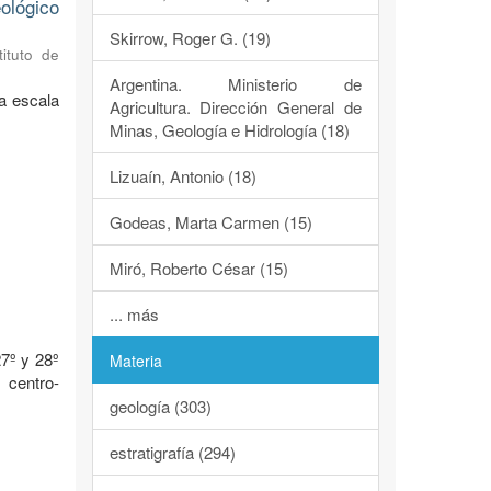
ológico
Skirrow, Roger G. (19)
tituto de
Argentina. Ministerio de
a escala
Agricultura. Dirección General de
Minas, Geología e Hidrología (18)
Lizuaín, Antonio (18)
Godeas, Marta Carmen (15)
Miró, Roberto César (15)
o
... más
7º y 28º
Materia
 centro-
geología (303)
estratigrafía (294)