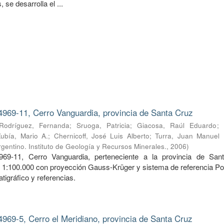
 se desarrolla el ...
4969-11, Cerro Vanguardia, provincia de Santa Cruz
Rodríguez, Fernanda
;
Sruoga, Patricia
;
Giacosa, Raúl Eduardo
;
Zubía, Mario A.
;
Chernicoff, José Luis Alberto
;
Turra, Juan Manuel
gentino. Instituto de Geología y Recursos Minerales.
,
2006
)
969-11, Cerro Vanguardia, perteneciente a la provincia de San
a 1:100.000 con proyección Gauss-Krüger y sistema de referencia Po
tigráfico y referencias.
4969-5, Cerro el Meridiano, provincia de Santa Cruz