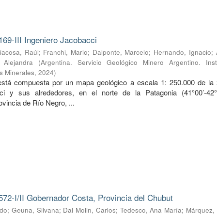
169-III Ingeniero Jacobacci
iacosa, Raúl
;
Franchi, Mario
;
Dalponte, Marcelo
;
Hernando, Ignacio
;
, Alejandra
(
Argentina. Servicio Geológico Minero Argentino. Inst
s Minerales
,
2024
)
 está compuesta por un mapa geológico a escala 1: 250.000 de la
ci y sus alrededores, en el norte de la Patagonia (41°00’-42
ovincia de Río Negro, ...
572-I/II Gobernador Costa, Provincia del Chubut
rdo
;
Geuna, Silvana
;
Dal Molin, Carlos
;
Tedesco, Ana María
;
Márquez, 