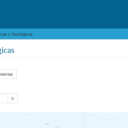
icas y Geológicas
icas
aterias
Ir