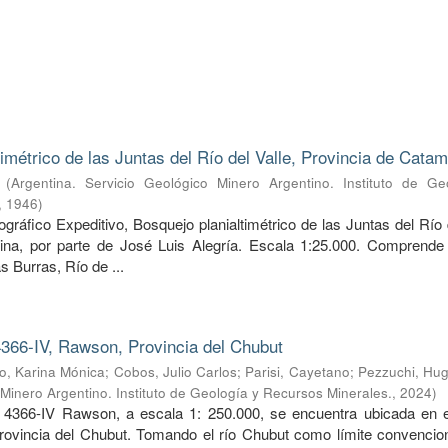
timétrico de las Juntas del Río del Valle, Provincia de Cata
(
Argentina. Servicio Geológico Minero Argentino. Instituto de Ge
,
1946
)
ráfico Expeditivo, Bosquejo planialtimétrico de las Juntas del Río 
ina, por parte de José Luis Alegría. Escala 1:25.000. Comprende 
s Burras, Río de ...
366-IV, Rawson, Provincia del Chubut
, Karina Mónica
;
Cobos, Julio Carlos
;
Parisi, Cayetano
;
Pezzuchi, Hug
 Minero Argentino. Instituto de Geología y Recursos Minerales.
,
2024
)
 4366-IV Rawson, a escala 1: 250.000, se encuentra ubicada en e
provincia del Chubut. Tomando el río Chubut como límite convencion