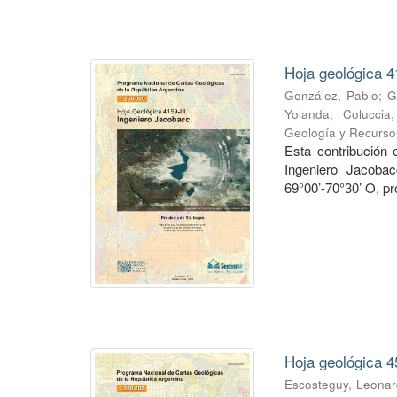
Hoja geológica 4
González, Pablo
;
G
Yolanda
;
Coluccia
Geología y Recurso
Esta contribución
Ingeniero Jacobac
69°00’-70°30’ O, pr
Hoja geológica 4
Escosteguy, Leona