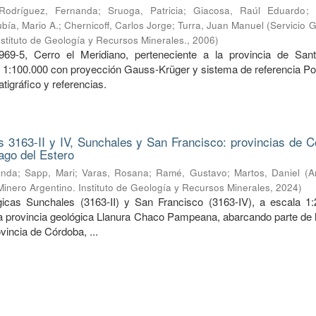
Rodríguez, Fernanda
;
Sruoga, Patricia
;
Giacosa, Raúl Eduardo
;
bía, Mario A.
;
Chernicoff, Carlos Jorge
;
Turra, Juan Manuel
(
Servicio 
nstituto de Geología y Recursos Minerales.
,
2006
)
969-5, Cerro el Meridiano, perteneciente a la provincia de San
a 1:100.000 con proyección Gauss-Krüger y sistema de referencia Po
tigráfico y referencias.
 3163-II y IV, Sunchales y San Francisco: provincias de C
ago del Estero
anda
;
Sapp, Mari
;
Varas, Rosana
;
Ramé, Gustavo
;
Martos, Daniel
(
A
Minero Argentino. Instituto de Geología y Recursos Minerales
,
2024
)
icas Sunchales (3163-II) y San Francisco (3163-IV), a escala 1:
la provincia geológica Llanura Chaco Pampeana, abarcando parte de l
ovincia de Córdoba, ...