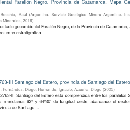
ental Farallón Negro. Provincia de Catamarca. Mapa Ge
;
Becchio, Raúl
(
Argentina. Servicio Geológico Minero Argentino. Ins
s Minerales
,
2018
)
estudio geoambiental Farallón Negro, de la Provincia de Catamarca, 
columna estratigráfica.
763-III Santiago del Estero, provincia de Santiago del Ester
o
;
Fernández, Diego
;
Hernando, Ignacio
;
Azcurra, Diego
(
2025
)
2763-III Santiago del Estero está comprendida entre los paralelos 2
os meridianos 63º y 64º30’ de longitud oeste, abarcando el sector
vincia de Santiago ...