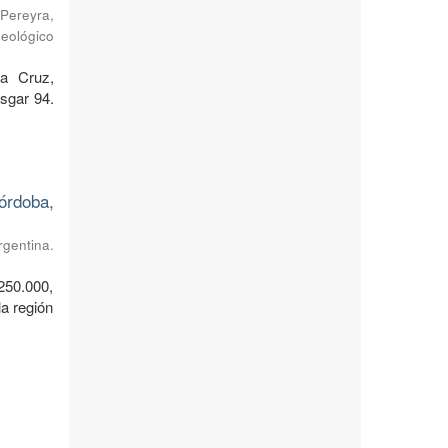
Pereyra,
Geológico
ta Cruz,
sgar 94.
órdoba,
rgentina.
250.000,
a región