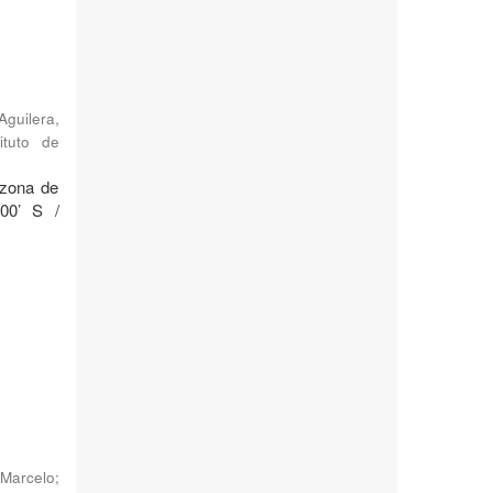
Aguilera,
ituto de
 zona de
°00’ S /
Marcelo
;