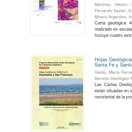
Martínez, Héctor
;
Fernando Xavier
;
Zu
Minero Argentino. I
Carta geológica 4
realizado en escal
Incluye cuadro estra
Hojas Geológicas
Santa Fe y Santi
Gaido, María Fern
Servicio Geológico 
Las Cartas Geológ
están situadas en 
nororiental de la pr