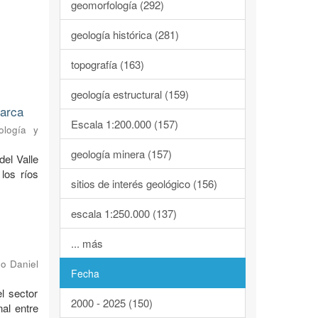
geomorfología (292)
geología histórica (281)
topografía (163)
geología estructural (159)
marca
Escala 1:200.000 (157)
ología y
geología minera (157)
del Valle
los ríos
sitios de interés geológico (156)
escala 1:250.000 (137)
... más
o Daniel
Fecha
l sector
2000 - 2025 (150)
al entre