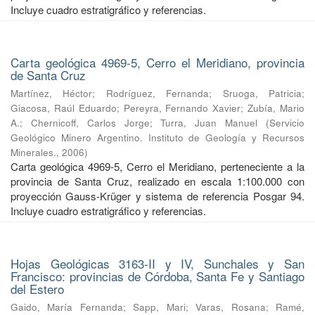
Incluye cuadro estratigráfico y referencias.
Carta geológica 4969-5, Cerro el Meridiano, provincia
de Santa Cruz
Martínez, Héctor
;
Rodríguez, Fernanda
;
Sruoga, Patricia
;
Giacosa, Raúl Eduardo
;
Pereyra, Fernando Xavier
;
Zubía, Mario
A.
;
Chernicoff, Carlos Jorge
;
Turra, Juan Manuel
(
Servicio
Geológico Minero Argentino. Instituto de Geología y Recursos
Minerales.
,
2006
)
Carta geológica 4969-5, Cerro el Meridiano, perteneciente a la
provincia de Santa Cruz, realizado en escala 1:100.000 con
proyección Gauss-Krüger y sistema de referencia Posgar 94.
Incluye cuadro estratigráfico y referencias.
Hojas Geológicas 3163-II y IV, Sunchales y San
Francisco: provincias de Córdoba, Santa Fe y Santiago
del Estero
Gaido, María Fernanda
;
Sapp, Mari
;
Varas, Rosana
;
Ramé,