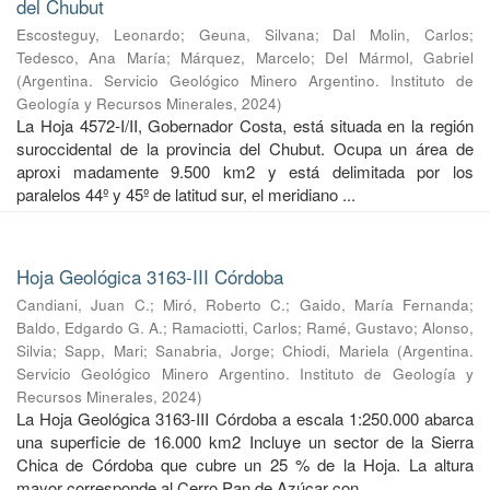
del Chubut
Escosteguy, Leonardo
;
Geuna, Silvana
;
Dal Molin, Carlos
;
Tedesco, Ana María
;
Márquez, Marcelo
;
Del Mármol, Gabriel
(
Argentina. Servicio Geológico Minero Argentino. Instituto de
Geología y Recursos Minerales
,
2024
)
La Hoja 4572-I/II, Gobernador Costa, está situada en la región
suroccidental de la provincia del Chubut. Ocupa un área de
aproxi madamente 9.500 km2 y está delimitada por los
paralelos 44º y 45º de latitud sur, el meridiano ...
Hoja Geológica 3163-III Córdoba
Candiani, Juan C.
;
Miró, Roberto C.
;
Gaido, María Fernanda
;
Baldo, Edgardo G. A.
;
Ramaciotti, Carlos
;
Ramé, Gustavo
;
Alonso,
Silvia
;
Sapp, Mari
;
Sanabria, Jorge
;
Chiodi, Mariela
(
Argentina.
Servicio Geológico Minero Argentino. Instituto de Geología y
Recursos Minerales
,
2024
)
La Hoja Geológica 3163-III Córdoba a escala 1:250.000 abarca
una superficie de 16.000 km2 Incluye un sector de la Sierra
Chica de Córdoba que cubre un 25 % de la Hoja. La altura
mayor corresponde al Cerro Pan de Azúcar con ...