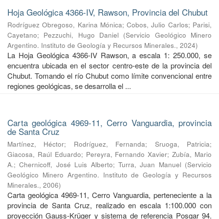
Hoja Geológica 4366-IV, Rawson, Provincia del Chubut
Rodríguez Obregoso, Karina Mónica
;
Cobos, Julio Carlos
;
Parisi,
Cayetano
;
Pezzuchi, Hugo Daniel
(
Servicio Geológico Minero
Argentino. Instituto de Geología y Recursos Minerales.
,
2024
)
La Hoja Geológica 4366-IV Rawson, a escala 1: 250.000, se
encuentra ubicada en el sector centro-este de la provincia del
Chubut. Tomando el río Chubut como límite convencional entre
regiones geológicas, se desarrolla el ...
Carta geológica 4969-11, Cerro Vanguardia, provincia
de Santa Cruz
Martínez, Héctor
;
Rodríguez, Fernanda
;
Sruoga, Patricia
;
Giacosa, Raúl Eduardo
;
Pereyra, Fernando Xavier
;
Zubía, Mario
A.
;
Chernicoff, José Luis Alberto
;
Turra, Juan Manuel
(
Servicio
Geológico Minero Argentino. Instituto de Geología y Recursos
Minerales.
,
2006
)
Carta geológica 4969-11, Cerro Vanguardia, perteneciente a la
provincia de Santa Cruz, realizado en escala 1:100.000 con
proyección Gauss-Krüger y sistema de referencia Posgar 94.