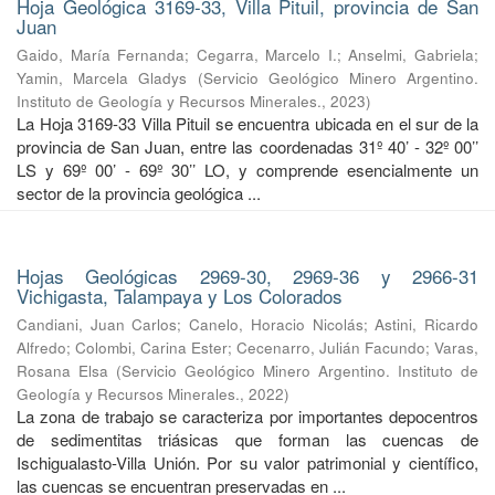
Hoja Geológica 3169-33, Villa Pituil, provincia de San
Juan
Gaido, María Fernanda
;
Cegarra, Marcelo I.
;
Anselmi, Gabriela
;
Yamin, Marcela Gladys
(
Servicio Geológico Minero Argentino.
Instituto de Geología y Recursos Minerales.
,
2023
)
La Hoja 3169-33 Villa Pituil se encuentra ubicada en el sur de la
provincia de San Juan, entre las coordenadas 31º 40’ - 32º 00’’
LS y 69º 00’ - 69º 30’’ LO, y comprende esencialmente un
sector de la provincia geológica ...
Hojas Geológicas 2969-30, 2969-36 y 2966-31
Vichigasta, Talampaya y Los Colorados
Candiani, Juan Carlos
;
Canelo, Horacio Nicolás
;
Astini, Ricardo
Alfredo
;
Colombi, Carina Ester
;
Cecenarro, Julián Facundo
;
Varas,
Rosana Elsa
(
Servicio Geológico Minero Argentino. Instituto de
Geología y Recursos Minerales.
,
2022
)
La zona de trabajo se caracteriza por importantes depocentros
de sedimentitas triásicas que forman las cuencas de
Ischigualasto-Villa Unión. Por su valor patrimonial y cientíﬁco,
las cuencas se encuentran preservadas en ...