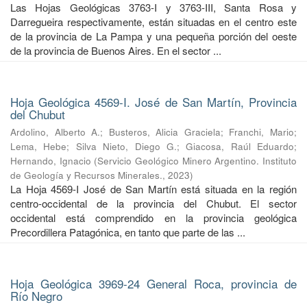
Las Hojas Geológicas 3763-I y 3763-III, Santa Rosa y
Darregueira respectivamente, están situadas en el centro este
de la provincia de La Pampa y una pequeña porción del oeste
de la provincia de Buenos Aires. En el sector ...
Hoja Geológica 4569-I. José de San Martín, Provincia
del Chubut
Ardolino, Alberto A.
;
Busteros, Alicia Graciela
;
Franchi, Mario
;
Lema, Hebe
;
Silva Nieto, Diego G.
;
Giacosa, Raúl Eduardo
;
Hernando, Ignacio
(
Servicio Geológico Minero Argentino. Instituto
de Geología y Recursos Minerales.
,
2023
)
La Hoja 4569-I José de San Martín está situada en la región
centro-occidental de la provincia del Chubut. El sector
occidental está comprendido en la provincia geológica
Precordillera Patagónica, en tanto que parte de las ...
Hoja Geológica 3969-24 General Roca, provincia de
Río Negro