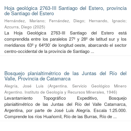
Hoja geológica 2763-III Santiago del Estero, provincia
de Santiago del Estero
Hernández, Mariano
;
Fernández, Diego
;
Hernando, Ignacio
;
Azcurra, Diego
(
2025
)
La Hoja Geológica 2763-III Santiago del Estero está
comprendida entre los paralelos 27º y 28º de latitud sur y los
meridianos 63º y 64º30’ de longitud oeste, abarcando el sector
centro-occidental de la provincia de Santiago ...
Bosquejo planialtimétrico de las Juntas del Río del
Valle, Provincia de Catamarca
Alegría, José Luis
(
Argentina. Servicio Geológico Minero
Argentino. Instituto de Geología y Recursos Minerales
,
1946
)
Levantamiento Topográfico Expeditivo, Bosquejo
planialtimétrico de las Juntas del Río del Valle Catamarca,
Argentina, por parte de José Luis Alegría. Escala 1:25.000.
Comprende los ríos Huañomil, Río de las Burras, Río de ...