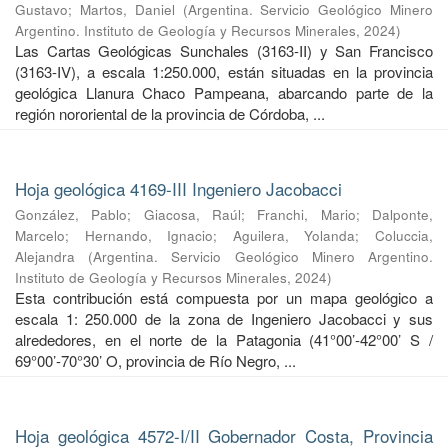
Gustavo
;
Martos, Daniel
(
Argentina. Servicio Geológico Minero
Argentino. Instituto de Geología y Recursos Minerales
,
2024
)
Las Cartas Geológicas Sunchales (3163-II) y San Francisco
(3163-IV), a escala 1:250.000, están situadas en la provincia
geológica Llanura Chaco Pampeana, abarcando parte de la
región nororiental de la provincia de Córdoba, ...
Hoja geológica 4169-III Ingeniero Jacobacci
González, Pablo
;
Giacosa, Raúl
;
Franchi, Mario
;
Dalponte,
Marcelo
;
Hernando, Ignacio
;
Aguilera, Yolanda
;
Coluccia,
Alejandra
(
Argentina. Servicio Geológico Minero Argentino.
Instituto de Geología y Recursos Minerales
,
2024
)
Esta contribución está compuesta por un mapa geológico a
escala 1: 250.000 de la zona de Ingeniero Jacobacci y sus
alrededores, en el norte de la Patagonia (41°00’-42°00’ S /
69°00’-70°30’ O, provincia de Río Negro, ...
Hoja geológica 4572-I/II Gobernador Costa, Provincia