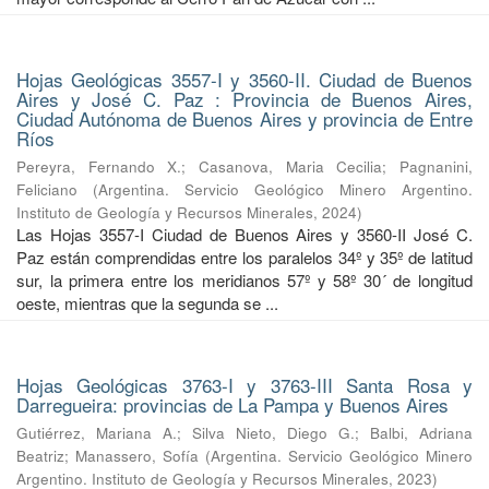
Hojas Geológicas 3557-I y 3560-II. Ciudad de Buenos
Aires y José C. Paz : Provincia de Buenos Aires,
Ciudad Autónoma de Buenos Aires y provincia de Entre
Ríos
Pereyra, Fernando X.
;
Casanova, Maria Cecilia
;
Pagnanini,
Feliciano
(
Argentina. Servicio Geológico Minero Argentino.
Instituto de Geología y Recursos Minerales
,
2024
)
Las Hojas 3557-I Ciudad de Buenos Aires y 3560-II José C.
Paz están comprendidas entre los paralelos 34º y 35º de latitud
sur, la primera entre los meridianos 57º y 58º 30´ de longitud
oeste, mientras que la segunda se ...
Hojas Geológicas 3763-I y 3763-III Santa Rosa y
Darregueira: provincias de La Pampa y Buenos Aires
Gutiérrez, Mariana A.
;
Silva Nieto, Diego G.
;
Balbi, Adriana
Beatriz
;
Manassero, Sofía
(
Argentina. Servicio Geológico Minero
Argentino. Instituto de Geología y Recursos Minerales
,
2023
)