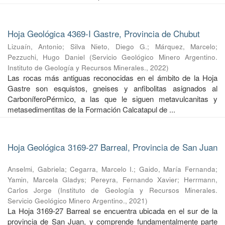
Hoja Geológica 4369-I Gastre, Provincia de Chubut
Lizuaín, Antonio
;
Silva Nieto, Diego G.
;
Márquez, Marcelo
;
Pezzuchi, Hugo Daniel
(
Servicio Geológico Minero Argentino.
Instituto de Geología y Recursos Minerales.
,
2022
)
Las rocas más antiguas reconocidas en el ámbito de la Hoja
Gastre son esquistos, gneises y anfibolitas asignados al
CarboníferoPérmico, a las que le siguen metavulcanitas y
metasedimentitas de la Formación Calcatapul de ...
Hoja Geológica 3169-27 Barreal, Provincia de San Juan
Anselmi, Gabriela
;
Cegarra, Marcelo I.
;
Gaido, María Fernanda
;
Yamin, Marcela Gladys
;
Pereyra, Fernando Xavier
;
Herrmann,
Carlos Jorge
(
Instituto de Geología y Recursos Minerales.
Servicio Geológico Minero Argentino.
,
2021
)
La Hoja 3169-27 Barreal se encuentra ubicada en el sur de la
provincia de San Juan, y comprende fundamentalmente parte