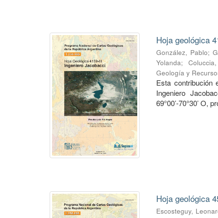
Hoja geológica 4
González, Pablo
;
G
Yolanda
;
Coluccia
Geología y Recurso
Esta contribución
Ingeniero Jacobac
69°00’-70°30’ O, pr
Hoja geológica 4
Escosteguy, Leona