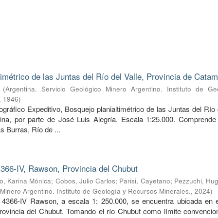
timétrico de las Juntas del Río del Valle, Provincia de Cata
(
Argentina. Servicio Geológico Minero Argentino. Instituto de Ge
,
1946
)
ráfico Expeditivo, Bosquejo planialtimétrico de las Juntas del Río 
ina, por parte de José Luis Alegría. Escala 1:25.000. Comprende 
s Burras, Río de ...
366-IV, Rawson, Provincia del Chubut
, Karina Mónica
;
Cobos, Julio Carlos
;
Parisi, Cayetano
;
Pezzuchi, Hug
 Minero Argentino. Instituto de Geología y Recursos Minerales.
,
2024
)
 4366-IV Rawson, a escala 1: 250.000, se encuentra ubicada en e
provincia del Chubut. Tomando el río Chubut como límite convencion