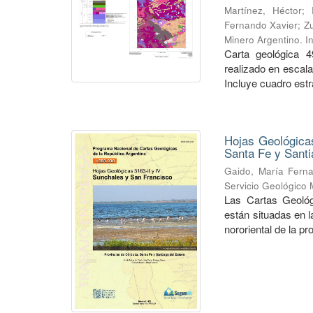
Martínez, Héctor
;
Fernando Xavier
;
Zu
Minero Argentino. I
Carta geológica 4
realizado en escal
Incluye cuadro estra
Hojas Geológicas
Santa Fe y Santi
Gaido, María Fern
Servicio Geológico 
Las Cartas Geológ
están situadas en 
nororiental de la pr