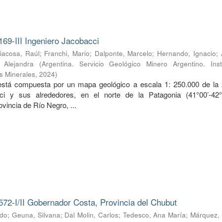
169-III Ingeniero Jacobacci
iacosa, Raúl
;
Franchi, Mario
;
Dalponte, Marcelo
;
Hernando, Ignacio
;
, Alejandra
(
Argentina. Servicio Geológico Minero Argentino. Inst
s Minerales
,
2024
)
 está compuesta por un mapa geológico a escala 1: 250.000 de la
ci y sus alrededores, en el norte de la Patagonia (41°00’-42
ovincia de Río Negro, ...
572-I/II Gobernador Costa, Provincia del Chubut
rdo
;
Geuna, Silvana
;
Dal Molin, Carlos
;
Tedesco, Ana María
;
Márquez, 