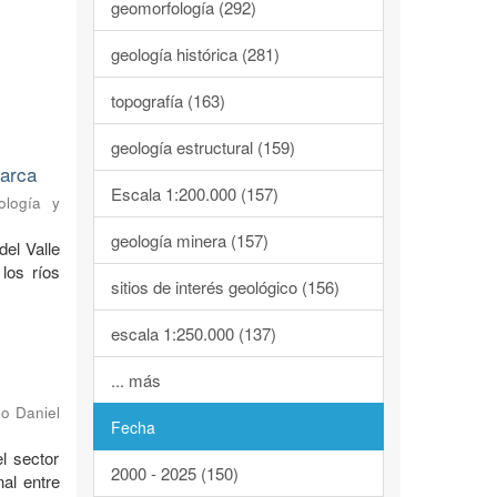
geomorfología (292)
geología histórica (281)
topografía (163)
geología estructural (159)
marca
Escala 1:200.000 (157)
ología y
geología minera (157)
del Valle
los ríos
sitios de interés geológico (156)
escala 1:250.000 (137)
... más
o Daniel
Fecha
l sector
2000 - 2025 (150)
al entre