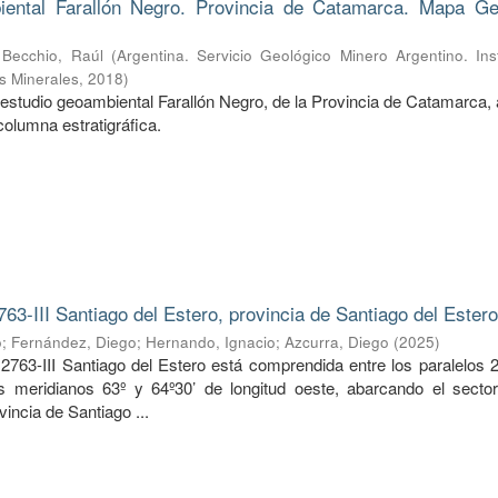
ental Farallón Negro. Provincia de Catamarca. Mapa Ge
;
Becchio, Raúl
(
Argentina. Servicio Geológico Minero Argentino. Ins
s Minerales
,
2018
)
estudio geoambiental Farallón Negro, de la Provincia de Catamarca, 
columna estratigráfica.
763-III Santiago del Estero, provincia de Santiago del Ester
o
;
Fernández, Diego
;
Hernando, Ignacio
;
Azcurra, Diego
(
2025
)
2763-III Santiago del Estero está comprendida entre los paralelos 2
os meridianos 63º y 64º30’ de longitud oeste, abarcando el sector
vincia de Santiago ...