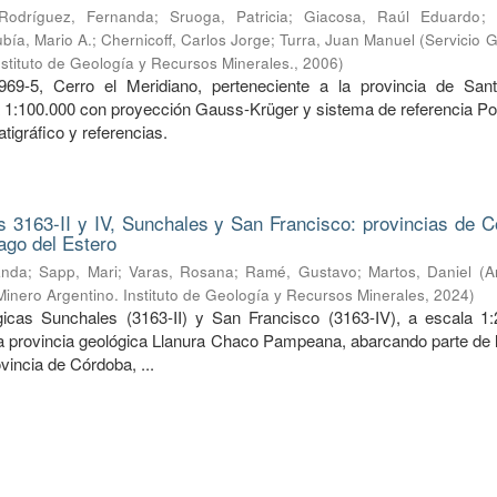
Rodríguez, Fernanda
;
Sruoga, Patricia
;
Giacosa, Raúl Eduardo
;
bía, Mario A.
;
Chernicoff, Carlos Jorge
;
Turra, Juan Manuel
(
Servicio 
nstituto de Geología y Recursos Minerales.
,
2006
)
969-5, Cerro el Meridiano, perteneciente a la provincia de San
a 1:100.000 con proyección Gauss-Krüger y sistema de referencia Po
tigráfico y referencias.
 3163-II y IV, Sunchales y San Francisco: provincias de C
ago del Estero
anda
;
Sapp, Mari
;
Varas, Rosana
;
Ramé, Gustavo
;
Martos, Daniel
(
A
Minero Argentino. Instituto de Geología y Recursos Minerales
,
2024
)
icas Sunchales (3163-II) y San Francisco (3163-IV), a escala 1:
la provincia geológica Llanura Chaco Pampeana, abarcando parte de l
ovincia de Córdoba, ...