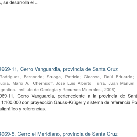
 se desarrolla el ...
4969-11, Cerro Vanguardia, provincia de Santa Cruz
Rodríguez, Fernanda
;
Sruoga, Patricia
;
Giacosa, Raúl Eduardo
;
Zubía, Mario A.
;
Chernicoff, José Luis Alberto
;
Turra, Juan Manuel
gentino. Instituto de Geología y Recursos Minerales.
,
2006
)
969-11, Cerro Vanguardia, perteneciente a la provincia de San
a 1:100.000 con proyección Gauss-Krüger y sistema de referencia Po
tigráfico y referencias.
4969-5, Cerro el Meridiano, provincia de Santa Cruz