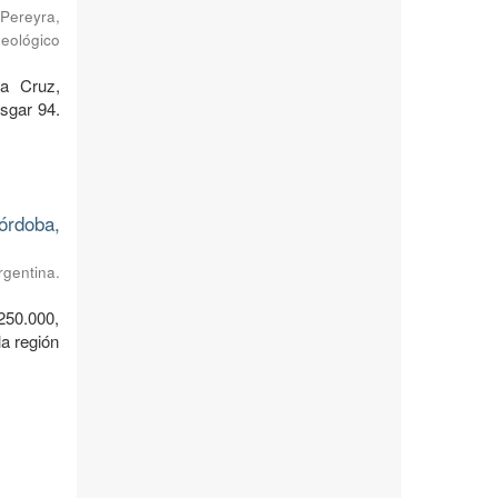
Pereyra,
Geológico
ta Cruz,
sgar 94.
órdoba,
rgentina.
250.000,
a región