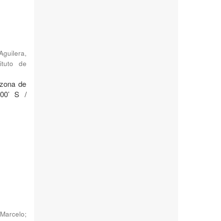
Aguilera,
ituto de
 zona de
°00’ S /
Marcelo
;