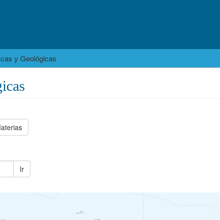
icas y Geológicas
icas
aterias
Ir