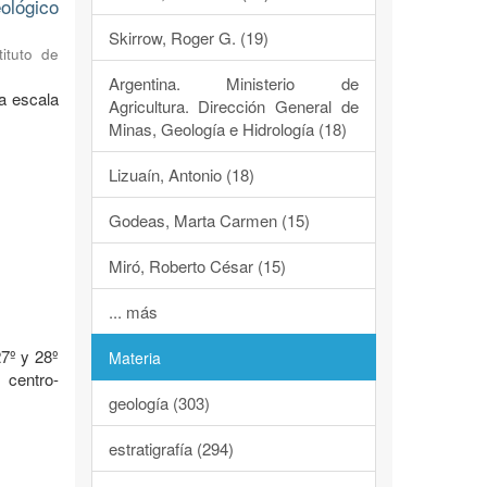
ológico
Skirrow, Roger G. (19)
tituto de
Argentina. Ministerio de
a escala
Agricultura. Dirección General de
Minas, Geología e Hidrología (18)
Lizuaín, Antonio (18)
Godeas, Marta Carmen (15)
Miró, Roberto César (15)
o
... más
7º y 28º
Materia
 centro-
geología (303)
estratigrafía (294)