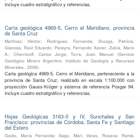
Incluye cuadro estratigráfico y referencias.
Carta geológica 4969-5, Cerro el Meridiano, provincia
de Santa Cruz
Martínez, Héctor
;
Rodríguez, Fernanda
;
Sruoga, Patricia
;
Giacosa, Raúl Eduardo
;
Pereyra, Fernando Xavier
;
Zubía, Mario
A.
;
Chernicoff, Carlos Jorge
;
Turra, Juan Manuel
(
Servicio
Geológico Minero Argentino. Instituto de Geología y Recursos
Minerales.
,
2006
)
Carta geológica 4969-5, Cerro el Meridiano, perteneciente a la
provincia de Santa Cruz, realizado en escala 1:100.000 con
proyección Gauss-Krüger y sistema de referencia Posgar 94.
Incluye cuadro estratigráfico y referencias.
Hojas Geológicas 3163-II y IV, Sunchales y San
Francisco: provincias de Córdoba, Santa Fe y Santiago
del Estero
Gaido, María Fernanda
;
Sapp, Mari
;
Varas, Rosana
;
Ramé,