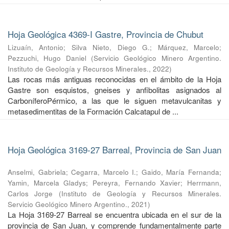
Hoja Geológica 4369-I Gastre, Provincia de Chubut
Lizuaín, Antonio
;
Silva Nieto, Diego G.
;
Márquez, Marcelo
;
Pezzuchi, Hugo Daniel
(
Servicio Geológico Minero Argentino.
Instituto de Geología y Recursos Minerales.
,
2022
)
Las rocas más antiguas reconocidas en el ámbito de la Hoja
Gastre son esquistos, gneises y anfibolitas asignados al
CarboníferoPérmico, a las que le siguen metavulcanitas y
metasedimentitas de la Formación Calcatapul de ...
Hoja Geológica 3169-27 Barreal, Provincia de San Juan
Anselmi, Gabriela
;
Cegarra, Marcelo I.
;
Gaido, María Fernanda
;
Yamin, Marcela Gladys
;
Pereyra, Fernando Xavier
;
Herrmann,
Carlos Jorge
(
Instituto de Geología y Recursos Minerales.
Servicio Geológico Minero Argentino.
,
2021
)
La Hoja 3169-27 Barreal se encuentra ubicada en el sur de la
provincia de San Juan, y comprende fundamentalmente parte