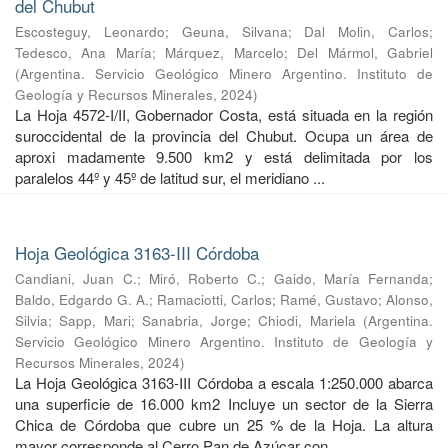
del Chubut
Escosteguy, Leonardo
;
Geuna, Silvana
;
Dal Molin, Carlos
;
Tedesco, Ana María
;
Márquez, Marcelo
;
Del Mármol, Gabriel
(
Argentina. Servicio Geológico Minero Argentino. Instituto de
Geología y Recursos Minerales
,
2024
)
La Hoja 4572-I/II, Gobernador Costa, está situada en la región
suroccidental de la provincia del Chubut. Ocupa un área de
aproxi madamente 9.500 km2 y está delimitada por los
paralelos 44º y 45º de latitud sur, el meridiano ...
Hoja Geológica 3163-III Córdoba
Candiani, Juan C.
;
Miró, Roberto C.
;
Gaido, María Fernanda
;
Baldo, Edgardo G. A.
;
Ramaciotti, Carlos
;
Ramé, Gustavo
;
Alonso,
Silvia
;
Sapp, Mari
;
Sanabria, Jorge
;
Chiodi, Mariela
(
Argentina.
Servicio Geológico Minero Argentino. Instituto de Geología y
Recursos Minerales
,
2024
)
La Hoja Geológica 3163-III Córdoba a escala 1:250.000 abarca
una superficie de 16.000 km2 Incluye un sector de la Sierra
Chica de Córdoba que cubre un 25 % de la Hoja. La altura
mayor corresponde al Cerro Pan de Azúcar con ...