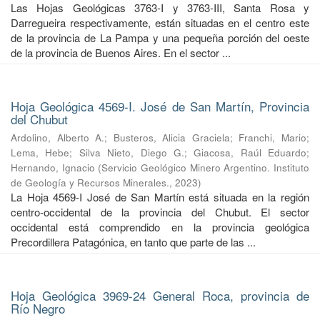
Las Hojas Geológicas 3763-I y 3763-III, Santa Rosa y
Darregueira respectivamente, están situadas en el centro este
de la provincia de La Pampa y una pequeña porción del oeste
de la provincia de Buenos Aires. En el sector ...
Hoja Geológica 4569-I. José de San Martín, Provincia
del Chubut
Ardolino, Alberto A.
;
Busteros, Alicia Graciela
;
Franchi, Mario
;
Lema, Hebe
;
Silva Nieto, Diego G.
;
Giacosa, Raúl Eduardo
;
Hernando, Ignacio
(
Servicio Geológico Minero Argentino. Instituto
de Geología y Recursos Minerales.
,
2023
)
La Hoja 4569-I José de San Martín está situada en la región
centro-occidental de la provincia del Chubut. El sector
occidental está comprendido en la provincia geológica
Precordillera Patagónica, en tanto que parte de las ...
Hoja Geológica 3969-24 General Roca, provincia de
Río Negro