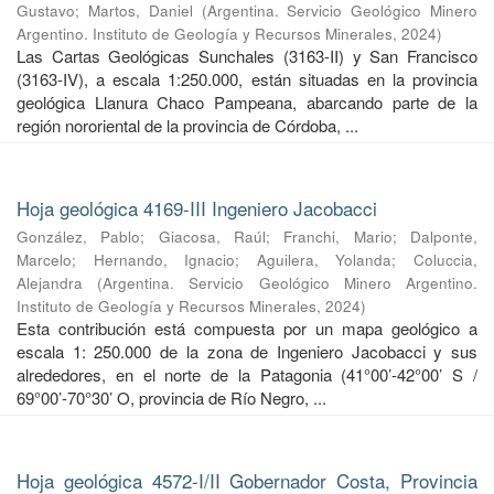
Gustavo
;
Martos, Daniel
(
Argentina. Servicio Geológico Minero
Argentino. Instituto de Geología y Recursos Minerales
,
2024
)
Las Cartas Geológicas Sunchales (3163-II) y San Francisco
(3163-IV), a escala 1:250.000, están situadas en la provincia
geológica Llanura Chaco Pampeana, abarcando parte de la
región nororiental de la provincia de Córdoba, ...
Hoja geológica 4169-III Ingeniero Jacobacci
González, Pablo
;
Giacosa, Raúl
;
Franchi, Mario
;
Dalponte,
Marcelo
;
Hernando, Ignacio
;
Aguilera, Yolanda
;
Coluccia,
Alejandra
(
Argentina. Servicio Geológico Minero Argentino.
Instituto de Geología y Recursos Minerales
,
2024
)
Esta contribución está compuesta por un mapa geológico a
escala 1: 250.000 de la zona de Ingeniero Jacobacci y sus
alrededores, en el norte de la Patagonia (41°00’-42°00’ S /
69°00’-70°30’ O, provincia de Río Negro, ...
Hoja geológica 4572-I/II Gobernador Costa, Provincia