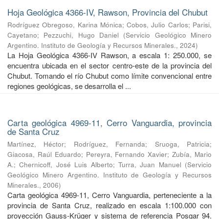
Hoja Geológica 4366-IV, Rawson, Provincia del Chubut
Rodríguez Obregoso, Karina Mónica
;
Cobos, Julio Carlos
;
Parisi,
Cayetano
;
Pezzuchi, Hugo Daniel
(
Servicio Geológico Minero
Argentino. Instituto de Geología y Recursos Minerales.
,
2024
)
La Hoja Geológica 4366-IV Rawson, a escala 1: 250.000, se
encuentra ubicada en el sector centro-este de la provincia del
Chubut. Tomando el río Chubut como límite convencional entre
regiones geológicas, se desarrolla el ...
Carta geológica 4969-11, Cerro Vanguardia, provincia
de Santa Cruz
Martínez, Héctor
;
Rodríguez, Fernanda
;
Sruoga, Patricia
;
Giacosa, Raúl Eduardo
;
Pereyra, Fernando Xavier
;
Zubía, Mario
A.
;
Chernicoff, José Luis Alberto
;
Turra, Juan Manuel
(
Servicio
Geológico Minero Argentino. Instituto de Geología y Recursos
Minerales.
,
2006
)
Carta geológica 4969-11, Cerro Vanguardia, perteneciente a la
provincia de Santa Cruz, realizado en escala 1:100.000 con
proyección Gauss-Krüger y sistema de referencia Posgar 94.