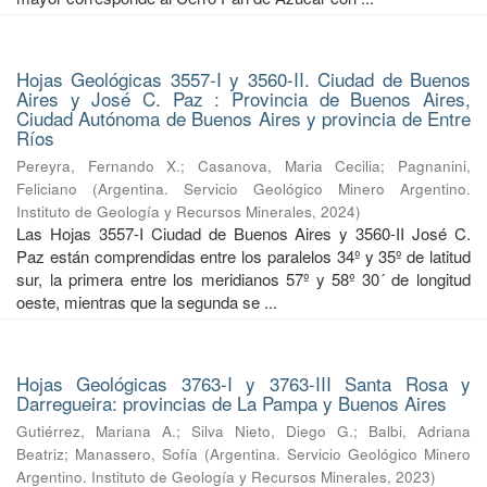
Hojas Geológicas 3557-I y 3560-II. Ciudad de Buenos
Aires y José C. Paz : Provincia de Buenos Aires,
Ciudad Autónoma de Buenos Aires y provincia de Entre
Ríos
Pereyra, Fernando X.
;
Casanova, Maria Cecilia
;
Pagnanini,
Feliciano
(
Argentina. Servicio Geológico Minero Argentino.
Instituto de Geología y Recursos Minerales
,
2024
)
Las Hojas 3557-I Ciudad de Buenos Aires y 3560-II José C.
Paz están comprendidas entre los paralelos 34º y 35º de latitud
sur, la primera entre los meridianos 57º y 58º 30´ de longitud
oeste, mientras que la segunda se ...
Hojas Geológicas 3763-I y 3763-III Santa Rosa y
Darregueira: provincias de La Pampa y Buenos Aires
Gutiérrez, Mariana A.
;
Silva Nieto, Diego G.
;
Balbi, Adriana
Beatriz
;
Manassero, Sofía
(
Argentina. Servicio Geológico Minero
Argentino. Instituto de Geología y Recursos Minerales
,
2023
)