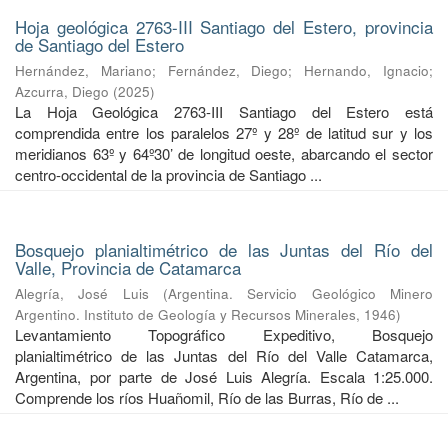
Hoja geológica 2763-III Santiago del Estero, provincia
de Santiago del Estero
Hernández, Mariano
;
Fernández, Diego
;
Hernando, Ignacio
;
Azcurra, Diego
(
2025
)
La Hoja Geológica 2763-III Santiago del Estero está
comprendida entre los paralelos 27º y 28º de latitud sur y los
meridianos 63º y 64º30’ de longitud oeste, abarcando el sector
centro-occidental de la provincia de Santiago ...
Bosquejo planialtimétrico de las Juntas del Río del
Valle, Provincia de Catamarca
Alegría, José Luis
(
Argentina. Servicio Geológico Minero
Argentino. Instituto de Geología y Recursos Minerales
,
1946
)
Levantamiento Topográfico Expeditivo, Bosquejo
planialtimétrico de las Juntas del Río del Valle Catamarca,
Argentina, por parte de José Luis Alegría. Escala 1:25.000.
Comprende los ríos Huañomil, Río de las Burras, Río de ...