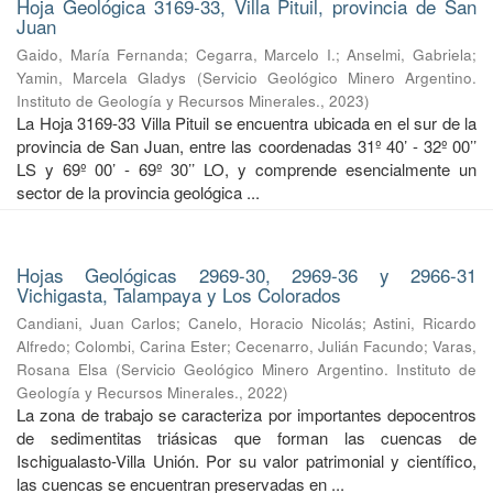
Hoja Geológica 3169-33, Villa Pituil, provincia de San
Juan
Gaido, María Fernanda
;
Cegarra, Marcelo I.
;
Anselmi, Gabriela
;
Yamin, Marcela Gladys
(
Servicio Geológico Minero Argentino.
Instituto de Geología y Recursos Minerales.
,
2023
)
La Hoja 3169-33 Villa Pituil se encuentra ubicada en el sur de la
provincia de San Juan, entre las coordenadas 31º 40’ - 32º 00’’
LS y 69º 00’ - 69º 30’’ LO, y comprende esencialmente un
sector de la provincia geológica ...
Hojas Geológicas 2969-30, 2969-36 y 2966-31
Vichigasta, Talampaya y Los Colorados
Candiani, Juan Carlos
;
Canelo, Horacio Nicolás
;
Astini, Ricardo
Alfredo
;
Colombi, Carina Ester
;
Cecenarro, Julián Facundo
;
Varas,
Rosana Elsa
(
Servicio Geológico Minero Argentino. Instituto de
Geología y Recursos Minerales.
,
2022
)
La zona de trabajo se caracteriza por importantes depocentros
de sedimentitas triásicas que forman las cuencas de
Ischigualasto-Villa Unión. Por su valor patrimonial y cientíﬁco,
las cuencas se encuentran preservadas en ...