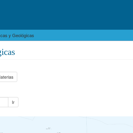
icas y Geológicas
icas
aterias
Ir