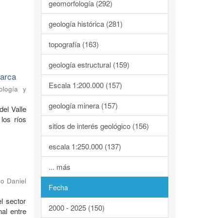
geomorfología (292)
geología histórica (281)
topografía (163)
geología estructural (159)
marca
Escala 1:200.000 (157)
ología y
geología minera (157)
del Valle
los ríos
sitios de interés geológico (156)
escala 1:250.000 (137)
... más
o Daniel
Fecha
l sector
2000 - 2025 (150)
al entre