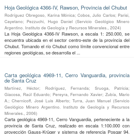
Hoja Geológica 4366-IV, Rawson, Provincia del Chubut
Rodríguez Obregoso, Karina Mónica
;
Cobos, Julio Carlos
;
Parisi,
Cayetano
;
Pezzuchi, Hugo Daniel
(
Servicio Geológico Minero
Argentino. Instituto de Geología y Recursos Minerales.
,
2024
)
La Hoja Geológica 4366-IV Rawson, a escala 1: 250.000, se
encuentra ubicada en el sector centro-este de la provincia del
Chubut. Tomando el río Chubut como límite convencional entre
regiones geológicas, se desarrolla el ...
Carta geológica 4969-11, Cerro Vanguardia, provincia
de Santa Cruz
Martínez, Héctor
;
Rodríguez, Fernanda
;
Sruoga, Patricia
;
Giacosa, Raúl Eduardo
;
Pereyra, Fernando Xavier
;
Zubía, Mario
A.
;
Chernicoff, José Luis Alberto
;
Turra, Juan Manuel
(
Servicio
Geológico Minero Argentino. Instituto de Geología y Recursos
Minerales.
,
2006
)
Carta geológica 4969-11, Cerro Vanguardia, perteneciente a la
provincia de Santa Cruz, realizado en escala 1:100.000 con
proyección Gauss-Krüger y sistema de referencia Posgar 94.