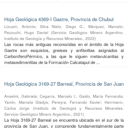
Hoja Geológica 4369-I Gastre, Provincia de Chubut
Lizuaín, Antonio
;
Silva Nieto, Diego G.
;
Márquez, Marcelo
;
Pezzuchi, Hugo Daniel
(
Servicio Geológico Minero Argentino.
Instituto de Geología y Recursos Minerales.
,
2022
)
Las rocas más antiguas reconocidas en el ámbito de la Hoja
Gastre son esquistos, gneises y anfibolitas asignados al
CarboníferoPérmico, a las que le siguen metavulcanitas y
metasedimentitas de la Formación Calcatapul de ...
Hoja Geológica 3169-27 Barreal, Provincia de San Juan
Anselmi, Gabriela
;
Cegarra, Marcelo I.
;
Gaido, María Fernanda
;
Yamin, Marcela Gladys
;
Pereyra, Fernando Xavier
;
Herrmann,
Carlos Jorge
(
Instituto de Geología y Recursos Minerales.
Servicio Geológico Minero Argentino.
,
2021
)
La Hoja 3169-27 Barreal se encuentra ubicada en el sur de la
provincia de San Juan, y comprende fundamentalmente parte