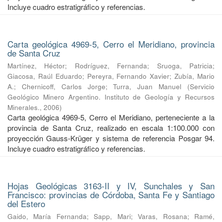
Incluye cuadro estratigráfico y referencias.
Carta geológica 4969-5, Cerro el Meridiano, provincia
de Santa Cruz
Martínez, Héctor
;
Rodríguez, Fernanda
;
Sruoga, Patricia
;
Giacosa, Raúl Eduardo
;
Pereyra, Fernando Xavier
;
Zubía, Mario
A.
;
Chernicoff, Carlos Jorge
;
Turra, Juan Manuel
(
Servicio
Geológico Minero Argentino. Instituto de Geología y Recursos
Minerales.
,
2006
)
Carta geológica 4969-5, Cerro el Meridiano, perteneciente a la
provincia de Santa Cruz, realizado en escala 1:100.000 con
proyección Gauss-Krüger y sistema de referencia Posgar 94.
Incluye cuadro estratigráfico y referencias.
Hojas Geológicas 3163-II y IV, Sunchales y San
Francisco: provincias de Córdoba, Santa Fe y Santiago
del Estero
Gaido, María Fernanda
;
Sapp, Mari
;
Varas, Rosana
;
Ramé,