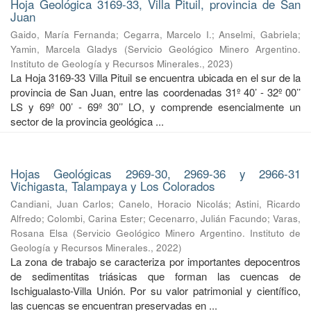
Hoja Geológica 3169-33, Villa Pituil, provincia de San
Juan
Gaido, María Fernanda
;
Cegarra, Marcelo I.
;
Anselmi, Gabriela
;
Yamin, Marcela Gladys
(
Servicio Geológico Minero Argentino.
Instituto de Geología y Recursos Minerales.
,
2023
)
La Hoja 3169-33 Villa Pituil se encuentra ubicada en el sur de la
provincia de San Juan, entre las coordenadas 31º 40’ - 32º 00’’
LS y 69º 00’ - 69º 30’’ LO, y comprende esencialmente un
sector de la provincia geológica ...
Hojas Geológicas 2969-30, 2969-36 y 2966-31
Vichigasta, Talampaya y Los Colorados
Candiani, Juan Carlos
;
Canelo, Horacio Nicolás
;
Astini, Ricardo
Alfredo
;
Colombi, Carina Ester
;
Cecenarro, Julián Facundo
;
Varas,
Rosana Elsa
(
Servicio Geológico Minero Argentino. Instituto de
Geología y Recursos Minerales.
,
2022
)
La zona de trabajo se caracteriza por importantes depocentros
de sedimentitas triásicas que forman las cuencas de
Ischigualasto-Villa Unión. Por su valor patrimonial y cientíﬁco,
las cuencas se encuentran preservadas en ...