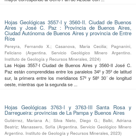
Hojas Geológicas 3557-I y 3560-II. Ciudad de Buenos
Aires y José C. Paz : Provincia de Buenos Aires,
Ciudad Autónoma de Buenos Aires y provincia de Entre
Ríos
Pereyra, Fernando X.
;
Casanova, Maria Cecilia
;
Pagnanini,
Feliciano
(
Argentina. Servicio Geológico Minero Argentino.
Instituto de Geología y Recursos Minerales
,
2024
)
Las Hojas 3557-I Ciudad de Buenos Aires y 3560-II José C.
Paz están comprendidas entre los paralelos 34º y 35º de latitud
sur, la primera entre los meridianos 57º y 58º 30´ de longitud
oeste, mientras que la segunda se ...
Hojas Geológicas 3763-I y 3763-III Santa Rosa y
Darregueira: provincias de La Pampa y Buenos Aires
Gutiérrez, Mariana A.
;
Silva Nieto, Diego G.
;
Balbi, Adriana
Beatriz
;
Manassero, Sofía
(
Argentina. Servicio Geológico Minero
Argentino. Instituto de Geología y Recursos Minerales
,
2023
)