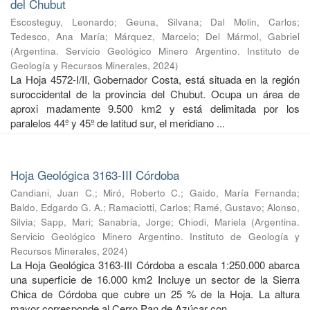
del Chubut
Escosteguy, Leonardo
;
Geuna, Silvana
;
Dal Molin, Carlos
;
Tedesco, Ana María
;
Márquez, Marcelo
;
Del Mármol, Gabriel
(
Argentina. Servicio Geológico Minero Argentino. Instituto de
Geología y Recursos Minerales
,
2024
)
La Hoja 4572-I/II, Gobernador Costa, está situada en la región
suroccidental de la provincia del Chubut. Ocupa un área de
aproxi madamente 9.500 km2 y está delimitada por los
paralelos 44º y 45º de latitud sur, el meridiano ...
Hoja Geológica 3163-III Córdoba
Candiani, Juan C.
;
Miró, Roberto C.
;
Gaido, María Fernanda
;
Baldo, Edgardo G. A.
;
Ramaciotti, Carlos
;
Ramé, Gustavo
;
Alonso,
Silvia
;
Sapp, Mari
;
Sanabria, Jorge
;
Chiodi, Mariela
(
Argentina.
Servicio Geológico Minero Argentino. Instituto de Geología y
Recursos Minerales
,
2024
)
La Hoja Geológica 3163-III Córdoba a escala 1:250.000 abarca
una superficie de 16.000 km2 Incluye un sector de la Sierra
Chica de Córdoba que cubre un 25 % de la Hoja. La altura
mayor corresponde al Cerro Pan de Azúcar con ...