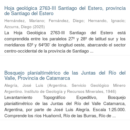
Hoja geológica 2763-III Santiago del Estero, provincia
de Santiago del Estero
Hernández, Mariano
;
Fernández, Diego
;
Hernando, Ignacio
;
Azcurra, Diego
(
2025
)
La Hoja Geológica 2763-III Santiago del Estero está
comprendida entre los paralelos 27º y 28º de latitud sur y los
meridianos 63º y 64º30’ de longitud oeste, abarcando el sector
centro-occidental de la provincia de Santiago ...
Bosquejo planialtimétrico de las Juntas del Río del
Valle, Provincia de Catamarca
Alegría, José Luis
(
Argentina. Servicio Geológico Minero
Argentino. Instituto de Geología y Recursos Minerales
,
1946
)
Levantamiento Topográfico Expeditivo, Bosquejo
planialtimétrico de las Juntas del Río del Valle Catamarca,
Argentina, por parte de José Luis Alegría. Escala 1:25.000.
Comprende los ríos Huañomil, Río de las Burras, Río de ...