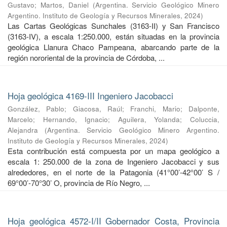
Gustavo
;
Martos, Daniel
(
Argentina. Servicio Geológico Minero
Argentino. Instituto de Geología y Recursos Minerales
,
2024
)
Las Cartas Geológicas Sunchales (3163-II) y San Francisco
(3163-IV), a escala 1:250.000, están situadas en la provincia
geológica Llanura Chaco Pampeana, abarcando parte de la
región nororiental de la provincia de Córdoba, ...
Hoja geológica 4169-III Ingeniero Jacobacci
González, Pablo
;
Giacosa, Raúl
;
Franchi, Mario
;
Dalponte,
Marcelo
;
Hernando, Ignacio
;
Aguilera, Yolanda
;
Coluccia,
Alejandra
(
Argentina. Servicio Geológico Minero Argentino.
Instituto de Geología y Recursos Minerales
,
2024
)
Esta contribución está compuesta por un mapa geológico a
escala 1: 250.000 de la zona de Ingeniero Jacobacci y sus
alrededores, en el norte de la Patagonia (41°00’-42°00’ S /
69°00’-70°30’ O, provincia de Río Negro, ...
Hoja geológica 4572-I/II Gobernador Costa, Provincia