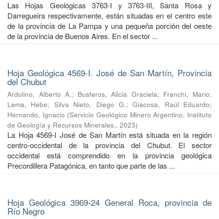
Las Hojas Geológicas 3763-I y 3763-III, Santa Rosa y
Darregueira respectivamente, están situadas en el centro este
de la provincia de La Pampa y una pequeña porción del oeste
de la provincia de Buenos Aires. En el sector ...
Hoja Geológica 4569-I. José de San Martín, Provincia
del Chubut
Ardolino, Alberto A.
;
Busteros, Alicia Graciela
;
Franchi, Mario
;
Lema, Hebe
;
Silva Nieto, Diego G.
;
Giacosa, Raúl Eduardo
;
Hernando, Ignacio
(
Servicio Geológico Minero Argentino. Instituto
de Geología y Recursos Minerales.
,
2023
)
La Hoja 4569-I José de San Martín está situada en la región
centro-occidental de la provincia del Chubut. El sector
occidental está comprendido en la provincia geológica
Precordillera Patagónica, en tanto que parte de las ...
Hoja Geológica 3969-24 General Roca, provincia de
Río Negro