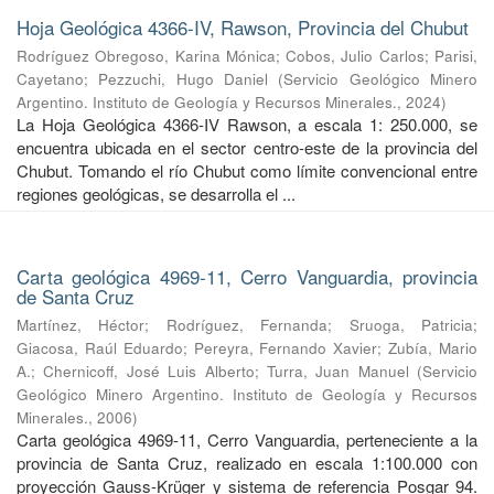
Hoja Geológica 4366-IV, Rawson, Provincia del Chubut
Rodríguez Obregoso, Karina Mónica
;
Cobos, Julio Carlos
;
Parisi,
Cayetano
;
Pezzuchi, Hugo Daniel
(
Servicio Geológico Minero
Argentino. Instituto de Geología y Recursos Minerales.
,
2024
)
La Hoja Geológica 4366-IV Rawson, a escala 1: 250.000, se
encuentra ubicada en el sector centro-este de la provincia del
Chubut. Tomando el río Chubut como límite convencional entre
regiones geológicas, se desarrolla el ...
Carta geológica 4969-11, Cerro Vanguardia, provincia
de Santa Cruz
Martínez, Héctor
;
Rodríguez, Fernanda
;
Sruoga, Patricia
;
Giacosa, Raúl Eduardo
;
Pereyra, Fernando Xavier
;
Zubía, Mario
A.
;
Chernicoff, José Luis Alberto
;
Turra, Juan Manuel
(
Servicio
Geológico Minero Argentino. Instituto de Geología y Recursos
Minerales.
,
2006
)
Carta geológica 4969-11, Cerro Vanguardia, perteneciente a la
provincia de Santa Cruz, realizado en escala 1:100.000 con
proyección Gauss-Krüger y sistema de referencia Posgar 94.