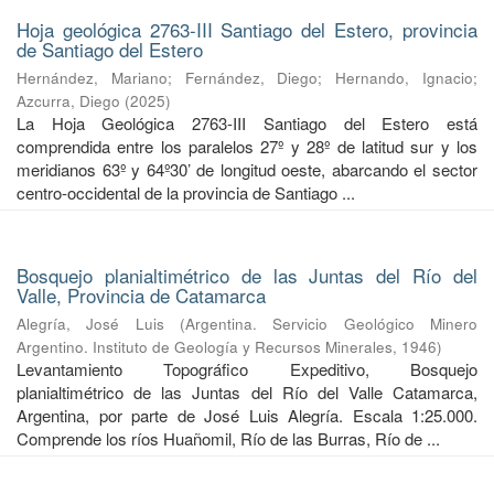
Hoja geológica 2763-III Santiago del Estero, provincia
de Santiago del Estero
Hernández, Mariano
;
Fernández, Diego
;
Hernando, Ignacio
;
Azcurra, Diego
(
2025
)
La Hoja Geológica 2763-III Santiago del Estero está
comprendida entre los paralelos 27º y 28º de latitud sur y los
meridianos 63º y 64º30’ de longitud oeste, abarcando el sector
centro-occidental de la provincia de Santiago ...
Bosquejo planialtimétrico de las Juntas del Río del
Valle, Provincia de Catamarca
Alegría, José Luis
(
Argentina. Servicio Geológico Minero
Argentino. Instituto de Geología y Recursos Minerales
,
1946
)
Levantamiento Topográfico Expeditivo, Bosquejo
planialtimétrico de las Juntas del Río del Valle Catamarca,
Argentina, por parte de José Luis Alegría. Escala 1:25.000.
Comprende los ríos Huañomil, Río de las Burras, Río de ...