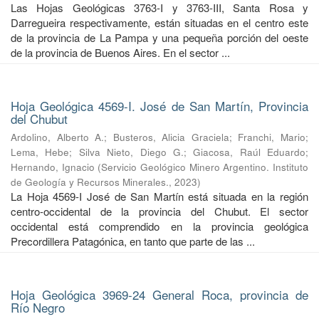
Las Hojas Geológicas 3763-I y 3763-III, Santa Rosa y
Darregueira respectivamente, están situadas en el centro este
de la provincia de La Pampa y una pequeña porción del oeste
de la provincia de Buenos Aires. En el sector ...
Hoja Geológica 4569-I. José de San Martín, Provincia
del Chubut
Ardolino, Alberto A.
;
Busteros, Alicia Graciela
;
Franchi, Mario
;
Lema, Hebe
;
Silva Nieto, Diego G.
;
Giacosa, Raúl Eduardo
;
Hernando, Ignacio
(
Servicio Geológico Minero Argentino. Instituto
de Geología y Recursos Minerales.
,
2023
)
La Hoja 4569-I José de San Martín está situada en la región
centro-occidental de la provincia del Chubut. El sector
occidental está comprendido en la provincia geológica
Precordillera Patagónica, en tanto que parte de las ...
Hoja Geológica 3969-24 General Roca, provincia de
Río Negro