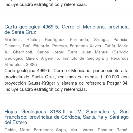
Incluye cuadro estratigráfico y referencias.
Carta geológica 4969-5, Cerro el Meridiano, provincia
de Santa Cruz
Martínez, Héctor
;
Rodríguez, Fernanda
;
Sruoga, Patricia
;
Giacosa, Raúl Eduardo
;
Pereyra, Fernando Xavier
;
Zubía, Mario
A.
;
Chernicoff, Carlos Jorge
;
Turra, Juan Manuel
(
Servicio
Geológico Minero Argentino. Instituto de Geología y Recursos
Minerales.
,
2006
)
Carta geológica 4969-5, Cerro el Meridiano, perteneciente a la
provincia de Santa Cruz, realizado en escala 1:100.000 con
proyección Gauss-Krüger y sistema de referencia Posgar 94.
Incluye cuadro estratigráfico y referencias.
Hojas Geológicas 3163-II y IV, Sunchales y San
Francisco: provincias de Córdoba, Santa Fe y Santiago
del Estero
Gaido, María Fernanda
;
Sapp, Mari
;
Varas, Rosana
;
Ramé,