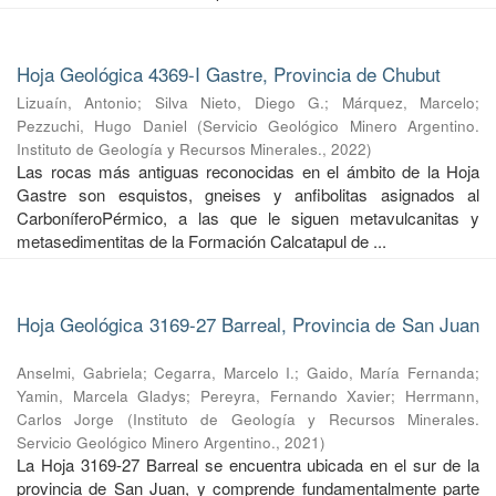
Hoja Geológica 4369-I Gastre, Provincia de Chubut
Lizuaín, Antonio
;
Silva Nieto, Diego G.
;
Márquez, Marcelo
;
Pezzuchi, Hugo Daniel
(
Servicio Geológico Minero Argentino.
Instituto de Geología y Recursos Minerales.
,
2022
)
Las rocas más antiguas reconocidas en el ámbito de la Hoja
Gastre son esquistos, gneises y anfibolitas asignados al
CarboníferoPérmico, a las que le siguen metavulcanitas y
metasedimentitas de la Formación Calcatapul de ...
Hoja Geológica 3169-27 Barreal, Provincia de San Juan
Anselmi, Gabriela
;
Cegarra, Marcelo I.
;
Gaido, María Fernanda
;
Yamin, Marcela Gladys
;
Pereyra, Fernando Xavier
;
Herrmann,
Carlos Jorge
(
Instituto de Geología y Recursos Minerales.
Servicio Geológico Minero Argentino.
,
2021
)
La Hoja 3169-27 Barreal se encuentra ubicada en el sur de la
provincia de San Juan, y comprende fundamentalmente parte