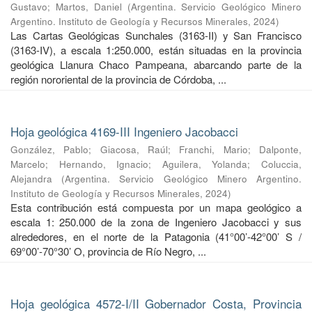
Gustavo
;
Martos, Daniel
(
Argentina. Servicio Geológico Minero
Argentino. Instituto de Geología y Recursos Minerales
,
2024
)
Las Cartas Geológicas Sunchales (3163-II) y San Francisco
(3163-IV), a escala 1:250.000, están situadas en la provincia
geológica Llanura Chaco Pampeana, abarcando parte de la
región nororiental de la provincia de Córdoba, ...
Hoja geológica 4169-III Ingeniero Jacobacci
González, Pablo
;
Giacosa, Raúl
;
Franchi, Mario
;
Dalponte,
Marcelo
;
Hernando, Ignacio
;
Aguilera, Yolanda
;
Coluccia,
Alejandra
(
Argentina. Servicio Geológico Minero Argentino.
Instituto de Geología y Recursos Minerales
,
2024
)
Esta contribución está compuesta por un mapa geológico a
escala 1: 250.000 de la zona de Ingeniero Jacobacci y sus
alrededores, en el norte de la Patagonia (41°00’-42°00’ S /
69°00’-70°30’ O, provincia de Río Negro, ...
Hoja geológica 4572-I/II Gobernador Costa, Provincia