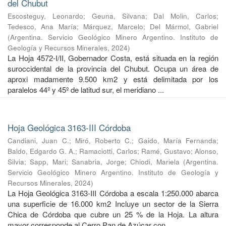
del Chubut
Escosteguy, Leonardo
;
Geuna, Silvana
;
Dal Molin, Carlos
;
Tedesco, Ana María
;
Márquez, Marcelo
;
Del Mármol, Gabriel
(
Argentina. Servicio Geológico Minero Argentino. Instituto de
Geología y Recursos Minerales
,
2024
)
La Hoja 4572-I/II, Gobernador Costa, está situada en la región
suroccidental de la provincia del Chubut. Ocupa un área de
aproxi madamente 9.500 km2 y está delimitada por los
paralelos 44º y 45º de latitud sur, el meridiano ...
Hoja Geológica 3163-III Córdoba
Candiani, Juan C.
;
Miró, Roberto C.
;
Gaido, María Fernanda
;
Baldo, Edgardo G. A.
;
Ramaciotti, Carlos
;
Ramé, Gustavo
;
Alonso,
Silvia
;
Sapp, Mari
;
Sanabria, Jorge
;
Chiodi, Mariela
(
Argentina.
Servicio Geológico Minero Argentino. Instituto de Geología y
Recursos Minerales
,
2024
)
La Hoja Geológica 3163-III Córdoba a escala 1:250.000 abarca
una superficie de 16.000 km2 Incluye un sector de la Sierra
Chica de Córdoba que cubre un 25 % de la Hoja. La altura
mayor corresponde al Cerro Pan de Azúcar con ...