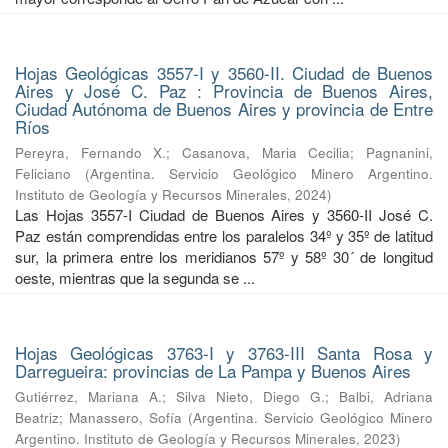
Hojas Geológicas 3557-I y 3560-II. Ciudad de Buenos
Aires y José C. Paz : Provincia de Buenos Aires,
Ciudad Autónoma de Buenos Aires y provincia de Entre
Ríos
Pereyra, Fernando X.
;
Casanova, Maria Cecilia
;
Pagnanini,
Feliciano
(
Argentina. Servicio Geológico Minero Argentino.
Instituto de Geología y Recursos Minerales
,
2024
)
Las Hojas 3557-I Ciudad de Buenos Aires y 3560-II José C.
Paz están comprendidas entre los paralelos 34º y 35º de latitud
sur, la primera entre los meridianos 57º y 58º 30´ de longitud
oeste, mientras que la segunda se ...
Hojas Geológicas 3763-I y 3763-III Santa Rosa y
Darregueira: provincias de La Pampa y Buenos Aires
Gutiérrez, Mariana A.
;
Silva Nieto, Diego G.
;
Balbi, Adriana
Beatriz
;
Manassero, Sofía
(
Argentina. Servicio Geológico Minero
Argentino. Instituto de Geología y Recursos Minerales
,
2023
)