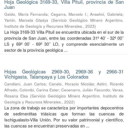
Hoja Geológica 3169-33, Villa Pituil, provincia de San
Juan
Gaido, María Fernanda
;
Cegarra, Marcelo I.
;
Anselmi, Gabriela
;
Yamin, Marcela Gladys
(
Servicio Geológico Minero Argentino.
Instituto de Geología y Recursos Minerales.
,
2023
)
La Hoja 3169-33 Villa Pituil se encuentra ubicada en el sur de la
provincia de San Juan, entre las coordenadas 31º 40’ - 32º 00’’
LS y 69º 00’ - 69º 30’’ LO, y comprende esencialmente un
sector de la provincia geológica ...
Hojas Geológicas 2969-30, 2969-36 y 2966-31
Vichigasta, Talampaya y Los Colorados
Candiani, Juan Carlos
;
Canelo, Horacio Nicolás
;
Astini, Ricardo
Alfredo
;
Colombi, Carina Ester
;
Cecenarro, Julián Facundo
;
Varas,
Rosana Elsa
(
Servicio Geológico Minero Argentino. Instituto de
Geología y Recursos Minerales.
,
2022
)
La zona de trabajo se caracteriza por importantes depocentros
de sedimentitas triásicas que forman las cuencas de
Ischigualasto-Villa Unión. Por su valor patrimonial y cientíﬁco,
las cuencas se encuentran preservadas en ...