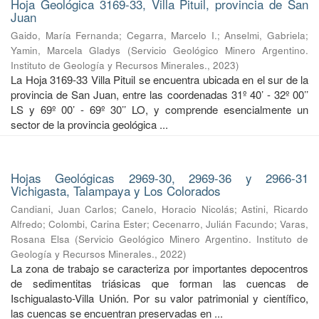
Hoja Geológica 3169-33, Villa Pituil, provincia de San
Juan
Gaido, María Fernanda
;
Cegarra, Marcelo I.
;
Anselmi, Gabriela
;
Yamin, Marcela Gladys
(
Servicio Geológico Minero Argentino.
Instituto de Geología y Recursos Minerales.
,
2023
)
La Hoja 3169-33 Villa Pituil se encuentra ubicada en el sur de la
provincia de San Juan, entre las coordenadas 31º 40’ - 32º 00’’
LS y 69º 00’ - 69º 30’’ LO, y comprende esencialmente un
sector de la provincia geológica ...
Hojas Geológicas 2969-30, 2969-36 y 2966-31
Vichigasta, Talampaya y Los Colorados
Candiani, Juan Carlos
;
Canelo, Horacio Nicolás
;
Astini, Ricardo
Alfredo
;
Colombi, Carina Ester
;
Cecenarro, Julián Facundo
;
Varas,
Rosana Elsa
(
Servicio Geológico Minero Argentino. Instituto de
Geología y Recursos Minerales.
,
2022
)
La zona de trabajo se caracteriza por importantes depocentros
de sedimentitas triásicas que forman las cuencas de
Ischigualasto-Villa Unión. Por su valor patrimonial y cientíﬁco,
las cuencas se encuentran preservadas en ...