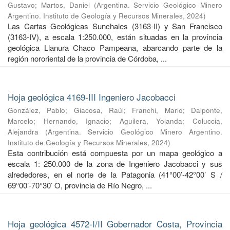
Gustavo
;
Martos, Daniel
(
Argentina. Servicio Geológico Minero
Argentino. Instituto de Geología y Recursos Minerales
,
2024
)
Las Cartas Geológicas Sunchales (3163-II) y San Francisco
(3163-IV), a escala 1:250.000, están situadas en la provincia
geológica Llanura Chaco Pampeana, abarcando parte de la
región nororiental de la provincia de Córdoba, ...
Hoja geológica 4169-III Ingeniero Jacobacci
González, Pablo
;
Giacosa, Raúl
;
Franchi, Mario
;
Dalponte,
Marcelo
;
Hernando, Ignacio
;
Aguilera, Yolanda
;
Coluccia,
Alejandra
(
Argentina. Servicio Geológico Minero Argentino.
Instituto de Geología y Recursos Minerales
,
2024
)
Esta contribución está compuesta por un mapa geológico a
escala 1: 250.000 de la zona de Ingeniero Jacobacci y sus
alrededores, en el norte de la Patagonia (41°00’-42°00’ S /
69°00’-70°30’ O, provincia de Río Negro, ...
Hoja geológica 4572-I/II Gobernador Costa, Provincia