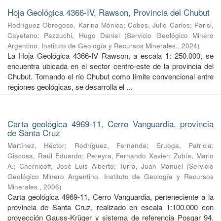
Hoja Geológica 4366-IV, Rawson, Provincia del Chubut
Rodríguez Obregoso, Karina Mónica
;
Cobos, Julio Carlos
;
Parisi,
Cayetano
;
Pezzuchi, Hugo Daniel
(
Servicio Geológico Minero
Argentino. Instituto de Geología y Recursos Minerales.
,
2024
)
La Hoja Geológica 4366-IV Rawson, a escala 1: 250.000, se
encuentra ubicada en el sector centro-este de la provincia del
Chubut. Tomando el río Chubut como límite convencional entre
regiones geológicas, se desarrolla el ...
Carta geológica 4969-11, Cerro Vanguardia, provincia
de Santa Cruz
Martínez, Héctor
;
Rodríguez, Fernanda
;
Sruoga, Patricia
;
Giacosa, Raúl Eduardo
;
Pereyra, Fernando Xavier
;
Zubía, Mario
A.
;
Chernicoff, José Luis Alberto
;
Turra, Juan Manuel
(
Servicio
Geológico Minero Argentino. Instituto de Geología y Recursos
Minerales.
,
2006
)
Carta geológica 4969-11, Cerro Vanguardia, perteneciente a la
provincia de Santa Cruz, realizado en escala 1:100.000 con
proyección Gauss-Krüger y sistema de referencia Posgar 94.