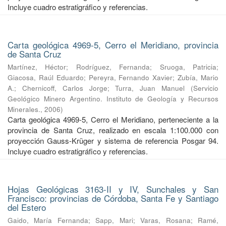
Incluye cuadro estratigráfico y referencias.
Carta geológica 4969-5, Cerro el Meridiano, provincia
de Santa Cruz
Martínez, Héctor
;
Rodríguez, Fernanda
;
Sruoga, Patricia
;
Giacosa, Raúl Eduardo
;
Pereyra, Fernando Xavier
;
Zubía, Mario
A.
;
Chernicoff, Carlos Jorge
;
Turra, Juan Manuel
(
Servicio
Geológico Minero Argentino. Instituto de Geología y Recursos
Minerales.
,
2006
)
Carta geológica 4969-5, Cerro el Meridiano, perteneciente a la
provincia de Santa Cruz, realizado en escala 1:100.000 con
proyección Gauss-Krüger y sistema de referencia Posgar 94.
Incluye cuadro estratigráfico y referencias.
Hojas Geológicas 3163-II y IV, Sunchales y San
Francisco: provincias de Córdoba, Santa Fe y Santiago
del Estero
Gaido, María Fernanda
;
Sapp, Mari
;
Varas, Rosana
;
Ramé,