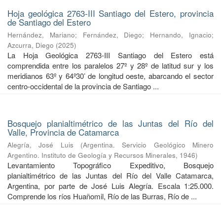
Hoja geológica 2763-III Santiago del Estero, provincia
de Santiago del Estero
Hernández, Mariano
;
Fernández, Diego
;
Hernando, Ignacio
;
Azcurra, Diego
(
2025
)
La Hoja Geológica 2763-III Santiago del Estero está
comprendida entre los paralelos 27º y 28º de latitud sur y los
meridianos 63º y 64º30’ de longitud oeste, abarcando el sector
centro-occidental de la provincia de Santiago ...
Bosquejo planialtimétrico de las Juntas del Río del
Valle, Provincia de Catamarca
Alegría, José Luis
(
Argentina. Servicio Geológico Minero
Argentino. Instituto de Geología y Recursos Minerales
,
1946
)
Levantamiento Topográfico Expeditivo, Bosquejo
planialtimétrico de las Juntas del Río del Valle Catamarca,
Argentina, por parte de José Luis Alegría. Escala 1:25.000.
Comprende los ríos Huañomil, Río de las Burras, Río de ...