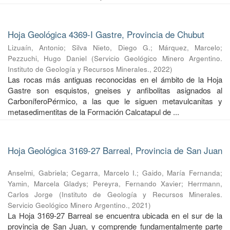
Hoja Geológica 4369-I Gastre, Provincia de Chubut
Lizuaín, Antonio
;
Silva Nieto, Diego G.
;
Márquez, Marcelo
;
Pezzuchi, Hugo Daniel
(
Servicio Geológico Minero Argentino.
Instituto de Geología y Recursos Minerales.
,
2022
)
Las rocas más antiguas reconocidas en el ámbito de la Hoja
Gastre son esquistos, gneises y anfibolitas asignados al
CarboníferoPérmico, a las que le siguen metavulcanitas y
metasedimentitas de la Formación Calcatapul de ...
Hoja Geológica 3169-27 Barreal, Provincia de San Juan
Anselmi, Gabriela
;
Cegarra, Marcelo I.
;
Gaido, María Fernanda
;
Yamin, Marcela Gladys
;
Pereyra, Fernando Xavier
;
Herrmann,
Carlos Jorge
(
Instituto de Geología y Recursos Minerales.
Servicio Geológico Minero Argentino.
,
2021
)
La Hoja 3169-27 Barreal se encuentra ubicada en el sur de la
provincia de San Juan, y comprende fundamentalmente parte