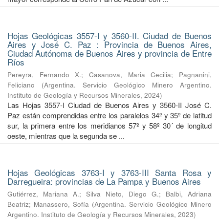
Hojas Geológicas 3557-I y 3560-II. Ciudad de Buenos
Aires y José C. Paz : Provincia de Buenos Aires,
Ciudad Autónoma de Buenos Aires y provincia de Entre
Ríos
Pereyra, Fernando X.
;
Casanova, Maria Cecilia
;
Pagnanini,
Feliciano
(
Argentina. Servicio Geológico Minero Argentino.
Instituto de Geología y Recursos Minerales
,
2024
)
Las Hojas 3557-I Ciudad de Buenos Aires y 3560-II José C.
Paz están comprendidas entre los paralelos 34º y 35º de latitud
sur, la primera entre los meridianos 57º y 58º 30´ de longitud
oeste, mientras que la segunda se ...
Hojas Geológicas 3763-I y 3763-III Santa Rosa y
Darregueira: provincias de La Pampa y Buenos Aires
Gutiérrez, Mariana A.
;
Silva Nieto, Diego G.
;
Balbi, Adriana
Beatriz
;
Manassero, Sofía
(
Argentina. Servicio Geológico Minero
Argentino. Instituto de Geología y Recursos Minerales
,
2023
)