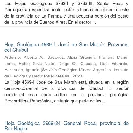
Las Hojas Geológicas 3763-I y 3763-III, Santa Rosa y
Darregueira respectivamente, están situadas en el centro este
de la provincia de La Pampa y una pequeña porción del oeste
de la provincia de Buenos Aires. En el sector ...
Hoja Geológica 4569-I. José de San Martín, Provincia
del Chubut
Ardolino, Alberto A.
;
Busteros, Alicia Graciela
;
Franchi, Mario
;
Lema, Hebe
;
Silva Nieto, Diego G.
;
Giacosa, Raúl Eduardo
;
Hernando, Ignacio
(
Servicio Geológico Minero Argentino. Instituto
de Geología y Recursos Minerales.
,
2023
)
La Hoja 4569-I José de San Martín está situada en la región
centro-occidental de la provincia del Chubut. El sector
occidental está comprendido en la provincia geológica
Precordillera Patagónica, en tanto que parte de las ...
Hoja Geológica 3969-24 General Roca, provincia de
Río Negro