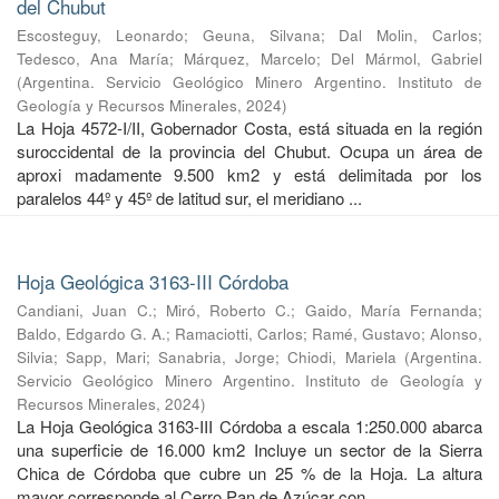
del Chubut
Escosteguy, Leonardo
;
Geuna, Silvana
;
Dal Molin, Carlos
;
Tedesco, Ana María
;
Márquez, Marcelo
;
Del Mármol, Gabriel
(
Argentina. Servicio Geológico Minero Argentino. Instituto de
Geología y Recursos Minerales
,
2024
)
La Hoja 4572-I/II, Gobernador Costa, está situada en la región
suroccidental de la provincia del Chubut. Ocupa un área de
aproxi madamente 9.500 km2 y está delimitada por los
paralelos 44º y 45º de latitud sur, el meridiano ...
Hoja Geológica 3163-III Córdoba
Candiani, Juan C.
;
Miró, Roberto C.
;
Gaido, María Fernanda
;
Baldo, Edgardo G. A.
;
Ramaciotti, Carlos
;
Ramé, Gustavo
;
Alonso,
Silvia
;
Sapp, Mari
;
Sanabria, Jorge
;
Chiodi, Mariela
(
Argentina.
Servicio Geológico Minero Argentino. Instituto de Geología y
Recursos Minerales
,
2024
)
La Hoja Geológica 3163-III Córdoba a escala 1:250.000 abarca
una superficie de 16.000 km2 Incluye un sector de la Sierra
Chica de Córdoba que cubre un 25 % de la Hoja. La altura
mayor corresponde al Cerro Pan de Azúcar con ...