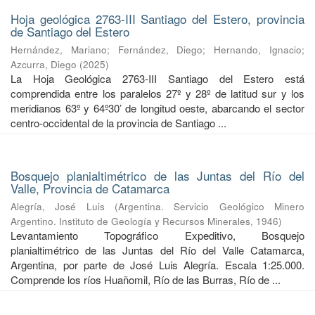
Hoja geológica 2763-III Santiago del Estero, provincia
de Santiago del Estero
Hernández, Mariano
;
Fernández, Diego
;
Hernando, Ignacio
;
Azcurra, Diego
(
2025
)
La Hoja Geológica 2763-III Santiago del Estero está
comprendida entre los paralelos 27º y 28º de latitud sur y los
meridianos 63º y 64º30’ de longitud oeste, abarcando el sector
centro-occidental de la provincia de Santiago ...
Bosquejo planialtimétrico de las Juntas del Río del
Valle, Provincia de Catamarca
Alegría, José Luis
(
Argentina. Servicio Geológico Minero
Argentino. Instituto de Geología y Recursos Minerales
,
1946
)
Levantamiento Topográfico Expeditivo, Bosquejo
planialtimétrico de las Juntas del Río del Valle Catamarca,
Argentina, por parte de José Luis Alegría. Escala 1:25.000.
Comprende los ríos Huañomil, Río de las Burras, Río de ...