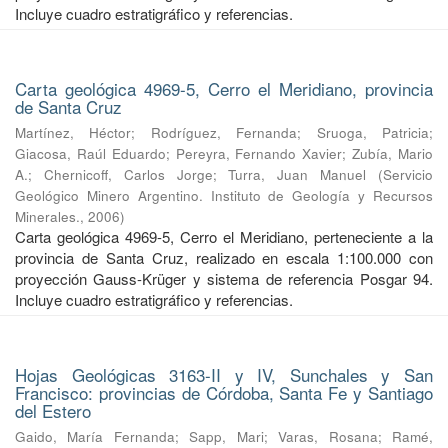
Incluye cuadro estratigráfico y referencias.
Carta geológica 4969-5, Cerro el Meridiano, provincia
de Santa Cruz
Martínez, Héctor
;
Rodríguez, Fernanda
;
Sruoga, Patricia
;
Giacosa, Raúl Eduardo
;
Pereyra, Fernando Xavier
;
Zubía, Mario
A.
;
Chernicoff, Carlos Jorge
;
Turra, Juan Manuel
(
Servicio
Geológico Minero Argentino. Instituto de Geología y Recursos
Minerales.
,
2006
)
Carta geológica 4969-5, Cerro el Meridiano, perteneciente a la
provincia de Santa Cruz, realizado en escala 1:100.000 con
proyección Gauss-Krüger y sistema de referencia Posgar 94.
Incluye cuadro estratigráfico y referencias.
Hojas Geológicas 3163-II y IV, Sunchales y San
Francisco: provincias de Córdoba, Santa Fe y Santiago
del Estero
Gaido, María Fernanda
;
Sapp, Mari
;
Varas, Rosana
;
Ramé,