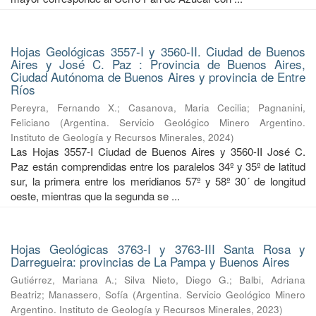
Hojas Geológicas 3557-I y 3560-II. Ciudad de Buenos
Aires y José C. Paz : Provincia de Buenos Aires,
Ciudad Autónoma de Buenos Aires y provincia de Entre
Ríos
Pereyra, Fernando X.
;
Casanova, Maria Cecilia
;
Pagnanini,
Feliciano
(
Argentina. Servicio Geológico Minero Argentino.
Instituto de Geología y Recursos Minerales
,
2024
)
Las Hojas 3557-I Ciudad de Buenos Aires y 3560-II José C.
Paz están comprendidas entre los paralelos 34º y 35º de latitud
sur, la primera entre los meridianos 57º y 58º 30´ de longitud
oeste, mientras que la segunda se ...
Hojas Geológicas 3763-I y 3763-III Santa Rosa y
Darregueira: provincias de La Pampa y Buenos Aires
Gutiérrez, Mariana A.
;
Silva Nieto, Diego G.
;
Balbi, Adriana
Beatriz
;
Manassero, Sofía
(
Argentina. Servicio Geológico Minero
Argentino. Instituto de Geología y Recursos Minerales
,
2023
)