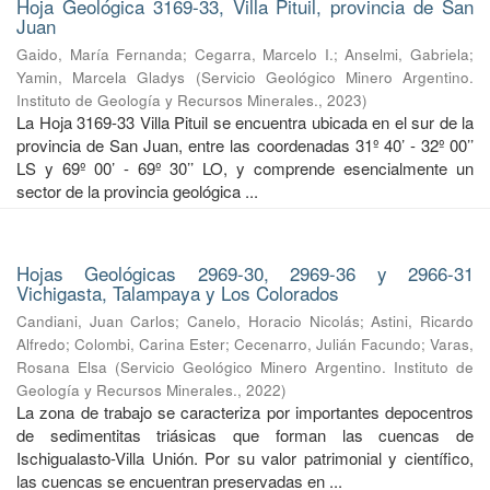
Hoja Geológica 3169-33, Villa Pituil, provincia de San
Juan
Gaido, María Fernanda
;
Cegarra, Marcelo I.
;
Anselmi, Gabriela
;
Yamin, Marcela Gladys
(
Servicio Geológico Minero Argentino.
Instituto de Geología y Recursos Minerales.
,
2023
)
La Hoja 3169-33 Villa Pituil se encuentra ubicada en el sur de la
provincia de San Juan, entre las coordenadas 31º 40’ - 32º 00’’
LS y 69º 00’ - 69º 30’’ LO, y comprende esencialmente un
sector de la provincia geológica ...
Hojas Geológicas 2969-30, 2969-36 y 2966-31
Vichigasta, Talampaya y Los Colorados
Candiani, Juan Carlos
;
Canelo, Horacio Nicolás
;
Astini, Ricardo
Alfredo
;
Colombi, Carina Ester
;
Cecenarro, Julián Facundo
;
Varas,
Rosana Elsa
(
Servicio Geológico Minero Argentino. Instituto de
Geología y Recursos Minerales.
,
2022
)
La zona de trabajo se caracteriza por importantes depocentros
de sedimentitas triásicas que forman las cuencas de
Ischigualasto-Villa Unión. Por su valor patrimonial y cientíﬁco,
las cuencas se encuentran preservadas en ...