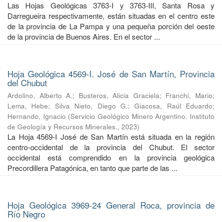
Las Hojas Geológicas 3763-I y 3763-III, Santa Rosa y
Darregueira respectivamente, están situadas en el centro este
de la provincia de La Pampa y una pequeña porción del oeste
de la provincia de Buenos Aires. En el sector ...
Hoja Geológica 4569-I. José de San Martín, Provincia
del Chubut
Ardolino, Alberto A.
;
Busteros, Alicia Graciela
;
Franchi, Mario
;
Lema, Hebe
;
Silva Nieto, Diego G.
;
Giacosa, Raúl Eduardo
;
Hernando, Ignacio
(
Servicio Geológico Minero Argentino. Instituto
de Geología y Recursos Minerales.
,
2023
)
La Hoja 4569-I José de San Martín está situada en la región
centro-occidental de la provincia del Chubut. El sector
occidental está comprendido en la provincia geológica
Precordillera Patagónica, en tanto que parte de las ...
Hoja Geológica 3969-24 General Roca, provincia de
Río Negro