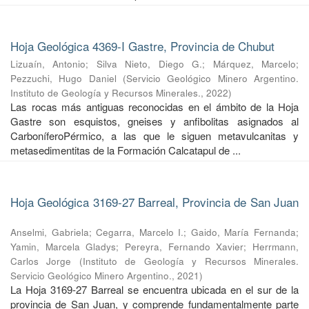
Hoja Geológica 4369-I Gastre, Provincia de Chubut
Lizuaín, Antonio
;
Silva Nieto, Diego G.
;
Márquez, Marcelo
;
Pezzuchi, Hugo Daniel
(
Servicio Geológico Minero Argentino.
Instituto de Geología y Recursos Minerales.
,
2022
)
Las rocas más antiguas reconocidas en el ámbito de la Hoja
Gastre son esquistos, gneises y anfibolitas asignados al
CarboníferoPérmico, a las que le siguen metavulcanitas y
metasedimentitas de la Formación Calcatapul de ...
Hoja Geológica 3169-27 Barreal, Provincia de San Juan
Anselmi, Gabriela
;
Cegarra, Marcelo I.
;
Gaido, María Fernanda
;
Yamin, Marcela Gladys
;
Pereyra, Fernando Xavier
;
Herrmann,
Carlos Jorge
(
Instituto de Geología y Recursos Minerales.
Servicio Geológico Minero Argentino.
,
2021
)
La Hoja 3169-27 Barreal se encuentra ubicada en el sur de la
provincia de San Juan, y comprende fundamentalmente parte