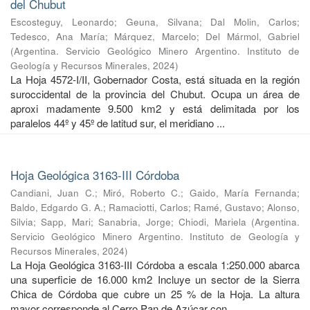
del Chubut
Escosteguy, Leonardo
;
Geuna, Silvana
;
Dal Molin, Carlos
;
Tedesco, Ana María
;
Márquez, Marcelo
;
Del Mármol, Gabriel
(
Argentina. Servicio Geológico Minero Argentino. Instituto de
Geología y Recursos Minerales
,
2024
)
La Hoja 4572-I/II, Gobernador Costa, está situada en la región
suroccidental de la provincia del Chubut. Ocupa un área de
aproxi madamente 9.500 km2 y está delimitada por los
paralelos 44º y 45º de latitud sur, el meridiano ...
Hoja Geológica 3163-III Córdoba
Candiani, Juan C.
;
Miró, Roberto C.
;
Gaido, María Fernanda
;
Baldo, Edgardo G. A.
;
Ramaciotti, Carlos
;
Ramé, Gustavo
;
Alonso,
Silvia
;
Sapp, Mari
;
Sanabria, Jorge
;
Chiodi, Mariela
(
Argentina.
Servicio Geológico Minero Argentino. Instituto de Geología y
Recursos Minerales
,
2024
)
La Hoja Geológica 3163-III Córdoba a escala 1:250.000 abarca
una superficie de 16.000 km2 Incluye un sector de la Sierra
Chica de Córdoba que cubre un 25 % de la Hoja. La altura
mayor corresponde al Cerro Pan de Azúcar con ...