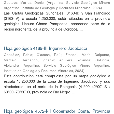
Gustavo
;
Martos, Daniel
(
Argentina. Servicio Geológico Minero
Argentino. Instituto de Geología y Recursos Minerales
,
2024
)
Las Cartas Geológicas Sunchales (3163-II) y San Francisco
(3163-IV), a escala 1:250.000, están situadas en la provincia
geológica Llanura Chaco Pampeana, abarcando parte de la
región nororiental de la provincia de Córdoba, ...
Hoja geológica 4169-III Ingeniero Jacobacci
González, Pablo
;
Giacosa, Raúl
;
Franchi, Mario
;
Dalponte,
Marcelo
;
Hernando, Ignacio
;
Aguilera, Yolanda
;
Coluccia,
Alejandra
(
Argentina. Servicio Geológico Minero Argentino.
Instituto de Geología y Recursos Minerales
,
2024
)
Esta contribución está compuesta por un mapa geológico a
escala 1: 250.000 de la zona de Ingeniero Jacobacci y sus
alrededores, en el norte de la Patagonia (41°00’-42°00’ S /
69°00’-70°30’ O, provincia de Río Negro, ...
Hoja geológica 4572-I/II Gobernador Costa, Provincia