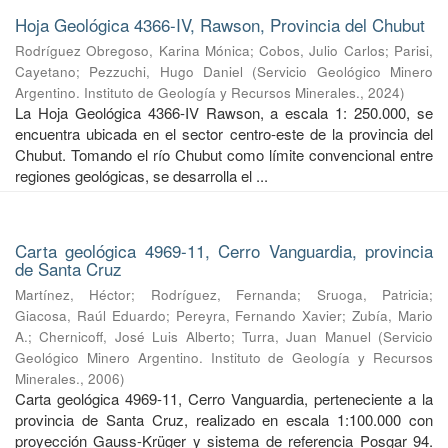
Hoja Geológica 4366-IV, Rawson, Provincia del Chubut
Rodríguez Obregoso, Karina Mónica
;
Cobos, Julio Carlos
;
Parisi,
Cayetano
;
Pezzuchi, Hugo Daniel
(
Servicio Geológico Minero
Argentino. Instituto de Geología y Recursos Minerales.
,
2024
)
La Hoja Geológica 4366-IV Rawson, a escala 1: 250.000, se
encuentra ubicada en el sector centro-este de la provincia del
Chubut. Tomando el río Chubut como límite convencional entre
regiones geológicas, se desarrolla el ...
Carta geológica 4969-11, Cerro Vanguardia, provincia
de Santa Cruz
Martínez, Héctor
;
Rodríguez, Fernanda
;
Sruoga, Patricia
;
Giacosa, Raúl Eduardo
;
Pereyra, Fernando Xavier
;
Zubía, Mario
A.
;
Chernicoff, José Luis Alberto
;
Turra, Juan Manuel
(
Servicio
Geológico Minero Argentino. Instituto de Geología y Recursos
Minerales.
,
2006
)
Carta geológica 4969-11, Cerro Vanguardia, perteneciente a la
provincia de Santa Cruz, realizado en escala 1:100.000 con
proyección Gauss-Krüger y sistema de referencia Posgar 94.