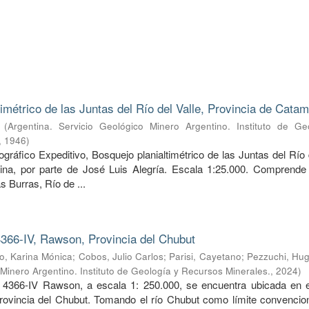
timétrico de las Juntas del Río del Valle, Provincia de Cata
(
Argentina. Servicio Geológico Minero Argentino. Instituto de Ge
,
1946
)
ráfico Expeditivo, Bosquejo planialtimétrico de las Juntas del Río 
ina, por parte de José Luis Alegría. Escala 1:25.000. Comprende 
s Burras, Río de ...
366-IV, Rawson, Provincia del Chubut
, Karina Mónica
;
Cobos, Julio Carlos
;
Parisi, Cayetano
;
Pezzuchi, Hug
 Minero Argentino. Instituto de Geología y Recursos Minerales.
,
2024
)
 4366-IV Rawson, a escala 1: 250.000, se encuentra ubicada en e
provincia del Chubut. Tomando el río Chubut como límite convencion