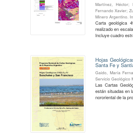
Martínez, Héctor
;
Fernando Xavier
;
Zu
Minero Argentino. I
Carta geológica 4
realizado en escal
Incluye cuadro estra
Hojas Geológicas
Santa Fe y Santi
Gaido, María Fern
Servicio Geológico 
Las Cartas Geológ
están situadas en 
nororiental de la pr