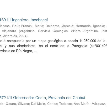
169-III Ingeniero Jacobacci
iacosa, Raúl
;
Franchi, Mario
;
Dalponte, Marcelo
;
Hernando, Ignacio
;
, Alejandra
(
Argentina. Servicio Geológico Minero Argentino. Inst
s Minerales
,
2024
)
 está compuesta por un mapa geológico a escala 1: 250.000 de la
ci y sus alrededores, en el norte de la Patagonia (41°00’-42
ovincia de Río Negro, ...
572-I/II Gobernador Costa, Provincia del Chubut
rdo
;
Geuna, Silvana
;
Dal Molin, Carlos
;
Tedesco, Ana María
;
Márquez, 