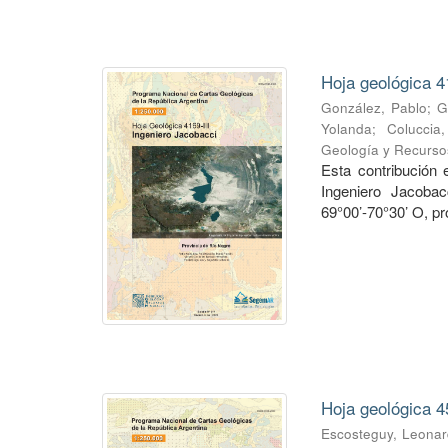
Hoja geológica 4
González, Pablo
;
G
Yolanda
;
Coluccia
Geología y Recurso
Esta contribución
Ingeniero Jacobac
69°00’-70°30’ O, pr
Hoja geológica 4
Escosteguy, Leona