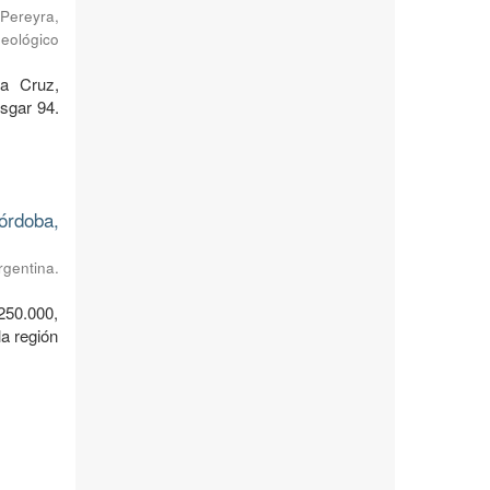
Pereyra,
Geológico
ta Cruz,
sgar 94.
órdoba,
rgentina.
250.000,
a región