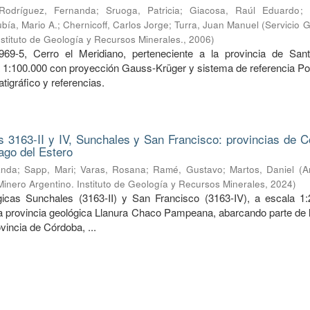
Rodríguez, Fernanda
;
Sruoga, Patricia
;
Giacosa, Raúl Eduardo
;
bía, Mario A.
;
Chernicoff, Carlos Jorge
;
Turra, Juan Manuel
(
Servicio 
nstituto de Geología y Recursos Minerales.
,
2006
)
969-5, Cerro el Meridiano, perteneciente a la provincia de San
a 1:100.000 con proyección Gauss-Krüger y sistema de referencia Po
tigráfico y referencias.
 3163-II y IV, Sunchales y San Francisco: provincias de C
ago del Estero
anda
;
Sapp, Mari
;
Varas, Rosana
;
Ramé, Gustavo
;
Martos, Daniel
(
A
Minero Argentino. Instituto de Geología y Recursos Minerales
,
2024
)
icas Sunchales (3163-II) y San Francisco (3163-IV), a escala 1:
la provincia geológica Llanura Chaco Pampeana, abarcando parte de l
ovincia de Córdoba, ...