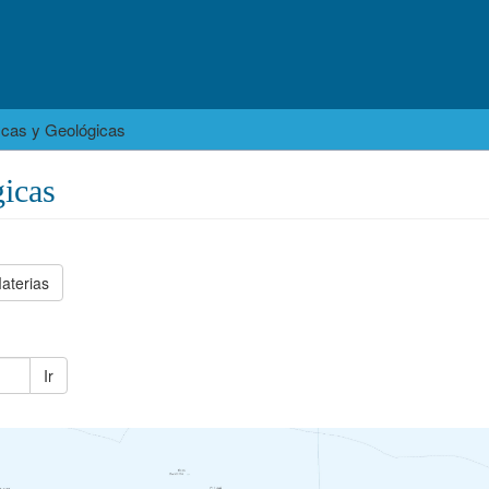
icas y Geológicas
icas
aterias
Ir