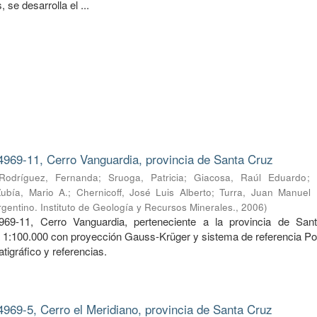
 se desarrolla el ...
4969-11, Cerro Vanguardia, provincia de Santa Cruz
Rodríguez, Fernanda
;
Sruoga, Patricia
;
Giacosa, Raúl Eduardo
;
Zubía, Mario A.
;
Chernicoff, José Luis Alberto
;
Turra, Juan Manuel
gentino. Instituto de Geología y Recursos Minerales.
,
2006
)
969-11, Cerro Vanguardia, perteneciente a la provincia de San
a 1:100.000 con proyección Gauss-Krüger y sistema de referencia Po
tigráfico y referencias.
4969-5, Cerro el Meridiano, provincia de Santa Cruz