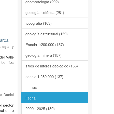
geomorfología (292)
geología histórica (281)
topografía (163)
geología estructural (159)
marca
Escala 1:200.000 (157)
ología y
geología minera (157)
del Valle
los ríos
sitios de interés geológico (156)
escala 1:250.000 (137)
... más
o Daniel
Fecha
l sector
2000 - 2025 (150)
al entre