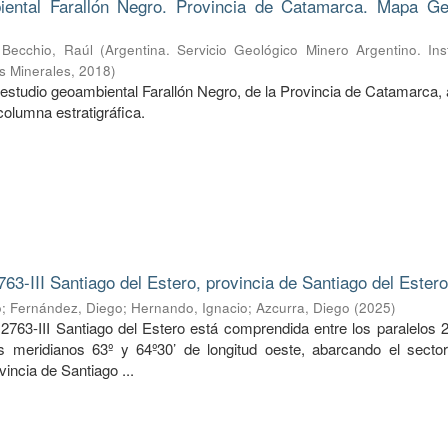
ental Farallón Negro. Provincia de Catamarca. Mapa Ge
;
Becchio, Raúl
(
Argentina. Servicio Geológico Minero Argentino. Ins
s Minerales
,
2018
)
estudio geoambiental Farallón Negro, de la Provincia de Catamarca, 
columna estratigráfica.
763-III Santiago del Estero, provincia de Santiago del Ester
o
;
Fernández, Diego
;
Hernando, Ignacio
;
Azcurra, Diego
(
2025
)
2763-III Santiago del Estero está comprendida entre los paralelos 2
os meridianos 63º y 64º30’ de longitud oeste, abarcando el sector
vincia de Santiago ...