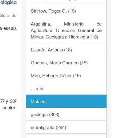
ológico
Skirrow, Roger G. (19)
tituto de
Argentina. Ministerio de
a escala
Agricultura. Dirección General de
Minas, Geología e Hidrología (18)
Lizuaín, Antonio (18)
Godeas, Marta Carmen (15)
Miró, Roberto César (15)
o
... más
7º y 28º
Materia
 centro-
geología (303)
estratigrafía (294)