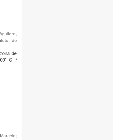
Aguilera,
ituto de
 zona de
°00’ S /
Marcelo
;