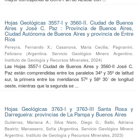
Hojas Geológicas 3557-I y 3560-II. Ciudad de Buenos
Aires y José C. Paz : Provincia de Buenos Aires,
Ciudad Autónoma de Buenos Aires y provincia de Entre
Ríos
Pereyra, Fernando X.
;
Casanova, Maria Cecilia
;
Pagnanini,
Feliciano
(
Argentina. Servicio Geológico Minero Argentino.
Instituto de Geología y Recursos Minerales
,
2024
)
Las Hojas 3557-I Ciudad de Buenos Aires y 3560-II José C.
Paz están comprendidas entre los paralelos 34º y 35º de latitud
sur, la primera entre los meridianos 57º y 58º 30´ de longitud
oeste, mientras que la segunda se ...
Hojas Geológicas 3763-I y 3763-III Santa Rosa y
Darregueira: provincias de La Pampa y Buenos Aires
Gutiérrez, Mariana A.
;
Silva Nieto, Diego G.
;
Balbi, Adriana
Beatriz
;
Manassero, Sofía
(
Argentina. Servicio Geológico Minero
Argentino. Instituto de Geología y Recursos Minerales
,
2023
)