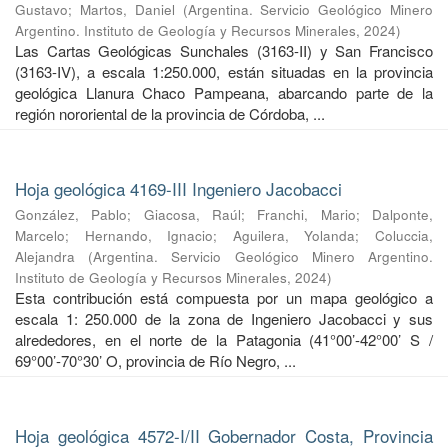
Gustavo
;
Martos, Daniel
(
Argentina. Servicio Geológico Minero
Argentino. Instituto de Geología y Recursos Minerales
,
2024
)
Las Cartas Geológicas Sunchales (3163-II) y San Francisco
(3163-IV), a escala 1:250.000, están situadas en la provincia
geológica Llanura Chaco Pampeana, abarcando parte de la
región nororiental de la provincia de Córdoba, ...
Hoja geológica 4169-III Ingeniero Jacobacci
González, Pablo
;
Giacosa, Raúl
;
Franchi, Mario
;
Dalponte,
Marcelo
;
Hernando, Ignacio
;
Aguilera, Yolanda
;
Coluccia,
Alejandra
(
Argentina. Servicio Geológico Minero Argentino.
Instituto de Geología y Recursos Minerales
,
2024
)
Esta contribución está compuesta por un mapa geológico a
escala 1: 250.000 de la zona de Ingeniero Jacobacci y sus
alrededores, en el norte de la Patagonia (41°00’-42°00’ S /
69°00’-70°30’ O, provincia de Río Negro, ...
Hoja geológica 4572-I/II Gobernador Costa, Provincia