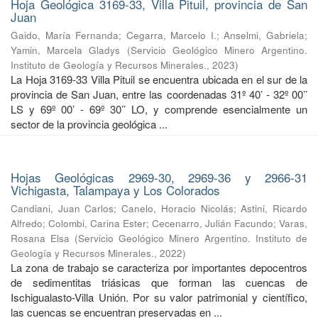
Hoja Geológica 3169-33, Villa Pituil, provincia de San
Juan
Gaido, María Fernanda
;
Cegarra, Marcelo I.
;
Anselmi, Gabriela
;
Yamin, Marcela Gladys
(
Servicio Geológico Minero Argentino.
Instituto de Geología y Recursos Minerales.
,
2023
)
La Hoja 3169-33 Villa Pituil se encuentra ubicada en el sur de la
provincia de San Juan, entre las coordenadas 31º 40’ - 32º 00’’
LS y 69º 00’ - 69º 30’’ LO, y comprende esencialmente un
sector de la provincia geológica ...
Hojas Geológicas 2969-30, 2969-36 y 2966-31
Vichigasta, Talampaya y Los Colorados
Candiani, Juan Carlos
;
Canelo, Horacio Nicolás
;
Astini, Ricardo
Alfredo
;
Colombi, Carina Ester
;
Cecenarro, Julián Facundo
;
Varas,
Rosana Elsa
(
Servicio Geológico Minero Argentino. Instituto de
Geología y Recursos Minerales.
,
2022
)
La zona de trabajo se caracteriza por importantes depocentros
de sedimentitas triásicas que forman las cuencas de
Ischigualasto-Villa Unión. Por su valor patrimonial y cientíﬁco,
las cuencas se encuentran preservadas en ...