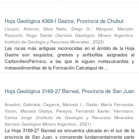
Hoja Geológica 4369-I Gastre, Provincia de Chubut
Lizuaín, Antonio
;
Silva Nieto, Diego G.
;
Márquez, Marcelo
;
Pezzuchi, Hugo Daniel
(
Servicio Geológico Minero Argentino.
Instituto de Geología y Recursos Minerales.
,
2022
)
Las rocas más antiguas reconocidas en el ámbito de la Hoja
Gastre son esquistos, gneises y anfibolitas asignados al
CarboníferoPérmico, a las que le siguen metavulcanitas y
metasedimentitas de la Formación Calcatapul de ...
Hoja Geológica 3169-27 Barreal, Provincia de San Juan
Anselmi, Gabriela
;
Cegarra, Marcelo I.
;
Gaido, María Fernanda
;
Yamin, Marcela Gladys
;
Pereyra, Fernando Xavier
;
Herrmann,
Carlos Jorge
(
Instituto de Geología y Recursos Minerales.
Servicio Geológico Minero Argentino.
,
2021
)
La Hoja 3169-27 Barreal se encuentra ubicada en el sur de la
provincia de San Juan, y comprende fundamentalmente parte