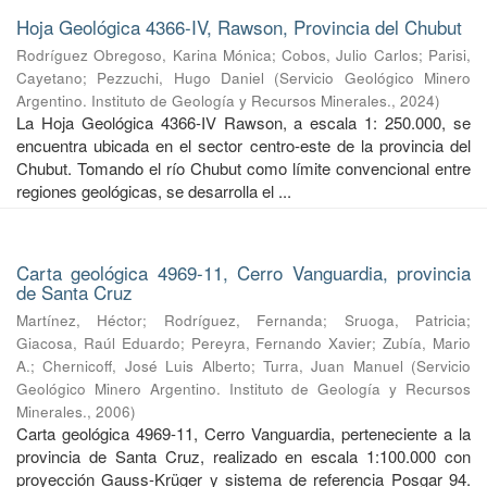
Hoja Geológica 4366-IV, Rawson, Provincia del Chubut
Rodríguez Obregoso, Karina Mónica
;
Cobos, Julio Carlos
;
Parisi,
Cayetano
;
Pezzuchi, Hugo Daniel
(
Servicio Geológico Minero
Argentino. Instituto de Geología y Recursos Minerales.
,
2024
)
La Hoja Geológica 4366-IV Rawson, a escala 1: 250.000, se
encuentra ubicada en el sector centro-este de la provincia del
Chubut. Tomando el río Chubut como límite convencional entre
regiones geológicas, se desarrolla el ...
Carta geológica 4969-11, Cerro Vanguardia, provincia
de Santa Cruz
Martínez, Héctor
;
Rodríguez, Fernanda
;
Sruoga, Patricia
;
Giacosa, Raúl Eduardo
;
Pereyra, Fernando Xavier
;
Zubía, Mario
A.
;
Chernicoff, José Luis Alberto
;
Turra, Juan Manuel
(
Servicio
Geológico Minero Argentino. Instituto de Geología y Recursos
Minerales.
,
2006
)
Carta geológica 4969-11, Cerro Vanguardia, perteneciente a la
provincia de Santa Cruz, realizado en escala 1:100.000 con
proyección Gauss-Krüger y sistema de referencia Posgar 94.