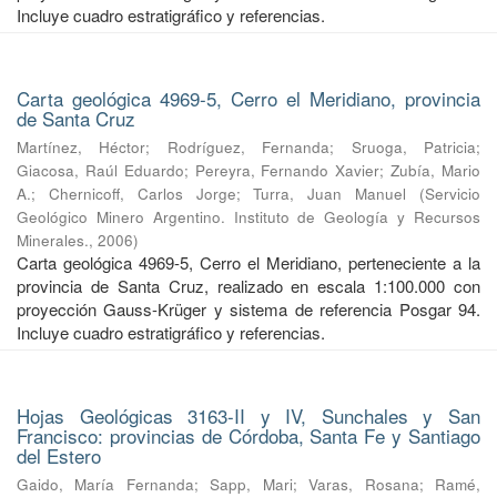
Incluye cuadro estratigráfico y referencias.
Carta geológica 4969-5, Cerro el Meridiano, provincia
de Santa Cruz
Martínez, Héctor
;
Rodríguez, Fernanda
;
Sruoga, Patricia
;
Giacosa, Raúl Eduardo
;
Pereyra, Fernando Xavier
;
Zubía, Mario
A.
;
Chernicoff, Carlos Jorge
;
Turra, Juan Manuel
(
Servicio
Geológico Minero Argentino. Instituto de Geología y Recursos
Minerales.
,
2006
)
Carta geológica 4969-5, Cerro el Meridiano, perteneciente a la
provincia de Santa Cruz, realizado en escala 1:100.000 con
proyección Gauss-Krüger y sistema de referencia Posgar 94.
Incluye cuadro estratigráfico y referencias.
Hojas Geológicas 3163-II y IV, Sunchales y San
Francisco: provincias de Córdoba, Santa Fe y Santiago
del Estero
Gaido, María Fernanda
;
Sapp, Mari
;
Varas, Rosana
;
Ramé,