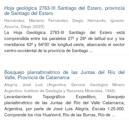
Hoja geológica 2763-III Santiago del Estero, provincia
de Santiago del Estero
Hernández, Mariano
;
Fernández, Diego
;
Hernando, Ignacio
;
Azcurra, Diego
(
2025
)
La Hoja Geológica 2763-III Santiago del Estero está
comprendida entre los paralelos 27º y 28º de latitud sur y los
meridianos 63º y 64º30’ de longitud oeste, abarcando el sector
centro-occidental de la provincia de Santiago ...
Bosquejo planialtimétrico de las Juntas del Río del
Valle, Provincia de Catamarca
Alegría, José Luis
(
Argentina. Servicio Geológico Minero
Argentino. Instituto de Geología y Recursos Minerales
,
1946
)
Levantamiento Topográfico Expeditivo, Bosquejo
planialtimétrico de las Juntas del Río del Valle Catamarca,
Argentina, por parte de José Luis Alegría. Escala 1:25.000.
Comprende los ríos Huañomil, Río de las Burras, Río de ...