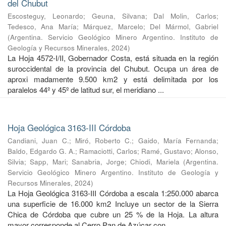
del Chubut
Escosteguy, Leonardo
;
Geuna, Silvana
;
Dal Molin, Carlos
;
Tedesco, Ana María
;
Márquez, Marcelo
;
Del Mármol, Gabriel
(
Argentina. Servicio Geológico Minero Argentino. Instituto de
Geología y Recursos Minerales
,
2024
)
La Hoja 4572-I/II, Gobernador Costa, está situada en la región
suroccidental de la provincia del Chubut. Ocupa un área de
aproxi madamente 9.500 km2 y está delimitada por los
paralelos 44º y 45º de latitud sur, el meridiano ...
Hoja Geológica 3163-III Córdoba
Candiani, Juan C.
;
Miró, Roberto C.
;
Gaido, María Fernanda
;
Baldo, Edgardo G. A.
;
Ramaciotti, Carlos
;
Ramé, Gustavo
;
Alonso,
Silvia
;
Sapp, Mari
;
Sanabria, Jorge
;
Chiodi, Mariela
(
Argentina.
Servicio Geológico Minero Argentino. Instituto de Geología y
Recursos Minerales
,
2024
)
La Hoja Geológica 3163-III Córdoba a escala 1:250.000 abarca
una superficie de 16.000 km2 Incluye un sector de la Sierra
Chica de Córdoba que cubre un 25 % de la Hoja. La altura
mayor corresponde al Cerro Pan de Azúcar con ...