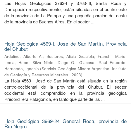
Las Hojas Geológicas 3763-I y 3763-III, Santa Rosa y
Darregueira respectivamente, están situadas en el centro este
de la provincia de La Pampa y una pequeña porción del oeste
de la provincia de Buenos Aires. En el sector ...
Hoja Geológica 4569-I. José de San Martín, Provincia
del Chubut
Ardolino, Alberto A.
;
Busteros, Alicia Graciela
;
Franchi, Mario
;
Lema, Hebe
;
Silva Nieto, Diego G.
;
Giacosa, Raúl Eduardo
;
Hernando, Ignacio
(
Servicio Geológico Minero Argentino. Instituto
de Geología y Recursos Minerales.
,
2023
)
La Hoja 4569-I José de San Martín está situada en la región
centro-occidental de la provincia del Chubut. El sector
occidental está comprendido en la provincia geológica
Precordillera Patagónica, en tanto que parte de las ...
Hoja Geológica 3969-24 General Roca, provincia de
Río Negro