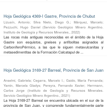
Hoja Geológica 4369-I Gastre, Provincia de Chubut
Lizuaín, Antonio
;
Silva Nieto, Diego G.
;
Márquez, Marcelo
;
Pezzuchi, Hugo Daniel
(
Servicio Geológico Minero Argentino.
Instituto de Geología y Recursos Minerales.
,
2022
)
Las rocas más antiguas reconocidas en el ámbito de la Hoja
Gastre son esquistos, gneises y anfibolitas asignados al
CarboníferoPérmico, a las que le siguen metavulcanitas y
metasedimentitas de la Formación Calcatapul de ...
Hoja Geológica 3169-27 Barreal, Provincia de San Juan
Anselmi, Gabriela
;
Cegarra, Marcelo I.
;
Gaido, María Fernanda
;
Yamin, Marcela Gladys
;
Pereyra, Fernando Xavier
;
Herrmann,
Carlos Jorge
(
Instituto de Geología y Recursos Minerales.
Servicio Geológico Minero Argentino.
,
2021
)
La Hoja 3169-27 Barreal se encuentra ubicada en el sur de la
provincia de San Juan, y comprende fundamentalmente parte