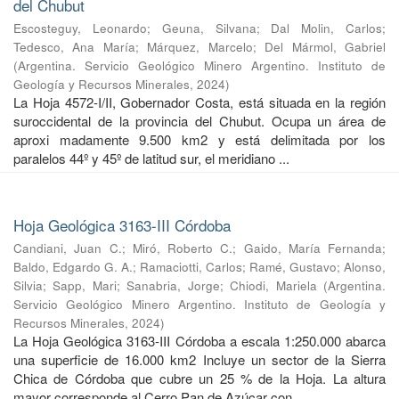
del Chubut
Escosteguy, Leonardo
;
Geuna, Silvana
;
Dal Molin, Carlos
;
Tedesco, Ana María
;
Márquez, Marcelo
;
Del Mármol, Gabriel
(
Argentina. Servicio Geológico Minero Argentino. Instituto de
Geología y Recursos Minerales
,
2024
)
La Hoja 4572-I/II, Gobernador Costa, está situada en la región
suroccidental de la provincia del Chubut. Ocupa un área de
aproxi madamente 9.500 km2 y está delimitada por los
paralelos 44º y 45º de latitud sur, el meridiano ...
Hoja Geológica 3163-III Córdoba
Candiani, Juan C.
;
Miró, Roberto C.
;
Gaido, María Fernanda
;
Baldo, Edgardo G. A.
;
Ramaciotti, Carlos
;
Ramé, Gustavo
;
Alonso,
Silvia
;
Sapp, Mari
;
Sanabria, Jorge
;
Chiodi, Mariela
(
Argentina.
Servicio Geológico Minero Argentino. Instituto de Geología y
Recursos Minerales
,
2024
)
La Hoja Geológica 3163-III Córdoba a escala 1:250.000 abarca
una superficie de 16.000 km2 Incluye un sector de la Sierra
Chica de Córdoba que cubre un 25 % de la Hoja. La altura
mayor corresponde al Cerro Pan de Azúcar con ...