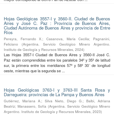
Hojas Geológicas 3557-I y 3560-II. Ciudad de Buenos
Aires y José C. Paz : Provincia de Buenos Aires,
Ciudad Autónoma de Buenos Aires y provincia de Entre
Ríos
Pereyra, Fernando X.
;
Casanova, Maria Cecilia
;
Pagnanini,
Feliciano
(
Argentina. Servicio Geológico Minero Argentino.
Instituto de Geología y Recursos Minerales
,
2024
)
Las Hojas 3557-I Ciudad de Buenos Aires y 3560-II José C.
Paz están comprendidas entre los paralelos 34º y 35º de latitud
sur, la primera entre los meridianos 57º y 58º 30´ de longitud
oeste, mientras que la segunda se ...
Hojas Geológicas 3763-I y 3763-III Santa Rosa y
Darregueira: provincias de La Pampa y Buenos Aires
Gutiérrez, Mariana A.
;
Silva Nieto, Diego G.
;
Balbi, Adriana
Beatriz
;
Manassero, Sofía
(
Argentina. Servicio Geológico Minero
Argentino. Instituto de Geología y Recursos Minerales
,
2023
)