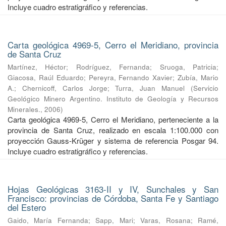
Incluye cuadro estratigráfico y referencias.
Carta geológica 4969-5, Cerro el Meridiano, provincia
de Santa Cruz
Martínez, Héctor
;
Rodríguez, Fernanda
;
Sruoga, Patricia
;
Giacosa, Raúl Eduardo
;
Pereyra, Fernando Xavier
;
Zubía, Mario
A.
;
Chernicoff, Carlos Jorge
;
Turra, Juan Manuel
(
Servicio
Geológico Minero Argentino. Instituto de Geología y Recursos
Minerales.
,
2006
)
Carta geológica 4969-5, Cerro el Meridiano, perteneciente a la
provincia de Santa Cruz, realizado en escala 1:100.000 con
proyección Gauss-Krüger y sistema de referencia Posgar 94.
Incluye cuadro estratigráfico y referencias.
Hojas Geológicas 3163-II y IV, Sunchales y San
Francisco: provincias de Córdoba, Santa Fe y Santiago
del Estero
Gaido, María Fernanda
;
Sapp, Mari
;
Varas, Rosana
;
Ramé,