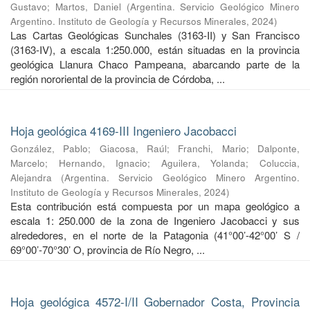
Gustavo
;
Martos, Daniel
(
Argentina. Servicio Geológico Minero
Argentino. Instituto de Geología y Recursos Minerales
,
2024
)
Las Cartas Geológicas Sunchales (3163-II) y San Francisco
(3163-IV), a escala 1:250.000, están situadas en la provincia
geológica Llanura Chaco Pampeana, abarcando parte de la
región nororiental de la provincia de Córdoba, ...
Hoja geológica 4169-III Ingeniero Jacobacci
González, Pablo
;
Giacosa, Raúl
;
Franchi, Mario
;
Dalponte,
Marcelo
;
Hernando, Ignacio
;
Aguilera, Yolanda
;
Coluccia,
Alejandra
(
Argentina. Servicio Geológico Minero Argentino.
Instituto de Geología y Recursos Minerales
,
2024
)
Esta contribución está compuesta por un mapa geológico a
escala 1: 250.000 de la zona de Ingeniero Jacobacci y sus
alrededores, en el norte de la Patagonia (41°00’-42°00’ S /
69°00’-70°30’ O, provincia de Río Negro, ...
Hoja geológica 4572-I/II Gobernador Costa, Provincia