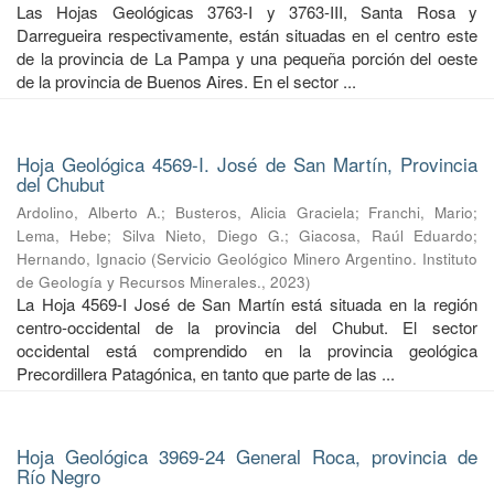
Las Hojas Geológicas 3763-I y 3763-III, Santa Rosa y
Darregueira respectivamente, están situadas en el centro este
de la provincia de La Pampa y una pequeña porción del oeste
de la provincia de Buenos Aires. En el sector ...
Hoja Geológica 4569-I. José de San Martín, Provincia
del Chubut
Ardolino, Alberto A.
;
Busteros, Alicia Graciela
;
Franchi, Mario
;
Lema, Hebe
;
Silva Nieto, Diego G.
;
Giacosa, Raúl Eduardo
;
Hernando, Ignacio
(
Servicio Geológico Minero Argentino. Instituto
de Geología y Recursos Minerales.
,
2023
)
La Hoja 4569-I José de San Martín está situada en la región
centro-occidental de la provincia del Chubut. El sector
occidental está comprendido en la provincia geológica
Precordillera Patagónica, en tanto que parte de las ...
Hoja Geológica 3969-24 General Roca, provincia de
Río Negro