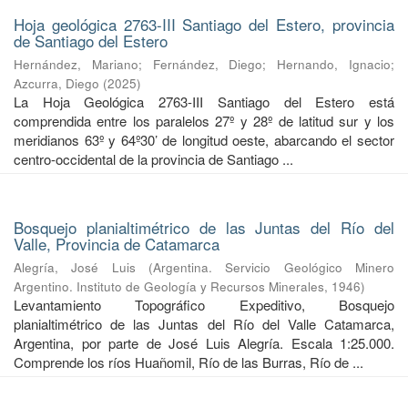
Hoja geológica 2763-III Santiago del Estero, provincia
de Santiago del Estero
Hernández, Mariano
;
Fernández, Diego
;
Hernando, Ignacio
;
Azcurra, Diego
(
2025
)
La Hoja Geológica 2763-III Santiago del Estero está
comprendida entre los paralelos 27º y 28º de latitud sur y los
meridianos 63º y 64º30’ de longitud oeste, abarcando el sector
centro-occidental de la provincia de Santiago ...
Bosquejo planialtimétrico de las Juntas del Río del
Valle, Provincia de Catamarca
Alegría, José Luis
(
Argentina. Servicio Geológico Minero
Argentino. Instituto de Geología y Recursos Minerales
,
1946
)
Levantamiento Topográfico Expeditivo, Bosquejo
planialtimétrico de las Juntas del Río del Valle Catamarca,
Argentina, por parte de José Luis Alegría. Escala 1:25.000.
Comprende los ríos Huañomil, Río de las Burras, Río de ...