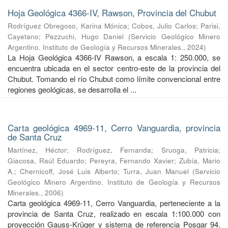
Hoja Geológica 4366-IV, Rawson, Provincia del Chubut
Rodríguez Obregoso, Karina Mónica
;
Cobos, Julio Carlos
;
Parisi,
Cayetano
;
Pezzuchi, Hugo Daniel
(
Servicio Geológico Minero
Argentino. Instituto de Geología y Recursos Minerales.
,
2024
)
La Hoja Geológica 4366-IV Rawson, a escala 1: 250.000, se
encuentra ubicada en el sector centro-este de la provincia del
Chubut. Tomando el río Chubut como límite convencional entre
regiones geológicas, se desarrolla el ...
Carta geológica 4969-11, Cerro Vanguardia, provincia
de Santa Cruz
Martínez, Héctor
;
Rodríguez, Fernanda
;
Sruoga, Patricia
;
Giacosa, Raúl Eduardo
;
Pereyra, Fernando Xavier
;
Zubía, Mario
A.
;
Chernicoff, José Luis Alberto
;
Turra, Juan Manuel
(
Servicio
Geológico Minero Argentino. Instituto de Geología y Recursos
Minerales.
,
2006
)
Carta geológica 4969-11, Cerro Vanguardia, perteneciente a la
provincia de Santa Cruz, realizado en escala 1:100.000 con
proyección Gauss-Krüger y sistema de referencia Posgar 94.