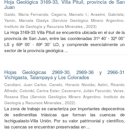
Hoja Geológica 3169-33, Villa Pituil, provincia de San
Juan
Gaido, María Fernanda
;
Cegarra, Marcelo I.
;
Anselmi, Gabriela
;
Yamin, Marcela Gladys
(
Servicio Geológico Minero Argentino.
Instituto de Geología y Recursos Minerales.
,
2023
)
La Hoja 3169-33 Villa Pituil se encuentra ubicada en el sur de la
provincia de San Juan, entre las coordenadas 31º 40’ - 32º 00’’
LS y 69º 00’ - 69º 30’’ LO, y comprende esencialmente un
sector de la provincia geológica ...
Hojas Geológicas 2969-30, 2969-36 y 2966-31
Vichigasta, Talampaya y Los Colorados
Candiani, Juan Carlos
;
Canelo, Horacio Nicolás
;
Astini, Ricardo
Alfredo
;
Colombi, Carina Ester
;
Cecenarro, Julián Facundo
;
Varas,
Rosana Elsa
(
Servicio Geológico Minero Argentino. Instituto de
Geología y Recursos Minerales.
,
2022
)
La zona de trabajo se caracteriza por importantes depocentros
de sedimentitas triásicas que forman las cuencas de
Ischigualasto-Villa Unión. Por su valor patrimonial y cientíﬁco,
las cuencas se encuentran preservadas en ...