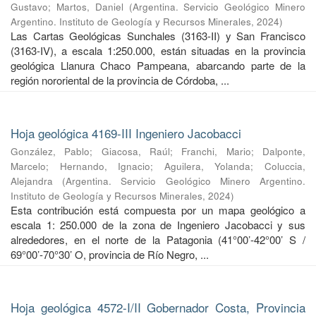
Gustavo
;
Martos, Daniel
(
Argentina. Servicio Geológico Minero
Argentino. Instituto de Geología y Recursos Minerales
,
2024
)
Las Cartas Geológicas Sunchales (3163-II) y San Francisco
(3163-IV), a escala 1:250.000, están situadas en la provincia
geológica Llanura Chaco Pampeana, abarcando parte de la
región nororiental de la provincia de Córdoba, ...
Hoja geológica 4169-III Ingeniero Jacobacci
González, Pablo
;
Giacosa, Raúl
;
Franchi, Mario
;
Dalponte,
Marcelo
;
Hernando, Ignacio
;
Aguilera, Yolanda
;
Coluccia,
Alejandra
(
Argentina. Servicio Geológico Minero Argentino.
Instituto de Geología y Recursos Minerales
,
2024
)
Esta contribución está compuesta por un mapa geológico a
escala 1: 250.000 de la zona de Ingeniero Jacobacci y sus
alrededores, en el norte de la Patagonia (41°00’-42°00’ S /
69°00’-70°30’ O, provincia de Río Negro, ...
Hoja geológica 4572-I/II Gobernador Costa, Provincia