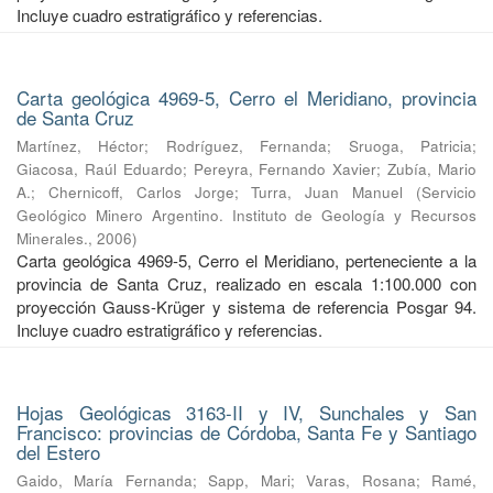
Incluye cuadro estratigráfico y referencias.
Carta geológica 4969-5, Cerro el Meridiano, provincia
de Santa Cruz
Martínez, Héctor
;
Rodríguez, Fernanda
;
Sruoga, Patricia
;
Giacosa, Raúl Eduardo
;
Pereyra, Fernando Xavier
;
Zubía, Mario
A.
;
Chernicoff, Carlos Jorge
;
Turra, Juan Manuel
(
Servicio
Geológico Minero Argentino. Instituto de Geología y Recursos
Minerales.
,
2006
)
Carta geológica 4969-5, Cerro el Meridiano, perteneciente a la
provincia de Santa Cruz, realizado en escala 1:100.000 con
proyección Gauss-Krüger y sistema de referencia Posgar 94.
Incluye cuadro estratigráfico y referencias.
Hojas Geológicas 3163-II y IV, Sunchales y San
Francisco: provincias de Córdoba, Santa Fe y Santiago
del Estero
Gaido, María Fernanda
;
Sapp, Mari
;
Varas, Rosana
;
Ramé,