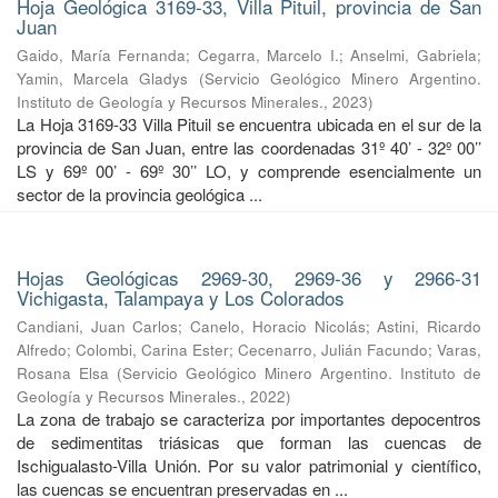
Hoja Geológica 3169-33, Villa Pituil, provincia de San
Juan
Gaido, María Fernanda
;
Cegarra, Marcelo I.
;
Anselmi, Gabriela
;
Yamin, Marcela Gladys
(
Servicio Geológico Minero Argentino.
Instituto de Geología y Recursos Minerales.
,
2023
)
La Hoja 3169-33 Villa Pituil se encuentra ubicada en el sur de la
provincia de San Juan, entre las coordenadas 31º 40’ - 32º 00’’
LS y 69º 00’ - 69º 30’’ LO, y comprende esencialmente un
sector de la provincia geológica ...
Hojas Geológicas 2969-30, 2969-36 y 2966-31
Vichigasta, Talampaya y Los Colorados
Candiani, Juan Carlos
;
Canelo, Horacio Nicolás
;
Astini, Ricardo
Alfredo
;
Colombi, Carina Ester
;
Cecenarro, Julián Facundo
;
Varas,
Rosana Elsa
(
Servicio Geológico Minero Argentino. Instituto de
Geología y Recursos Minerales.
,
2022
)
La zona de trabajo se caracteriza por importantes depocentros
de sedimentitas triásicas que forman las cuencas de
Ischigualasto-Villa Unión. Por su valor patrimonial y cientíﬁco,
las cuencas se encuentran preservadas en ...