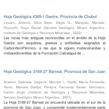
Hoja Geológica 4369-I Gastre, Provincia de Chubut
Lizuaín, Antonio
;
Silva Nieto, Diego G.
;
Márquez, Marcelo
;
Pezzuchi, Hugo Daniel
(
Servicio Geológico Minero Argentino.
Instituto de Geología y Recursos Minerales.
,
2022
)
Las rocas más antiguas reconocidas en el ámbito de la Hoja
Gastre son esquistos, gneises y anfibolitas asignados al
CarboníferoPérmico, a las que le siguen metavulcanitas y
metasedimentitas de la Formación Calcatapul de ...
Hoja Geológica 3169-27 Barreal, Provincia de San Juan
Anselmi, Gabriela
;
Cegarra, Marcelo I.
;
Gaido, María Fernanda
;
Yamin, Marcela Gladys
;
Pereyra, Fernando Xavier
;
Herrmann,
Carlos Jorge
(
Instituto de Geología y Recursos Minerales.
Servicio Geológico Minero Argentino.
,
2021
)
La Hoja 3169-27 Barreal se encuentra ubicada en el sur de la
provincia de San Juan, y comprende fundamentalmente parte