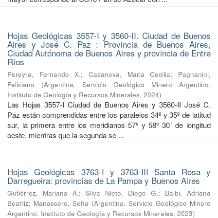
Hojas Geológicas 3557-I y 3560-II. Ciudad de Buenos
Aires y José C. Paz : Provincia de Buenos Aires,
Ciudad Autónoma de Buenos Aires y provincia de Entre
Ríos
Pereyra, Fernando X.
;
Casanova, Maria Cecilia
;
Pagnanini,
Feliciano
(
Argentina. Servicio Geológico Minero Argentino.
Instituto de Geología y Recursos Minerales
,
2024
)
Las Hojas 3557-I Ciudad de Buenos Aires y 3560-II José C.
Paz están comprendidas entre los paralelos 34º y 35º de latitud
sur, la primera entre los meridianos 57º y 58º 30´ de longitud
oeste, mientras que la segunda se ...
Hojas Geológicas 3763-I y 3763-III Santa Rosa y
Darregueira: provincias de La Pampa y Buenos Aires
Gutiérrez, Mariana A.
;
Silva Nieto, Diego G.
;
Balbi, Adriana
Beatriz
;
Manassero, Sofía
(
Argentina. Servicio Geológico Minero
Argentino. Instituto de Geología y Recursos Minerales
,
2023
)