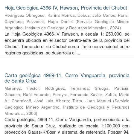
Hoja Geológica 4366-IV, Rawson, Provincia del Chubut
Rodríguez Obregoso, Karina Mónica
;
Cobos, Julio Carlos
;
Parisi,
Cayetano
;
Pezzuchi, Hugo Daniel
(
Servicio Geológico Minero
Argentino. Instituto de Geología y Recursos Minerales.
,
2024
)
La Hoja Geológica 4366-IV Rawson, a escala 1: 250.000, se
encuentra ubicada en el sector centro-este de la provincia del
Chubut. Tomando el río Chubut como límite convencional entre
regiones geológicas, se desarrolla el ...
Carta geológica 4969-11, Cerro Vanguardia, provincia
de Santa Cruz
Martínez, Héctor
;
Rodríguez, Fernanda
;
Sruoga, Patricia
;
Giacosa, Raúl Eduardo
;
Pereyra, Fernando Xavier
;
Zubía, Mario
A.
;
Chernicoff, José Luis Alberto
;
Turra, Juan Manuel
(
Servicio
Geológico Minero Argentino. Instituto de Geología y Recursos
Minerales.
,
2006
)
Carta geológica 4969-11, Cerro Vanguardia, perteneciente a la
provincia de Santa Cruz, realizado en escala 1:100.000 con
proyección Gauss-Krüger y sistema de referencia Posgar 94.