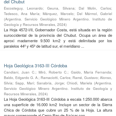
del Chubut
Escosteguy, Leonardo
;
Geuna, Silvana
;
Dal Molin, Carlos
;
Tedesco, Ana María
;
Márquez, Marcelo
;
Del Mármol, Gabriel
(
Argentina. Servicio Geológico Minero Argentino. Instituto de
Geología y Recursos Minerales
,
2024
)
La Hoja 4572-I/II, Gobernador Costa, está situada en la región
suroccidental de la provincia del Chubut. Ocupa un área de
aproxi madamente 9.500 km2 y está delimitada por los
paralelos 44º y 45º de latitud sur, el meridiano ...
Hoja Geológica 3163-III Córdoba
Candiani, Juan C.
;
Miró, Roberto C.
;
Gaido, María Fernanda
;
Baldo, Edgardo G. A.
;
Ramaciotti, Carlos
;
Ramé, Gustavo
;
Alonso,
Silvia
;
Sapp, Mari
;
Sanabria, Jorge
;
Chiodi, Mariela
(
Argentina.
Servicio Geológico Minero Argentino. Instituto de Geología y
Recursos Minerales
,
2024
)
La Hoja Geológica 3163-III Córdoba a escala 1:250.000 abarca
una superficie de 16.000 km2 Incluye un sector de la Sierra
Chica de Córdoba que cubre un 25 % de la Hoja. La altura
mayor corresponde al Cerro Pan de Azúcar con ...