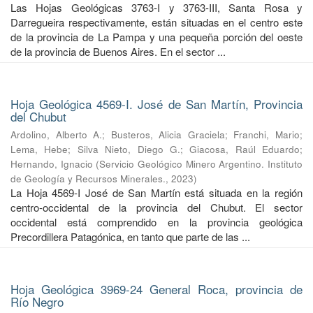
Las Hojas Geológicas 3763-I y 3763-III, Santa Rosa y
Darregueira respectivamente, están situadas en el centro este
de la provincia de La Pampa y una pequeña porción del oeste
de la provincia de Buenos Aires. En el sector ...
Hoja Geológica 4569-I. José de San Martín, Provincia
del Chubut
Ardolino, Alberto A.
;
Busteros, Alicia Graciela
;
Franchi, Mario
;
Lema, Hebe
;
Silva Nieto, Diego G.
;
Giacosa, Raúl Eduardo
;
Hernando, Ignacio
(
Servicio Geológico Minero Argentino. Instituto
de Geología y Recursos Minerales.
,
2023
)
La Hoja 4569-I José de San Martín está situada en la región
centro-occidental de la provincia del Chubut. El sector
occidental está comprendido en la provincia geológica
Precordillera Patagónica, en tanto que parte de las ...
Hoja Geológica 3969-24 General Roca, provincia de
Río Negro