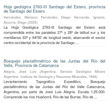
Hoja geológica 2763-III Santiago del Estero, provincia
de Santiago del Estero
Hernández, Mariano
;
Fernández, Diego
;
Hernando, Ignacio
;
Azcurra, Diego
(
2025
)
La Hoja Geológica 2763-III Santiago del Estero está
comprendida entre los paralelos 27º y 28º de latitud sur y los
meridianos 63º y 64º30’ de longitud oeste, abarcando el sector
centro-occidental de la provincia de Santiago ...
Bosquejo planialtimétrico de las Juntas del Río del
Valle, Provincia de Catamarca
Alegría, José Luis
(
Argentina. Servicio Geológico Minero
Argentino. Instituto de Geología y Recursos Minerales
,
1946
)
Levantamiento Topográfico Expeditivo, Bosquejo
planialtimétrico de las Juntas del Río del Valle Catamarca,
Argentina, por parte de José Luis Alegría. Escala 1:25.000.
Comprende los ríos Huañomil, Río de las Burras, Río de ...