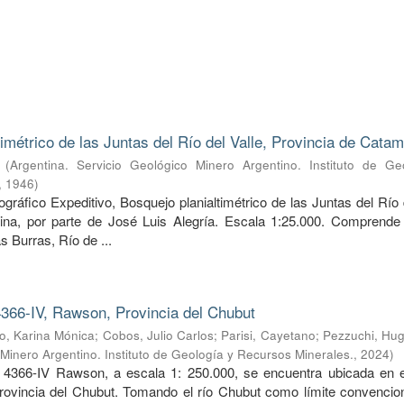
timétrico de las Juntas del Río del Valle, Provincia de Cata
(
Argentina. Servicio Geológico Minero Argentino. Instituto de Ge
,
1946
)
ráfico Expeditivo, Bosquejo planialtimétrico de las Juntas del Río 
ina, por parte de José Luis Alegría. Escala 1:25.000. Comprende 
s Burras, Río de ...
366-IV, Rawson, Provincia del Chubut
, Karina Mónica
;
Cobos, Julio Carlos
;
Parisi, Cayetano
;
Pezzuchi, Hug
 Minero Argentino. Instituto de Geología y Recursos Minerales.
,
2024
)
 4366-IV Rawson, a escala 1: 250.000, se encuentra ubicada en e
provincia del Chubut. Tomando el río Chubut como límite convencion