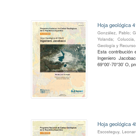
Hoja geológica 4
González, Pablo
;
G
Yolanda
;
Coluccia
Geología y Recurso
Esta contribución
Ingeniero Jacobac
69°00’-70°30’ O, pr
Hoja geológica 4
Escosteguy, Leona