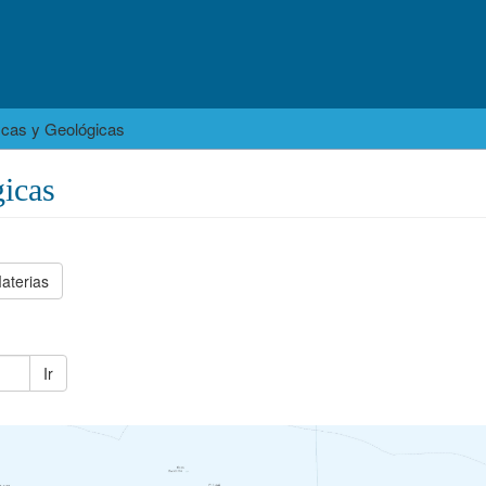
icas y Geológicas
icas
aterias
Ir