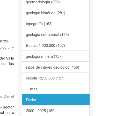
geomorfología (292)
geología histórica (281)
topografía (163)
geología estructural (159)
marca
Escala 1:200.000 (157)
ología y
geología minera (157)
del Valle
los ríos
sitios de interés geológico (156)
escala 1:250.000 (137)
... más
o Daniel
Fecha
l sector
2000 - 2025 (150)
al entre