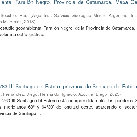
ental Farallón Negro. Provincia de Catamarca. Mapa Ge
;
Becchio, Raúl
(
Argentina. Servicio Geológico Minero Argentino. Ins
s Minerales
,
2018
)
estudio geoambiental Farallón Negro, de la Provincia de Catamarca, 
columna estratigráfica.
763-III Santiago del Estero, provincia de Santiago del Ester
o
;
Fernández, Diego
;
Hernando, Ignacio
;
Azcurra, Diego
(
2025
)
2763-III Santiago del Estero está comprendida entre los paralelos 2
os meridianos 63º y 64º30’ de longitud oeste, abarcando el sector
vincia de Santiago ...