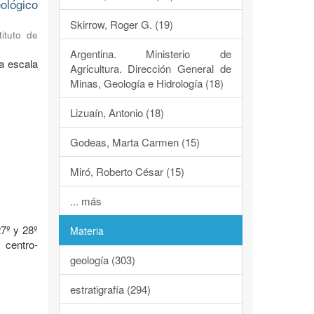
ológico
Skirrow, Roger G. (19)
tituto de
Argentina. Ministerio de
a escala
Agricultura. Dirección General de
Minas, Geología e Hidrología (18)
Lizuaín, Antonio (18)
Godeas, Marta Carmen (15)
Miró, Roberto César (15)
o
... más
7º y 28º
Materia
 centro-
geología (303)
estratigrafía (294)