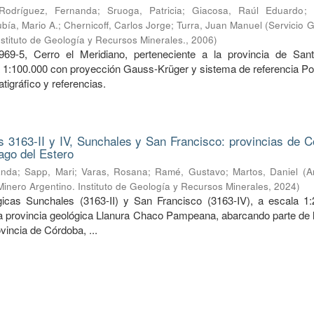
Rodríguez, Fernanda
;
Sruoga, Patricia
;
Giacosa, Raúl Eduardo
;
bía, Mario A.
;
Chernicoff, Carlos Jorge
;
Turra, Juan Manuel
(
Servicio 
nstituto de Geología y Recursos Minerales.
,
2006
)
969-5, Cerro el Meridiano, perteneciente a la provincia de San
a 1:100.000 con proyección Gauss-Krüger y sistema de referencia Po
tigráfico y referencias.
 3163-II y IV, Sunchales y San Francisco: provincias de C
ago del Estero
anda
;
Sapp, Mari
;
Varas, Rosana
;
Ramé, Gustavo
;
Martos, Daniel
(
A
Minero Argentino. Instituto de Geología y Recursos Minerales
,
2024
)
icas Sunchales (3163-II) y San Francisco (3163-IV), a escala 1:
la provincia geológica Llanura Chaco Pampeana, abarcando parte de l
ovincia de Córdoba, ...