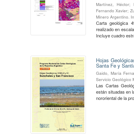
Martínez, Héctor
;
Fernando Xavier
;
Zu
Minero Argentino. I
Carta geológica 4
realizado en escal
Incluye cuadro estra
Hojas Geológicas
Santa Fe y Santi
Gaido, María Fern
Servicio Geológico 
Las Cartas Geológ
están situadas en 
nororiental de la pr