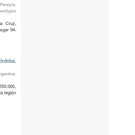
Pereyra,
Geológico
ta Cruz,
sgar 94.
órdoba,
rgentina.
250.000,
a región