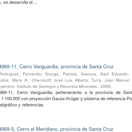
 se desarrolla el ...
4969-11, Cerro Vanguardia, provincia de Santa Cruz
Rodríguez, Fernanda
;
Sruoga, Patricia
;
Giacosa, Raúl Eduardo
;
Zubía, Mario A.
;
Chernicoff, José Luis Alberto
;
Turra, Juan Manuel
gentino. Instituto de Geología y Recursos Minerales.
,
2006
)
969-11, Cerro Vanguardia, perteneciente a la provincia de San
a 1:100.000 con proyección Gauss-Krüger y sistema de referencia Po
tigráfico y referencias.
4969-5, Cerro el Meridiano, provincia de Santa Cruz