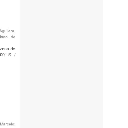
Aguilera,
ituto de
 zona de
°00’ S /
Marcelo
;