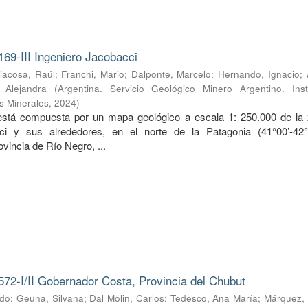
169-III Ingeniero Jacobacci
iacosa, Raúl
;
Franchi, Mario
;
Dalponte, Marcelo
;
Hernando, Ignacio
;
, Alejandra
(
Argentina. Servicio Geológico Minero Argentino. Inst
s Minerales
,
2024
)
 está compuesta por un mapa geológico a escala 1: 250.000 de la
ci y sus alrededores, en el norte de la Patagonia (41°00’-42
ovincia de Río Negro, ...
572-I/II Gobernador Costa, Provincia del Chubut
rdo
;
Geuna, Silvana
;
Dal Molin, Carlos
;
Tedesco, Ana María
;
Márquez, 