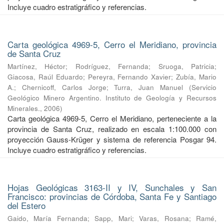
Incluye cuadro estratigráfico y referencias.
Carta geológica 4969-5, Cerro el Meridiano, provincia
de Santa Cruz
Martínez, Héctor
;
Rodríguez, Fernanda
;
Sruoga, Patricia
;
Giacosa, Raúl Eduardo
;
Pereyra, Fernando Xavier
;
Zubía, Mario
A.
;
Chernicoff, Carlos Jorge
;
Turra, Juan Manuel
(
Servicio
Geológico Minero Argentino. Instituto de Geología y Recursos
Minerales.
,
2006
)
Carta geológica 4969-5, Cerro el Meridiano, perteneciente a la
provincia de Santa Cruz, realizado en escala 1:100.000 con
proyección Gauss-Krüger y sistema de referencia Posgar 94.
Incluye cuadro estratigráfico y referencias.
Hojas Geológicas 3163-II y IV, Sunchales y San
Francisco: provincias de Córdoba, Santa Fe y Santiago
del Estero
Gaido, María Fernanda
;
Sapp, Mari
;
Varas, Rosana
;
Ramé,