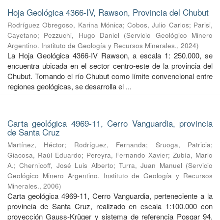
Hoja Geológica 4366-IV, Rawson, Provincia del Chubut
Rodríguez Obregoso, Karina Mónica
;
Cobos, Julio Carlos
;
Parisi,
Cayetano
;
Pezzuchi, Hugo Daniel
(
Servicio Geológico Minero
Argentino. Instituto de Geología y Recursos Minerales.
,
2024
)
La Hoja Geológica 4366-IV Rawson, a escala 1: 250.000, se
encuentra ubicada en el sector centro-este de la provincia del
Chubut. Tomando el río Chubut como límite convencional entre
regiones geológicas, se desarrolla el ...
Carta geológica 4969-11, Cerro Vanguardia, provincia
de Santa Cruz
Martínez, Héctor
;
Rodríguez, Fernanda
;
Sruoga, Patricia
;
Giacosa, Raúl Eduardo
;
Pereyra, Fernando Xavier
;
Zubía, Mario
A.
;
Chernicoff, José Luis Alberto
;
Turra, Juan Manuel
(
Servicio
Geológico Minero Argentino. Instituto de Geología y Recursos
Minerales.
,
2006
)
Carta geológica 4969-11, Cerro Vanguardia, perteneciente a la
provincia de Santa Cruz, realizado en escala 1:100.000 con
proyección Gauss-Krüger y sistema de referencia Posgar 94.