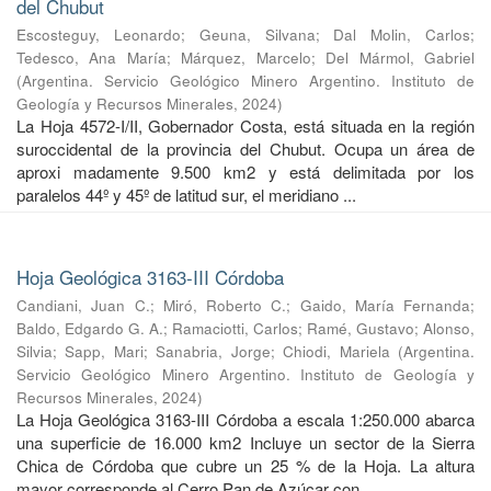
del Chubut
Escosteguy, Leonardo
;
Geuna, Silvana
;
Dal Molin, Carlos
;
Tedesco, Ana María
;
Márquez, Marcelo
;
Del Mármol, Gabriel
(
Argentina. Servicio Geológico Minero Argentino. Instituto de
Geología y Recursos Minerales
,
2024
)
La Hoja 4572-I/II, Gobernador Costa, está situada en la región
suroccidental de la provincia del Chubut. Ocupa un área de
aproxi madamente 9.500 km2 y está delimitada por los
paralelos 44º y 45º de latitud sur, el meridiano ...
Hoja Geológica 3163-III Córdoba
Candiani, Juan C.
;
Miró, Roberto C.
;
Gaido, María Fernanda
;
Baldo, Edgardo G. A.
;
Ramaciotti, Carlos
;
Ramé, Gustavo
;
Alonso,
Silvia
;
Sapp, Mari
;
Sanabria, Jorge
;
Chiodi, Mariela
(
Argentina.
Servicio Geológico Minero Argentino. Instituto de Geología y
Recursos Minerales
,
2024
)
La Hoja Geológica 3163-III Córdoba a escala 1:250.000 abarca
una superficie de 16.000 km2 Incluye un sector de la Sierra
Chica de Córdoba que cubre un 25 % de la Hoja. La altura
mayor corresponde al Cerro Pan de Azúcar con ...