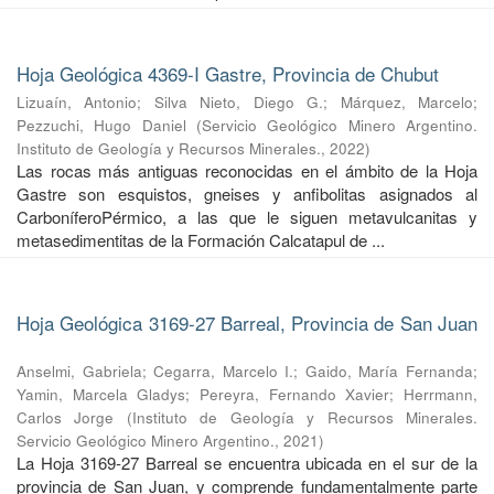
Hoja Geológica 4369-I Gastre, Provincia de Chubut
Lizuaín, Antonio
;
Silva Nieto, Diego G.
;
Márquez, Marcelo
;
Pezzuchi, Hugo Daniel
(
Servicio Geológico Minero Argentino.
Instituto de Geología y Recursos Minerales.
,
2022
)
Las rocas más antiguas reconocidas en el ámbito de la Hoja
Gastre son esquistos, gneises y anfibolitas asignados al
CarboníferoPérmico, a las que le siguen metavulcanitas y
metasedimentitas de la Formación Calcatapul de ...
Hoja Geológica 3169-27 Barreal, Provincia de San Juan
Anselmi, Gabriela
;
Cegarra, Marcelo I.
;
Gaido, María Fernanda
;
Yamin, Marcela Gladys
;
Pereyra, Fernando Xavier
;
Herrmann,
Carlos Jorge
(
Instituto de Geología y Recursos Minerales.
Servicio Geológico Minero Argentino.
,
2021
)
La Hoja 3169-27 Barreal se encuentra ubicada en el sur de la
provincia de San Juan, y comprende fundamentalmente parte