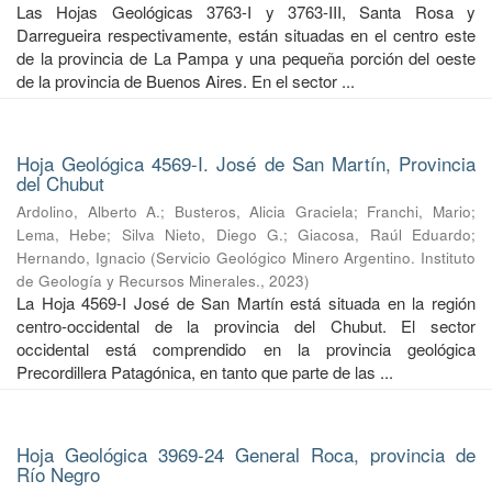
Las Hojas Geológicas 3763-I y 3763-III, Santa Rosa y
Darregueira respectivamente, están situadas en el centro este
de la provincia de La Pampa y una pequeña porción del oeste
de la provincia de Buenos Aires. En el sector ...
Hoja Geológica 4569-I. José de San Martín, Provincia
del Chubut
Ardolino, Alberto A.
;
Busteros, Alicia Graciela
;
Franchi, Mario
;
Lema, Hebe
;
Silva Nieto, Diego G.
;
Giacosa, Raúl Eduardo
;
Hernando, Ignacio
(
Servicio Geológico Minero Argentino. Instituto
de Geología y Recursos Minerales.
,
2023
)
La Hoja 4569-I José de San Martín está situada en la región
centro-occidental de la provincia del Chubut. El sector
occidental está comprendido en la provincia geológica
Precordillera Patagónica, en tanto que parte de las ...
Hoja Geológica 3969-24 General Roca, provincia de
Río Negro