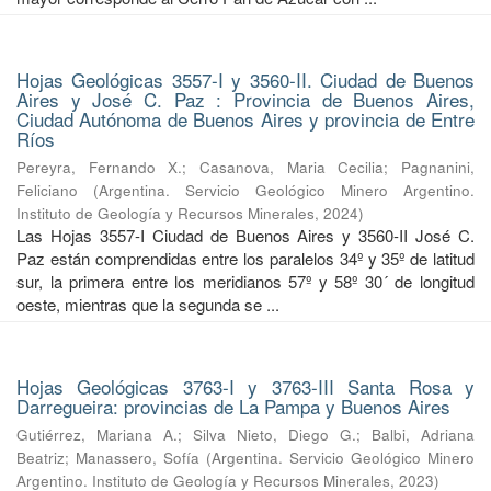
Hojas Geológicas 3557-I y 3560-II. Ciudad de Buenos
Aires y José C. Paz : Provincia de Buenos Aires,
Ciudad Autónoma de Buenos Aires y provincia de Entre
Ríos
Pereyra, Fernando X.
;
Casanova, Maria Cecilia
;
Pagnanini,
Feliciano
(
Argentina. Servicio Geológico Minero Argentino.
Instituto de Geología y Recursos Minerales
,
2024
)
Las Hojas 3557-I Ciudad de Buenos Aires y 3560-II José C.
Paz están comprendidas entre los paralelos 34º y 35º de latitud
sur, la primera entre los meridianos 57º y 58º 30´ de longitud
oeste, mientras que la segunda se ...
Hojas Geológicas 3763-I y 3763-III Santa Rosa y
Darregueira: provincias de La Pampa y Buenos Aires
Gutiérrez, Mariana A.
;
Silva Nieto, Diego G.
;
Balbi, Adriana
Beatriz
;
Manassero, Sofía
(
Argentina. Servicio Geológico Minero
Argentino. Instituto de Geología y Recursos Minerales
,
2023
)