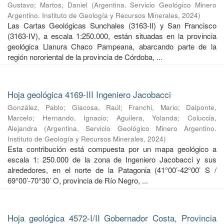
Gustavo
;
Martos, Daniel
(
Argentina. Servicio Geológico Minero
Argentino. Instituto de Geología y Recursos Minerales
,
2024
)
Las Cartas Geológicas Sunchales (3163-II) y San Francisco
(3163-IV), a escala 1:250.000, están situadas en la provincia
geológica Llanura Chaco Pampeana, abarcando parte de la
región nororiental de la provincia de Córdoba, ...
Hoja geológica 4169-III Ingeniero Jacobacci
González, Pablo
;
Giacosa, Raúl
;
Franchi, Mario
;
Dalponte,
Marcelo
;
Hernando, Ignacio
;
Aguilera, Yolanda
;
Coluccia,
Alejandra
(
Argentina. Servicio Geológico Minero Argentino.
Instituto de Geología y Recursos Minerales
,
2024
)
Esta contribución está compuesta por un mapa geológico a
escala 1: 250.000 de la zona de Ingeniero Jacobacci y sus
alrededores, en el norte de la Patagonia (41°00’-42°00’ S /
69°00’-70°30’ O, provincia de Río Negro, ...
Hoja geológica 4572-I/II Gobernador Costa, Provincia