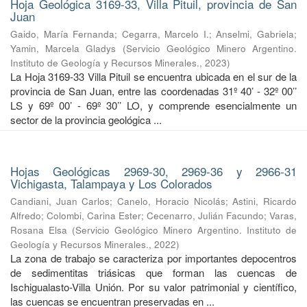
Hoja Geológica 3169-33, Villa Pituil, provincia de San
Juan
Gaido, María Fernanda
;
Cegarra, Marcelo I.
;
Anselmi, Gabriela
;
Yamin, Marcela Gladys
(
Servicio Geológico Minero Argentino.
Instituto de Geología y Recursos Minerales.
,
2023
)
La Hoja 3169-33 Villa Pituil se encuentra ubicada en el sur de la
provincia de San Juan, entre las coordenadas 31º 40’ - 32º 00’’
LS y 69º 00’ - 69º 30’’ LO, y comprende esencialmente un
sector de la provincia geológica ...
Hojas Geológicas 2969-30, 2969-36 y 2966-31
Vichigasta, Talampaya y Los Colorados
Candiani, Juan Carlos
;
Canelo, Horacio Nicolás
;
Astini, Ricardo
Alfredo
;
Colombi, Carina Ester
;
Cecenarro, Julián Facundo
;
Varas,
Rosana Elsa
(
Servicio Geológico Minero Argentino. Instituto de
Geología y Recursos Minerales.
,
2022
)
La zona de trabajo se caracteriza por importantes depocentros
de sedimentitas triásicas que forman las cuencas de
Ischigualasto-Villa Unión. Por su valor patrimonial y cientíﬁco,
las cuencas se encuentran preservadas en ...