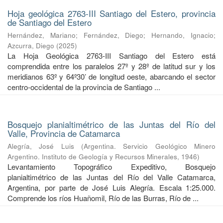
Hoja geológica 2763-III Santiago del Estero, provincia
de Santiago del Estero
Hernández, Mariano
;
Fernández, Diego
;
Hernando, Ignacio
;
Azcurra, Diego
(
2025
)
La Hoja Geológica 2763-III Santiago del Estero está
comprendida entre los paralelos 27º y 28º de latitud sur y los
meridianos 63º y 64º30’ de longitud oeste, abarcando el sector
centro-occidental de la provincia de Santiago ...
Bosquejo planialtimétrico de las Juntas del Río del
Valle, Provincia de Catamarca
Alegría, José Luis
(
Argentina. Servicio Geológico Minero
Argentino. Instituto de Geología y Recursos Minerales
,
1946
)
Levantamiento Topográfico Expeditivo, Bosquejo
planialtimétrico de las Juntas del Río del Valle Catamarca,
Argentina, por parte de José Luis Alegría. Escala 1:25.000.
Comprende los ríos Huañomil, Río de las Burras, Río de ...