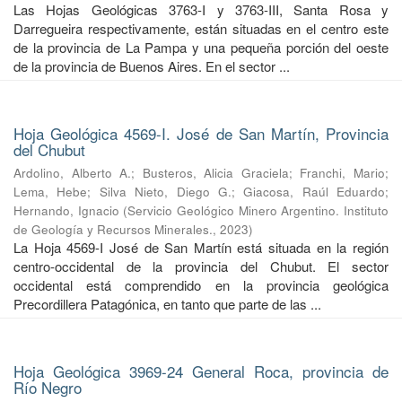
Las Hojas Geológicas 3763-I y 3763-III, Santa Rosa y
Darregueira respectivamente, están situadas en el centro este
de la provincia de La Pampa y una pequeña porción del oeste
de la provincia de Buenos Aires. En el sector ...
Hoja Geológica 4569-I. José de San Martín, Provincia
del Chubut
Ardolino, Alberto A.
;
Busteros, Alicia Graciela
;
Franchi, Mario
;
Lema, Hebe
;
Silva Nieto, Diego G.
;
Giacosa, Raúl Eduardo
;
Hernando, Ignacio
(
Servicio Geológico Minero Argentino. Instituto
de Geología y Recursos Minerales.
,
2023
)
La Hoja 4569-I José de San Martín está situada en la región
centro-occidental de la provincia del Chubut. El sector
occidental está comprendido en la provincia geológica
Precordillera Patagónica, en tanto que parte de las ...
Hoja Geológica 3969-24 General Roca, provincia de
Río Negro