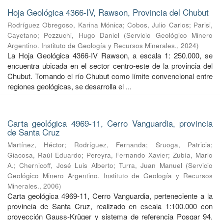
Hoja Geológica 4366-IV, Rawson, Provincia del Chubut
Rodríguez Obregoso, Karina Mónica
;
Cobos, Julio Carlos
;
Parisi,
Cayetano
;
Pezzuchi, Hugo Daniel
(
Servicio Geológico Minero
Argentino. Instituto de Geología y Recursos Minerales.
,
2024
)
La Hoja Geológica 4366-IV Rawson, a escala 1: 250.000, se
encuentra ubicada en el sector centro-este de la provincia del
Chubut. Tomando el río Chubut como límite convencional entre
regiones geológicas, se desarrolla el ...
Carta geológica 4969-11, Cerro Vanguardia, provincia
de Santa Cruz
Martínez, Héctor
;
Rodríguez, Fernanda
;
Sruoga, Patricia
;
Giacosa, Raúl Eduardo
;
Pereyra, Fernando Xavier
;
Zubía, Mario
A.
;
Chernicoff, José Luis Alberto
;
Turra, Juan Manuel
(
Servicio
Geológico Minero Argentino. Instituto de Geología y Recursos
Minerales.
,
2006
)
Carta geológica 4969-11, Cerro Vanguardia, perteneciente a la
provincia de Santa Cruz, realizado en escala 1:100.000 con
proyección Gauss-Krüger y sistema de referencia Posgar 94.