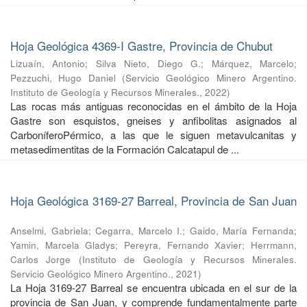
Hoja Geológica 4369-I Gastre, Provincia de Chubut
Lizuaín, Antonio
;
Silva Nieto, Diego G.
;
Márquez, Marcelo
;
Pezzuchi, Hugo Daniel
(
Servicio Geológico Minero Argentino.
Instituto de Geología y Recursos Minerales.
,
2022
)
Las rocas más antiguas reconocidas en el ámbito de la Hoja
Gastre son esquistos, gneises y anfibolitas asignados al
CarboníferoPérmico, a las que le siguen metavulcanitas y
metasedimentitas de la Formación Calcatapul de ...
Hoja Geológica 3169-27 Barreal, Provincia de San Juan
Anselmi, Gabriela
;
Cegarra, Marcelo I.
;
Gaido, María Fernanda
;
Yamin, Marcela Gladys
;
Pereyra, Fernando Xavier
;
Herrmann,
Carlos Jorge
(
Instituto de Geología y Recursos Minerales.
Servicio Geológico Minero Argentino.
,
2021
)
La Hoja 3169-27 Barreal se encuentra ubicada en el sur de la
provincia de San Juan, y comprende fundamentalmente parte