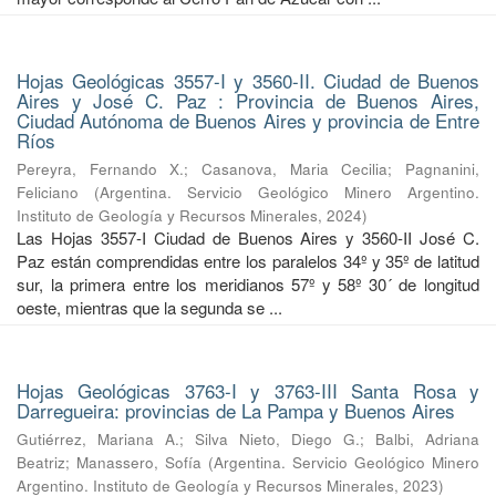
Hojas Geológicas 3557-I y 3560-II. Ciudad de Buenos
Aires y José C. Paz : Provincia de Buenos Aires,
Ciudad Autónoma de Buenos Aires y provincia de Entre
Ríos
Pereyra, Fernando X.
;
Casanova, Maria Cecilia
;
Pagnanini,
Feliciano
(
Argentina. Servicio Geológico Minero Argentino.
Instituto de Geología y Recursos Minerales
,
2024
)
Las Hojas 3557-I Ciudad de Buenos Aires y 3560-II José C.
Paz están comprendidas entre los paralelos 34º y 35º de latitud
sur, la primera entre los meridianos 57º y 58º 30´ de longitud
oeste, mientras que la segunda se ...
Hojas Geológicas 3763-I y 3763-III Santa Rosa y
Darregueira: provincias de La Pampa y Buenos Aires
Gutiérrez, Mariana A.
;
Silva Nieto, Diego G.
;
Balbi, Adriana
Beatriz
;
Manassero, Sofía
(
Argentina. Servicio Geológico Minero
Argentino. Instituto de Geología y Recursos Minerales
,
2023
)