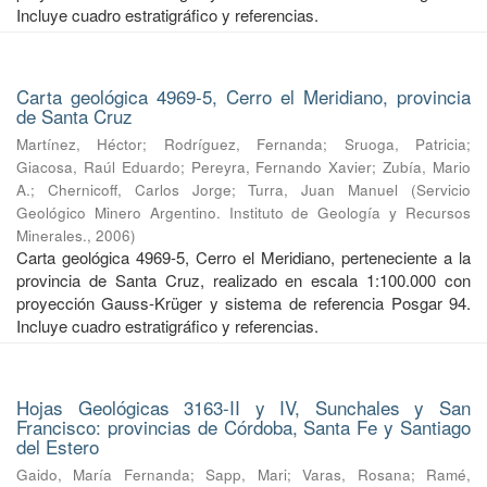
Incluye cuadro estratigráfico y referencias.
Carta geológica 4969-5, Cerro el Meridiano, provincia
de Santa Cruz
Martínez, Héctor
;
Rodríguez, Fernanda
;
Sruoga, Patricia
;
Giacosa, Raúl Eduardo
;
Pereyra, Fernando Xavier
;
Zubía, Mario
A.
;
Chernicoff, Carlos Jorge
;
Turra, Juan Manuel
(
Servicio
Geológico Minero Argentino. Instituto de Geología y Recursos
Minerales.
,
2006
)
Carta geológica 4969-5, Cerro el Meridiano, perteneciente a la
provincia de Santa Cruz, realizado en escala 1:100.000 con
proyección Gauss-Krüger y sistema de referencia Posgar 94.
Incluye cuadro estratigráfico y referencias.
Hojas Geológicas 3163-II y IV, Sunchales y San
Francisco: provincias de Córdoba, Santa Fe y Santiago
del Estero
Gaido, María Fernanda
;
Sapp, Mari
;
Varas, Rosana
;
Ramé,