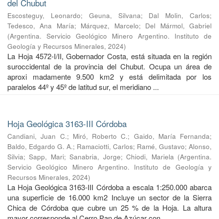
del Chubut
Escosteguy, Leonardo
;
Geuna, Silvana
;
Dal Molin, Carlos
;
Tedesco, Ana María
;
Márquez, Marcelo
;
Del Mármol, Gabriel
(
Argentina. Servicio Geológico Minero Argentino. Instituto de
Geología y Recursos Minerales
,
2024
)
La Hoja 4572-I/II, Gobernador Costa, está situada en la región
suroccidental de la provincia del Chubut. Ocupa un área de
aproxi madamente 9.500 km2 y está delimitada por los
paralelos 44º y 45º de latitud sur, el meridiano ...
Hoja Geológica 3163-III Córdoba
Candiani, Juan C.
;
Miró, Roberto C.
;
Gaido, María Fernanda
;
Baldo, Edgardo G. A.
;
Ramaciotti, Carlos
;
Ramé, Gustavo
;
Alonso,
Silvia
;
Sapp, Mari
;
Sanabria, Jorge
;
Chiodi, Mariela
(
Argentina.
Servicio Geológico Minero Argentino. Instituto de Geología y
Recursos Minerales
,
2024
)
La Hoja Geológica 3163-III Córdoba a escala 1:250.000 abarca
una superficie de 16.000 km2 Incluye un sector de la Sierra
Chica de Córdoba que cubre un 25 % de la Hoja. La altura
mayor corresponde al Cerro Pan de Azúcar con ...