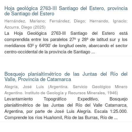
Hoja geológica 2763-III Santiago del Estero, provincia
de Santiago del Estero
Hernández, Mariano
;
Fernández, Diego
;
Hernando, Ignacio
;
Azcurra, Diego
(
2025
)
La Hoja Geológica 2763-III Santiago del Estero está
comprendida entre los paralelos 27º y 28º de latitud sur y los
meridianos 63º y 64º30’ de longitud oeste, abarcando el sector
centro-occidental de la provincia de Santiago ...
Bosquejo planialtimétrico de las Juntas del Río del
Valle, Provincia de Catamarca
Alegría, José Luis
(
Argentina. Servicio Geológico Minero
Argentino. Instituto de Geología y Recursos Minerales
,
1946
)
Levantamiento Topográfico Expeditivo, Bosquejo
planialtimétrico de las Juntas del Río del Valle Catamarca,
Argentina, por parte de José Luis Alegría. Escala 1:25.000.
Comprende los ríos Huañomil, Río de las Burras, Río de ...