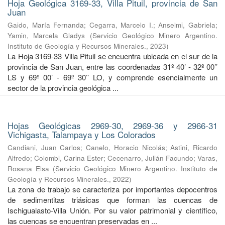
Hoja Geológica 3169-33, Villa Pituil, provincia de San
Juan
Gaido, María Fernanda
;
Cegarra, Marcelo I.
;
Anselmi, Gabriela
;
Yamin, Marcela Gladys
(
Servicio Geológico Minero Argentino.
Instituto de Geología y Recursos Minerales.
,
2023
)
La Hoja 3169-33 Villa Pituil se encuentra ubicada en el sur de la
provincia de San Juan, entre las coordenadas 31º 40’ - 32º 00’’
LS y 69º 00’ - 69º 30’’ LO, y comprende esencialmente un
sector de la provincia geológica ...
Hojas Geológicas 2969-30, 2969-36 y 2966-31
Vichigasta, Talampaya y Los Colorados
Candiani, Juan Carlos
;
Canelo, Horacio Nicolás
;
Astini, Ricardo
Alfredo
;
Colombi, Carina Ester
;
Cecenarro, Julián Facundo
;
Varas,
Rosana Elsa
(
Servicio Geológico Minero Argentino. Instituto de
Geología y Recursos Minerales.
,
2022
)
La zona de trabajo se caracteriza por importantes depocentros
de sedimentitas triásicas que forman las cuencas de
Ischigualasto-Villa Unión. Por su valor patrimonial y cientíﬁco,
las cuencas se encuentran preservadas en ...