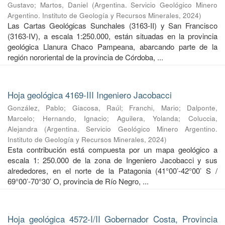
Gustavo
;
Martos, Daniel
(
Argentina. Servicio Geológico Minero
Argentino. Instituto de Geología y Recursos Minerales
,
2024
)
Las Cartas Geológicas Sunchales (3163-II) y San Francisco
(3163-IV), a escala 1:250.000, están situadas en la provincia
geológica Llanura Chaco Pampeana, abarcando parte de la
región nororiental de la provincia de Córdoba, ...
Hoja geológica 4169-III Ingeniero Jacobacci
González, Pablo
;
Giacosa, Raúl
;
Franchi, Mario
;
Dalponte,
Marcelo
;
Hernando, Ignacio
;
Aguilera, Yolanda
;
Coluccia,
Alejandra
(
Argentina. Servicio Geológico Minero Argentino.
Instituto de Geología y Recursos Minerales
,
2024
)
Esta contribución está compuesta por un mapa geológico a
escala 1: 250.000 de la zona de Ingeniero Jacobacci y sus
alrededores, en el norte de la Patagonia (41°00’-42°00’ S /
69°00’-70°30’ O, provincia de Río Negro, ...
Hoja geológica 4572-I/II Gobernador Costa, Provincia