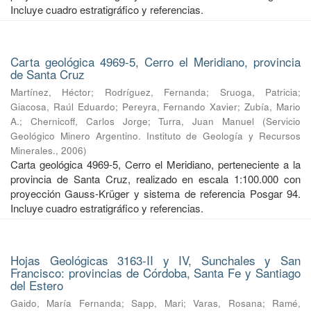
Incluye cuadro estratigráfico y referencias.
Carta geológica 4969-5, Cerro el Meridiano, provincia
de Santa Cruz
Martínez, Héctor
;
Rodríguez, Fernanda
;
Sruoga, Patricia
;
Giacosa, Raúl Eduardo
;
Pereyra, Fernando Xavier
;
Zubía, Mario
A.
;
Chernicoff, Carlos Jorge
;
Turra, Juan Manuel
(
Servicio
Geológico Minero Argentino. Instituto de Geología y Recursos
Minerales.
,
2006
)
Carta geológica 4969-5, Cerro el Meridiano, perteneciente a la
provincia de Santa Cruz, realizado en escala 1:100.000 con
proyección Gauss-Krüger y sistema de referencia Posgar 94.
Incluye cuadro estratigráfico y referencias.
Hojas Geológicas 3163-II y IV, Sunchales y San
Francisco: provincias de Córdoba, Santa Fe y Santiago
del Estero
Gaido, María Fernanda
;
Sapp, Mari
;
Varas, Rosana
;
Ramé,