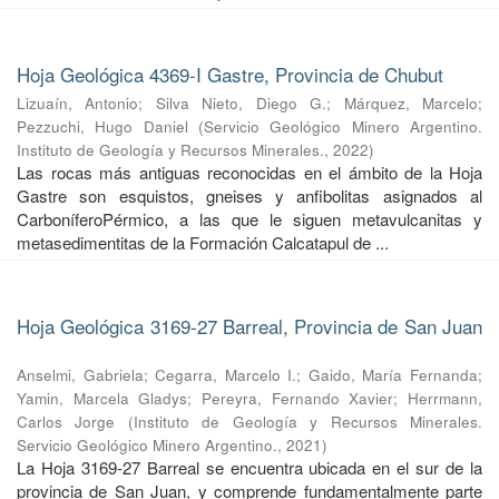
Hoja Geológica 4369-I Gastre, Provincia de Chubut
Lizuaín, Antonio
;
Silva Nieto, Diego G.
;
Márquez, Marcelo
;
Pezzuchi, Hugo Daniel
(
Servicio Geológico Minero Argentino.
Instituto de Geología y Recursos Minerales.
,
2022
)
Las rocas más antiguas reconocidas en el ámbito de la Hoja
Gastre son esquistos, gneises y anfibolitas asignados al
CarboníferoPérmico, a las que le siguen metavulcanitas y
metasedimentitas de la Formación Calcatapul de ...
Hoja Geológica 3169-27 Barreal, Provincia de San Juan
Anselmi, Gabriela
;
Cegarra, Marcelo I.
;
Gaido, María Fernanda
;
Yamin, Marcela Gladys
;
Pereyra, Fernando Xavier
;
Herrmann,
Carlos Jorge
(
Instituto de Geología y Recursos Minerales.
Servicio Geológico Minero Argentino.
,
2021
)
La Hoja 3169-27 Barreal se encuentra ubicada en el sur de la
provincia de San Juan, y comprende fundamentalmente parte