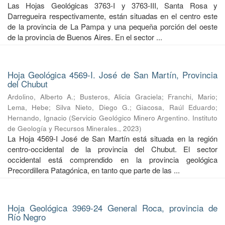
Las Hojas Geológicas 3763-I y 3763-III, Santa Rosa y
Darregueira respectivamente, están situadas en el centro este
de la provincia de La Pampa y una pequeña porción del oeste
de la provincia de Buenos Aires. En el sector ...
Hoja Geológica 4569-I. José de San Martín, Provincia
del Chubut
Ardolino, Alberto A.
;
Busteros, Alicia Graciela
;
Franchi, Mario
;
Lema, Hebe
;
Silva Nieto, Diego G.
;
Giacosa, Raúl Eduardo
;
Hernando, Ignacio
(
Servicio Geológico Minero Argentino. Instituto
de Geología y Recursos Minerales.
,
2023
)
La Hoja 4569-I José de San Martín está situada en la región
centro-occidental de la provincia del Chubut. El sector
occidental está comprendido en la provincia geológica
Precordillera Patagónica, en tanto que parte de las ...
Hoja Geológica 3969-24 General Roca, provincia de
Río Negro