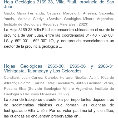
Hoja Geológica 3169-33, Villa Pituil, provincia de San
Juan
Gaido, María Fernanda
;
Cegarra, Marcelo I.
;
Anselmi, Gabriela
;
Yamin, Marcela Gladys
(
Servicio Geológico Minero Argentino.
Instituto de Geología y Recursos Minerales.
,
2023
)
La Hoja 3169-33 Villa Pituil se encuentra ubicada en el sur de la
provincia de San Juan, entre las coordenadas 31º 40’ - 32º 00’’
LS y 69º 00’ - 69º 30’’ LO, y comprende esencialmente un
sector de la provincia geológica ...
Hojas Geológicas 2969-30, 2969-36 y 2966-31
Vichigasta, Talampaya y Los Colorados
Candiani, Juan Carlos
;
Canelo, Horacio Nicolás
;
Astini, Ricardo
Alfredo
;
Colombi, Carina Ester
;
Cecenarro, Julián Facundo
;
Varas,
Rosana Elsa
(
Servicio Geológico Minero Argentino. Instituto de
Geología y Recursos Minerales.
,
2022
)
La zona de trabajo se caracteriza por importantes depocentros
de sedimentitas triásicas que forman las cuencas de
Ischigualasto-Villa Unión. Por su valor patrimonial y cientíﬁco,
las cuencas se encuentran preservadas en ...