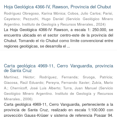
Hoja Geológica 4366-IV, Rawson, Provincia del Chubut
Rodríguez Obregoso, Karina Mónica
;
Cobos, Julio Carlos
;
Parisi,
Cayetano
;
Pezzuchi, Hugo Daniel
(
Servicio Geológico Minero
Argentino. Instituto de Geología y Recursos Minerales.
,
2024
)
La Hoja Geológica 4366-IV Rawson, a escala 1: 250.000, se
encuentra ubicada en el sector centro-este de la provincia del
Chubut. Tomando el río Chubut como límite convencional entre
regiones geológicas, se desarrolla el ...
Carta geológica 4969-11, Cerro Vanguardia, provincia
de Santa Cruz
Martínez, Héctor
;
Rodríguez, Fernanda
;
Sruoga, Patricia
;
Giacosa, Raúl Eduardo
;
Pereyra, Fernando Xavier
;
Zubía, Mario
A.
;
Chernicoff, José Luis Alberto
;
Turra, Juan Manuel
(
Servicio
Geológico Minero Argentino. Instituto de Geología y Recursos
Minerales.
,
2006
)
Carta geológica 4969-11, Cerro Vanguardia, perteneciente a la
provincia de Santa Cruz, realizado en escala 1:100.000 con
proyección Gauss-Krüger y sistema de referencia Posgar 94.