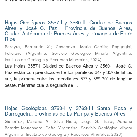
Hojas Geológicas 3557-I y 3560-II. Ciudad de Buenos
Aires y José C. Paz : Provincia de Buenos Aires,
Ciudad Autónoma de Buenos Aires y provincia de Entre
Ríos
Pereyra, Fernando X.
;
Casanova, Maria Cecilia
;
Pagnanini,
Feliciano
(
Argentina. Servicio Geológico Minero Argentino.
Instituto de Geología y Recursos Minerales
,
2024
)
Las Hojas 3557-I Ciudad de Buenos Aires y 3560-II José C.
Paz están comprendidas entre los paralelos 34º y 35º de latitud
sur, la primera entre los meridianos 57º y 58º 30´ de longitud
oeste, mientras que la segunda se ...
Hojas Geológicas 3763-I y 3763-III Santa Rosa y
Darregueira: provincias de La Pampa y Buenos Aires
Gutiérrez, Mariana A.
;
Silva Nieto, Diego G.
;
Balbi, Adriana
Beatriz
;
Manassero, Sofía
(
Argentina. Servicio Geológico Minero
Argentino. Instituto de Geología y Recursos Minerales
,
2023
)