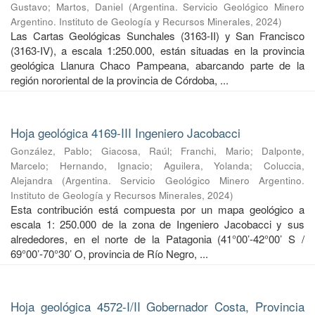
Gustavo
;
Martos, Daniel
(
Argentina. Servicio Geológico Minero
Argentino. Instituto de Geología y Recursos Minerales
,
2024
)
Las Cartas Geológicas Sunchales (3163-II) y San Francisco
(3163-IV), a escala 1:250.000, están situadas en la provincia
geológica Llanura Chaco Pampeana, abarcando parte de la
región nororiental de la provincia de Córdoba, ...
Hoja geológica 4169-III Ingeniero Jacobacci
González, Pablo
;
Giacosa, Raúl
;
Franchi, Mario
;
Dalponte,
Marcelo
;
Hernando, Ignacio
;
Aguilera, Yolanda
;
Coluccia,
Alejandra
(
Argentina. Servicio Geológico Minero Argentino.
Instituto de Geología y Recursos Minerales
,
2024
)
Esta contribución está compuesta por un mapa geológico a
escala 1: 250.000 de la zona de Ingeniero Jacobacci y sus
alrededores, en el norte de la Patagonia (41°00’-42°00’ S /
69°00’-70°30’ O, provincia de Río Negro, ...
Hoja geológica 4572-I/II Gobernador Costa, Provincia