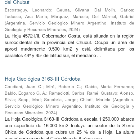
del Chubut
Escosteguy, Leonardo
;
Geuna, Silvana
;
Dal Molin, Carlos
;
Tedesco, Ana María
;
Márquez, Marcelo
;
Del Mármol, Gabriel
(
Argentina. Servicio Geológico Minero Argentino. Instituto de
Geología y Recursos Minerales
,
2024
)
La Hoja 4572-I/II, Gobernador Costa, está situada en la región
suroccidental de la provincia del Chubut. Ocupa un área de
aproxi madamente 9.500 km2 y está delimitada por los
paralelos 44º y 45º de latitud sur, el meridiano ...
Hoja Geológica 3163-III Córdoba
Candiani, Juan C.
;
Miró, Roberto C.
;
Gaido, María Fernanda
;
Baldo, Edgardo G. A.
;
Ramaciotti, Carlos
;
Ramé, Gustavo
;
Alonso,
Silvia
;
Sapp, Mari
;
Sanabria, Jorge
;
Chiodi, Mariela
(
Argentina.
Servicio Geológico Minero Argentino. Instituto de Geología y
Recursos Minerales
,
2024
)
La Hoja Geológica 3163-III Córdoba a escala 1:250.000 abarca
una superficie de 16.000 km2 Incluye un sector de la Sierra
Chica de Córdoba que cubre un 25 % de la Hoja. La altura
mayor corresponde al Cerro Pan de Azúcar con ...