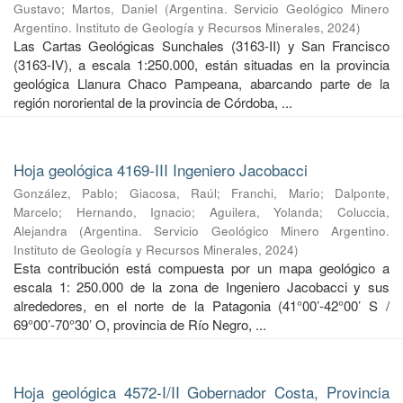
Gustavo
;
Martos, Daniel
(
Argentina. Servicio Geológico Minero
Argentino. Instituto de Geología y Recursos Minerales
,
2024
)
Las Cartas Geológicas Sunchales (3163-II) y San Francisco
(3163-IV), a escala 1:250.000, están situadas en la provincia
geológica Llanura Chaco Pampeana, abarcando parte de la
región nororiental de la provincia de Córdoba, ...
Hoja geológica 4169-III Ingeniero Jacobacci
González, Pablo
;
Giacosa, Raúl
;
Franchi, Mario
;
Dalponte,
Marcelo
;
Hernando, Ignacio
;
Aguilera, Yolanda
;
Coluccia,
Alejandra
(
Argentina. Servicio Geológico Minero Argentino.
Instituto de Geología y Recursos Minerales
,
2024
)
Esta contribución está compuesta por un mapa geológico a
escala 1: 250.000 de la zona de Ingeniero Jacobacci y sus
alrededores, en el norte de la Patagonia (41°00’-42°00’ S /
69°00’-70°30’ O, provincia de Río Negro, ...
Hoja geológica 4572-I/II Gobernador Costa, Provincia