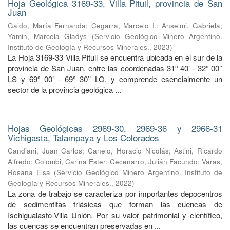
Hoja Geológica 3169-33, Villa Pituil, provincia de San
Juan
Gaido, María Fernanda
;
Cegarra, Marcelo I.
;
Anselmi, Gabriela
;
Yamin, Marcela Gladys
(
Servicio Geológico Minero Argentino.
Instituto de Geología y Recursos Minerales.
,
2023
)
La Hoja 3169-33 Villa Pituil se encuentra ubicada en el sur de la
provincia de San Juan, entre las coordenadas 31º 40’ - 32º 00’’
LS y 69º 00’ - 69º 30’’ LO, y comprende esencialmente un
sector de la provincia geológica ...
Hojas Geológicas 2969-30, 2969-36 y 2966-31
Vichigasta, Talampaya y Los Colorados
Candiani, Juan Carlos
;
Canelo, Horacio Nicolás
;
Astini, Ricardo
Alfredo
;
Colombi, Carina Ester
;
Cecenarro, Julián Facundo
;
Varas,
Rosana Elsa
(
Servicio Geológico Minero Argentino. Instituto de
Geología y Recursos Minerales.
,
2022
)
La zona de trabajo se caracteriza por importantes depocentros
de sedimentitas triásicas que forman las cuencas de
Ischigualasto-Villa Unión. Por su valor patrimonial y cientíﬁco,
las cuencas se encuentran preservadas en ...