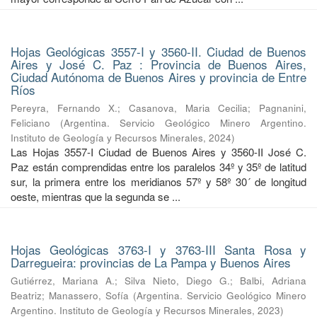
Hojas Geológicas 3557-I y 3560-II. Ciudad de Buenos
Aires y José C. Paz : Provincia de Buenos Aires,
Ciudad Autónoma de Buenos Aires y provincia de Entre
Ríos
Pereyra, Fernando X.
;
Casanova, Maria Cecilia
;
Pagnanini,
Feliciano
(
Argentina. Servicio Geológico Minero Argentino.
Instituto de Geología y Recursos Minerales
,
2024
)
Las Hojas 3557-I Ciudad de Buenos Aires y 3560-II José C.
Paz están comprendidas entre los paralelos 34º y 35º de latitud
sur, la primera entre los meridianos 57º y 58º 30´ de longitud
oeste, mientras que la segunda se ...
Hojas Geológicas 3763-I y 3763-III Santa Rosa y
Darregueira: provincias de La Pampa y Buenos Aires
Gutiérrez, Mariana A.
;
Silva Nieto, Diego G.
;
Balbi, Adriana
Beatriz
;
Manassero, Sofía
(
Argentina. Servicio Geológico Minero
Argentino. Instituto de Geología y Recursos Minerales
,
2023
)