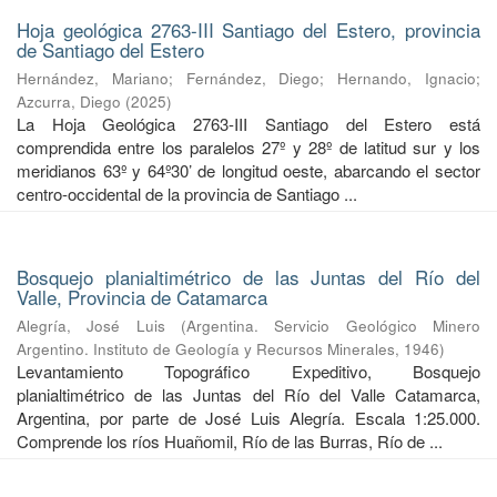
Hoja geológica 2763-III Santiago del Estero, provincia
de Santiago del Estero
Hernández, Mariano
;
Fernández, Diego
;
Hernando, Ignacio
;
Azcurra, Diego
(
2025
)
La Hoja Geológica 2763-III Santiago del Estero está
comprendida entre los paralelos 27º y 28º de latitud sur y los
meridianos 63º y 64º30’ de longitud oeste, abarcando el sector
centro-occidental de la provincia de Santiago ...
Bosquejo planialtimétrico de las Juntas del Río del
Valle, Provincia de Catamarca
Alegría, José Luis
(
Argentina. Servicio Geológico Minero
Argentino. Instituto de Geología y Recursos Minerales
,
1946
)
Levantamiento Topográfico Expeditivo, Bosquejo
planialtimétrico de las Juntas del Río del Valle Catamarca,
Argentina, por parte de José Luis Alegría. Escala 1:25.000.
Comprende los ríos Huañomil, Río de las Burras, Río de ...