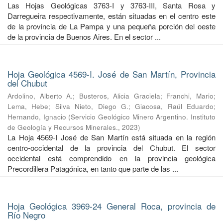
Las Hojas Geológicas 3763-I y 3763-III, Santa Rosa y
Darregueira respectivamente, están situadas en el centro este
de la provincia de La Pampa y una pequeña porción del oeste
de la provincia de Buenos Aires. En el sector ...
Hoja Geológica 4569-I. José de San Martín, Provincia
del Chubut
Ardolino, Alberto A.
;
Busteros, Alicia Graciela
;
Franchi, Mario
;
Lema, Hebe
;
Silva Nieto, Diego G.
;
Giacosa, Raúl Eduardo
;
Hernando, Ignacio
(
Servicio Geológico Minero Argentino. Instituto
de Geología y Recursos Minerales.
,
2023
)
La Hoja 4569-I José de San Martín está situada en la región
centro-occidental de la provincia del Chubut. El sector
occidental está comprendido en la provincia geológica
Precordillera Patagónica, en tanto que parte de las ...
Hoja Geológica 3969-24 General Roca, provincia de
Río Negro