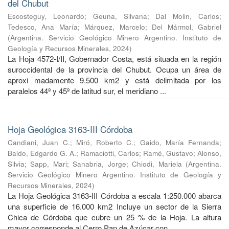
del Chubut
Escosteguy, Leonardo
;
Geuna, Silvana
;
Dal Molin, Carlos
;
Tedesco, Ana María
;
Márquez, Marcelo
;
Del Mármol, Gabriel
(
Argentina. Servicio Geológico Minero Argentino. Instituto de
Geología y Recursos Minerales
,
2024
)
La Hoja 4572-I/II, Gobernador Costa, está situada en la región
suroccidental de la provincia del Chubut. Ocupa un área de
aproxi madamente 9.500 km2 y está delimitada por los
paralelos 44º y 45º de latitud sur, el meridiano ...
Hoja Geológica 3163-III Córdoba
Candiani, Juan C.
;
Miró, Roberto C.
;
Gaido, María Fernanda
;
Baldo, Edgardo G. A.
;
Ramaciotti, Carlos
;
Ramé, Gustavo
;
Alonso,
Silvia
;
Sapp, Mari
;
Sanabria, Jorge
;
Chiodi, Mariela
(
Argentina.
Servicio Geológico Minero Argentino. Instituto de Geología y
Recursos Minerales
,
2024
)
La Hoja Geológica 3163-III Córdoba a escala 1:250.000 abarca
una superficie de 16.000 km2 Incluye un sector de la Sierra
Chica de Córdoba que cubre un 25 % de la Hoja. La altura
mayor corresponde al Cerro Pan de Azúcar con ...