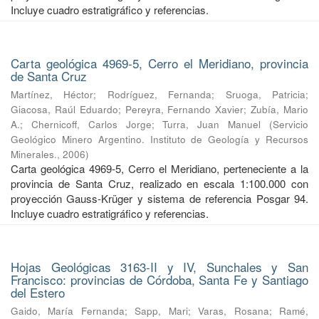
Incluye cuadro estratigráfico y referencias.
Carta geológica 4969-5, Cerro el Meridiano, provincia
de Santa Cruz
Martínez, Héctor
;
Rodríguez, Fernanda
;
Sruoga, Patricia
;
Giacosa, Raúl Eduardo
;
Pereyra, Fernando Xavier
;
Zubía, Mario
A.
;
Chernicoff, Carlos Jorge
;
Turra, Juan Manuel
(
Servicio
Geológico Minero Argentino. Instituto de Geología y Recursos
Minerales.
,
2006
)
Carta geológica 4969-5, Cerro el Meridiano, perteneciente a la
provincia de Santa Cruz, realizado en escala 1:100.000 con
proyección Gauss-Krüger y sistema de referencia Posgar 94.
Incluye cuadro estratigráfico y referencias.
Hojas Geológicas 3163-II y IV, Sunchales y San
Francisco: provincias de Córdoba, Santa Fe y Santiago
del Estero
Gaido, María Fernanda
;
Sapp, Mari
;
Varas, Rosana
;
Ramé,