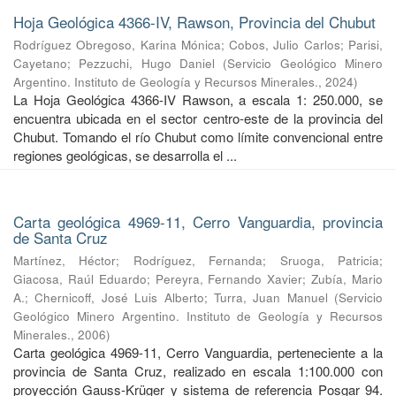
Hoja Geológica 4366-IV, Rawson, Provincia del Chubut
Rodríguez Obregoso, Karina Mónica
;
Cobos, Julio Carlos
;
Parisi,
Cayetano
;
Pezzuchi, Hugo Daniel
(
Servicio Geológico Minero
Argentino. Instituto de Geología y Recursos Minerales.
,
2024
)
La Hoja Geológica 4366-IV Rawson, a escala 1: 250.000, se
encuentra ubicada en el sector centro-este de la provincia del
Chubut. Tomando el río Chubut como límite convencional entre
regiones geológicas, se desarrolla el ...
Carta geológica 4969-11, Cerro Vanguardia, provincia
de Santa Cruz
Martínez, Héctor
;
Rodríguez, Fernanda
;
Sruoga, Patricia
;
Giacosa, Raúl Eduardo
;
Pereyra, Fernando Xavier
;
Zubía, Mario
A.
;
Chernicoff, José Luis Alberto
;
Turra, Juan Manuel
(
Servicio
Geológico Minero Argentino. Instituto de Geología y Recursos
Minerales.
,
2006
)
Carta geológica 4969-11, Cerro Vanguardia, perteneciente a la
provincia de Santa Cruz, realizado en escala 1:100.000 con
proyección Gauss-Krüger y sistema de referencia Posgar 94.