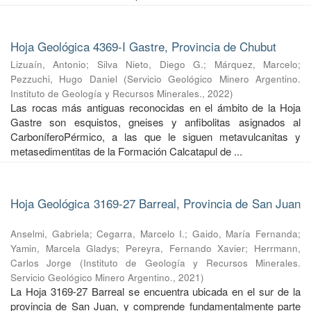
Hoja Geológica 4369-I Gastre, Provincia de Chubut
Lizuaín, Antonio
;
Silva Nieto, Diego G.
;
Márquez, Marcelo
;
Pezzuchi, Hugo Daniel
(
Servicio Geológico Minero Argentino.
Instituto de Geología y Recursos Minerales.
,
2022
)
Las rocas más antiguas reconocidas en el ámbito de la Hoja
Gastre son esquistos, gneises y anfibolitas asignados al
CarboníferoPérmico, a las que le siguen metavulcanitas y
metasedimentitas de la Formación Calcatapul de ...
Hoja Geológica 3169-27 Barreal, Provincia de San Juan
Anselmi, Gabriela
;
Cegarra, Marcelo I.
;
Gaido, María Fernanda
;
Yamin, Marcela Gladys
;
Pereyra, Fernando Xavier
;
Herrmann,
Carlos Jorge
(
Instituto de Geología y Recursos Minerales.
Servicio Geológico Minero Argentino.
,
2021
)
La Hoja 3169-27 Barreal se encuentra ubicada en el sur de la
provincia de San Juan, y comprende fundamentalmente parte