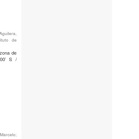
Aguilera,
ituto de
 zona de
°00’ S /
Marcelo
;