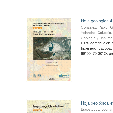
Hoja geológica 4
González, Pablo
;
G
Yolanda
;
Coluccia
Geología y Recurso
Esta contribución
Ingeniero Jacobac
69°00’-70°30’ O, pr
Hoja geológica 4
Escosteguy, Leona