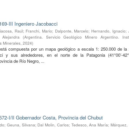
169-III Ingeniero Jacobacci
iacosa, Raúl
;
Franchi, Mario
;
Dalponte, Marcelo
;
Hernando, Ignacio
;
, Alejandra
(
Argentina. Servicio Geológico Minero Argentino. Inst
s Minerales
,
2024
)
 está compuesta por un mapa geológico a escala 1: 250.000 de la
ci y sus alrededores, en el norte de la Patagonia (41°00’-42
ovincia de Río Negro, ...
572-I/II Gobernador Costa, Provincia del Chubut
rdo
;
Geuna, Silvana
;
Dal Molin, Carlos
;
Tedesco, Ana María
;
Márquez, 