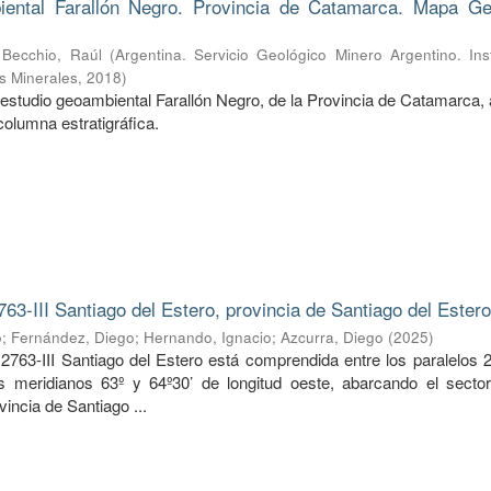
ental Farallón Negro. Provincia de Catamarca. Mapa Ge
;
Becchio, Raúl
(
Argentina. Servicio Geológico Minero Argentino. Ins
s Minerales
,
2018
)
estudio geoambiental Farallón Negro, de la Provincia de Catamarca, 
columna estratigráfica.
763-III Santiago del Estero, provincia de Santiago del Ester
o
;
Fernández, Diego
;
Hernando, Ignacio
;
Azcurra, Diego
(
2025
)
2763-III Santiago del Estero está comprendida entre los paralelos 2
os meridianos 63º y 64º30’ de longitud oeste, abarcando el sector
vincia de Santiago ...