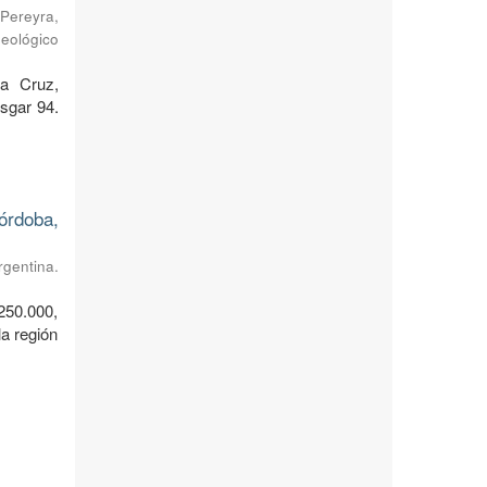
Pereyra,
Geológico
ta Cruz,
sgar 94.
órdoba,
rgentina.
250.000,
a región