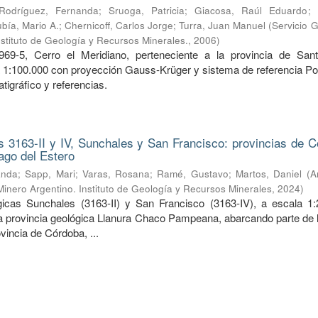
Rodríguez, Fernanda
;
Sruoga, Patricia
;
Giacosa, Raúl Eduardo
;
bía, Mario A.
;
Chernicoff, Carlos Jorge
;
Turra, Juan Manuel
(
Servicio 
nstituto de Geología y Recursos Minerales.
,
2006
)
969-5, Cerro el Meridiano, perteneciente a la provincia de San
a 1:100.000 con proyección Gauss-Krüger y sistema de referencia Po
tigráfico y referencias.
 3163-II y IV, Sunchales y San Francisco: provincias de C
ago del Estero
anda
;
Sapp, Mari
;
Varas, Rosana
;
Ramé, Gustavo
;
Martos, Daniel
(
A
Minero Argentino. Instituto de Geología y Recursos Minerales
,
2024
)
icas Sunchales (3163-II) y San Francisco (3163-IV), a escala 1:
la provincia geológica Llanura Chaco Pampeana, abarcando parte de l
ovincia de Córdoba, ...