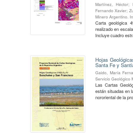
Martínez, Héctor
;
Fernando Xavier
;
Zu
Minero Argentino. I
Carta geológica 4
realizado en escal
Incluye cuadro estra
Hojas Geológicas
Santa Fe y Santi
Gaido, María Fern
Servicio Geológico 
Las Cartas Geológ
están situadas en 
nororiental de la pr