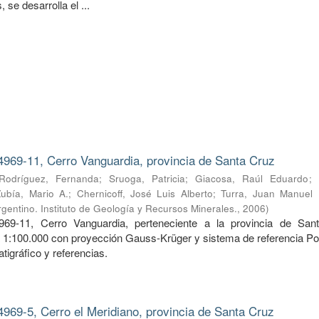
 se desarrolla el ...
4969-11, Cerro Vanguardia, provincia de Santa Cruz
Rodríguez, Fernanda
;
Sruoga, Patricia
;
Giacosa, Raúl Eduardo
;
Zubía, Mario A.
;
Chernicoff, José Luis Alberto
;
Turra, Juan Manuel
gentino. Instituto de Geología y Recursos Minerales.
,
2006
)
969-11, Cerro Vanguardia, perteneciente a la provincia de San
a 1:100.000 con proyección Gauss-Krüger y sistema de referencia Po
tigráfico y referencias.
4969-5, Cerro el Meridiano, provincia de Santa Cruz