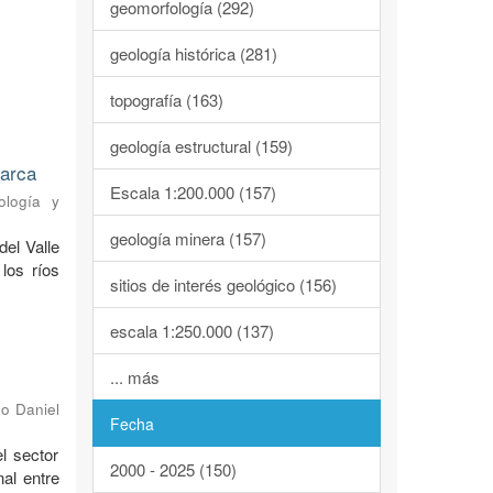
geomorfología (292)
geología histórica (281)
topografía (163)
geología estructural (159)
marca
Escala 1:200.000 (157)
ología y
geología minera (157)
del Valle
los ríos
sitios de interés geológico (156)
escala 1:250.000 (137)
... más
o Daniel
Fecha
l sector
2000 - 2025 (150)
al entre