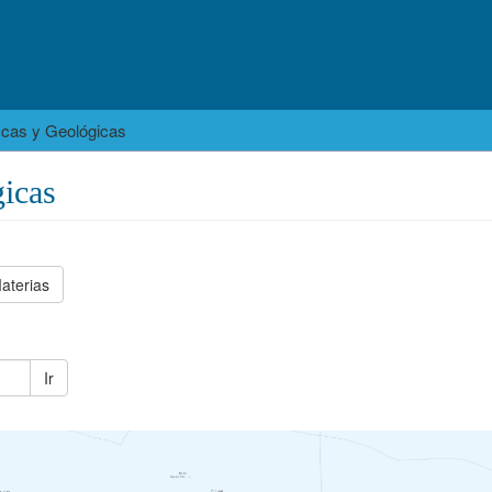
icas y Geológicas
icas
aterias
Ir