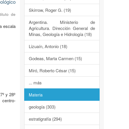
ológico
Skirrow, Roger G. (19)
tituto de
Argentina. Ministerio de
a escala
Agricultura. Dirección General de
Minas, Geología e Hidrología (18)
Lizuaín, Antonio (18)
Godeas, Marta Carmen (15)
Miró, Roberto César (15)
o
... más
7º y 28º
Materia
 centro-
geología (303)
estratigrafía (294)