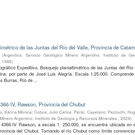
timétrico de las Juntas del Río del Valle, Provincia de Cata
(
Argentina. Servicio Geológico Minero Argentino. Instituto de Ge
,
1946
)
ráfico Expeditivo, Bosquejo planialtimétrico de las Juntas del Río 
ina, por parte de José Luis Alegría. Escala 1:25.000. Comprende 
s Burras, Río de ...
366-IV, Rawson, Provincia del Chubut
, Karina Mónica
;
Cobos, Julio Carlos
;
Parisi, Cayetano
;
Pezzuchi, Hug
 Minero Argentino. Instituto de Geología y Recursos Minerales.
,
2024
)
 4366-IV Rawson, a escala 1: 250.000, se encuentra ubicada en e
provincia del Chubut. Tomando el río Chubut como límite convencion