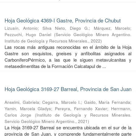
Hoja Geológica 4369-I Gastre, Provincia de Chubut
Lizuaín, Antonio
;
Silva Nieto, Diego G.
;
Márquez, Marcelo
;
Pezzuchi, Hugo Daniel
(
Servicio Geológico Minero Argentino.
Instituto de Geología y Recursos Minerales.
,
2022
)
Las rocas más antiguas reconocidas en el ámbito de la Hoja
Gastre son esquistos, gneises y anfibolitas asignados al
CarboníferoPérmico, a las que le siguen metavulcanitas y
metasedimentitas de la Formación Calcatapul de ...
Hoja Geológica 3169-27 Barreal, Provincia de San Juan
Anselmi, Gabriela
;
Cegarra, Marcelo I.
;
Gaido, María Fernanda
;
Yamin, Marcela Gladys
;
Pereyra, Fernando Xavier
;
Herrmann,
Carlos Jorge
(
Instituto de Geología y Recursos Minerales.
Servicio Geológico Minero Argentino.
,
2021
)
La Hoja 3169-27 Barreal se encuentra ubicada en el sur de la
provincia de San Juan, y comprende fundamentalmente parte