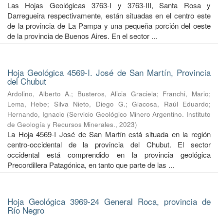
Las Hojas Geológicas 3763-I y 3763-III, Santa Rosa y
Darregueira respectivamente, están situadas en el centro este
de la provincia de La Pampa y una pequeña porción del oeste
de la provincia de Buenos Aires. En el sector ...
Hoja Geológica 4569-I. José de San Martín, Provincia
del Chubut
Ardolino, Alberto A.
;
Busteros, Alicia Graciela
;
Franchi, Mario
;
Lema, Hebe
;
Silva Nieto, Diego G.
;
Giacosa, Raúl Eduardo
;
Hernando, Ignacio
(
Servicio Geológico Minero Argentino. Instituto
de Geología y Recursos Minerales.
,
2023
)
La Hoja 4569-I José de San Martín está situada en la región
centro-occidental de la provincia del Chubut. El sector
occidental está comprendido en la provincia geológica
Precordillera Patagónica, en tanto que parte de las ...
Hoja Geológica 3969-24 General Roca, provincia de
Río Negro