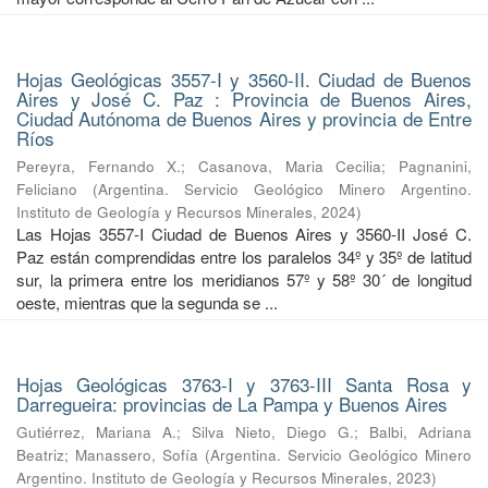
Hojas Geológicas 3557-I y 3560-II. Ciudad de Buenos
Aires y José C. Paz : Provincia de Buenos Aires,
Ciudad Autónoma de Buenos Aires y provincia de Entre
Ríos
Pereyra, Fernando X.
;
Casanova, Maria Cecilia
;
Pagnanini,
Feliciano
(
Argentina. Servicio Geológico Minero Argentino.
Instituto de Geología y Recursos Minerales
,
2024
)
Las Hojas 3557-I Ciudad de Buenos Aires y 3560-II José C.
Paz están comprendidas entre los paralelos 34º y 35º de latitud
sur, la primera entre los meridianos 57º y 58º 30´ de longitud
oeste, mientras que la segunda se ...
Hojas Geológicas 3763-I y 3763-III Santa Rosa y
Darregueira: provincias de La Pampa y Buenos Aires
Gutiérrez, Mariana A.
;
Silva Nieto, Diego G.
;
Balbi, Adriana
Beatriz
;
Manassero, Sofía
(
Argentina. Servicio Geológico Minero
Argentino. Instituto de Geología y Recursos Minerales
,
2023
)