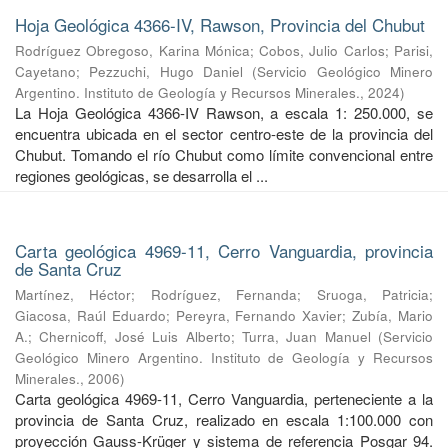
Hoja Geológica 4366-IV, Rawson, Provincia del Chubut
Rodríguez Obregoso, Karina Mónica
;
Cobos, Julio Carlos
;
Parisi,
Cayetano
;
Pezzuchi, Hugo Daniel
(
Servicio Geológico Minero
Argentino. Instituto de Geología y Recursos Minerales.
,
2024
)
La Hoja Geológica 4366-IV Rawson, a escala 1: 250.000, se
encuentra ubicada en el sector centro-este de la provincia del
Chubut. Tomando el río Chubut como límite convencional entre
regiones geológicas, se desarrolla el ...
Carta geológica 4969-11, Cerro Vanguardia, provincia
de Santa Cruz
Martínez, Héctor
;
Rodríguez, Fernanda
;
Sruoga, Patricia
;
Giacosa, Raúl Eduardo
;
Pereyra, Fernando Xavier
;
Zubía, Mario
A.
;
Chernicoff, José Luis Alberto
;
Turra, Juan Manuel
(
Servicio
Geológico Minero Argentino. Instituto de Geología y Recursos
Minerales.
,
2006
)
Carta geológica 4969-11, Cerro Vanguardia, perteneciente a la
provincia de Santa Cruz, realizado en escala 1:100.000 con
proyección Gauss-Krüger y sistema de referencia Posgar 94.