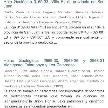
Hoja Geológica 3169-33, Villa Pituil, provincia de San
Juan
Gaido, María Fernanda
;
Cegarra, Marcelo I.
;
Anselmi, Gabriela
;
Yamin, Marcela Gladys
(
Servicio Geológico Minero Argentino.
Instituto de Geología y Recursos Minerales.
,
2023
)
La Hoja 3169-33 Villa Pituil se encuentra ubicada en el sur de la
provincia de San Juan, entre las coordenadas 31º 40’ - 32º 00’’
LS y 69º 00’ - 69º 30’’ LO, y comprende esencialmente un
sector de la provincia geológica ...
Hojas Geológicas 2969-30, 2969-36 y 2966-31
Vichigasta, Talampaya y Los Colorados
Candiani, Juan Carlos
;
Canelo, Horacio Nicolás
;
Astini, Ricardo
Alfredo
;
Colombi, Carina Ester
;
Cecenarro, Julián Facundo
;
Varas,
Rosana Elsa
(
Servicio Geológico Minero Argentino. Instituto de
Geología y Recursos Minerales.
,
2022
)
La zona de trabajo se caracteriza por importantes depocentros
de sedimentitas triásicas que forman las cuencas de
Ischigualasto-Villa Unión. Por su valor patrimonial y cientíﬁco,
las cuencas se encuentran preservadas en ...