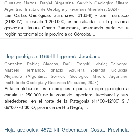
Gustavo
;
Martos, Daniel
(
Argentina. Servicio Geológico Minero
Argentino. Instituto de Geología y Recursos Minerales
,
2024
)
Las Cartas Geológicas Sunchales (3163-II) y San Francisco
(3163-IV), a escala 1:250.000, están situadas en la provincia
geológica Llanura Chaco Pampeana, abarcando parte de la
región nororiental de la provincia de Córdoba, ...
Hoja geológica 4169-III Ingeniero Jacobacci
González, Pablo
;
Giacosa, Raúl
;
Franchi, Mario
;
Dalponte,
Marcelo
;
Hernando, Ignacio
;
Aguilera, Yolanda
;
Coluccia,
Alejandra
(
Argentina. Servicio Geológico Minero Argentino.
Instituto de Geología y Recursos Minerales
,
2024
)
Esta contribución está compuesta por un mapa geológico a
escala 1: 250.000 de la zona de Ingeniero Jacobacci y sus
alrededores, en el norte de la Patagonia (41°00’-42°00’ S /
69°00’-70°30’ O, provincia de Río Negro, ...
Hoja geológica 4572-I/II Gobernador Costa, Provincia