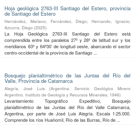
Hoja geológica 2763-III Santiago del Estero, provincia
de Santiago del Estero
Hernández, Mariano
;
Fernández, Diego
;
Hernando, Ignacio
;
Azcurra, Diego
(
2025
)
La Hoja Geológica 2763-III Santiago del Estero está
comprendida entre los paralelos 27º y 28º de latitud sur y los
meridianos 63º y 64º30’ de longitud oeste, abarcando el sector
centro-occidental de la provincia de Santiago ...
Bosquejo planialtimétrico de las Juntas del Río del
Valle, Provincia de Catamarca
Alegría, José Luis
(
Argentina. Servicio Geológico Minero
Argentino. Instituto de Geología y Recursos Minerales
,
1946
)
Levantamiento Topográfico Expeditivo, Bosquejo
planialtimétrico de las Juntas del Río del Valle Catamarca,
Argentina, por parte de José Luis Alegría. Escala 1:25.000.
Comprende los ríos Huañomil, Río de las Burras, Río de ...