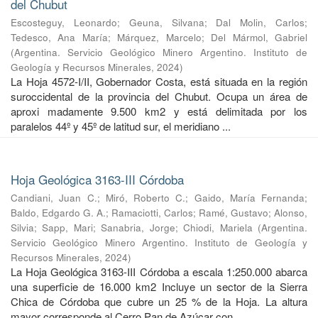
del Chubut
Escosteguy, Leonardo
;
Geuna, Silvana
;
Dal Molin, Carlos
;
Tedesco, Ana María
;
Márquez, Marcelo
;
Del Mármol, Gabriel
(
Argentina. Servicio Geológico Minero Argentino. Instituto de
Geología y Recursos Minerales
,
2024
)
La Hoja 4572-I/II, Gobernador Costa, está situada en la región
suroccidental de la provincia del Chubut. Ocupa un área de
aproxi madamente 9.500 km2 y está delimitada por los
paralelos 44º y 45º de latitud sur, el meridiano ...
Hoja Geológica 3163-III Córdoba
Candiani, Juan C.
;
Miró, Roberto C.
;
Gaido, María Fernanda
;
Baldo, Edgardo G. A.
;
Ramaciotti, Carlos
;
Ramé, Gustavo
;
Alonso,
Silvia
;
Sapp, Mari
;
Sanabria, Jorge
;
Chiodi, Mariela
(
Argentina.
Servicio Geológico Minero Argentino. Instituto de Geología y
Recursos Minerales
,
2024
)
La Hoja Geológica 3163-III Córdoba a escala 1:250.000 abarca
una superficie de 16.000 km2 Incluye un sector de la Sierra
Chica de Córdoba que cubre un 25 % de la Hoja. La altura
mayor corresponde al Cerro Pan de Azúcar con ...