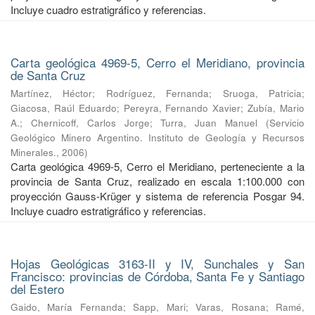
Incluye cuadro estratigráfico y referencias.
Carta geológica 4969-5, Cerro el Meridiano, provincia
de Santa Cruz
Martínez, Héctor
;
Rodríguez, Fernanda
;
Sruoga, Patricia
;
Giacosa, Raúl Eduardo
;
Pereyra, Fernando Xavier
;
Zubía, Mario
A.
;
Chernicoff, Carlos Jorge
;
Turra, Juan Manuel
(
Servicio
Geológico Minero Argentino. Instituto de Geología y Recursos
Minerales.
,
2006
)
Carta geológica 4969-5, Cerro el Meridiano, perteneciente a la
provincia de Santa Cruz, realizado en escala 1:100.000 con
proyección Gauss-Krüger y sistema de referencia Posgar 94.
Incluye cuadro estratigráfico y referencias.
Hojas Geológicas 3163-II y IV, Sunchales y San
Francisco: provincias de Córdoba, Santa Fe y Santiago
del Estero
Gaido, María Fernanda
;
Sapp, Mari
;
Varas, Rosana
;
Ramé,